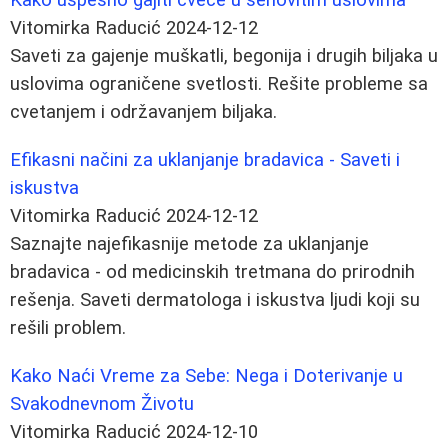
Vitomirka Raducić
2024-12-12
Saveti za gajenje muškatli, begonija i drugih biljaka u
uslovima ograničene svetlosti. Rešite probleme sa
cvetanjem i održavanjem biljaka.
Efikasni načini za uklanjanje bradavica - Saveti i
iskustva
Vitomirka Raducić
2024-12-12
Saznajte najefikasnije metode za uklanjanje
bradavica - od medicinskih tretmana do prirodnih
rešenja. Saveti dermatologa i iskustva ljudi koji su
rešili problem.
Kako Naći Vreme za Sebe: Nega i Doterivanje u
Svakodnevnom Životu
Vitomirka Raducić
2024-12-10