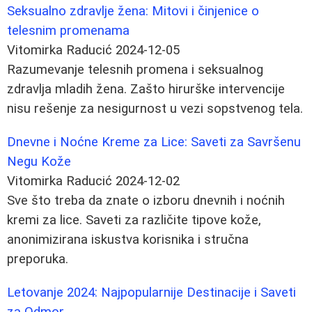
Seksualno zdravlje žena: Mitovi i činjenice o
telesnim promenama
Vitomirka Raducić
2024-12-05
Razumevanje telesnih promena i seksualnog
zdravlja mladih žena. Zašto hirurške intervencije
nisu rešenje za nesigurnost u vezi sopstvenog tela.
Dnevne i Noćne Kreme za Lice: Saveti za Savršenu
Negu Kože
Vitomirka Raducić
2024-12-02
Sve što treba da znate o izboru dnevnih i noćnih
kremi za lice. Saveti za različite tipove kože,
anonimizirana iskustva korisnika i stručna
preporuka.
Letovanje 2024: Najpopularnije Destinacije i Saveti
za Odmor