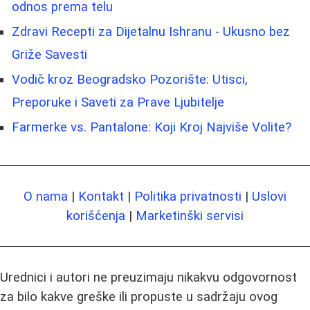
odnos prema telu
Zdravi Recepti za Dijetalnu Ishranu - Ukusno bez
Griže Savesti
Vodič kroz Beogradsko Pozorište: Utisci,
Preporuke i Saveti za Prave Ljubitelje
Farmerke vs. Pantalone: Koji Kroj Najviše Volite?
O nama
|
Kontakt
|
Politika privatnosti
|
Uslovi
korišćenja
|
Marketinški servisi
Urednici i autori ne preuzimaju nikakvu odgovornost
za bilo kakve greške ili propuste u sadržaju ovog