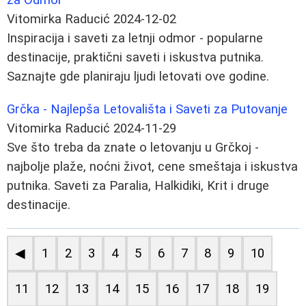
Vitomirka Raducić
2024-12-02
Inspiracija i saveti za letnji odmor - popularne
destinacije, praktični saveti i iskustva putnika.
Saznajte gde planiraju ljudi letovati ove godine.
Grčka - Najlepša Letovališta i Saveti za Putovanje
Vitomirka Raducić
2024-11-29
Sve što treba da znate o letovanju u Grčkoj -
najbolje plaže, noćni život, cene smeštaja i iskustva
putnika. Saveti za Paralia, Halkidiki, Krit i druge
destinacije.
◀
1
2
3
4
5
6
7
8
9
10
11
12
13
14
15
16
17
18
19