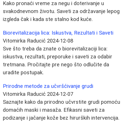
Kako pronaći vreme za negu i doterivanje u
svakodnevnom životu. Saveti za održavanje lepog
izgleda čak i kada ste stalno kod kuće.
Biorevitalizacija lica: Iskustva, Rezultati i Saveti
Vitomirka Raducić
2024-12-08
Sve što treba da znate o biorevitalizaciji lica:
iskustva, rezultati, preporuke i saveti za odabir
tretmana. Pročitajte pre nego što odlučite da
uradite postupak.
Prirodne metode za učvršćivanje grudi
Vitomirka Raducić
2024-12-07
Saznajte kako da prirodno učvrstite grudi pomoću
domaćih maski i masaža. Efikasni saveti za
podizanje i jačanje kože bez hirurških intervencija.