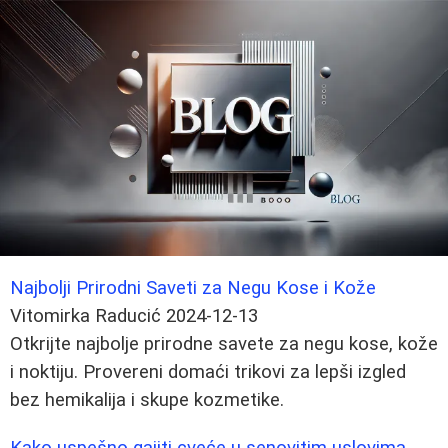
Najbolji Prirodni Saveti za Negu Kose i Kože
Vitomirka Raducić
2024-12-13
Otkrijte najbolje prirodne savete za negu kose, kože
i noktiju. Provereni domaći trikovi za lepši izgled
bez hemikalija i skupe kozmetike.
Kako uspešno gajiti cveće u senovitim uslovima