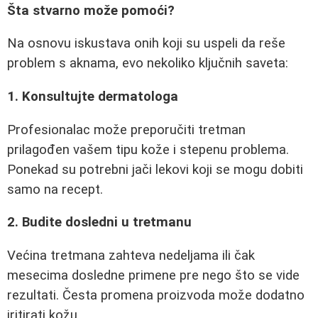
Šta stvarno može pomoći?
Na osnovu iskustava onih koji su uspeli da reše
problem s aknama, evo nekoliko ključnih saveta:
1. Konsultujte dermatologa
Profesionalac može preporučiti tretman
prilagođen vašem tipu kože i stepenu problema.
Ponekad su potrebni jači lekovi koji se mogu dobiti
samo na recept.
2. Budite dosledni u tretmanu
Većina tretmana zahteva nedeljama ili čak
mesecima dosledne primene pre nego što se vide
rezultati. Česta promena proizvoda može dodatno
iritirati kožu.