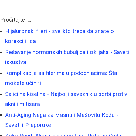
Pročitajte i...
Hijaluronski fileri - sve što treba da znate o
korekciji lica
Rešavanje hormonskih bubuljica i ožiljaka - Saveti i
iskustva
Komplikacije sa filerima u podočnjacima: Šta
možete učiniti
Salicilna kiselina - Najbolji saveznik u borbi protiv
akni i mitisera
Anti-Aging Nega za Masnu i Mešovitu Kožu -
Saveti i Preporuke