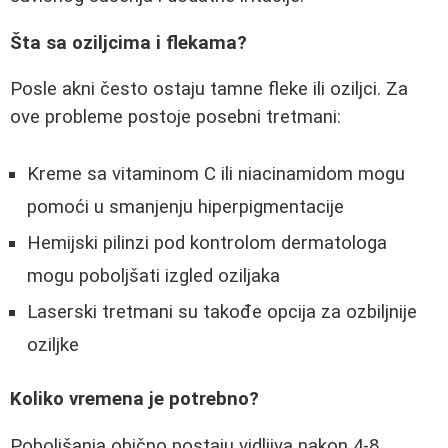
Šta sa oziljcima i flekama?
Posle akni često ostaju tamne fleke ili oziljci. Za
ove probleme postoje posebni tretmani:
Kreme sa vitaminom C ili niacinamidom mogu
pomoći u smanjenju hiperpigmentacije
Hemijski pilinzi pod kontrolom dermatologa
mogu poboljšati izgled oziljaka
Laserski tretmani su takođe opcija za ozbiljnije
oziljke
Koliko vremena je potrebno?
Poboljšanja obično postaju vidljiva nakon 4-8