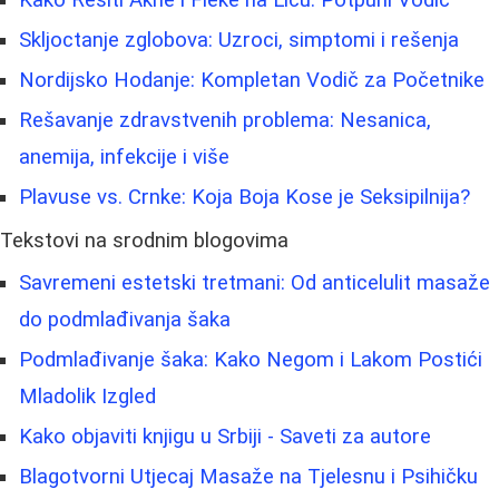
Kako Rešiti Akne i Fleke na Licu: Potpuni Vodič
Skljoctanje zglobova: Uzroci, simptomi i rešenja
Nordijsko Hodanje: Kompletan Vodič za Početnike
Rešavanje zdravstvenih problema: Nesanica,
anemija, infekcije i više
Plavuse vs. Crnke: Koja Boja Kose je Seksipilnija?
Tekstovi na srodnim blogovima
Savremeni estetski tretmani: Od anticelulit masaže
do podmlađivanja šaka
Podmlađivanje šaka: Kako Negom i Lakom Postići
Mladolik Izgled
Kako objaviti knjigu u Srbiji - Saveti za autore
Blagotvorni Utjecaj Masaže na Tjelesnu i Psihičku