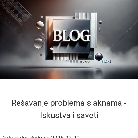
Rešavanje problema s aknama -
Iskustva i saveti
Vitomirka Raducić
2025-02-20