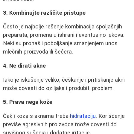
3. Kombinujte različite pristupe
Često je najbolje rešenje kombinacija spoljašnjih
preparata, promena u ishrani i eventualno lekova.
Neki su pronašli poboljšanje smanjenjem unos
mlečnih proizvoda ili šećera.
4. Ne dirati akne
Iako je iskušenje veliko, češkanje i pritiskanje akni
može dovesti do oziljaka i produbiti problem.
5. Prava nega kože
Čak i koza s aknama treba
hidrataciju
. Korišćenje
previše agresivnih proizvoda može dovesti do
suvišnog sušenja i dodatne iritacije.