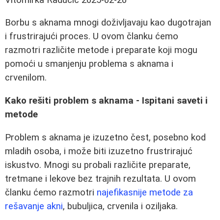
Borbu s aknama mnogi doživljavaju kao dugotrajan
i frustrirajući proces. U ovom članku ćemo
razmotri različite metode i preparate koji mogu
pomoći u smanjenju problema s aknama i
crvenilom.
Kako rešiti problem s aknama - Ispitani saveti i
metode
Problem s aknama je izuzetno čest, posebno kod
mladih osoba, i može biti izuzetno frustrirajuć
iskustvo. Mnogi su probali različite preparate,
tretmane i lekove bez trajnih rezultata. U ovom
članku ćemo razmotri
najefikasnije metode za
rešavanje akni
, bubuljica, crvenila i oziljaka.