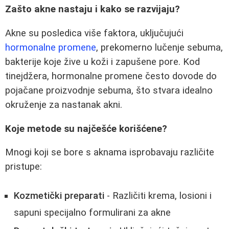
Zašto akne nastaju i kako se razvijaju?
Akne su posledica više faktora, uključujući
hormonalne promene
, prekomerno lučenje sebuma,
bakterije koje žive u koži i zapušene pore. Kod
tinejdžera, hormonalne promene često dovode do
pojačane proizvodnje sebuma, što stvara idealno
okruženje za nastanak akni.
Koje metode su najčešće korišćene?
Mnogi koji se bore s aknama isprobavaju različite
pristupe:
Kozmetički preparati
- Različiti krema, losioni i
sapuni specijalno formulirani za akne