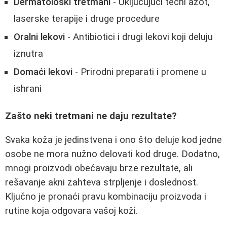
Dermatološki tretmani
- Uključujući tečni azot,
laserske terapije i druge procedure
Oralni lekovi
- Antibiotici i drugi lekovi koji deluju
iznutra
Domaći lekovi
- Prirodni preparati i promene u
ishrani
Zašto neki tretmani ne daju rezultate?
Svaka koža je jedinstvena i ono što deluje kod jedne
osobe ne mora nužno delovati kod druge. Dodatno,
mnogi proizvodi obećavaju brze rezultate, ali
rešavanje akni zahteva strpljenje i doslednost.
Ključno je pronaći pravu kombinaciju proizvoda i
rutine koja odgovara vašoj koži.