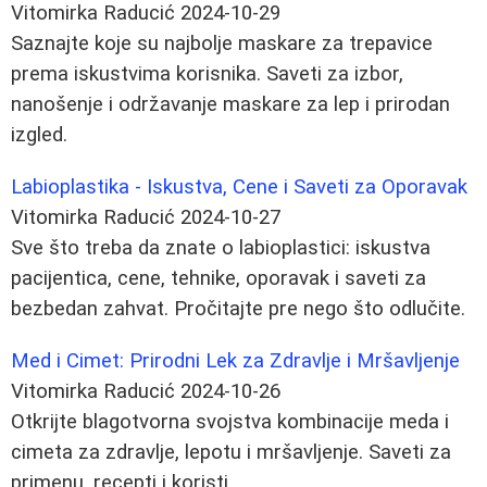
Vitomirka Raducić
2024-10-29
Saznajte koje su najbolje maskare za trepavice
prema iskustvima korisnika. Saveti za izbor,
nanošenje i održavanje maskare za lep i prirodan
izgled.
Labioplastika - Iskustva, Cene i Saveti za Oporavak
Vitomirka Raducić
2024-10-27
Sve što treba da znate o labioplastici: iskustva
pacijentica, cene, tehnike, oporavak i saveti za
bezbedan zahvat. Pročitajte pre nego što odlučite.
Med i Cimet: Prirodni Lek za Zdravlje i Mršavljenje
Vitomirka Raducić
2024-10-26
Otkrijte blagotvorna svojstva kombinacije meda i
cimeta za zdravlje, lepotu i mršavljenje. Saveti za
primenu, recepti i koristi.