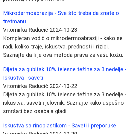
Mikrodermoabrazija - Sve što treba da znate o
tretmanu
Vitomirka Raducić
2024-10-23
Kompletan vodič o mikrodermoabraziji - kako se
radi, koliko traje, iskustva, prednosti i rizici.
Saznajte da li je ova metoda prava za vašu kožu.
Dijeta za gubitak 10% telesne težine za 3 nedelje -
Iskustva i saveti
Vitomirka Raducić
2024-10-22
Dijeta za gubitak 10% telesne težine za 3 nedelje -
iskustva, saveti i jelovnik. Saznajte kako uspešno
smršati bez osećaja gladi.
Iskustva sa rinoplastikom - Saveti i preporuke
Vitomirka Raducić
2024-10-20