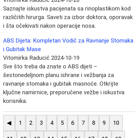
Saznajte iskustva pacijenata sa rinoplastikom kod
različitih hirurga. Saveti za izbor doktora, oporavak
i šta očekivati nakon operacije nosa.
ABS Dijeta: Kompletan Vodič za Ravnanje Stomaka
i Gubitak Mase
Vitomirka Raducić
2024-10-19
Sve što treba da znate o ABS dijeti –
šestonedeljnom planu ishrane i vežbanja za
ravnanje stomaka i gubitak masnoće. Otkrijte
ključne namirnice, preporučene vežbe i iskustva
korisnika.
◀
1
2
3
4
5
6
7
8
9
10