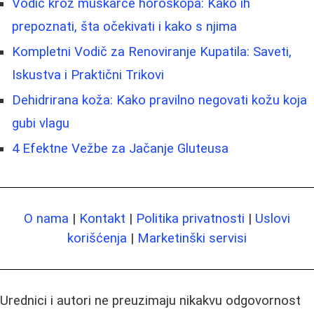
Vodič kroz muškarce horoskopa: Kako ih
prepoznati, šta očekivati i kako s njima
Kompletni Vodič za Renoviranje Kupatila: Saveti,
Iskustva i Praktični Trikovi
Dehidrirana koža: Kako pravilno negovati kožu koja
gubi vlagu
4 Efektne Vežbe za Jačanje Gluteusa
O nama
|
Kontakt
|
Politika privatnosti
|
Uslovi
korišćenja
|
Marketinški servisi
Urednici i autori ne preuzimaju nikakvu odgovornost