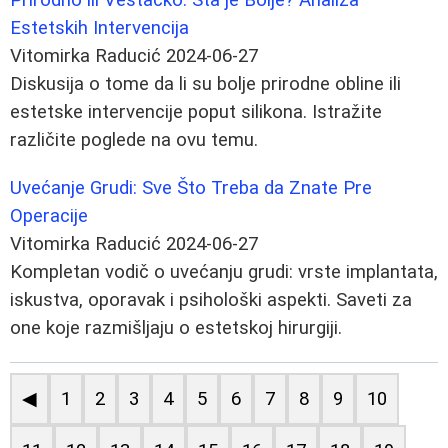
Estetskih Intervencija
Vitomirka Raducić
2024-06-27
Diskusija o tome da li su bolje prirodne obline ili
estetske intervencije poput silikona. Istražite
različite poglede na ovu temu.
Uvećanje Grudi: Sve Što Treba da Znate Pre
Operacije
Vitomirka Raducić
2024-06-27
Kompletan vodič o uvećanju grudi: vrste implantata,
iskustva, oporavak i psihološki aspekti. Saveti za
one koje razmišljaju o estetskoj hirurgiji.
◀
1
2
3
4
5
6
7
8
9
10