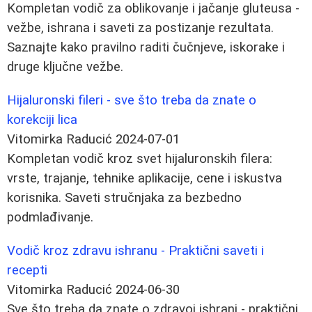
Kompletan vodič za oblikovanje i jačanje gluteusa -
vežbe, ishrana i saveti za postizanje rezultata.
Saznajte kako pravilno raditi čučnjeve, iskorake i
druge ključne vežbe.
Hijaluronski fileri - sve što treba da znate o
korekciji lica
Vitomirka Raducić
2024-07-01
Kompletan vodič kroz svet hijaluronskih filera:
vrste, trajanje, tehnike aplikacije, cene i iskustva
korisnika. Saveti stručnjaka za bezbedno
podmlađivanje.
Vodič kroz zdravu ishranu - Praktični saveti i
recepti
Vitomirka Raducić
2024-06-30
Sve što treba da znate o zdravoj ishrani - praktični