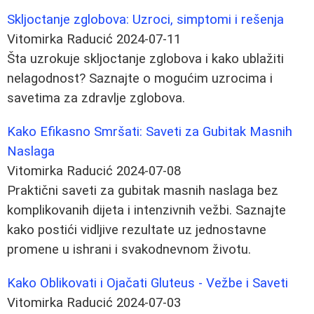
Skljoctanje zglobova: Uzroci, simptomi i rešenja
Vitomirka Raducić
2024-07-11
Šta uzrokuje skljoctanje zglobova i kako ublažiti
nelagodnost? Saznajte o mogućim uzrocima i
savetima za zdravlje zglobova.
Kako Efikasno Smršati: Saveti za Gubitak Masnih
Naslaga
Vitomirka Raducić
2024-07-08
Praktični saveti za gubitak masnih naslaga bez
komplikovanih dijeta i intenzivnih vežbi. Saznajte
kako postići vidljive rezultate uz jednostavne
promene u ishrani i svakodnevnom životu.
Kako Oblikovati i Ojačati Gluteus - Vežbe i Saveti
Vitomirka Raducić
2024-07-03