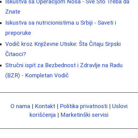
Iskustva sa Operacijom Nosa - Sve Što Treba da
Znate
Iskustva sa nutricionistima u Srbiji - Saveti i
preporuke
Vodič kroz Književne Utiske: Šta Čitaju Srpski
Čitaoci?
Stručni ispit za Bezbednost i Zdravlje na Radu
(BZR) - Kompletan Vodič
O nama
|
Kontakt
|
Politika privatnosti
|
Uslovi
korišćenja
|
Marketinški servisi