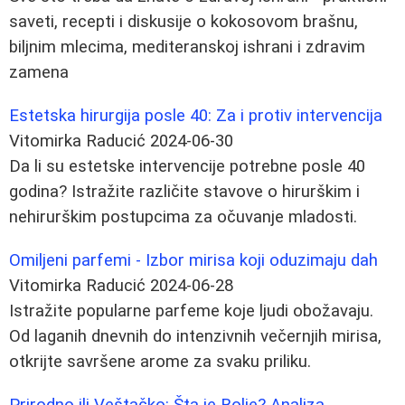
saveti, recepti i diskusije o kokosovom brašnu,
biljnim mlecima, mediteranskoj ishrani i zdravim
zamena
Estetska hirurgija posle 40: Za i protiv intervencija
Vitomirka Raducić
2024-06-30
Da li su estetske intervencije potrebne posle 40
godina? Istražite različite stavove o hirurškim i
nehirurškim postupcima za očuvanje mladosti.
Omiljeni parfemi - Izbor mirisa koji oduzimaju dah
Vitomirka Raducić
2024-06-28
Istražite popularne parfeme koje ljudi obožavaju.
Od laganih dnevnih do intenzivnih večernjih mirisa,
otkrijte savršene arome za svaku priliku.
Prirodno ili Veštačko: Šta je Bolje? Analiza