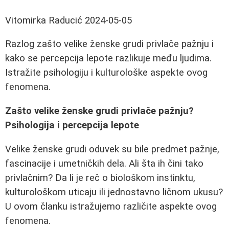
Vitomirka Raducić
2024-05-05
Razlog zašto velike ženske grudi privlače pažnju i
kako se percepcija lepote razlikuje među ljudima.
Istražite psihologiju i kulturološke aspekte ovog
fenomena.
Zašto velike ženske grudi privlače pažnju?
Psihologija i percepcija lepote
Velike ženske grudi oduvek su bile predmet pažnje,
fascinacije i umetničkih dela. Ali šta ih čini tako
privlačnim? Da li je reč o biološkom instinktu,
kulturološkom uticaju ili jednostavno ličnom ukusu?
U ovom članku istražujemo različite aspekte ovog
fenomena.