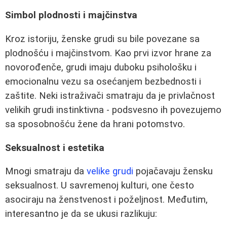
Simbol plodnosti i majčinstva
Kroz istoriju, ženske grudi su bile povezane sa
plodnošću i majčinstvom. Kao prvi izvor hrane za
novorođenče, grudi imaju duboku psihološku i
emocionalnu vezu sa osećanjem bezbednosti i
zaštite. Neki istraživači smatraju da je privlačnost
velikih grudi instinktivna - podsvesno ih povezujemo
sa sposobnošću žene da hrani potomstvo.
Seksualnost i estetika
Mnogi smatraju da
velike grudi
pojačavaju žensku
seksualnost. U savremenoj kulturi, one često
asociraju na ženstvenost i poželjnost. Međutim,
interesantno je da se ukusi razlikuju: