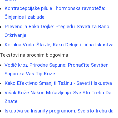
Kontracepcijske pilule i hormonska ravnoteža:
Činjenice i zablude
Prevencija Raka Dojke: Pregledi i Saveti za Rano
Otkrivanje
Koralna Voda: Šta Je, Kako Deluje i Lična Iskustva
Tekstovi na srodnim blogovima
Vodič kroz Prirodne Sapune: Pronađite Savršen
Sapun za Vaš Tip Kože
Kako Efektivno Smanjiti Težinu - Saveti i Iskustva
Višak Kože Nakon Mršavljenja: Sve Što Treba Da
Znate
Iskustva sa Insanity programom: Sve što treba da