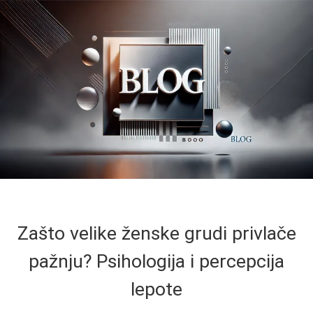
Zašto velike ženske grudi privlače
pažnju? Psihologija i percepcija
lepote