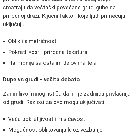
smatraju da veštački povećane grudi gube na
prirodnoj draži. Ključni faktori koje ljudi primećuju
uključuju:
Oblik i simetričnost
Pokretljivost i prirodna tekstura
Harmonija sa ostalim delovima tela
Dupe vs grudi - večita debata
Zanimljivo, mnogi ističu da im je zadnjica privlačnija
od grudi. Razlozi za ovo mogu uključivati:
Veću pokretljivost i mišićavost
Mogućnost oblikovanja kroz vežbanje