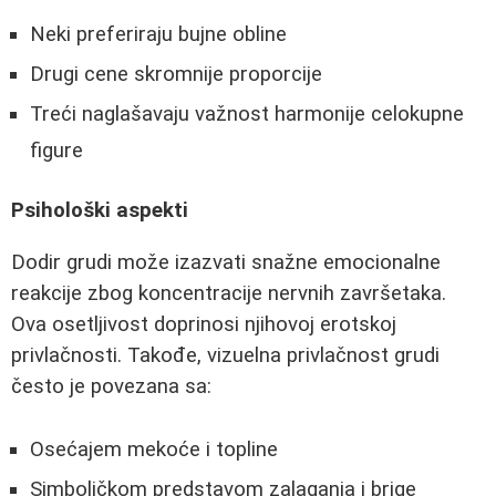
Neki preferiraju bujne obline
Drugi cene skromnije proporcije
Treći naglašavaju važnost harmonije celokupne
figure
Psihološki aspekti
Dodir grudi može izazvati snažne emocionalne
reakcije zbog koncentracije nervnih završetaka.
Ova osetljivost doprinosi njihovoj erotskoj
privlačnosti. Takođe, vizuelna privlačnost grudi
često je povezana sa:
Osećajem mekoće i topline
Simboličkom predstavom zalaganja i brige