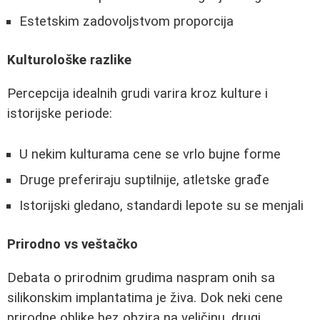
Estetskim zadovoljstvom proporcija
Kulturološke razlike
Percepcija idealnih grudi varira kroz kulture i
istorijske periode:
U nekim kulturama cene se vrlo bujne forme
Druge preferiraju suptilnije, atletske građe
Istorijski gledano, standardi lepote su se menjali
Prirodno vs veštačko
Debata o prirodnim grudima naspram onih sa
silikonskim implantatima je živa. Dok neki cene
prirodne oblike bez obzira na veličinu, drugi