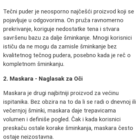
Tečni puder je neosporno najčešći proizvod koji se
pojavljuje u odgovorima. On pruža ravnomerno
prekrivanje, koriguje nedostatke tena i stvara
savršenu bazu za dalje šminkanje. Mnogi korisnici
ističu da ne mogu da zamisle šminkanje bez
kvalitetnog tečnog pudera, posebno kada je reč o
kompletnom šminkanju.
2. Maskara - Naglasak za Oči
Maskara je drugi najbitniji proizvod za većinu
ispitanika. Bez obzira na to da li se radi o dnevnoj ili
večernjoj šminki, maskara daje trepavicama
volumen i definiše pogled. Čak i kada korisnici
preskaču ostale korake šminkanja, maskara često
ostaje neizostavna.