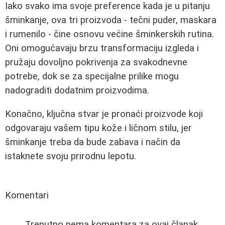
Iako svako ima svoje preference kada je u pitanju
šminkanje, ova tri proizvoda - tečni puder, maskara
i rumenilo - čine osnovu većine šminkerskih rutina.
Oni omogućavaju brzu transformaciju izgleda i
pružaju dovoljno pokrivenja za svakodnevne
potrebe, dok se za specijalne prilike mogu
nadograditi dodatnim proizvodima.
Konačno, ključna stvar je pronaći proizvode koji
odgovaraju vašem tipu kože i ličnom stilu, jer
šminkanje treba da bude zabava i način da
istaknete svoju prirodnu lepotu.
Komentari
Trenutno nema komentara za ovaj članak.