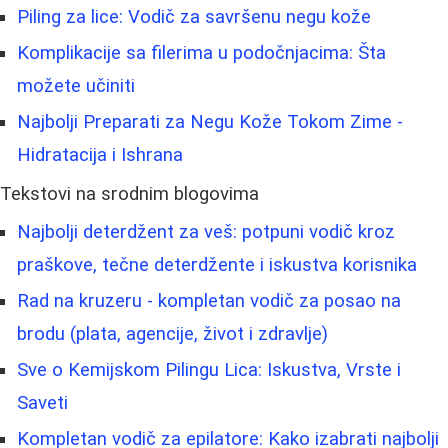
Piling za lice: Vodič za savršenu negu kože
Komplikacije sa filerima u podočnjacima: Šta
možete učiniti
Najbolji Preparati za Negu Kože Tokom Zime -
Hidratacija i Ishrana
Tekstovi na srodnim blogovima
Najbolji deterdžent za veš: potpuni vodič kroz
praškove, tečne deterdžente i iskustva korisnika
Rad na kruzeru - kompletan vodič za posao na
brodu (plata, agencije, život i zdravlje)
Sve o Kemijskom Pilingu Lica: Iskustva, Vrste i
Saveti
Kompletan vodič za epilatore: Kako izabrati najbolji