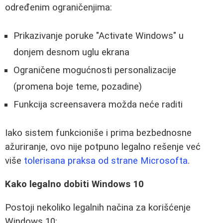
određenim ograničenjima:
Prikazivanje poruke "Activate Windows" u
donjem desnom uglu ekrana
Ograničene mogućnosti personalizacije
(promena boje teme, pozadine)
Funkcija screensavera možda neće raditi
Iako sistem funkcioniše i prima bezbednosne
ažuriranje, ovo nije potpuno legalno rešenje već
više
tolerisana praksa od strane Microsofta
.
Kako legalno dobiti Windows 10
Postoji nekoliko legalnih načina za korišćenje
Windows 10: