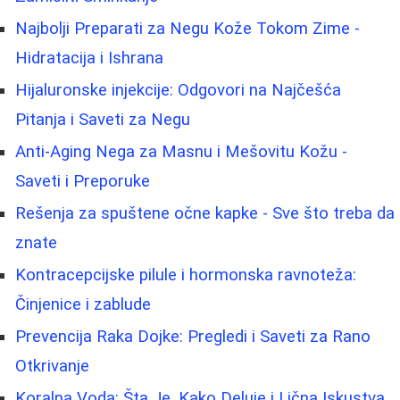
Najbolji Preparati za Negu Kože Tokom Zime -
Hidratacija i Ishrana
Hijaluronske injekcije: Odgovori na Najčešća
Pitanja i Saveti za Negu
Anti-Aging Nega za Masnu i Mešovitu Kožu -
Saveti i Preporuke
Rešenja za spuštene očne kapke - Sve što treba da
znate
Kontracepcijske pilule i hormonska ravnoteža:
Činjenice i zablude
Prevencija Raka Dojke: Pregledi i Saveti za Rano
Otkrivanje
Koralna Voda: Šta Je, Kako Deluje i Lična Iskustva