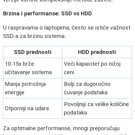
Brzina i performanse: SSD vs HDD
U raspravama o laptopima, često se ističe važnost
SSD-a za brzinu sistema:
SSD prednosti
HDD prednosti
10-15x brže
Veći kapacitet po nižoj
učitavanje sistema
ceni
Manja potrošnja
Bolji za dugoročno
energije
čuvanje podataka
Povoljniji za velike količine
Otporniji na udare
podataka
Za optimalne performanse, mnogi preporučuju