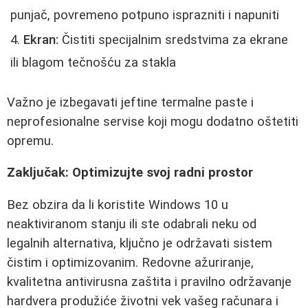
punjač, povremeno potpuno isprazniti i napuniti
Ekran:
Čistiti specijalnim sredstvima za ekrane
ili blagom tečnošću za stakla
Važno je izbegavati jeftine termalne paste i
neprofesionalne servise koji mogu dodatno oštetiti
opremu.
Zaključak: Optimizujte svoj radni prostor
Bez obzira da li koristite Windows 10 u
neaktiviranom stanju ili ste odabrali neku od
legalnih alternativa, ključno je održavati sistem
čistim i optimizovanim. Redovne ažuriranje,
kvalitetna antivirusna zaštita i pravilno održavanje
hardvera produžiće životni vek vašeg računara i