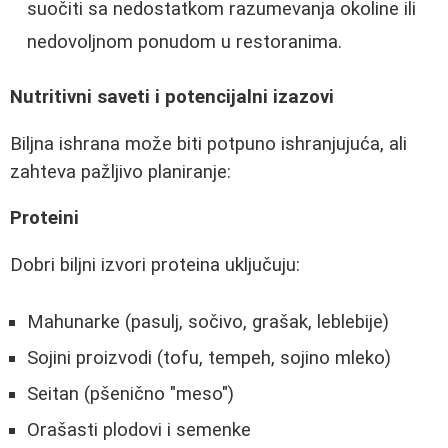
suočiti sa nedostatkom razumevanja okoline ili
nedovoljnom ponudom u restoranima.
Nutritivni saveti i potencijalni izazovi
Biljna ishrana može biti potpuno ishranjujuća, ali
zahteva pažljivo planiranje:
Proteini
Dobri biljni izvori proteina uključuju:
Mahunarke (pasulj, sočivo, grašak, leblebije)
Sojini proizvodi (tofu, tempeh, sojino mleko)
Seitan (pšenično "meso")
Orašasti plodovi i semenke