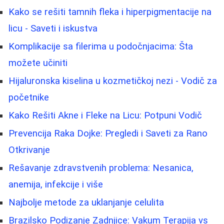
Kako se rešiti tamnih fleka i hiperpigmentacije na
licu - Saveti i iskustva
Komplikacije sa filerima u podočnjacima: Šta
možete učiniti
Hijaluronska kiselina u kozmetičkoj nezi - Vodič za
početnike
Kako Rešiti Akne i Fleke na Licu: Potpuni Vodič
Prevencija Raka Dojke: Pregledi i Saveti za Rano
Otkrivanje
Rešavanje zdravstvenih problema: Nesanica,
anemija, infekcije i više
Najbolje metode za uklanjanje celulita
Brazilsko Podizanje Zadnjice: Vakum Terapija vs