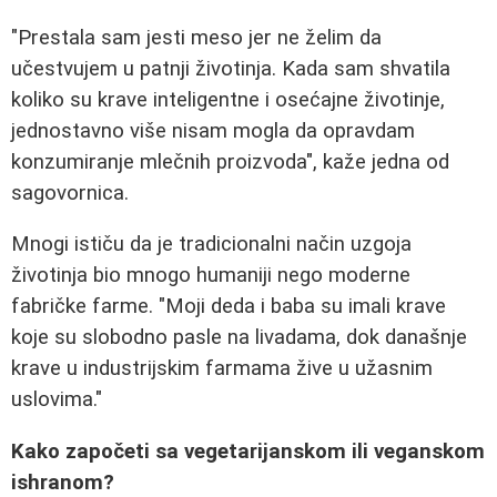
"Prestala sam jesti meso jer ne želim da
učestvujem u patnji životinja. Kada sam shvatila
koliko su krave inteligentne i osećajne životinje,
jednostavno više nisam mogla da opravdam
konzumiranje mlečnih proizvoda", kaže jedna od
sagovornica.
Mnogi ističu da je tradicionalni način uzgoja
životinja bio mnogo humaniji nego moderne
fabričke farme. "Moji deda i baba su imali krave
koje su slobodno pasle na livadama, dok današnje
krave u industrijskim farmama žive u užasnim
uslovima."
Kako započeti sa vegetarijanskom ili veganskom
ishranom?