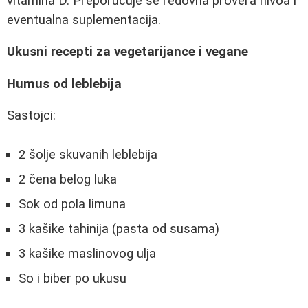
vitamina D. Preporučuje se redovna provera nivoa i
eventualna suplementacija.
Ukusni recepti za vegetarijance i vegane
Humus od leblebija
Sastojci:
2 šolje skuvanih leblebija
2 čena belog luka
Sok od pola limuna
3 kašike tahinija (pasta od susama)
3 kašike maslinovog ulja
So i biber po ukusu