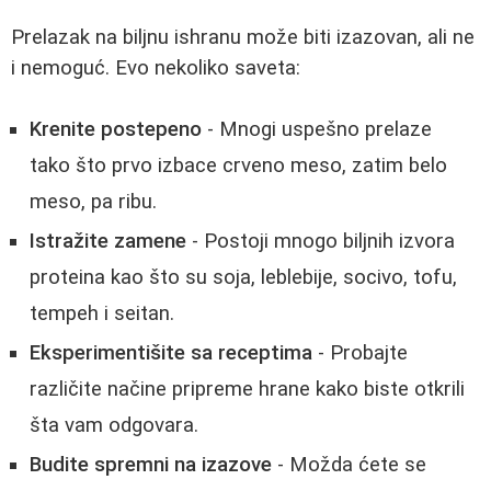
Prelazak na biljnu ishranu može biti izazovan, ali ne
i nemoguć. Evo nekoliko saveta:
Krenite postepeno
- Mnogi uspešno prelaze
tako što prvo izbace crveno meso, zatim belo
meso, pa ribu.
Istražite zamene
- Postoji mnogo biljnih izvora
proteina kao što su soja, leblebije, socivo, tofu,
tempeh i seitan.
Eksperimentišite sa receptima
- Probajte
različite načine pripreme hrane kako biste otkrili
šta vam odgovara.
Budite spremni na izazove
- Možda ćete se