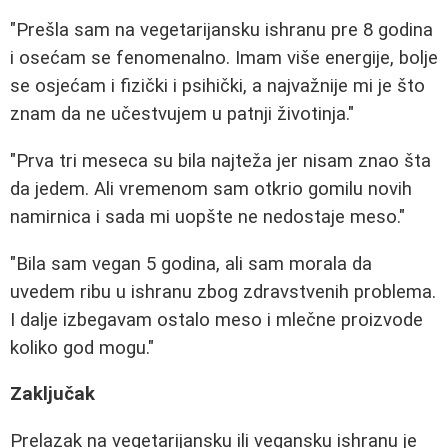
"Prešla sam na vegetarijansku ishranu pre 8 godina
i osećam se fenomenalno. Imam više energije, bolje
se osjećam i fizički i psihički, a najvažnije mi je što
znam da ne učestvujem u patnji životinja."
"Prva tri meseca su bila najteža jer nisam znao šta
da jedem. Ali vremenom sam otkrio gomilu novih
namirnica i sada mi uopšte ne nedostaje meso."
"Bila sam vegan 5 godina, ali sam morala da
uvedem ribu u ishranu zbog zdravstvenih problema.
I dalje izbegavam ostalo meso i mlečne proizvode
koliko god mogu."
Zaključak
Prelazak na vegetarijansku ili vegansku ishranu je