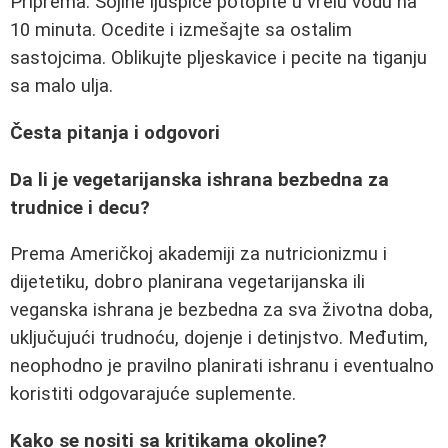
Priprema: Sojine ljuspice potopite u vrelu vodu na
10 minuta. Ocedite i izmešajte sa ostalim
sastojcima. Oblikujte pljeskavice i pecite na tiganju
sa malo ulja.
Česta pitanja i odgovori
Da li je vegetarijanska ishrana bezbedna za
trudnice i decu?
Prema Američkoj akademiji za nutricionizmu i
dijetetiku, dobro planirana vegetarijanska ili
veganska ishrana je bezbedna za sva životna doba,
uključujući trudnoću, dojenje i detinjstvo. Međutim,
neophodno je pravilno planirati ishranu i eventualno
koristiti odgovarajuće suplemente.
Kako se nositi sa kritikama okoline?