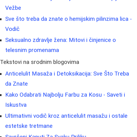
Vežbe
Sve što treba da znate o hemijskim pilinzima lica -
Vodič
Seksualno zdravlje žena: Mitovi i činjenice o
telesnim promenama
Tekstovi na srodnim blogovima
Anticelulit Masaža i Detoksikacija: Sve Što Treba
da Znate
Kako Odabrati Najbolju Farbu za Kosu - Saveti i
Iskustva
Ultimativni vodič kroz anticelulit masažu i ostale
estetske tretmane
Savršeni Kaputi Za Svaku Priliku