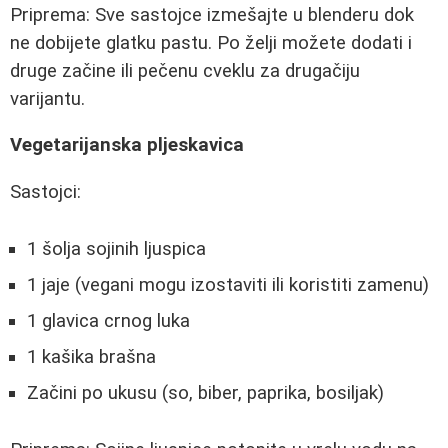
Priprema: Sve sastojce izmešajte u blenderu dok
ne dobijete glatku pastu. Po želji možete dodati i
druge začine ili pečenu cveklu za drugačiju
varijantu.
Vegetarijanska pljeskavica
Sastojci:
1 šolja sojinih ljuspica
1 jaje (vegani mogu izostaviti ili koristiti zamenu)
1 glavica crnog luka
1 kašika brašna
Začini po ukusu (so, biber, paprika, bosiljak)