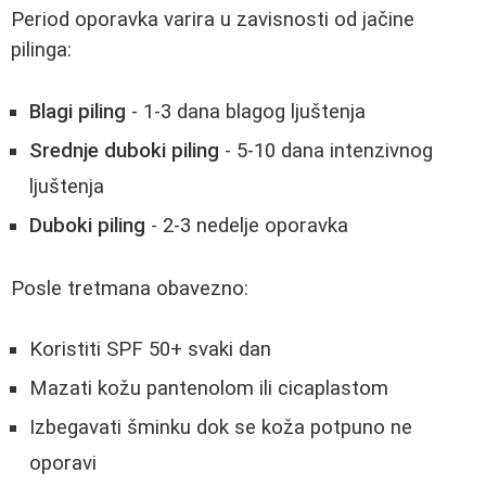
Period oporavka varira u zavisnosti od jačine
pilinga:
Blagi piling
- 1-3 dana blagog ljuštenja
Srednje duboki piling
- 5-10 dana intenzivnog
ljuštenja
Duboki piling
- 2-3 nedelje oporavka
Posle tretmana obavezno:
Koristiti SPF 50+ svaki dan
Mazati kožu pantenolom ili cicaplastom
Izbegavati šminku dok se koža potpuno ne
oporavi