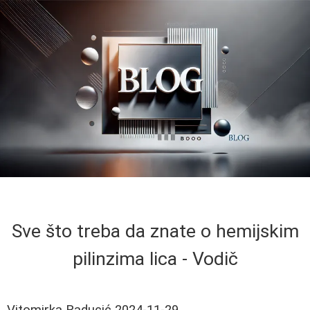
Sve što treba da znate o hemijskim
pilinzima lica - Vodič
Vitomirka Raducić
2024-11-29