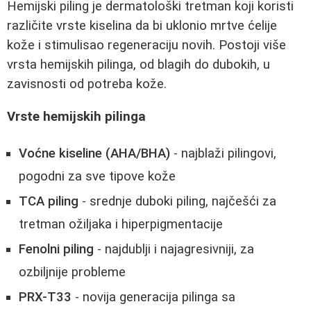
Hemijski piling je dermatološki tretman koji koristi
različite vrste kiselina da bi uklonio mrtve ćelije
kože i stimulisao regeneraciju novih. Postoji više
vrsta hemijskih pilinga, od blagih do dubokih, u
zavisnosti od potreba kože.
Vrste hemijskih pilinga
Voćne kiseline (AHA/BHA)
- najblaži pilingovi,
pogodni za sve tipove kože
TCA piling
- srednje duboki piling, najčešći za
tretman ožiljaka i hiperpigmentacije
Fenolni piling
- najdublji i najagresivniji, za
ozbiljnije probleme
PRX-T33
- novija generacija pilinga sa