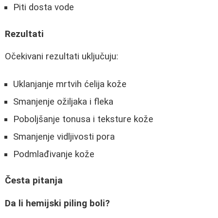
Piti dosta vode
Rezultati
Očekivani rezultati uključuju:
Uklanjanje mrtvih ćelija kože
Smanjenje ožiljaka i fleka
Poboljšanje tonusa i teksture kože
Smanjenje vidljivosti pora
Podmlađivanje kože
Česta pitanja
Da li hemijski piling boli?