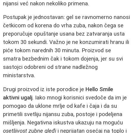
nijansi već nakon nekoliko primena.
Postupak je jednostavan: gel se ravnomerno nanosi
četkicom od korena do vrha zuba, nakon čega se
preporučuje opuštanje usana bez zatvaranja usta
tokom 30 sekundi. Važno je ne konzumirati hranu ili
piće tokom narednih 30 minuta. Proizvod se
smatra bezbednim čak i tokom dojenja, jer su svi
sastojci odobreni od strane nadležnog
ministarstva.
Drugi proizvod iz iste porodice je
Hello Smile
aktivni ugalj
. Iako mnogi korisnici svedoče da im je
pomogao da uklone mrlje od kafe i čaja i da su
primetili svetliju nijansu zuba, postoje i podeljena
mišljenja. Negativna iskustva ukazuju na moguću
osetljivost zubne gleđi
i neprijatan osećaj na toplo i