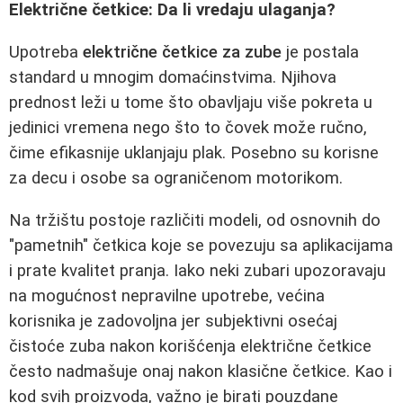
Električne četkice: Da li vredaju ulaganja?
Upotreba
električne četkice za zube
je postala
standard u mnogim domaćinstvima. Njihova
prednost leži u tome što obavljaju više pokreta u
jedinici vremena nego što to čovek može ručno,
čime efikasnije uklanjaju plak. Posebno su korisne
za decu i osobe sa ograničenom motorikom.
Na tržištu postoje različiti modeli, od osnovnih do
"pametnih" četkica koje se povezuju sa aplikacijama
i prate kvalitet pranja. Iako neki zubari upozoravaju
na mogućnost nepravilne upotrebe, većina
korisnika je zadovoljna jer subjektivni osećaj
čistoće zuba nakon korišćenja električne četkice
često nadmašuje onaj nakon klasične četkice. Kao i
kod svih proizvoda, važno je birati pouzdane