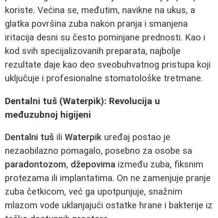
koriste. Većina se, međutim, navikne na ukus, a
glatka površina zuba nakon pranja i smanjena
iritacija desni su često pominjane prednosti. Kao i
kod svih specijalizovanih preparata, najbolje
rezultate daje kao deo sveobuhvatnog pristupa koji
uključuje i profesionalne stomatološke tretmane.
Dentalni tuš (Waterpik): Revolucija u
međuzubnoj higijeni
Dentalni tuš
ili
Waterpik
uređaj postao je
nezaobilazno pomagalo, posebno za osobe sa
paradontozom
,
džepovima
između zuba, fiksnim
protezama ili implantatima. On ne zamenjuje pranje
zuba četkicom, već ga upotpunjuje, snažnim
mlazom vode uklanjajući ostatke hrane i bakterije iz