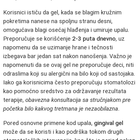
Korisnici ističu da gel, kada se blagim kružnim
pokretima nanese na spoljnu stranu desni,
omogućava blagi osećaj hlađenja i umiruje upalu.
Preporučuje se korišćenje
2-3 puta dnevno
, uz
napomenu da se uzimanje hrane i tečnosti
izbegava bar jedan sat nakon nanošenja. Važno je
napomenuti da se ovaj gel ne preporučuje deci, niti
odraslima koji su alergični na bilo koji od sastojaka.
Iako ga korisnicima često preporučuju stomatolozi
kao pomoćno sredstvo za održavanje rezultata
terapije,
obavezna konsultacija sa stručnjakom pre
početka bilo kakvog tretmana je nezaobilazna
.
Pored osnovne primene kod upala,
gingival gel
može da se koristi i kao podrška tokom drugih