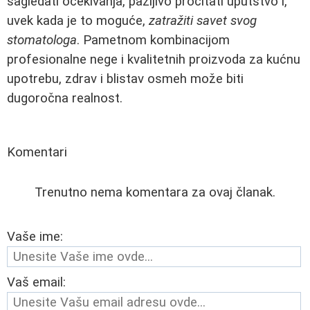
sagledati očekivanja, pažljivo pročitati uputstvo i,
uvek kada je to moguće,
zatražiti savet svog
stomatologa
. Pametnom kombinacijom
profesionalne nege i kvalitetnih proizvoda za kućnu
upotrebu, zdrav i blistav osmeh može biti
dugoročna realnost.
Komentari
Trenutno nema komentara za ovaj članak.
Vaše ime:
Vaš email: