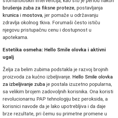
stomatoloških intervencija, kao što je period nakon
brušenja zuba za fiksne proteze
, postavljanja
krunica
i
mostova
, jer pomaže u održavanju
zdravlja okolnog tkiva. Forumaši često ističu
njegovu pristupačnu cenu i dostupnost u
apotekama.
Estetika osmeha: Hello Smile olovka i aktivni
ugalj
Želja za belim zubima podstakla je razvoj brojnih
proizvoda za kućno izbeljivanje.
Hello Smile olovka
za izbeljivanje zuba
je postala izuzetno popularna,
sa velikim brojem zadovoljnih korisnika. Ona koristi
revolucionarnu PAP tehnologiju bez peroksida, a
korisnici navode da je lako upotrebljiva i da daje
brze rezultate, pri čemu su primetne promene u