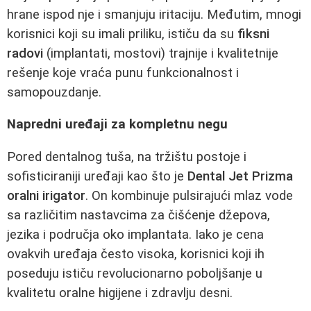
hrane ispod nje i smanjuju iritaciju. Međutim, mnogi
korisnici koji su imali priliku, ističu da su
fiksni
radovi
(implantati, mostovi) trajnije i kvalitetnije
rešenje koje vraća punu funkcionalnost i
samopouzdanje.
Napredni uređaji za kompletnu negu
Pored dentalnog tuša, na tržištu postoje i
sofisticiraniji uređaji kao što je
Dental Jet Prizma
oralni irigator
. On kombinuje pulsirajući mlaz vode
sa različitim nastavcima za čišćenje džepova,
jezika i područja oko implantata. Iako je cena
ovakvih uređaja često visoka, korisnici koji ih
poseduju ističu revolucionarno poboljšanje u
kvalitetu oralne higijene i zdravlju desni.