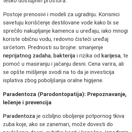
teško dostupnih prostora.
Postoje prenosivi i modeli za ugradnju. Korisnici
savetuju korišćenje destilovane vode kako bi se
sprečilo nakupljanje kamenca u uređaju, iako mnogi
koriste običnu vodu, redovno čisteći uređaj
sirćetom. Prednosti su brojne: smanjenje
neprijatnog zadaha
,
bakterija
i rizika od
karijesa
, te
pomoć u masiranju i jačanju desni. Cena varira, ali
se opšte mišljenje svodi na to da je investicija
isplativa zbog poboljšanja oralne higijene.
Paradentoza (Parodontopatija): Prepoznavanje,
lečenje i prevencija
Paradentoza
je ozbiljno oboljenje potpornog tkiva
zuba koje, ako se zanemari, može dovesti do