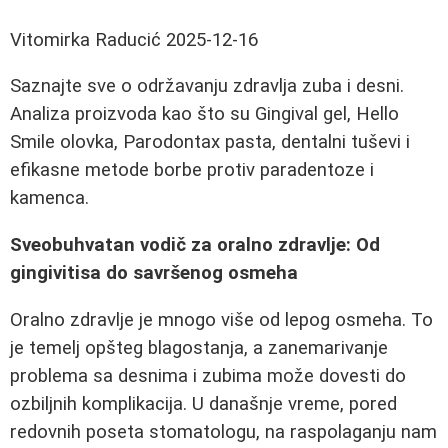
Vitomirka Raducić
2025-12-16
Saznajte sve o održavanju zdravlja zuba i desni.
Analiza proizvoda kao što su Gingival gel, Hello
Smile olovka, Parodontax pasta, dentalni tuševi i
efikasne metode borbe protiv paradentoze i
kamenca.
Sveobuhvatan vodič za oralno zdravlje: Od
gingivitisa do savršenog osmeha
Oralno zdravlje je mnogo više od lepog osmeha. To
je temelj opšteg blagostanja, a zanemarivanje
problema sa desnima i zubima može dovesti do
ozbiljnih komplikacija. U današnje vreme, pored
redovnih poseta stomatologu, na raspolaganju nam