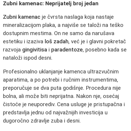
Zubni kamenac: Neprijatelj broj jedan
Zubni kamenac
je čvrsta naslaga koja nastaje
mineralizacijom plaka, a najviše se taloži na teško
dostupnim mestima. On ne samo da narušava
estetiku i izaziva
loš zadah
, već je i glavni pokretač
razvoja
gingivitisa
i
paradentoze
, posebno kada se
nataloži ispod desni.
Profesionalno uklanjanje kamenca ultrazvučnim
aparatima, a po potrebi i ručnim instrumentima,
preporučuje se dva puta godišnje. Procedura nije
bolna, ali može biti neprijatna. Nakon nje, osećaj
čistoće je neuporediv. Cena usluge je pristupačna i
predstavlja jednu od najvažnijih investicija u
dugoročno zdravlje zuba i desni.