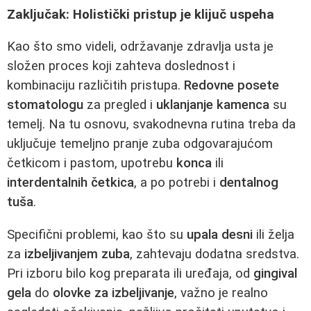
Zaključak: Holistički pristup je klijuč uspeha
Kao što smo videli, održavanje zdravlja usta je
složen proces koji zahteva doslednost i
kombinaciju različitih pristupa.
Redovne posete
stomatologu
za pregled i
uklanjanje kamenca
su
temelj. Na tu osnovu, svakodnevna rutina treba da
uključuje temeljno pranje zuba odgovarajućom
četkicom i pastom, upotrebu
konca
ili
interdentalnih četkica
, a po potrebi i
dentalnog
tuša
.
Specifični problemi, kao što su
upala desni
ili želja
za
izbeljivanjem zuba
, zahtevaju dodatna sredstva.
Pri izboru bilo kog preparata ili uređaja, od
gingival
gela
do
olovke za izbeljivanje
, važno je realno