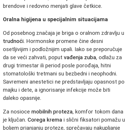
brendove i redovno menjati glave četkice.
Oralna higijena u specijalnim situacijama
Od posebnog značaja je briga o oralnom zdravlju u
trudnoći
. Hormonske promene čine desni
osetljivijim i podložnijim upali. Iako se preporučuje
da se veći zahvati, poput
vađenja zuba
, odlažu za
drugi trimestar ili period posle porođaja, hitni
stomatološki tretmani su bezbedni i neophodni.
Savremeni anestetici ne predstavljaju opasnost po
majku i dete, a ignorisanje infekcije može biti
daleko opasnije.
Za nosioce
mobilnih proteza
, komfor tokom dana
je ključan.
Corega krema
i slični fiksatori pomažu u
boljem prianjanju proteze, sprečavaju nakupljanje