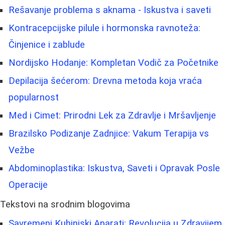
Rešavanje problema s aknama - Iskustva i saveti
Kontracepcijske pilule i hormonska ravnoteža:
Činjenice i zablude
Nordijsko Hodanje: Kompletan Vodič za Početnike
Depilacija šećerom: Drevna metoda koja vraća
popularnost
Med i Cimet: Prirodni Lek za Zdravlje i Mršavljenje
Brazilsko Podizanje Zadnjice: Vakum Terapija vs
Vežbe
Abdominoplastika: Iskustva, Saveti i Opravak Posle
Operacije
Tekstovi na srodnim blogovima
Savremeni Kuhinjski Aparati: Revolucija u Zdravijem