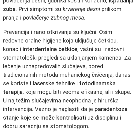
povlačenja desni, gubitka kosti i konačno,
ispadanja
zuba
. Prvi simptomi su
krvarenje desni
prilikom
pranja i
povlačenje zubnog mesa
.
Prevencija i rano otkrivanje su ključni. Osim
redovne oralne higijene koja uključuje četkicu,
konac i
interdentalne četkice
, važni su i redovni
stomatološki pregledi sa uklanjanjem kamenca. Za
lečenje uznapredovalih slučajeva, pored
tradicionalnih metoda mehaničkog čišćenja, danas
se koriste i
laserske tehnike
i
fotodinamska
terapija
, koje mogu biti veoma efikasne, ali i skupe.
U najtežim slučajevima neophodna je hirurška
intervencija. Važno je naglasiti da je
paradentoza
stanje koje se može kontrolisati
uz disciplinu i
dobru saradnju sa stomatologom.