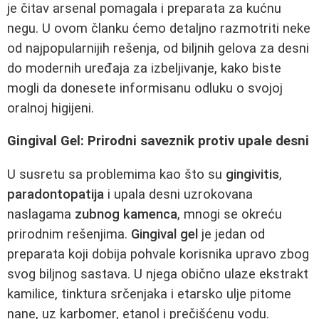
je čitav arsenal pomagala i preparata za kućnu
negu. U ovom članku ćemo detaljno razmotriti neke
od najpopularnijih rešenja, od biljnih gelova za desni
do modernih uređaja za izbeljivanje, kako biste
mogli da donesete informisanu odluku o svojoj
oralnoj higijeni.
Gingival Gel: Prirodni saveznik protiv upale desni
U susretu sa problemima kao što su
gingivitis
,
paradontopatija
i upala desni uzrokovana
naslagama
zubnog kamenca
, mnogi se okreću
prirodnim rešenjima.
Gingival gel
je jedan od
preparata koji dobija pohvale korisnika upravo zbog
svog biljnog sastava. U njega obično ulaze ekstrakt
kamilice, tinktura srčenjaka i etarsko ulje pitome
nane, uz karbomer, etanol i prečišćenu vodu.