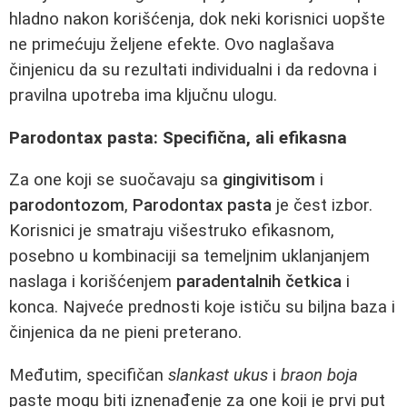
hladno nakon korišćenja, dok neki korisnici uopšte
ne primećuju željene efekte. Ovo naglašava
činjenicu da su rezultati individualni i da redovna i
pravilna upotreba ima ključnu ulogu.
Parodontax pasta: Specifična, ali efikasna
Za one koji se suočavaju sa
gingivitisom
i
parodontozom
,
Parodontax pasta
je čest izbor.
Korisnici je smatraju višestruko efikasnom,
posebno u kombinaciji sa temeljnim uklanjanjem
naslaga i korišćenjem
paradentalnih četkica
i
konca. Najveće prednosti koje ističu su biljna baza i
činjenica da ne pieni preterano.
Međutim, specifičan
slankast ukus
i
braon boja
paste mogu biti iznenađenje za one koji je prvi put