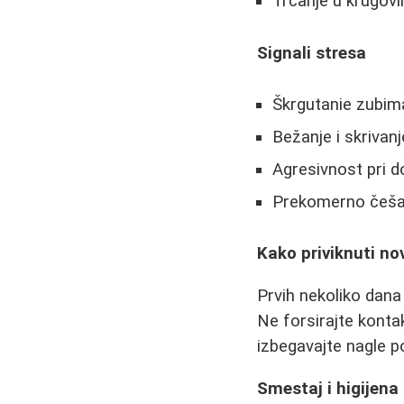
Trčanje u krugovi
Signali stresa
Škrgutanie zubim
Bežanje i skrivanj
Agresivnost pri d
Prekomerno češa
Kako priviknuti no
Prvih nekoliko dana
Ne forsirajte kont
izbegavajte nagle p
Smestaj i higijena