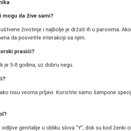
nika
ći mogu da žive sami?
uštvene životinje i najbolje je držati ih u parovima. A
na da posvetite interakciji sa njim.
orski prasići?
k je 5-8 godina, uz dobru negu.
ti?
ako nisu veoma prljavi. Koristite samo šampone speci
ol?
vidljive genitalije u obliku slova "Y", dok su kod ženki o