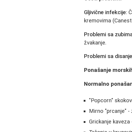
Gljivične infekcije
: 
kremovima (Caneste
Problemi sa zubim
žvakanje.
Problemi sa disanj
Ponašanje morskih
Normalno ponašan
"Popcorn" skokovi
Mirno "prcanje" -
Grickanje kaveza