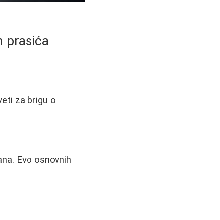
h prasića
veti za brigu o
rana. Evo osnovnih