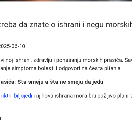
treba da znate o ishrani i negu morski
2025-06-10
vilnoj ishrani, zdravlju i ponašanju morskih prasića. Sa
anje simptoma bolesti i odgovori na česta pitanja.
asića: Šta smeju a šta ne smeju da jedu
riktni biljojedi
i njihova ishrana mora biti pažljivo plani
a