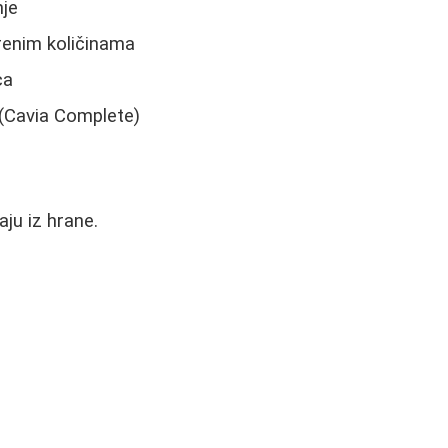
nje
erenim količinama
ca
 (Cavia Complete)
aju iz hrane.