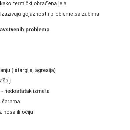
ikako termički obrađena jela
 Izazivaju gojaznost i probleme sa zubima
avstvenih problema
ju (letargija, agresija)
ašalj
no - nedostatak izmeta
u šarama
 nosa ili očiju