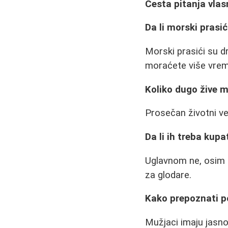
Česta pitanja vlas
Da li morski prasi
Morski prasići su dr
moraćete više vreme
Koliko dugo žive m
Prosečan životni ve
Da li ih treba kupa
Uglavnom ne, osim 
za glodare.
Kako prepoznati p
Mužjaci imaju jasno 