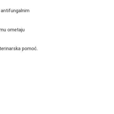
e antifungalnim
i mu ometaju
veterinarska pomoć.