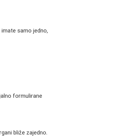
ko imate samo jedno,
jalno formulirane
rgani bliže zajedno.