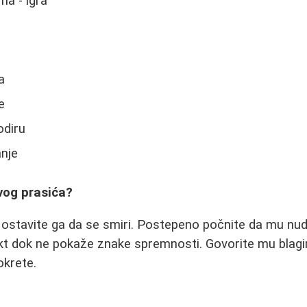
ma - igra
a
e
odiru
nje
vog prasića?
 ostavite ga da se smiri. Postepeno počnite da mu nudi
akt dok ne pokaže znake spremnosti. Govorite mu blag
okrete.