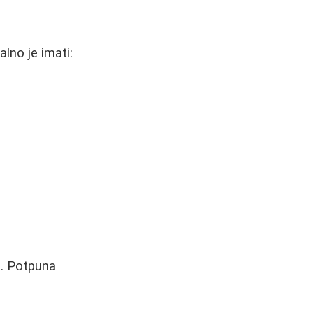
lno je imati:
o. Potpuna