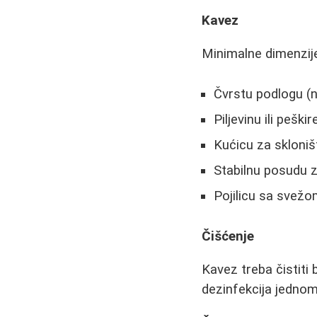
Kavez
Minimalne dimenzije 
Čvrstu podlogu (n
Piljevinu ili peški
Kućicu za skloniš
Stabilnu posudu 
Pojilicu sa svež
Čišćenje
Kavez treba čistiti
dezinfekcija jedno