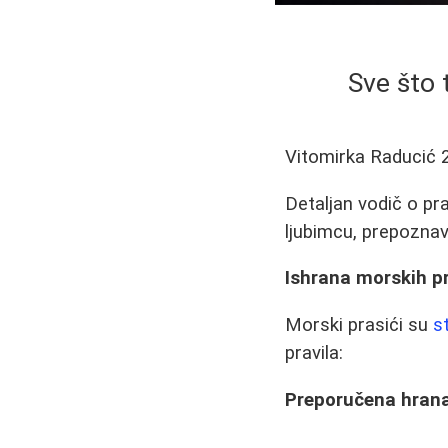
Sve što 
Vitomirka Raducić
Detaljan vodič o pra
ljubimcu, prepoznav
Ishrana morskih pr
Morski prasići su
st
pravila:
Preporučena hran