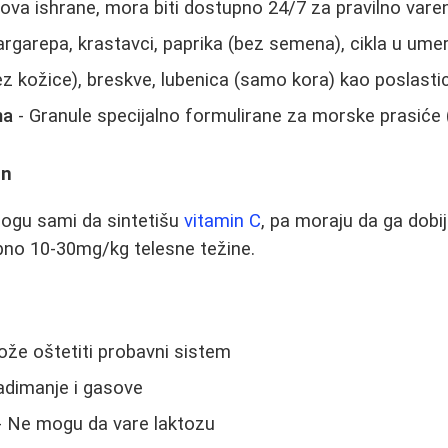
ova ishrane, mora biti dostupno 24/7 za pravilno vare
argarepa, krastavci, paprika (bez semena), cikla u um
z kožice), breskve, lubenica (samo kora) kao poslasti
na
- Granule specijalno formulirane za morske prasiće
an
mogu sami da sintetišu
vitamin C
, pa moraju da ga dobij
bno 10-30mg/kg telesne težine.
že oštetiti probavni sistem
adimanje i gasove
- Ne mogu da vare laktozu