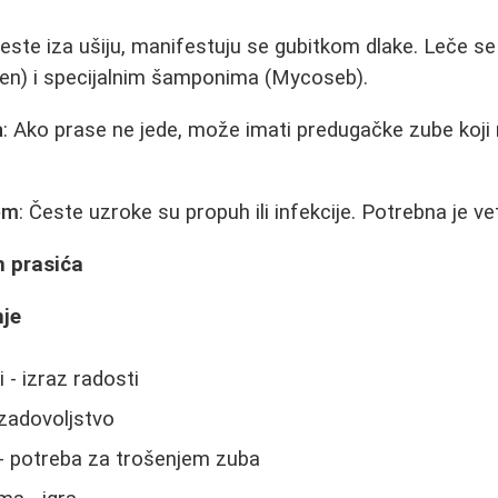
Česte iza ušiju, manifestuju se gubitkom dlake. Leče s
n) i specijalnim šamponima (Mycoseb).
a
: Ako prase ne jede, može imati predugačke zube koj
em
: Česte uzroke su propuh ili infekcije. Potrebna je 
 prasića
je
 - izraz radosti
 zadovoljstvo
 - potreba za trošenjem zuba