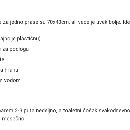
za jedno prase su 70x40cm, ali veće je uvek bolje. Idea
ajbolje plastičnu)
re za podlogu
te
za hranu
om vodom
 barem 2-3 puta nedeljno, a toaletni ćošak svakodnevn
m mesečno.