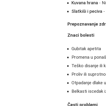
Kuvana hrana
- N
Slatkiši i peciva
-
Prepoznavanje zdr
Znaci bolesti
Gubitak apetita
Promena u ponašan
Teško disanje ili k
Proliv ili suprot
Otpadanje dlake 
Belkasti iscedak iz
Česti problemi