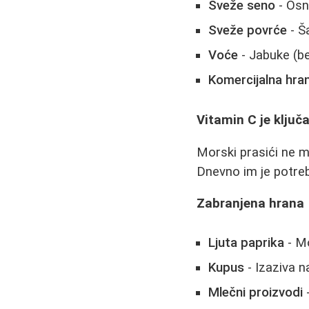
Sveže seno
- Osn
Sveže povrće
- Š
Voće
- Jabuke (be
Komercijalna hra
Vitamin C je ključ
Morski prasići ne 
Dnevno im je potre
Zabranjena hrana
Ljuta paprika
- Mo
Kupus
- Izaziva n
Mlečni proizvodi