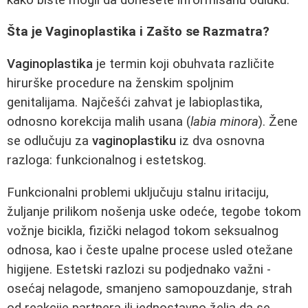
Šta je Vaginoplastika i Zašto se Razmatra?
Vaginoplastika
je termin koji obuhvata različite
hirurške procedure na ženskim spoljnim
genitalijama. Najčešći zahvat je labioplastika,
odnosno korekcija malih usana (
labia minora
). Žene
se odlučuju za
vaginoplastiku
iz dva osnovna
razloga: funkcionalnog i estetskog.
Funkcionalni problemi uključuju stalnu iritaciju,
žuljanje prilikom nošenja uske odeće, tegobe tokom
vožnje bicikla, fizički nelagod tokom seksualnog
odnosa, kao i česte upalne procese usled otežane
higijene. Estetski razlozi su podjednako važni -
osećaj nelagode, smanjeno samopouzdanje, strah
od reakcije partnera ili jednostavno želja da se