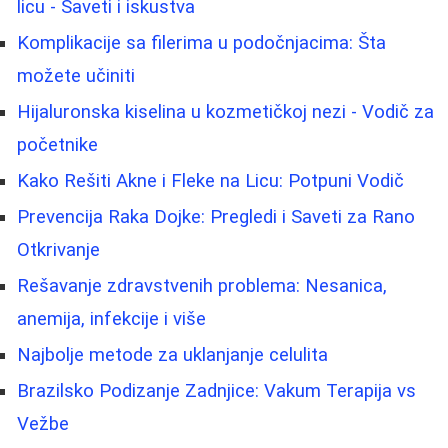
licu - Saveti i iskustva
Komplikacije sa filerima u podočnjacima: Šta
možete učiniti
Hijaluronska kiselina u kozmetičkoj nezi - Vodič za
početnike
Kako Rešiti Akne i Fleke na Licu: Potpuni Vodič
Prevencija Raka Dojke: Pregledi i Saveti za Rano
Otkrivanje
Rešavanje zdravstvenih problema: Nesanica,
anemija, infekcije i više
Najbolje metode za uklanjanje celulita
Brazilsko Podizanje Zadnjice: Vakum Terapija vs
Vežbe