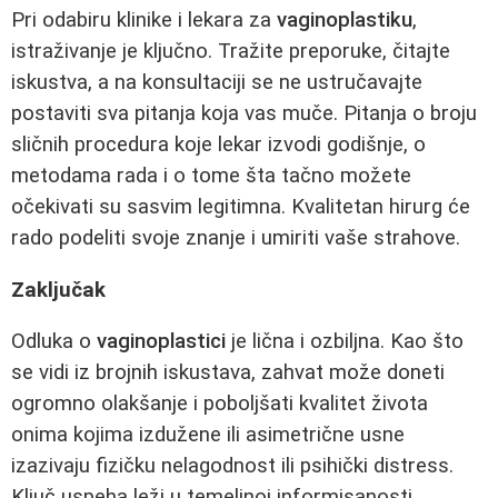
Pri odabiru klinike i lekara za
vaginoplastiku
,
istraživanje je ključno. Tražite preporuke, čitajte
iskustva, a na konsultaciji se ne ustručavajte
postaviti sva pitanja koja vas muče. Pitanja o broju
sličnih procedura koje lekar izvodi godišnje, o
metodama rada i o tome šta tačno možete
očekivati su sasvim legitimna. Kvalitetan hirurg će
rado podeliti svoje znanje i umiriti vaše strahove.
Zaključak
Odluka o
vaginoplastici
je lična i ozbiljna. Kao što
se vidi iz brojnih iskustava, zahvat može doneti
ogromno olakšanje i poboljšati kvalitet života
onima kojima izdužene ili asimetrične usne
izazivaju fizičku nelagodnost ili psihički distress.
Ključ uspeha leži u temeljnoj informisanosti,