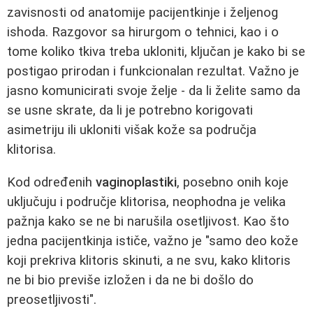
zavisnosti od anatomije pacijentkinje i željenog
ishoda. Razgovor sa hirurgom o tehnici, kao i o
tome koliko tkiva treba ukloniti, ključan je kako bi se
postigao prirodan i funkcionalan rezultat. Važno je
jasno komunicirati svoje želje - da li želite samo da
se usne skrate, da li je potrebno korigovati
asimetriju ili ukloniti višak kože sa područja
klitorisa.
Kod određenih
vaginoplastiki
, posebno onih koje
uključuju i područje klitorisa, neophodna je velika
pažnja kako se ne bi narušila osetljivost. Kao što
jedna pacijentkinja ističe, važno je "samo deo kože
koji prekriva klitoris skinuti, a ne svu, kako klitoris
ne bi bio previše izložen i da ne bi došlo do
preosetljivosti".