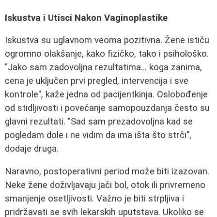
Iskustva i Utisci Nakon Vaginoplastike
Iskustva su uglavnom veoma pozitivna. Žene ističu
ogromno olakšanje, kako fizičko, tako i psihološko.
"Jako sam zadovoljna rezultatima... koga zanima,
cena je uključen prvi pregled, intervencija i sve
kontrole", kaže jedna od pacijentkinja. Oslobođenje
od stidljivosti i povećanje samopouzdanja često su
glavni rezultati. "Sad sam prezadovoljna kad se
pogledam dole i ne vidim da ima išta što strči",
dodaje druga.
Naravno, postoperativni period može biti izazovan.
Neke žene doživljavaju jači bol, otok ili privremeno
smanjenje osetljivosti. Važno je biti strpljiva i
pridržavati se svih lekarskih uputstava. Ukoliko se