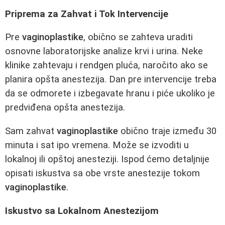
Priprema za Zahvat i Tok Intervencije
Pre
vaginoplastike
, obično se zahteva uraditi
osnovne laboratorijske analize krvi i urina. Neke
klinike zahtevaju i rendgen pluća, naročito ako se
planira opšta anestezija. Dan pre intervencije treba
da se odmorete i izbegavate hranu i piće ukoliko je
predviđena opšta anestezija.
Sam zahvat
vaginoplastike
obično traje između 30
minuta i sat ipo vremena. Može se izvoditi u
lokalnoj ili opštoj anesteziji. Ispod ćemo detaljnije
opisati iskustva sa obe vrste anestezije tokom
vaginoplastike
.
Iskustvo sa Lokalnom Anestezijom