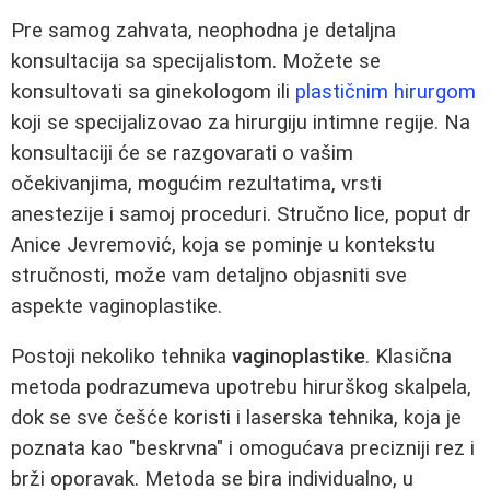
Pre samog zahvata, neophodna je detaljna
konsultacija sa specijalistom. Možete se
konsultovati sa ginekologom ili
plastičnim hirurgom
koji se specijalizovao za hirurgiju intimne regije. Na
konsultaciji će se razgovarati o vašim
očekivanjima, mogućim rezultatima, vrsti
anestezije i samoj proceduri. Stručno lice, poput dr
Anice Jevremović, koja se pominje u kontekstu
stručnosti, može vam detaljno objasniti sve
aspekte vaginoplastike.
Postoji nekoliko tehnika
vaginoplastike
. Klasična
metoda podrazumeva upotrebu hirurškog skalpela,
dok se sve češće koristi i laserska tehnika, koja je
poznata kao "beskrvna" i omogućava precizniji rez i
brži oporavak. Metoda se bira individualno, u