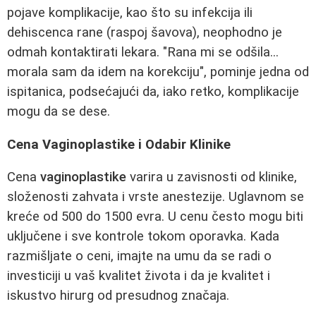
pojave komplikacije, kao što su infekcija ili
dehiscenca rane (raspoj šavova), neophodno je
odmah kontaktirati lekara. "Rana mi se odšila...
morala sam da idem na korekciju", pominje jedna od
ispitanica, podsećajući da, iako retko, komplikacije
mogu da se dese.
Cena Vaginoplastike i Odabir Klinike
Cena
vaginoplastike
varira u zavisnosti od klinike,
složenosti zahvata i vrste anestezije. Uglavnom se
kreće od 500 do 1500 evra. U cenu često mogu biti
uključene i sve kontrole tokom oporavka. Kada
razmišljate o ceni, imajte na umu da se radi o
investiciji u vaš kvalitet života i da je kvalitet i
iskustvo hirurg od presudnog značaja.