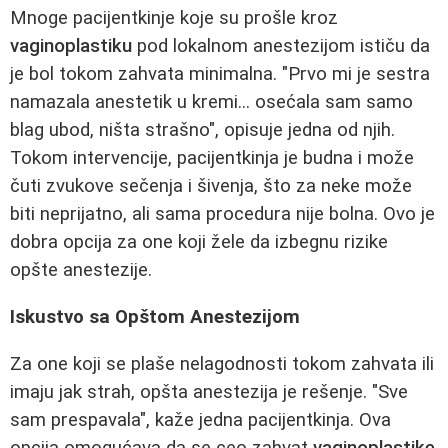
Mnoge pacijentkinje koje su prošle kroz
vaginoplastiku
pod lokalnom anestezijom ističu da
je bol tokom zahvata minimalna. "Prvo mi je sestra
namazala anestetik u kremi... osećala sam samo
blag ubod, ništa strašno", opisuje jedna od njih.
Tokom intervencije, pacijentkinja je budna i može
čuti zvukove sečenja i šivenja, što za neke može
biti neprijatno, ali sama procedura nije bolna. Ovo je
dobra opcija za one koji žele da izbegnu rizike
opšte anestezije.
Iskustvo sa Opštom Anestezijom
Za one koji se plaše nelagodnosti tokom zahvata ili
imaju jak strah, opšta anestezija je rešenje. "Sve
sam prespavala", kaže jedna pacijentkinja. Ova
opcija omogućava da se ceo zahvat
vaginoplastike