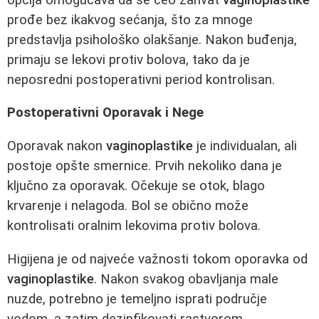
prođe bez ikakvog sećanja, što za mnoge
predstavlja psihološko olakšanje. Nakon buđenja,
primaju se lekovi protiv bolova, tako da je
neposredni postoperativni period kontrolisan.
Postoperativni Oporavak i Nege
Oporavak nakon
vaginoplastike
je individualan, ali
postoje opšte smernice. Prvih nekoliko dana je
ključno za oporavak. Očekuje se otok, blago
krvarenje i nelagoda. Bol se obično može
kontrolisati oralnim lekovima protiv bolova.
Higijena je od najveće važnosti tokom oporavka od
vaginoplastike
. Nakon svakog obavljanja male
nuzde, potrebno je temeljno isprati područje
vodom, a zatim dezinfikovati rastvorom