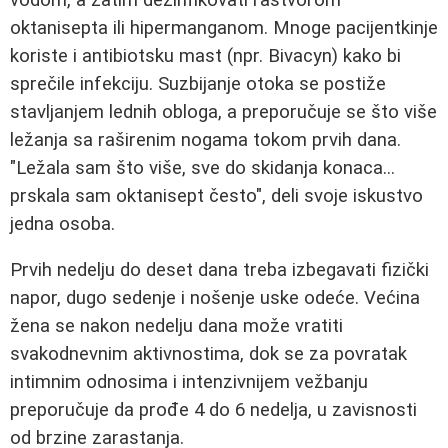
oktanisepta ili hipermanganom. Mnoge pacijentkinje
koriste i antibiotsku mast (npr. Bivacyn) kako bi
sprečile infekciju. Suzbijanje otoka se postiže
stavljanjem lednih obloga, a preporučuje se što više
ležanja sa raširenim nogama tokom prvih dana.
"Ležala sam što više, sve do skidanja konaca...
prskala sam oktanisept često", deli svoje iskustvo
jedna osoba.
Prvih nedelju do deset dana treba izbegavati fizički
napor, dugo sedenje i nošenje uske odeće. Većina
žena se nakon nedelju dana može vratiti
svakodnevnim aktivnostima, dok se za povratak
intimnim odnosima i intenzivnijem vežbanju
preporučuje da prođe 4 do 6 nedelja, u zavisnosti
od brzine zarastanja.