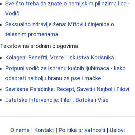
Sve što treba da znate o hemijskim pilinzima lica -
Vodič
Seksualno zdravlje žena: Mitovi i činjenice o
telesnim promenama
Tekstovi na srodnim blogovima
Kolagen: Benefiti, Vrste i Iskustva Korisnika
Potpuni vodič za ishranu kućnih ljubimaca - kako
odabrati najbolju hranu za pse i mačke
Savršene Palačinke: Recept, Saveti i Najbolji Filovi
Estetske Intervencije: Fileri, Botoks i Više
O nama
|
Kontakt
|
Politika privatnosti
|
Uslovi