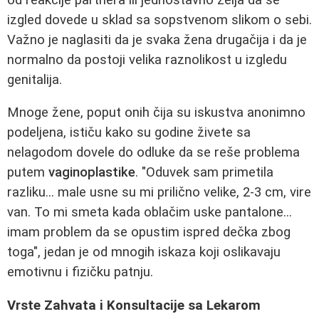
izgled dovede u sklad sa sopstvenom slikom o sebi.
Važno je naglasiti da je svaka žena drugačija i da je
normalno da postoji velika raznolikost u izgledu
genitalija.
Mnoge žene, poput onih čija su iskustva anonimno
podeljena, ističu kako su godine živete sa
nelagodom dovele do odluke da se reše problema
putem
vaginoplastike
. "Oduvek sam primetila
razliku... male usne su mi prilično velike, 2-3 cm, vire
van. To mi smeta kada oblačim uske pantalone...
imam problem da se opustim ispred dečka zbog
toga", jedan je od mnogih iskaza koji oslikavaju
emotivnu i fizičku patnju.
Vrste Zahvata i Konsultacije sa Lekarom