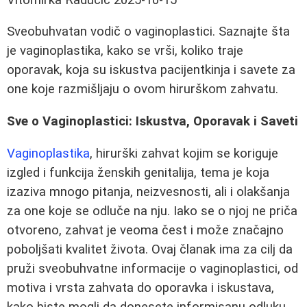
Sveobuhvatan vodič o vaginoplastici. Saznajte šta
je vaginoplastika, kako se vrši, koliko traje
oporavak, koja su iskustva pacijentkinja i savete za
one koje razmišljaju o ovom hirurškom zahvatu.
Sve o Vaginoplastici: Iskustva, Oporavak i Saveti
Vaginoplastika
, hirurški zahvat kojim se koriguje
izgled i funkcija ženskih genitalija, tema je koja
izaziva mnogo pitanja, neizvesnosti, ali i olakšanja
za one koje se odluče na nju. Iako se o njoj ne priča
otvoreno, zahvat je veoma čest i može značajno
poboljšati kvalitet života. Ovaj članak ima za cilj da
pruži sveobuhvatne informacije o vaginoplastici, od
motiva i vrsta zahvata do oporavka i iskustava,
kako biste mogli da donesete informisanu odluku.