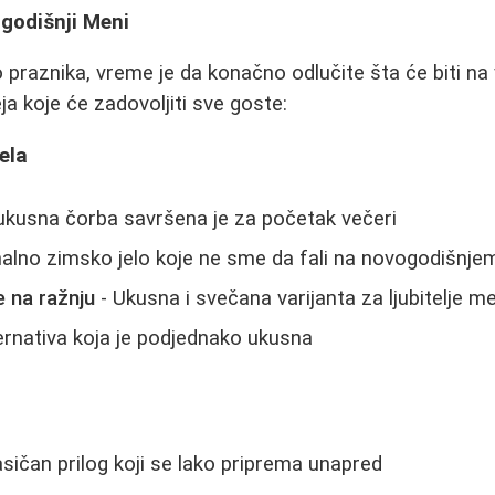
godišnji Meni
 praznika, vreme je da konačno odlučite šta će biti na
ja koje će zadovoljiti sve goste:
ela
 ukusna čorba savršena je za početak večeri
nalno zimsko jelo koje ne sme da fali na novogodišnje
e na ražnju
- Ukusna i svečana varijanta za ljubitelje m
ernativa koja je podjednako ukusna
asičan prilog koji se lako priprema unapred