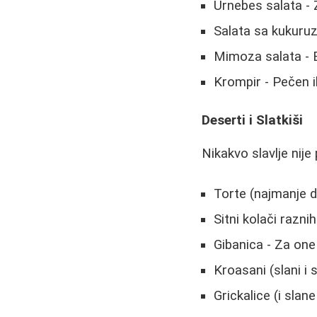
Urnebes salata - Z
Salata sa kukuruz
Mimoza salata - E
Krompir - Pečen i
Deserti i Slatkiši
Nikakvo slavlje nije
Torte (najmanje dv
Sitni kolači razni
Gibanica - Za one 
Kroasani (slani i s
Grickalice (i slane