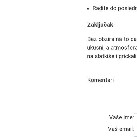
Radite do posle
Zaključak
Bez obzira na to da l
ukusni, a atmosfera
na slatkiše i gricka
Komentari
Vaše ime:
Vaš email: