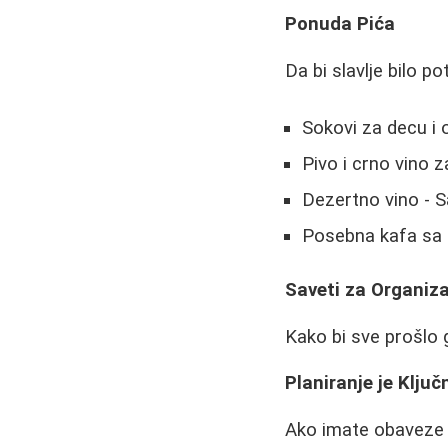
Ponuda Pića
Da bi slavlje bilo p
Sokovi za decu i o
Pivo i crno vino za
Dezertno vino - S
Posebna kafa sa 
Saveti za Organiza
Kako bi sve prošlo 
Planiranje je Ključ
Ako imate obaveze 