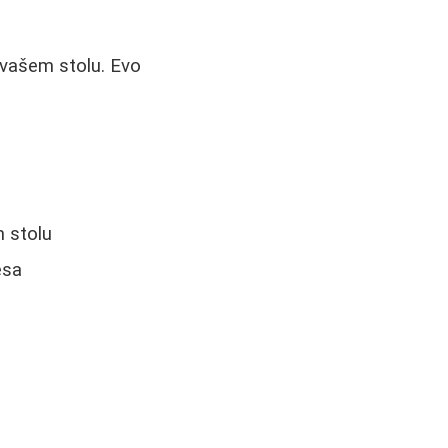
 vašem stolu. Evo
m stolu
esa