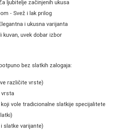
a ljubitelje začinjenih ukusa
om - Svež i lak prilog
legantna i ukusna varijanta
li kuvan, uvek dobar izbor
 potpuno bez slatkih zalogaja:
e različite vrste)
h vrsta
koji vole tradicionalne slatkije specijalitete
latki)
 i slatke varijante)