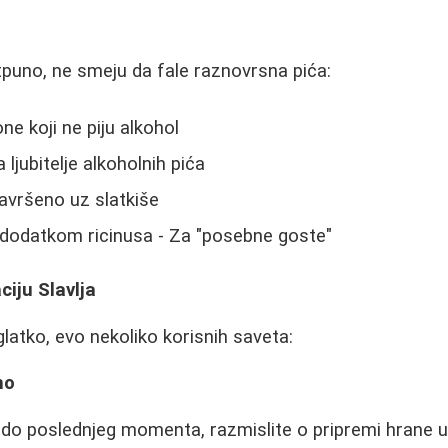
otpuno, ne smeju da fale raznovrsna pića:
ne koji ne piju alkohol
 ljubitelje alkoholnih pića
avršeno uz slatkiše
dodatkom ricinusa - Za "posebne goste"
ciju Slavlja
glatko, evo nekoliko korisnih saveta:
no
do poslednjeg momenta, razmislite o pripremi hrane 