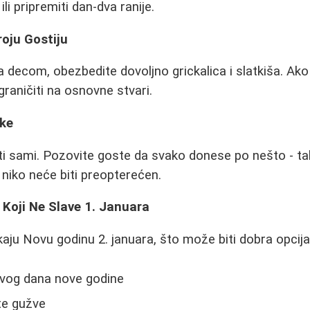
i pripremiti dan-dva ranije.
roju Gostiju
 decom, obezbedite dovoljno grickalica i slatkiša. Ak
raničiti na osnovne stvari.
ke
i sami. Pozovite goste da svako donese po nešto - ta
a niko neće biti preopterećen.
 Koji Ne Slave 1. Januara
kaju Novu godinu 2. januara, što može biti dobra opcija
vog dana nove godine
te gužve