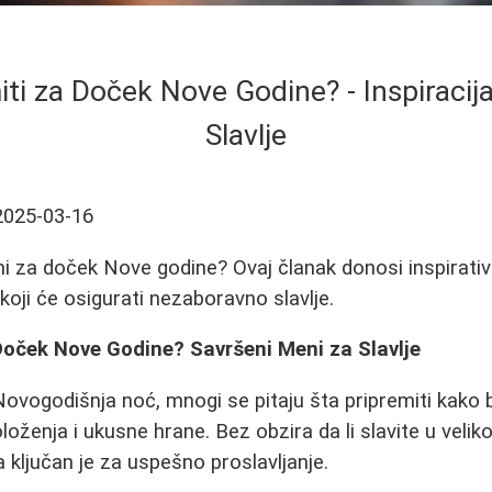
iti za Doček Nove Godine? - Inspiracij
Slavlje
2025-03-16
ni za doček Nove godine? Ovaj članak donosi inspirati
 koji će osigurati nezaboravno slavlje.
Doček Nove Godine? Savršeni Meni za Slavlje
Novogodišnja noć, mnogi se pitaju šta pripremiti kako 
oženja i ukusne hrane. Bez obzira da li slavite u velik
ća ključan je za uspešno proslavljanje.