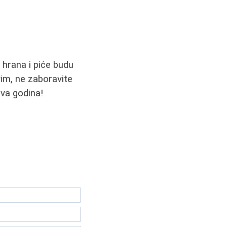
da hrana i piće budu
im, ne zaboravite
ova godina!