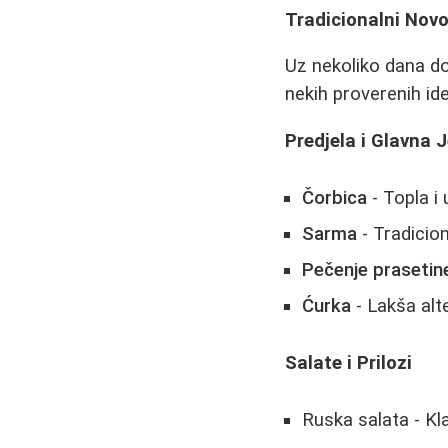
Tradicionalni Novo
Uz nekoliko dana do
nekih proverenih ide
Predjela i Glavna J
Čorbica
- Topla i
Sarma
- Tradicio
Pečenje prasetin
Ćurka
- Lakša alt
Salate i Prilozi
Ruska salata - Kl