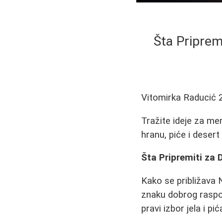
Šta Priprem
Vitomirka Raducić
Tražite ideje za me
hranu, piće i desert
Šta Pripremiti za 
Kako se približava 
znaku dobrog raspol
pravi izbor jela i pi