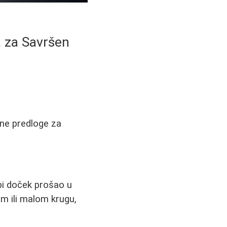
a za Savršen
vne predloge za
bi doček prošao u
om ili malom krugu,