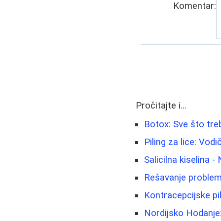
Komentar:
Pročitajte i...
Botox: Sve što tre
Piling za lice: Vo
Salicilna kiselina -
Rešavanje problema
Kontracepcijske pi
Nordijsko Hodanje