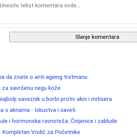
Slanje komentara
ba da znate o anti-ageing tretmanu
dič za savršenu negu kože
 Najbolji saveznik u borbi protiv akni i mitisera
 s aknama - Iskustva i saveti
lule i hormonska ravnoteža: Činjenice i zablude
: Kompletan Vodič za Početnike