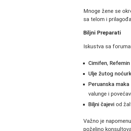
Mnoge žene se okr
sa telom i prilago
Biljni Preparati
Iskustva sa foruma 
Cimifen
,
Refemin
Ulje žutog noćur
Peruanska maka 
valunge i povećav
Biljni čajevi
od žalf
Važno je napomenuti 
poželjno konsultova