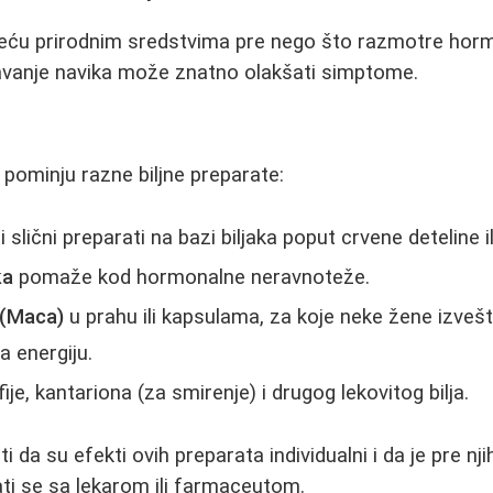
eću prirodnim sredstvima pre nego što razmotre hor
đavanje navika može znatno olakšati simptome.
pominju razne biljne preparate:
i slični preparati na bazi biljaka poput crvene deteline 
ka
pomaže kod hormonalne neravnoteže.
(Maca)
u prahu ili kapsulama, za koje neke žene izveš
a energiju.
ije, kantariona (za smirenje) i drugog lekovitog bilja.
da su efekti ovih preparata individualni i da je pre nj
ti se sa lekarom ili farmaceutom.