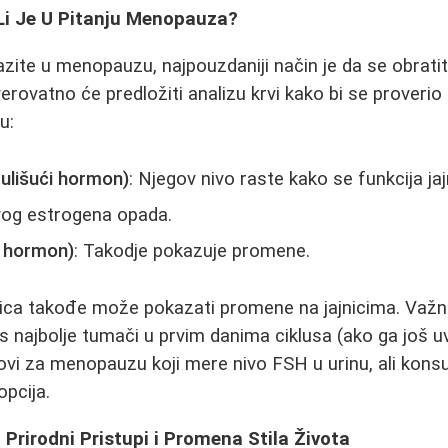
 Li Je U Pitanju Menopauza?
zite u menopauzu, najpouzdaniji način je da se obratit
verovatno će predložiti analizu krvi kako bi se proveri
u:
mulišući hormon)
: Njegov nivo raste kako se funkcija jaj
vog estrogena opada.
ći hormon)
: Takodje pokazuje promene.
rlica takođe može pokazati promene na jajnicima. Važ
 najbolje tumači u prvim danima ciklusa (ako ga još u
tovi za menopauzu koji mere nivo FSH u urinu, ali kons
opcija.
rirodni Pristupi i Promena Stila Života