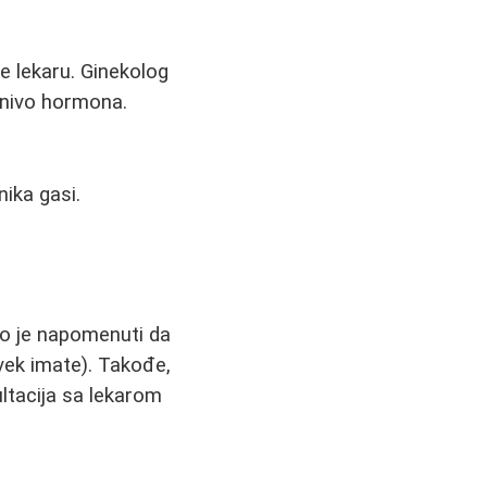
e lekaru. Ginekolog
o nivo hormona.
nika gasi.
no je napomenuti da
vek imate). Takođe,
ultacija sa lekarom