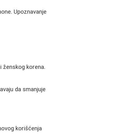
mone. Upoznavanje
ili ženskog korena.
tavaju da smanjuje
ihovog korišćenja