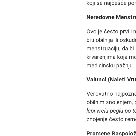
koji se najčešće po
Neredovne Menstru
Ovo je često prvi i 
biti obilnija ili o
menstruaciju, da bi
krvarenjima koja mo
medicinsku pažnju.
Valunci (Naleti Vru
Verovatno najpoznati
obilnim znojenjem,
lepi vrelu peglu po 
znojenje često reme
Promene Raspolože