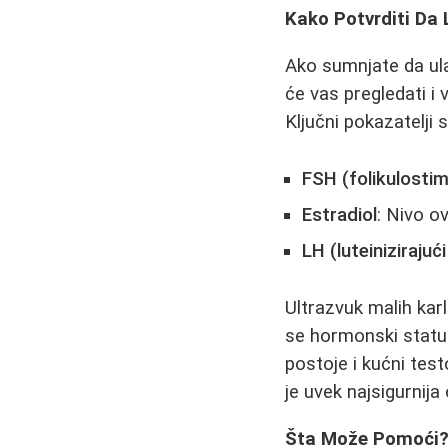
Kako Potvrditi Da
Ako sumnjate da ula
će vas pregledati i 
Ključni pokazatelji s
FSH (folikulosti
Estradiol
: Nivo o
LH (luteiniziraju
Ultrazvuk malih ka
se hormonski status
postoje i kućni tes
je uvek najsigurnija 
Šta Može Pomoći? P