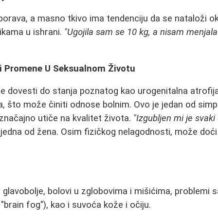
orava, a masno tkivo ima tendenciju da se nataloži ok
kama u ishrani.
"Ugojila sam se 10 kg, a nisam menjala
 i Promene U Seksualnom Životu
 dovesti do stanja poznatog kao urogenitalna atrofij
lja, što može činiti odnose bolnim. Ovo je jedan od s
i značajno utiče na kvalitet života.
"Izgubljen mi je svaki
e jedna od žena. Osim fizičkog nelagodnosti, može doći
, glavobolje, bolovi u zglobovima i mišićima, problemi 
brain fog"), kao i suvoća kože i očiju.