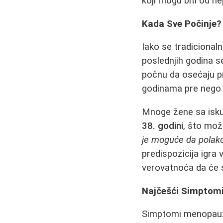
koji mogu biti od n
Kada Sve Počinje?
Iako se tradicional
poslednjih godina s
počnu da osećaju p
godinama pre nego 
Mnoge žene sa isku
38. godini
, što mož
je moguće da polak
predispozicija igra 
verovatnoća da će s
Najčešći Simptomi
Simptomi menopauze 