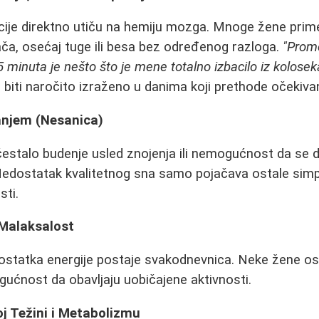
ije direktno utiču na hemiju mozga. Mnoge žene pri
ča, osećaj tuge ili besa bez određenog razloga.
"Prom
minuta je nešto što je mene totalno izbacilo iz kolosek
biti naročito izraženo u danima koji prethode očekivan
anjem (Nesanica)
čestalo budenje usled znojenja ili nemogućnost da se
 Nedostatak kvalitetnog sna samo pojačava ostale sim
sti.
 Malaksalost
ostatka energije postaje svakodnevnica. Neke žene os
ućnost da obavljaju uobičajene aktivnosti.
j Težini i Metabolizmu