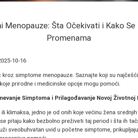
 Menopauze: Šta Očekivati i Kako Se 
Promenama
2025-10-16
 kroz simptome menopauze. Saznajte koji su najčešći 
e koje prirodne i medicinske opcije mogu pomoći.
vanje Simptoma i Prilagođavanje Novoj Životnoj 
li klimaksa, jedno je od onih koje većinu žena srednjih
e pitaju kako bezbolno preživeti taj period i šta ih ta
ruži sveobuhvatan uvid u početne simptome, prikupljaju