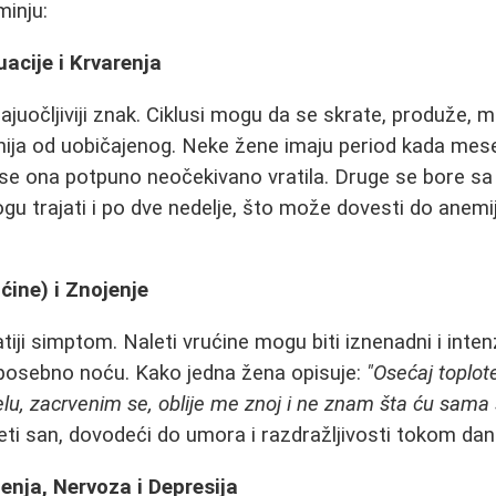
minju:
acije i Krvarenja
najuočljiviji znak. Ciklusi mogu da se skrate, produže,
skudnija od uobičajenog. Neke žene imaju period kada me
 se ona potpuno neočekivano vratila. Druge se bore s
gu trajati i po dve nedelje, što može dovesti do anemij
ćine) i Znojenje
ji simptom. Naleti vrućine mogu biti iznenadni i intenz
 posebno noću. Kako jedna žena opisuje:
"Osećaj toplot
telu, zacrvenim se, oblije me znoj i ne znam šta ću sama
ti san, dovodeći do umora i razdražljivosti tokom dan
nja, Nervoza i Depresija