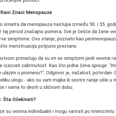
eprocenjive pomoći.
 Rani Znaci Menopauze
no smatra da menopauza nastupa između 50. i 55. godi
e taj period značajno pomera. Sve je češće da žene v
rve simptome. Ovo stanje, poznato kao
perimenopauz
što menstruacija potpuno prestane.
stvom primećuju da su im se simptomi javili veoma r
e izazvati zabrinutost. Kao što jedna žena opisuje:
"Im
o ulazim u promenu?"
. Odgovor je, nažalost, potvrdan.
veliku ulogu - ako su vam majka ili sestre ranije ušle 
e i vama to desiti u sličnom dobu.
: Šta Očekivati?
su veoma individualni i mogu varirati po intenzitetu i