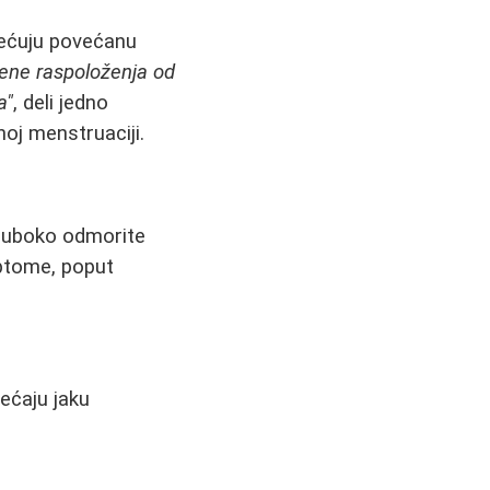
mećuju povećanu
ene raspoloženja od
a"
, deli jedno
oj menstruaciji.
 duboko odmorite
ptome, poput
ećaju jaku