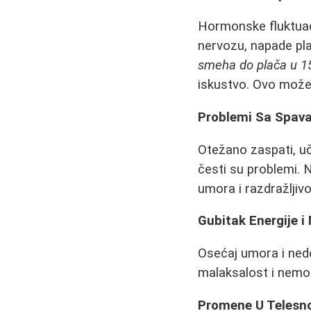
Hormonske fluktuac
nervozu, napade pla
smeha do plača u 15 
iskustvo. Ovo može 
Problemi Sa Spav
Otežano zaspati, u
česti su problemi.
umora i razdražljivo
Gubitak Energije i
Osećaj umora i ned
malaksalost i nemog
Promene U Telesno