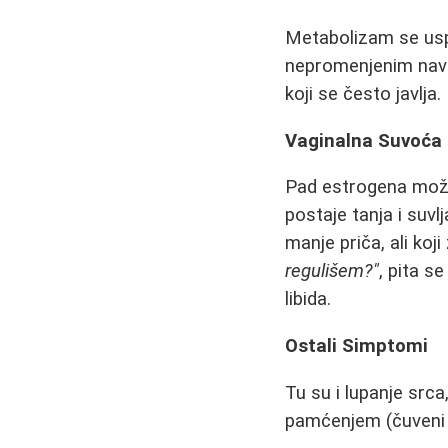
Metabolizam se usp
nepromenjenim navi
koji se često javlja.
Vaginalna Suvoća
Pad estrogena može
postaje tanja i suv
manje priča, ali koj
regulišem?"
, pita s
libida.
Ostali Simptomi
Tu su i lupanje srca
pamćenjem (čuveni "