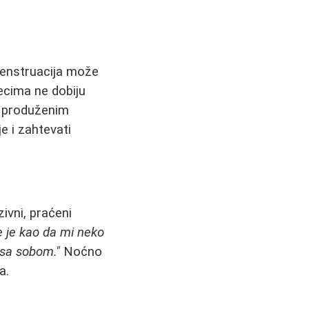
 menstruacija može
secima ne dobiju
a produženim
e i zahtevati
ivni, praćeni
e je kao da mi neko
 sa sobom."
Noćno
a.