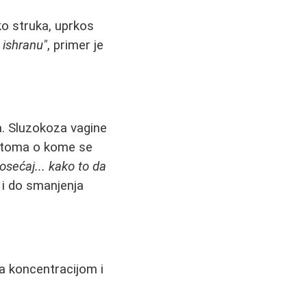
o struka, uprkos
 ishranu"
, primer je
a. Sluzokoza vagine
imptoma o kome se
 osećaj... kako to da
 i do smanjenja
sa koncentracijom i