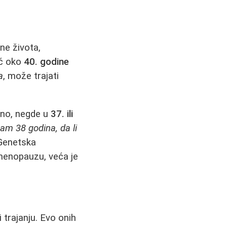
ne života,
eć oko
40. godine
a
, može trajati
ano, negde u
37. ili
am 38 godina, da li
 Genetska
u menopauzu, veća je
 trajanju. Evo onih