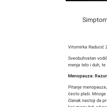
Simptomi
Vitomirka Raducić
Sveobuhvatan vodič
menja telo i duh, t
Menopauza: Razume
Pitanje menopauze, i
često plaši. Mnoge s
članak nastoji da p