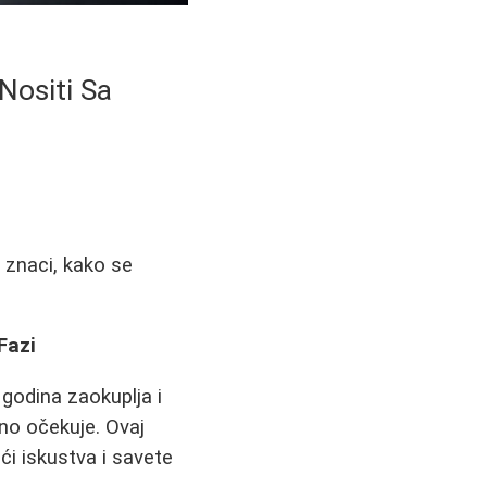
Nositi Sa
znaci, kako se
Fazi
 godina zaokuplja i
čno očekuje. Ovaj
ći iskustva i savete