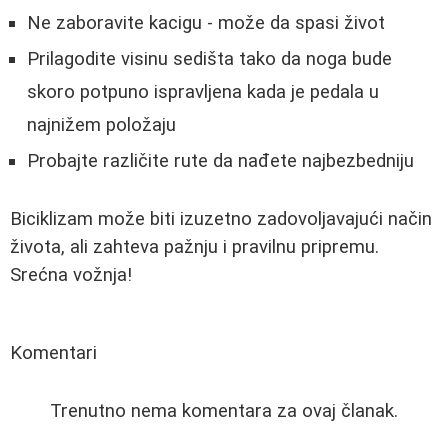
Ne zaboravite kacigu - može da spasi život
Prilagodite visinu sedišta tako da noga bude
skoro potpuno ispravljena kada je pedala u
najnižem položaju
Probajte različite rute da nađete najbezbedniju
Biciklizam može biti izuzetno zadovoljavajući način
života, ali zahteva pažnju i pravilnu pripremu.
Srećna vožnja!
Komentari
Trenutno nema komentara za ovaj članak.