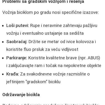
Problemi sa gradskim vožnjom i rešenja
Vožnja biciklom po gradu nosi specifične izazove:
Loši putevi:
Rupe i neravnine zahtevaju pažljivu
vožnju i eventualno ustajanje sa sedišta
Saobraćaj:
Držite se metar od ivice kolovoza i
koristite fluo prsluk za veću vidljivost
Parkiranje:
Koristite kvalitetne brave (npr. ABUS)
i zaključavajte ram i točak na nepokretne objekte
Krađa:
Za svakodnevne vožnje razmislite o
jeftinijem "gradskom" biciklu
Održavanje bicikla