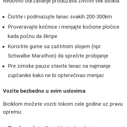
Redovno održavanje produžava životni vek bicikla:
Čistite i podmazujte lanac svakih 200-300km
Proveravajte kočnice i menjajte kočione pločice
kada počnu da škripe
Koristite gume sa zaštitnim slojem (npr.
Schwalbe Marathon) da sprečite probijanje
Pre zimske pauze stavite lanac na najmanje
zupčanike kako ne bi opterećivao menjac
Vozite bezbedno u svim uslovima
Biciklom možete voziti tokom cele godine uz pravu
opremu: