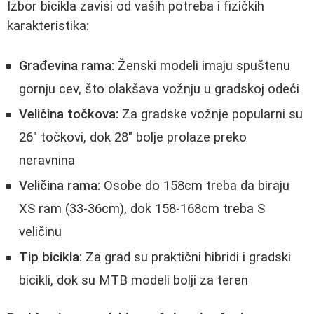
Izbor bicikla zavisi od vaših potreba i fizičkih
karakteristika:
Građevina rama:
Ženski modeli imaju spuštenu
gornju cev, što olakšava vožnju u gradskoj odeći
Veličina točkova:
Za gradske vožnje popularni su
26" točkovi, dok 28" bolje prolaze preko
neravnina
Veličina rama:
Osobe do 158cm treba da biraju
XS ram (33-36cm), dok 158-168cm treba S
veličinu
Tip bicikla:
Za grad su praktični hibridi i gradski
bicikli, dok su MTB modeli bolji za teren