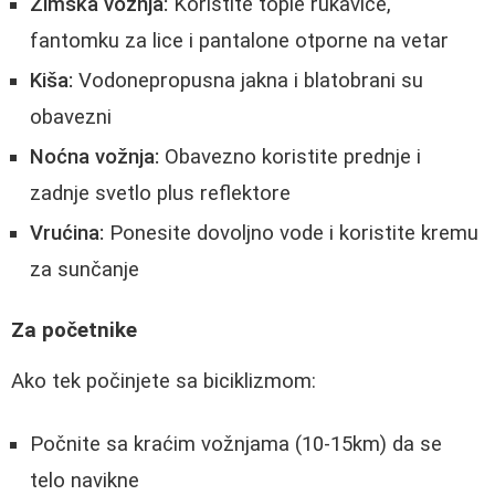
Zimska vožnja:
Koristite tople rukavice,
fantomku za lice i pantalone otporne na vetar
Kiša:
Vodonepropusna jakna i blatobrani su
obavezni
Noćna vožnja:
Obavezno koristite prednje i
zadnje svetlo plus reflektore
Vrućina:
Ponesite dovoljno vode i koristite kremu
za sunčanje
Za početnike
Ako tek počinjete sa biciklizmom:
Počnite sa kraćim vožnjama (10-15km) da se
telo navikne