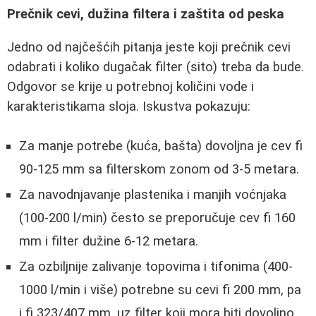
Prečnik cevi, dužina filtera i zaštita od peska
Jedno od najčešćih pitanja jeste koji prečnik cevi
odabrati i koliko dugačak filter (sito) treba da bude.
Odgovor se krije u potrebnoj količini vode i
karakteristikama sloja. Iskustva pokazuju:
Za manje potrebe (kuća, bašta) dovoljna je cev fi
90-125 mm sa filterskom zonom od 3-5 metara.
Za navodnjavanje plastenika i manjih voćnjaka
(100-200 l/min) često se preporučuje cev fi 160
mm i filter dužine 6-12 metara.
Za ozbiljnije zalivanje topovima i tifonima (400-
1000 l/min i više) potrebne su cevi fi 200 mm, pa
i fi 323/407 mm, uz filter koji mora biti dovoljno