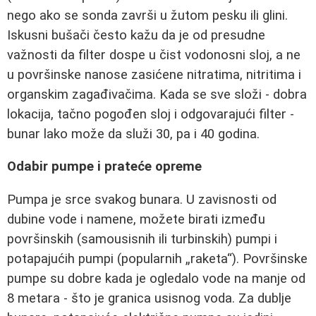
nego ako se sonda završi u žutom pesku ili glini.
Iskusni bušači često kažu da je od presudne
važnosti da filter dospe u čist vodonosni sloj, a ne
u površinske nanose zasićene nitratima, nitritima i
organskim zagađivačima. Kada se sve složi - dobra
lokacija, tačno pogođen sloj i odgovarajući filter -
bunar lako može da služi 30, pa i 40 godina.
Odabir pumpe i prateće opreme
Pumpa je srce svakog bunara. U zavisnosti od
dubine vode i namene, možete birati između
površinskih (samousisnih ili turbinskih) pumpi i
potapajućih pumpi (popularnih „raketa“). Površinske
pumpe su dobre kada je ogledalo vode na manje od
8 metara - što je granica usisnog voda. Za dublje