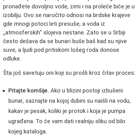
pronađete dovoljno vode, zimi i na proleće biće je u
izobilju. Ovo se naročito odnosi na brdske krajeve
gde mnogi potoci leti presuše, a voda iz
„atmosferskih“ slojeva nestane. Zato se u Srbiji
često dešava da se bunari buše baš kad su njive
suve, a ljudi pod pritiskom lošeg roda donose
odluke.
Šta još savetuju oni koji su prošli kroz čitav proces:
Pitajte komšije.
Ako u blizini postoji izbušeni
bunar, saznajte na kojoj dubini su naišli na vodu,
kakav je pesak, koliki je protok i koja je pumpa
ugrađena. To će vam dati realniju sliku od bilo
kojeg kataloga.