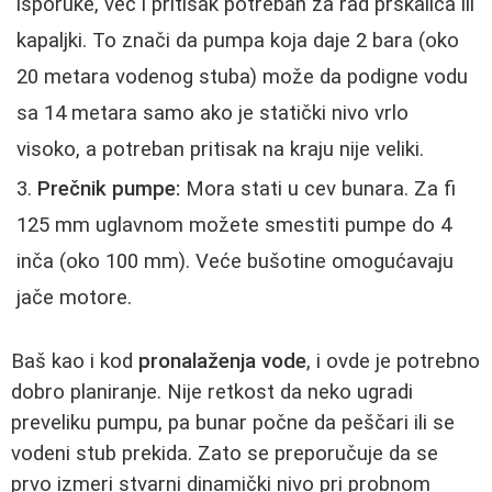
isporuke, već i pritisak potreban za rad prskalica ili
kapaljki. To znači da pumpa koja daje 2 bara (oko
20 metara vodenog stuba) može da podigne vodu
sa 14 metara samo ako je statički nivo vrlo
visoko, a potreban pritisak na kraju nije veliki.
Prečnik pumpe:
Mora stati u cev bunara. Za fi
125 mm uglavnom možete smestiti pumpe do 4
inča (oko 100 mm). Veće bušotine omogućavaju
jače motore.
Baš kao i kod
pronalaženja vode
, i ovde je potrebno
dobro planiranje. Nije retkost da neko ugradi
preveliku pumpu, pa bunar počne da peščari ili se
vodeni stub prekida. Zato se preporučuje da se
prvo izmeri stvarni dinamički nivo pri probnom