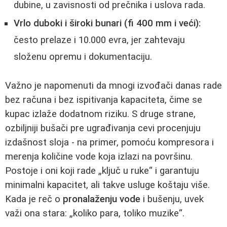
dubine, u zavisnosti od prečnika i uslova rada.
Vrlo duboki i široki bunari (fi 400 mm i veći):
često prelaze i 10.000 evra, jer zahtevaju
složenu opremu i dokumentaciju.
Važno je napomenuti da mnogi izvođači danas rade
bez računa i bez ispitivanja kapaciteta, čime se
kupac izlaže dodatnom riziku. S druge strane,
ozbiljniji bušači pre ugrađivanja cevi procenjuju
izdašnost sloja - na primer, pomoću kompresora i
merenja količine vode koja izlazi na površinu.
Postoje i oni koji rade „ključ u ruke“ i garantuju
minimalni kapacitet, ali takve usluge koštaju više.
Kada je reč o
pronalaženju vode
i bušenju, uvek
važi ona stara: „koliko para, toliko muzike“.