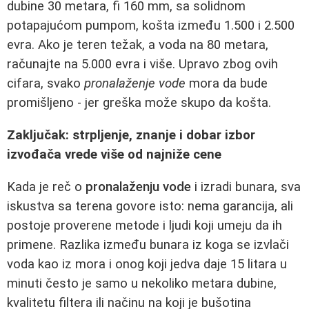
dubine 30 metara, fi 160 mm, sa solidnom
potapajućom pumpom, košta između 1.500 i 2.500
evra. Ako je teren težak, a voda na 80 metara,
računajte na 5.000 evra i više. Upravo zbog ovih
cifara, svako
pronalaženje vode
mora da bude
promišljeno - jer greška može skupo da košta.
Zaključak: strpljenje, znanje i dobar izbor
izvođača vrede više od najniže cene
Kada je reč o
pronalaženju vode
i izradi bunara, sva
iskustva sa terena govore isto: nema garancija, ali
postoje proverene metode i ljudi koji umeju da ih
primene. Razlika između bunara iz koga se izvlači
voda kao iz mora i onog koji jedva daje 15 litara u
minuti često je samo u nekoliko metara dubine,
kvalitetu filtera ili načinu na koji je bušotina