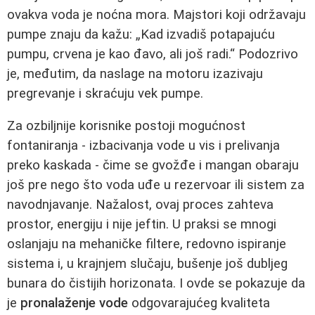
ovakva voda je noćna mora. Majstori koji održavaju
pumpe znaju da kažu: „Kad izvadiš potapajuću
pumpu, crvena je kao đavo, ali još radi.“ Podozrivo
je, međutim, da naslage na motoru izazivaju
pregrevanje i skraćuju vek pumpe.
Za ozbiljnije korisnike postoji mogućnost
fontaniranja - izbacivanja vode u vis i prelivanja
preko kaskada - čime se gvožđe i mangan obaraju
još pre nego što voda uđe u rezervoar ili sistem za
navodnjavanje. Nažalost, ovaj proces zahteva
prostor, energiju i nije jeftin. U praksi se mnogi
oslanjaju na mehaničke filtere, redovno ispiranje
sistema i, u krajnjem slučaju, bušenje još dubljeg
bunara do čistijih horizonata. I ovde se pokazuje da
je
pronalaženje vode
odgovarajućeg kvaliteta