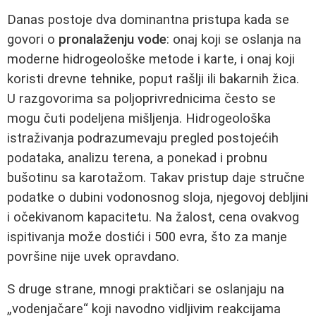
Danas postoje dva dominantna pristupa kada se
govori o
pronalaženju vode
: onaj koji se oslanja na
moderne hidrogeološke metode i karte, i onaj koji
koristi drevne tehnike, poput rašlji ili bakarnih žica.
U razgovorima sa poljoprivrednicima često se
mogu čuti podeljena mišljenja. Hidrogeološka
istraživanja podrazumevaju pregled postojećih
podataka, analizu terena, a ponekad i probnu
bušotinu sa karotažom. Takav pristup daje stručne
podatke o dubini vodonosnog sloja, njegovoj debljini
i očekivanom kapacitetu. Na žalost, cena ovakvog
ispitivanja može dostići i 500 evra, što za manje
površine nije uvek opravdano.
S druge strane, mnogi praktičari se oslanjaju na
„vodenjačare“ koji navodno vidljivim reakcijama