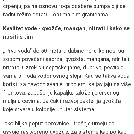
crpenju, pa na osnovu toga odabere pumpa čiji će
radni režim ostati u optimalnim granicama.
Kvalitet vode - gvožđe, mangan, nitrati i kako se
nositi s tim
„Prva voda“ do 50 metara dubine neretko nosi sa
sobom povećani sadržaj gvožđa, mangana, nitrita i
nitrata. Uzrok su septičke jame, đubriva, pesticidi i
sama priroda vodonosnog sloja. Kad se takva voda
koristi za navodnjavanje, problemi se javljaju na više
frontova: zapušenje kapaljki, taloženje crvenog
mulja u cevima, pa čak i razvoj bakterija gvožđa
koje stvaraju kolonije unutar sistema.
Iako biljke poput borovnice i trešnje umeju da
usvoje rastvoreno gvožđe, za sisteme kap po kap