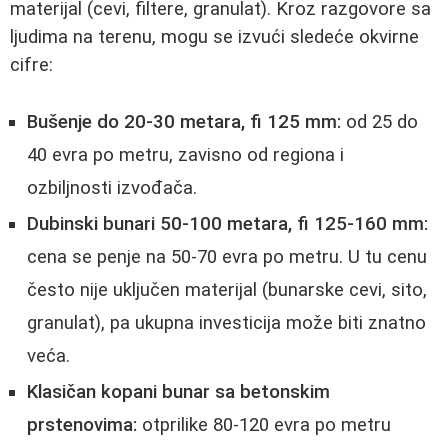
materijal (cevi, filtere, granulat). Kroz razgovore sa
ljudima na terenu, mogu se izvući sledeće okvirne
cifre:
Bušenje do 20-30 metara, fi 125 mm:
od 25 do
40 evra po metru, zavisno od regiona i
ozbiljnosti izvođača.
Dubinski bunari 50-100 metara, fi 125-160 mm:
cena se penje na 50-70 evra po metru. U tu cenu
često nije uključen materijal (bunarske cevi, sito,
granulat), pa ukupna investicija može biti znatno
veća.
Klasičan kopani bunar sa betonskim
prstenovima:
otprilike 80-120 evra po metru