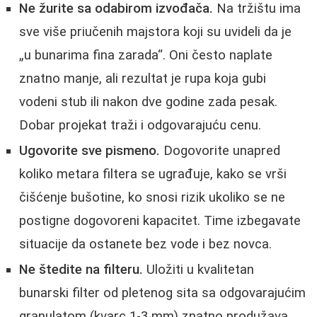
Ne žurite sa odabirom izvođača.
Na tržištu ima
sve više priučenih majstora koji su uvideli da je
„u bunarima fina zarada“. Oni često naplate
znatno manje, ali rezultat je rupa koja gubi
vodeni stub ili nakon dve godine zada pesak.
Dobar projekat traži i odgovarajuću cenu.
Ugovorite sve pismeno.
Dogovorite unapred
koliko metara filtera se ugrađuje, kako se vrši
čišćenje bušotine, ko snosi rizik ukoliko se ne
postigne dogovoreni kapacitet. Time izbegavate
situacije da ostanete bez vode i bez novca.
Ne štedite na filteru.
Uložiti u kvalitetan
bunarski filter od pletenog sita sa odgovarajućim
granulatom (kvarc 1-3 mm) znatno produžava