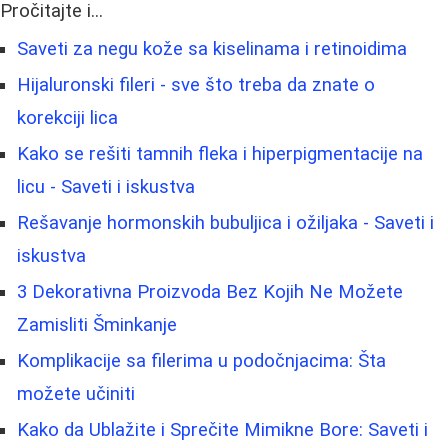
Pročitajte i...
Saveti za negu kože sa kiselinama i retinoidima
Hijaluronski fileri - sve što treba da znate o
korekciji lica
Kako se rešiti tamnih fleka i hiperpigmentacije na
licu - Saveti i iskustva
Rešavanje hormonskih bubuljica i ožiljaka - Saveti i
iskustva
3 Dekorativna Proizvoda Bez Kojih Ne Možete
Zamisliti Šminkanje
Komplikacije sa filerima u podočnjacima: Šta
možete učiniti
Kako da Ublažite i Sprečite Mimikne Bore: Saveti i