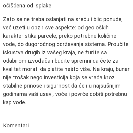
očišćena od isplake.
Zato se ne treba oslanjati na sreću i blic ponude,
već uzeti u obzir sve aspekte: od geoloških
karakteristika parcele, preko potrebne količine
vode, do dugoročnog održavanja sistema. Proučite
iskustva drugih iz vašeg kraja, ne žurite sa
odabirom izvođača i budite spremni da ćete za
kvalitet morati da platite nešto više. Na kraju, bunar
nije trošak nego investicija koja se vraća kroz
stabilne prinose i sigurnost da će i u najsušnijim
godinama vaši usevi, voće i povrće dobiti potrebnu
kap vode.
Komentari