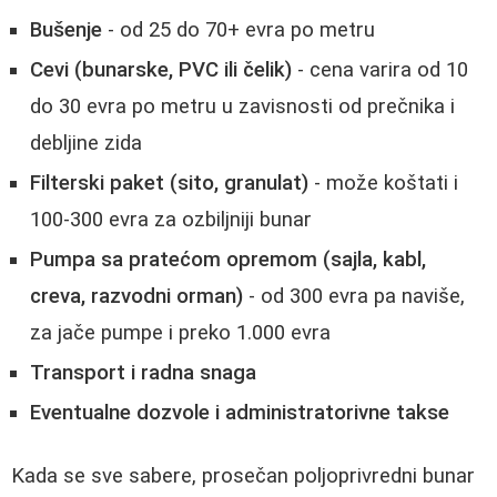
Bušenje
- od 25 do 70+ evra po metru
Cevi (bunarske, PVC ili čelik)
- cena varira od 10
do 30 evra po metru u zavisnosti od prečnika i
debljine zida
Filterski paket (sito, granulat)
- može koštati i
100-300 evra za ozbiljniji bunar
Pumpa sa pratećom opremom (sajla, kabl,
creva, razvodni orman)
- od 300 evra pa naviše,
za jače pumpe i preko 1.000 evra
Transport i radna snaga
Eventualne dozvole i administratorivne takse
Kada se sve sabere, prosečan poljoprivredni bunar