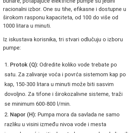
bunare, potapajuće električne pumpe su jedini
racionalni izbor. One su tihe, efikasne i dostupne u
širokom rasponu kapaciteta, od 100 do više od
1000 litara u minuti.
Iz iskustava korisnika, tri stvari odlučuju o izboru
pumpe:
Protok (Q):
Odredite koliko vode trebate po
satu. Za zalivanje voća i povrća sistemom kap po
kap, 150-300 litara u minuti može biti sasvim
dovoljno. Za tifone i širokozalivne sisteme, traži
se minimum 600-800 l/min.
Napor (H):
Pumpa mora da savlada ne samo
razliku u visini između nivoa vode i mesta