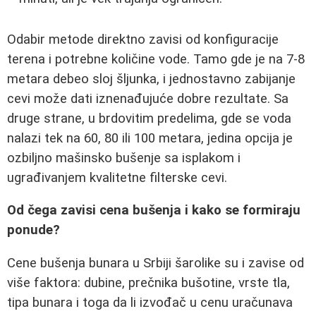
Odabir metode direktno zavisi od konfiguracije
terena i potrebne količine vode. Tamo gde je na 7-8
metara debeo sloj šljunka, i jednostavno zabijanje
cevi može dati iznenađujuće dobre rezultate. Sa
druge strane, u brdovitim predelima, gde se voda
nalazi tek na 60, 80 ili 100 metara, jedina opcija je
ozbiljno mašinsko bušenje sa isplakom i
ugrađivanjem kvalitetne filterske cevi.
Od čega zavisi cena bušenja i kako se formiraju
ponude?
Cene bušenja bunara u Srbiji šarolike su i zavise od
više faktora: dubine, prečnika bušotine, vrste tla,
tipa bunara i toga da li izvođač u cenu uračunava