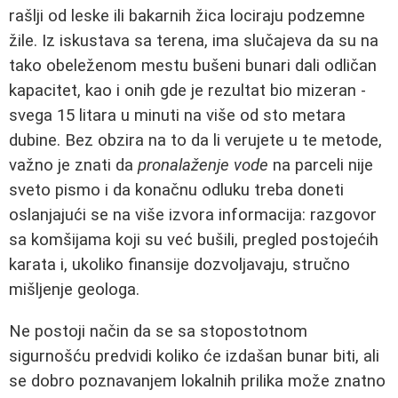
rašlji od leske ili bakarnih žica lociraju podzemne
žile. Iz iskustava sa terena, ima slučajeva da su na
tako obeleženom mestu bušeni bunari dali odličan
kapacitet, kao i onih gde je rezultat bio mizeran -
svega 15 litara u minuti na više od sto metara
dubine. Bez obzira na to da li verujete u te metode,
važno je znati da
pronalaženje vode
na parceli nije
sveto pismo i da konačnu odluku treba doneti
oslanjajući se na više izvora informacija: razgovor
sa komšijama koji su već bušili, pregled postojećih
karata i, ukoliko finansije dozvoljavaju, stručno
mišljenje geologa.
Ne postoji način da se sa stopostotnom
sigurnošću predvidi koliko će izdašan bunar biti, ali
se dobro poznavanjem lokalnih prilika može znatno