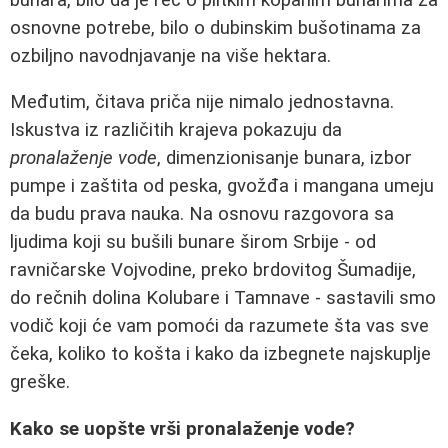
osnovne potrebe, bilo o dubinskim bušotinama za
ozbiljno navodnjavanje na više hektara.
Međutim, čitava priča nije nimalo jednostavna.
Iskustva iz različitih krajeva pokazuju da
pronalaženje vode
, dimenzionisanje bunara, izbor
pumpe i zaštita od peska, gvožđa i mangana umeju
da budu prava nauka. Na osnovu razgovora sa
ljudima koji su bušili bunare širom Srbije - od
ravničarske Vojvodine, preko brdovitog Šumadije,
do rečnih dolina Kolubare i Tamnave - sastavili smo
vodič koji će vam pomoći da razumete šta vas sve
čeka, koliko to košta i kako da izbegnete najskuplje
greške.
Kako se uopšte vrši pronalaženje vode?