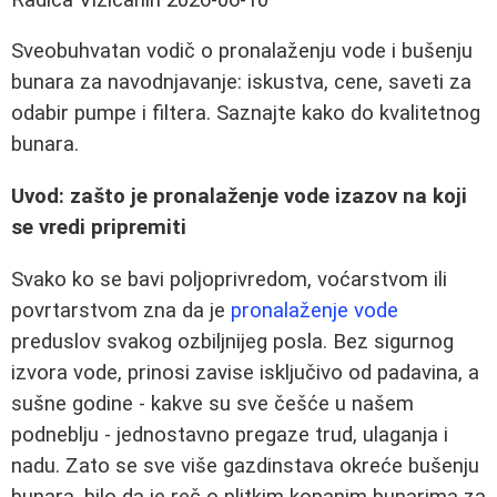
Sveobuhvatan vodič o pronalaženju vode i bušenju
bunara za navodnjavanje: iskustva, cene, saveti za
odabir pumpe i filtera. Saznajte kako do kvalitetnog
bunara.
Uvod: zašto je pronalaženje vode izazov na koji
se vredi pripremiti
Svako ko se bavi poljoprivredom, voćarstvom ili
povrtarstvom zna da je
pronalaženje vode
preduslov svakog ozbiljnijeg posla. Bez sigurnog
izvora vode, prinosi zavise isključivo od padavina, a
sušne godine - kakve su sve češće u našem
podneblju - jednostavno pregaze trud, ulaganja i
nadu. Zato se sve više gazdinstava okreće bušenju
bunara, bilo da je reč o plitkim kopanim bunarima za