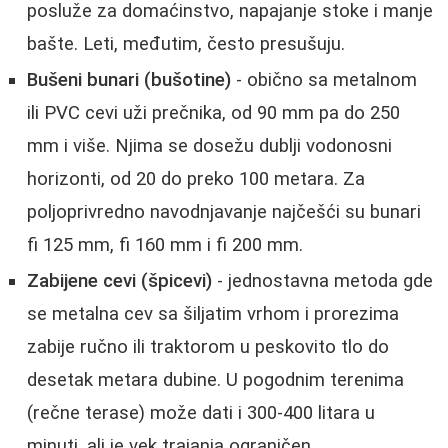
posluže za domaćinstvo, napajanje stoke i manje
bašte. Leti, međutim, često presušuju.
Bušeni bunari (bušotine)
- obično sa metalnom
ili PVC cevi uži prečnika, od 90 mm pa do 250
mm i više. Njima se dosežu dublji vodonosni
horizonti, od 20 do preko 100 metara. Za
poljoprivredno navodnjavanje najčešći su bunari
fi 125 mm, fi 160 mm i fi 200 mm.
Zabijene cevi (špicevi)
- jednostavna metoda gde
se metalna cev sa šiljatim vrhom i prorezima
zabije ručno ili traktorom u peskovito tlo do
desetak metara dubine. U pogodnim terenima
(rečne terase) može dati i 300-400 litara u
minuti, ali je vek trajanja ograničen.