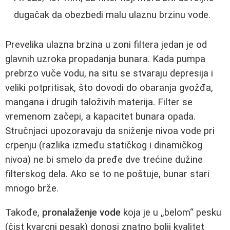
dugačak da obezbedi malu ulaznu brzinu vode.
Prevelika ulazna brzina u zoni filtera jedan je od
glavnih uzroka propadanja bunara. Kada pumpa
prebrzo vuče vodu, na situ se stvaraju depresija i
veliki potpritisak, što dovodi do obaranja gvožđa,
mangana i drugih taloživih materija. Filter se
vremenom začepi, a kapacitet bunara opada.
Stručnjaci upozoravaju da sniženje nivoa vode pri
crpenju (razlika između statičkog i dinamičkog
nivoa) ne bi smelo da pređe dve trećine dužine
filterskog dela. Ako se to ne poštuje, bunar stari
mnogo brže.
Takođe,
pronalaženje vode
koja je u „belom“ pesku
(čist kvarcni pesak) donosi znatno bolji kvalitet