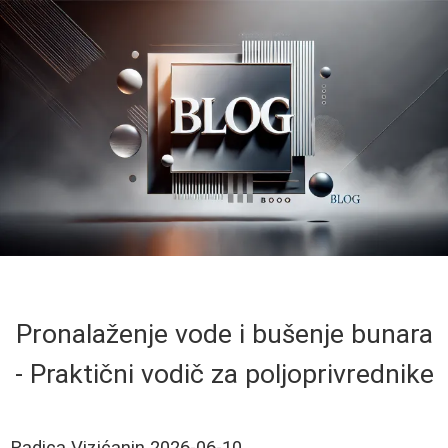
Pronalaženje vode i bušenje bunara
- Praktični vodič za poljoprivrednike
Radica Vizićanin
2026-06-10