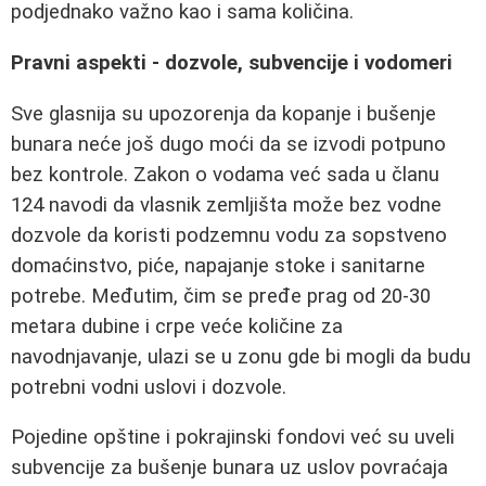
podjednako važno kao i sama količina.
Pravni aspekti - dozvole, subvencije i vodomeri
Sve glasnija su upozorenja da kopanje i bušenje
bunara neće još dugo moći da se izvodi potpuno
bez kontrole. Zakon o vodama već sada u članu
124 navodi da vlasnik zemljišta može bez vodne
dozvole da koristi podzemnu vodu za sopstveno
domaćinstvo, piće, napajanje stoke i sanitarne
potrebe. Međutim, čim se pređe prag od 20-30
metara dubine i crpe veće količine za
navodnjavanje, ulazi se u zonu gde bi mogli da budu
potrebni vodni uslovi i dozvole.
Pojedine opštine i pokrajinski fondovi već su uveli
subvencije za bušenje bunara uz uslov povraćaja