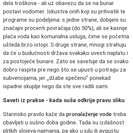
dela troškova - ali uz obavezu da se na bunar
postavi vodomer. Iskustva onih koji su prihvatili te
programe su podeljena: s jedne strane, dobijeni su
značajni procenti povraćaja (do 50%), ali se kasnije
plaća voda kao komunalna usluga, čime se početna
ušteda brzo istopi. S druge strane, mnogi strahuju
da će u budućnosti država svakako uvesti naplatu i
za postojeće bunare. Zato se savetuje da se svako
dobro raspita pre nego što se upusti u potragu za
subvencijama, jer „džabe spečeno“ ponekad
ispadne skuplje nego da ste sve radili sami.
Saveti iz prakse - kada suša odkrije pravu sliku
Starinsko pravilo kaže da
pronalaženje vode
treba
obavljati u sušno doba godine. Tada su izdašnost
plitkih slojeva najmanja, pa ako u julu ili avgustu