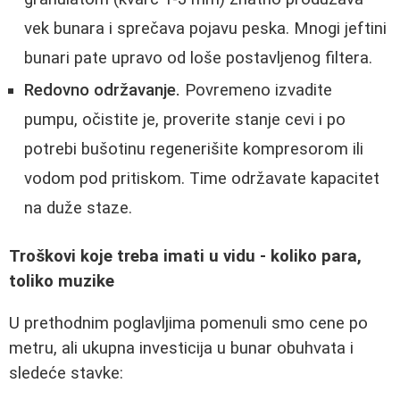
vek bunara i sprečava pojavu peska. Mnogi jeftini
bunari pate upravo od loše postavljenog filtera.
Redovno održavanje.
Povremeno izvadite
pumpu, očistite je, proverite stanje cevi i po
potrebi bušotinu regenerišite kompresorom ili
vodom pod pritiskom. Time održavate kapacitet
na duže staze.
Troškovi koje treba imati u vidu - koliko para,
toliko muzike
U prethodnim poglavljima pomenuli smo cene po
metru, ali ukupna investicija u bunar obuhvata i
sledeće stavke: