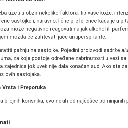
eba uzeti u obzir nekoliko faktora: tip vaše kože, intenz
ene sastojke i, naravno, lične preference kada je u pita
 koza može negativno reagovati na jak alkohol ili parfe
njem možda će zahtevati jače antiperspirante.
ratiti pažnju na sastojke. Pojedini proizvodi sadrže
al
inijuma, za koje postoje određene zabrinutosti u vezi s
na zajednica još uvek nije dala konačan sud. Ako ste za
bez ovih sastojaka.
 Vrsta i Preporuka
 brojnih korisnika, evo nekih od najčešće pominjanih p
rmati