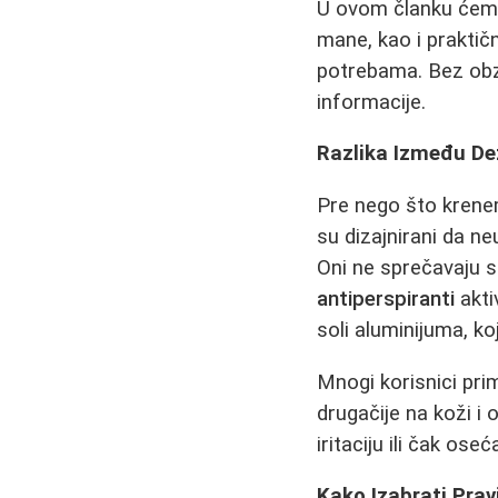
U ovom članku ćemo 
mane, kao i praktič
potrebama. Bez obzir
informacije.
Razlika Između De
Pre nego što krene
su dizajnirani da ne
Oni ne sprečavaju s
antiperspiranti
akti
soli aluminijuma, ko
Mnogi korisnici pri
drugačije na koži i 
iritaciju ili čak ose
Kako Izabrati Prav