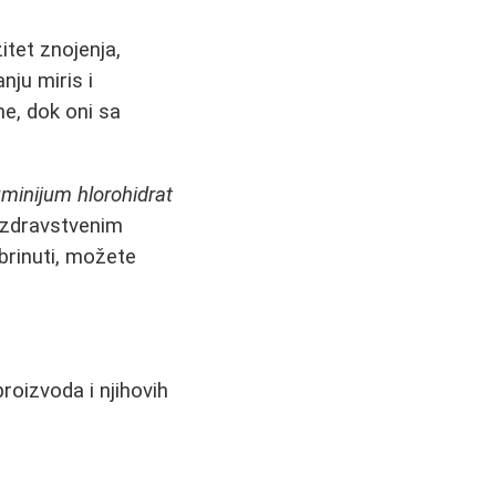
itet znojenja,
nju miris i
me, dok oni sa
uminijum hlorohidrat
a zdravstvenim
brinuti, možete
roizvoda i njihovih