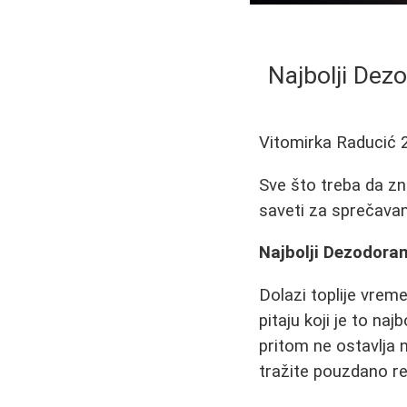
Najbolji Dezo
Vitomirka Raducić
Sve što treba da zn
saveti za sprečavan
Najbolji Dezodoran
Dolazi toplije vrem
pitaju koji je to naj
pritom ne ostavlja 
tražite pouzdano re