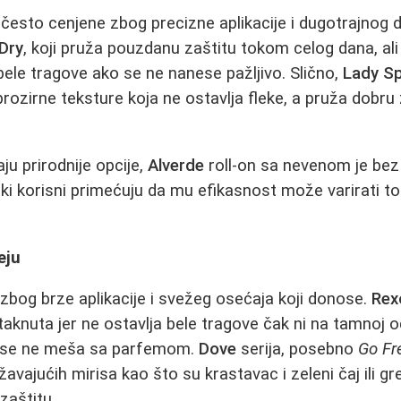
u često cenjene zbog precizne aplikacije i dugotrajnog 
Dry
, koji pruža pouzdanu zaštitu tokom celog dana, ali
bele tragove ako se ne nanese pažljivo. Slično,
Lady Sp
prozirne teksture koja ne ostavlja fleke, a pruža dobru
aju prirodnije opcije,
Alverde
roll-on sa nevenom je bez 
ki korisni primećuju da mu efikasnost može varirati to
eju
 zbog brze aplikacije i svežeg osećaja koji donose.
Rex
taknuta jer ne ostavlja bele tragove čak ni na tamnoj o
ji se ne meša sa parfemom.
Dove
serija, posebno
Go Fr
žavajućih mirisa kao što su krastavac i zeleni čaj ili gr
zaštitu.