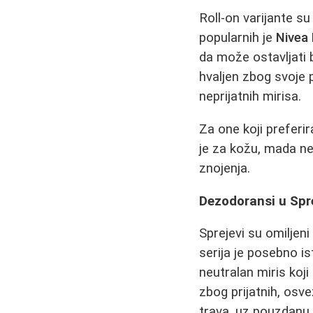
Roll-on varijante s
popularnih je
Nivea 
da može ostavljati 
hvaljen zbog svoje 
neprijatnih mirisa.
Za one koji preferir
je za kožu, mada ne
znojenja.
Dezodoransi u Spr
Sprejevi su omiljeni
serija je posebno is
neutralan miris ko
zbog prijatnih, osve
trava, uz pouzdanu 