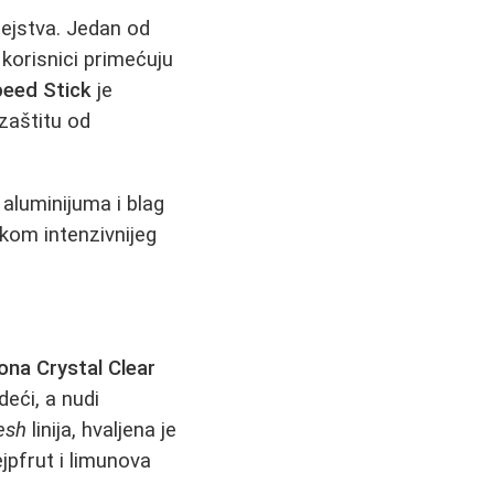
dejstva. Jedan od
 korisnici primećuju
eed Stick
je
 zaštitu od
aluminijuma i blag
kom intenzivnijeg
ona Crystal Clear
deći, a nudi
esh
linija, hvaljena je
ejpfrut i limunova