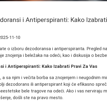
doransi i Antiperspiranti: Kako Izabrat
2025-11-10
ate o izboru dezodoransa i antiperspiranta. Pregled naj
je znojenja i beležaka na odeći, kao i diskusija o bez
si i Antiperspiranti: Kako Izabrati Pravi Za Vas
e, a sa njim i večita borba sa znojenjem i neugodnim m
bolji dezodorans ili antiperspirant koji će efikasno spreč
neestetske bele tragove na odeći. Ako i vas nerviraju m
šenje, došli ste na pravo mesto.