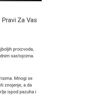
i Pravi Za Vas
boljih proizvoda,
bednim sastojcima.
irisima. Mnogi se
iti znojenje, a da
rlje ispod pazuha i