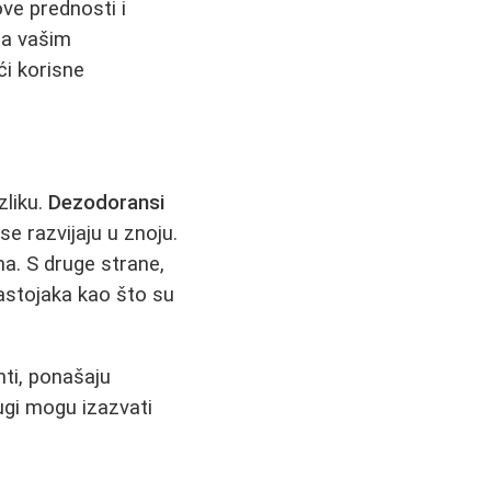
ve prednosti i
ra vašim
ći korisne
zliku.
Dezodoransi
se razvijaju u znoju.
a. S druge strane,
sastojaka kao što su
nti, ponašaju
rugi mogu izazvati