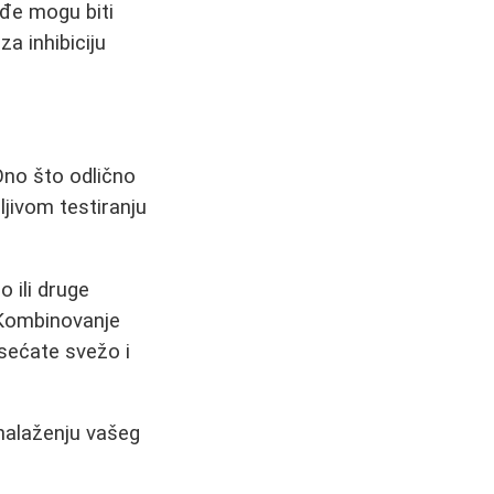
kođe mogu biti
 za inhibiciju
 Ono što odlično
ljivom testiranju
o ili druge
 Kombinovanje
sećate svežo i
onalaženju vašeg