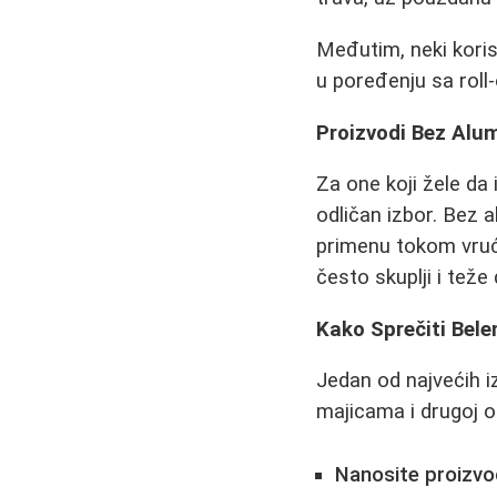
Međutim, neki koris
u poređenju sa roll-
Proizvodi Bez Alu
Za one koji žele da
odličan izbor. Bez a
primenu tokom vruć
često skuplji i teže
Kako Sprečiti Bel
Jedan od najvećih i
majicama i drugoj od
Nanosite proizv