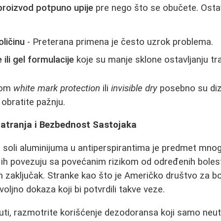
proizvod potpuno upije
pre nego što se obučete. Ostav
oličinu
- Preterana primena je često uzrok problema.
 ili gel formulacije
koje su manje sklone ostavljanju tr
kom
white mark protection
ili
invisible dry
posebno su diza
 obratite pažnju.
tranja i Bezbednost Sastojaka
 soli aluminijuma u antiperspirantima je predmet mnog
e ih povezuju sa povećanim rizikom od određenih bolest
 zaključak. Stranke kao što je Američko društvo za bo
ljno dokaza koji bi potvrdili takve veze.
nuti, razmotrite korišćenje dezodoransa koji samo neutr