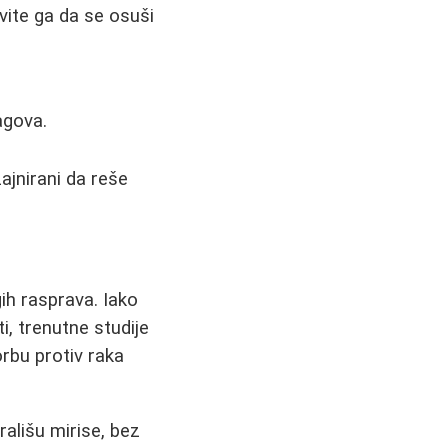
ite ga da se osuši
agova.
jnirani da reše
ih rasprava. Iako
i, trenutne studije
rbu protiv raka
ališu mirise, bez