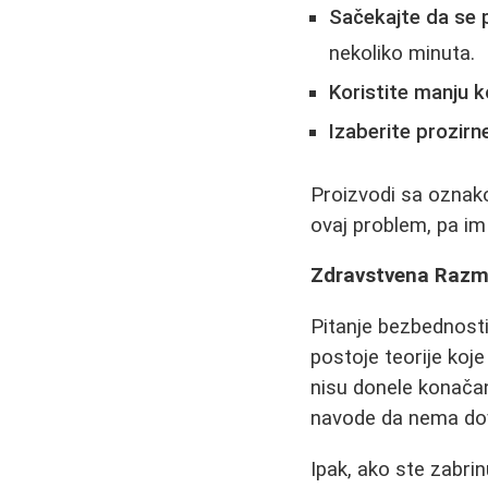
Sačekajte da se 
nekoliko minuta.
Koristite manju k
Izaberite prozirne
Proizvodi sa ozna
ovaj problem, pa im
Zdravstvena Razma
Pitanje bezbednosti
postoje teorije koj
nisu donele konačan
navode da nema dovo
Ipak, ako ste zabri