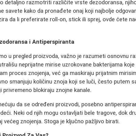
detaljno razmotriti različite vrste dezodoransa, njiho
ne savete kako da pronađete onaj koji najbolje odgova
a da li preferirate roll-on, stick ili sprej, ovde ćete na
zodoransa i Antiperspiranta
mo u pregled proizvoda, važno je razumeti osnovnu ra
utrališu neprijatne mirise uzrokovane bakterijama koje 
am proces znojenja, već ga maskiraju prijatnim mirisim
vno smanjuju količinu znoja koji se luči, često putem 
ji privremeno blokiraju znojne kanale.
mećuju da se određeni proizvodi, posebno antiperspira
odeći. Neki od njih mogu ostavljati bele tragove, dok d
ćaj većeg znojenja. Stoga je ključno pažljivo birati.
i Proizvod Za Vas?