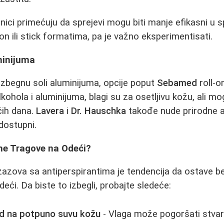
nici primećuju da sprejevi mogu biti manje efikasni u 
on ili stick formatima, pa je važno eksperimentisati.
minijuma
 izbegnu soli aluminijuma, opcije poput
Sebamed
roll-o
lkohola i aluminijuma, blagi su za osetljivu kožu, ali 
ih dana.
Lavera
i
Dr. Hauschka
takođe nude prirodne a
 dostupni.
ene Tragove na Odeći?
zazova sa antiperspirantima je tendencija da ostave be
eći. Da biste to izbegli, probajte sledeće:
od na potpuno suvu kožu
- Vlaga može pogoršati stvar