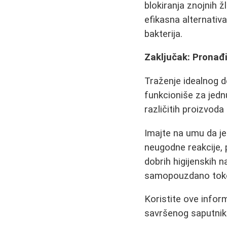
blokiranja znojnih ž
efikasna alternativa
bakterija.
Zaključak: Pronađ
Traženje idealnog d
funkcioniše za jedn
različitih proizvoda 
Imajte na umu da je 
neugodne reakcije,
dobrih higijenskih
samopouzdano toko
Koristite ove infor
savršenog saputnika 