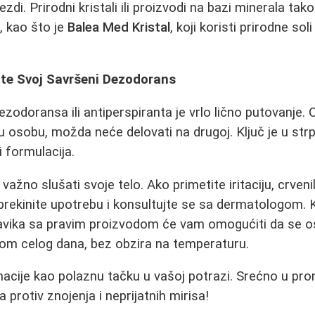
lezdi. Prirodni kristali ili proizvodi na bazi minerala ta
, kao što je
Balea Med Kristal
, koji koristi prirodne soli
ite Svoj Savršeni Dezodorans
ezodoransa ili antiperspiranta je vrlo lično putovanje.
u osobu, možda neće delovati na drugoj. Ključ je u strp
i formulacija.
važno slušati svoje telo. Ako primetite iritaciju, crvenil
 prekinite upotrebu i konsultujte se sa dermatologom.
 navika sa pravim proizvodom će vam omogućiti da se o
m celog dana, bez obzira na temperaturu.
macije kao polaznu tačku u vašoj potrazi. Srećno u pr
protiv znojenja i neprijatnih mirisa!