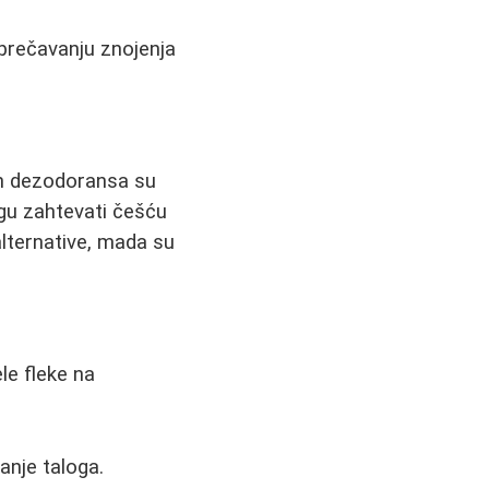
sprečavanju znojenja
n dezodoransa su
mogu zahtevati češću
lternative, mada su
le fleke na
anje taloga.