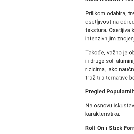
Prilikom odabira, tr
osetljivost na određ
tekstura. Osetljiva
intenzivnijim znoje
Takođe, važno je ob
ili druge soli alum
rizicima, iako nauč
tražiti alternative 
Pregled Popularnih
Na osnovu iskustava
karakteristika:
Roll-On i Stick Fo