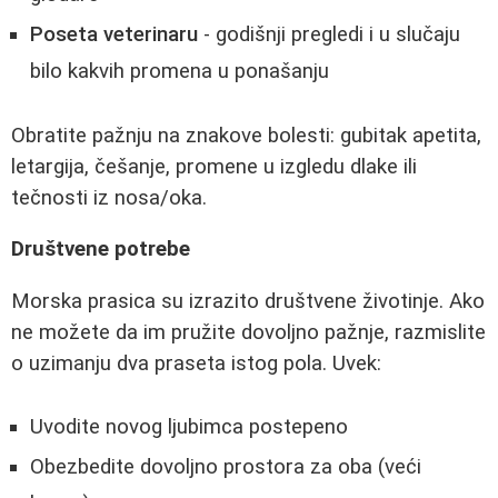
Poseta veterinaru
- godišnji pregledi i u slučaju
bilo kakvih promena u ponašanju
Obratite pažnju na znakove bolesti: gubitak apetita,
letargija, češanje, promene u izgledu dlake ili
tečnosti iz nosa/oka.
Društvene potrebe
Morska prasica su izrazito društvene životinje. Ako
ne možete da im pružite dovoljno pažnje, razmislite
o uzimanju dva praseta istog pola. Uvek:
Uvodite novog ljubimca postepeno
Obezbedite dovoljno prostora za oba (veći