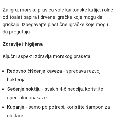
Za igru, morska prasica vole kartonske kutije, rolne
od toalet papira i drvene igračke koje mogu da
grickaju. Izbegavajte plastične igračke koje mogu
da progutaju.
Zdravlje i higijena
Ključni aspekti zdravlja morskog praseta:
Redovno čišćenje kaveza
- sprečava razvoj
bakterija
Sečenje noktiju
- svakih 4-6 nedelja, koristite
specijalne makaze
Kupanje
- samo po potrebi, koristite šampon za
glodare