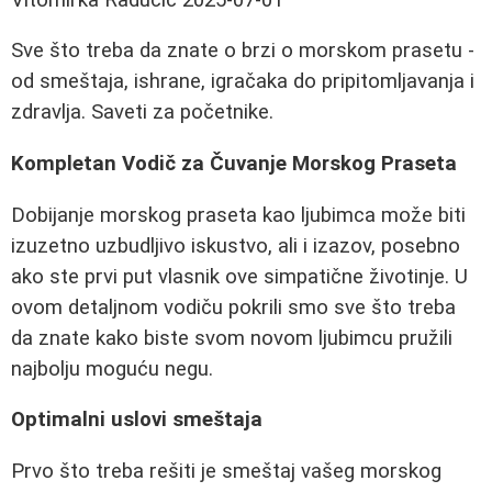
Sve što treba da znate o brzi o morskom prasetu -
od smeštaja, ishrane, igračaka do pripitomljavanja i
zdravlja. Saveti za početnike.
Kompletan Vodič za Čuvanje Morskog Praseta
Dobijanje morskog praseta kao ljubimca može biti
izuzetno uzbudljivo iskustvo, ali i izazov, posebno
ako ste prvi put vlasnik ove simpatične životinje. U
ovom detaljnom vodiču pokrili smo sve što treba
da znate kako biste svom novom ljubimcu pružili
najbolju moguću negu.
Optimalni uslovi smeštaja
Prvo što treba rešiti je smeštaj vašeg morskog