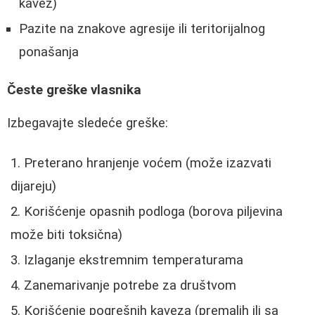
kavez)
Pazite na znakove agresije ili teritorijalnog
ponašanja
Česte greške vlasnika
Izbegavajte sledeće greške:
Preterano hranjenje voćem (može izazvati
dijareju)
Korišćenje opasnih podloga (borova piljevina
može biti toksična)
Izlaganje ekstremnim temperaturama
Zanemarivanje potrebe za društvom
Korišćenje pogrešnih kaveza (premalih ili sa