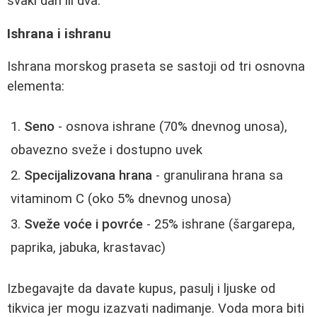
svaki dan ili dva.
Ishrana i ishranu
Ishrana morskog praseta se sastoji od tri osnovna
elementa:
Seno
- osnova ishrane (70% dnevnog unosa),
obavezno sveže i dostupno uvek
Specijalizovana hrana
- granulirana hrana sa
vitaminom C (oko 5% dnevnog unosa)
Sveže voće i povrće
- 25% ishrane (šargarepa,
paprika, jabuka, krastavac)
Izbegavajte da davate kupus, pasulj i ljuske od
tikvica jer mogu izazvati nadimanje. Voda mora biti