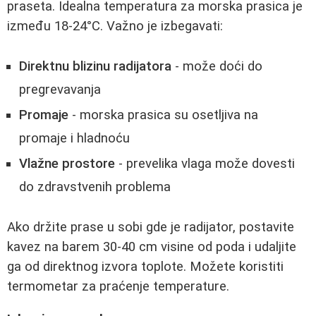
praseta. Idealna temperatura za morska prasica je
između 18-24°C. Važno je izbegavati:
Direktnu blizinu radijatora
- može doći do
pregrevavanja
Promaje
- morska prasica su osetljiva na
promaje i hladnoću
Vlažne prostore
- prevelika vlaga može dovesti
do zdravstvenih problema
Ako držite prase u sobi gde je radijator, postavite
kavez na barem 30-40 cm visine od poda i udaljite
ga od direktnog izvora toplote. Možete koristiti
termometar za praćenje temperature.