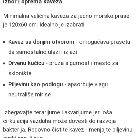
Izbor i oprema kaveza
Minimalna veličina kaveza za jedno morsko prase
je 120x60 cm. Idealno je izabrati:
Kavez sa donjim otvorom
- omogućava prasetu
da samostalno ulazi i izlazi
Drvenu kućicu
- pruža sigurnost i mesto za
sklonište
Piljevinu kao podlogu
- apsorbuje vlagu i
neutrališe mirise
Izbegavajte terarijume i akvarijume jer loša
cirkulacija vazduha može dovesti do razvoja
bakterija. Redovno čistite kavez - menjajte piljevinu