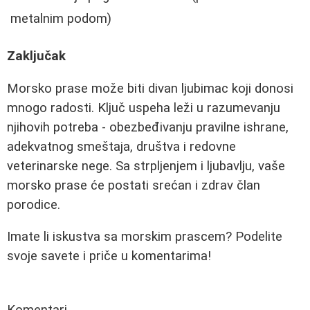
metalnim podom)
Zaključak
Morsko prase može biti divan ljubimac koji donosi
mnogo radosti. Ključ uspeha leži u razumevanju
njihovih potreba - obezbeđivanju pravilne ishrane,
adekvatnog smeštaja, društva i redovne
veterinarske nege. Sa strpljenjem i ljubavlju, vaše
morsko prase će postati srećan i zdrav član
porodice.
Imate li iskustva sa morskim prascem? Podelite
svoje savete i priče u komentarima!