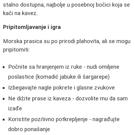
stalno dostupna, najbolje u posebnoj bočici koja se
kači na kavez.
Pripitomljavanje i igra
Morska prasica su po prirodi plahovita, ali se mogu
pripitomiti:
Počnite sa hranjenjem iz ruke - nudi omiljene
poslastice (komadić jabuke ili šargarepe)
Izbegavajte nagle pokrete i glasne zvukove
Ne dižite prase iz kaveza - dozvolite mu da sam
izađe
Koristite pozitivno potkrepljenje - nagrađujte
dobro ponašanje