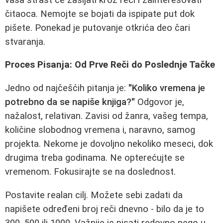
čitaoca. Nemojte se bojati da ispipate put dok
pišete. Ponekad je putovanje otkrića deo čari
stvaranja.
Proces Pisanja: Od Prve Reči do Poslednje Tačke
Jedno od najčešćih pitanja je:
"Koliko vremena je
potrebno da se napiše knjiga?"
Odgovor je,
nažalost, relativan. Zavisi od žanra, vašeg tempa,
količine slobodnog vremena i, naravno, samog
projekta. Nekome je dovoljno nekoliko meseci, dok
drugima treba godinama. Ne opterećujte se
vremenom. Fokusirajte se na doslednost.
Postavite realan cilj. Možete sebi zadati da
napišete određeni broj reči dnevno - bilo da je to
300, 500 ili 1000. Važnije je pisati redovno nego u