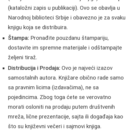
(kataložni zapis u publikaciji). Ovo se obavlja u
Narodnoj biblioteci Srbije i obavezno je za svaku
knjigu koja se distribuira.
Štampa:
Pronađite pouzdanu štampariju,
dostavite im spremne materijale i odštampajte
željeni tiraž.
Distribucija i Prodaja:
Ovo je najveći izazov
samostalnih autora. Knjižare obično rade samo
sa pravnim licima (izdavačima), ne sa
pojedincima. Zbog toga ćete se verovatno
morati osloniti na prodaju putem društvenih
mreža, lične prezentacije, sajta ili događaja kao
što su književni večeri i sajmovi knjiga.