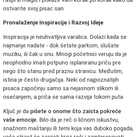
ostvarite svoj pisac san.
Pronalaženje Inspiracije i Razvoj Ideje
Inspiracija je neuhvatljiva varalica. Dolazi kada se
najmanje nadate - dok šetate parkom, slušate
muziku, ili čak u snu. Mnogi početnici veruju da je
neophodno imati potpuno isplaniranu priču pre
nego što stanu pred praznu stranicu. Međutim,
istina je često drugačija. Neki od najpoznatijih
pisaca započinju samo sa nejasnom slikom ili
osećanjem, a priča se sama razvija tokom puta.
Ključ je da
pišete o onome što zaista pokreće
vaše emocije
. Bilo da je reč o ličnom iskustvu,
snažnom maštanju ili temi koja vas duboko pogada,
vaša strast će zasijati kroz reči i zainteresovati