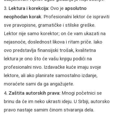
Lektura i korekcija:
Ovo je
apsolutno
neophodan korak
. Profesionalni lektor će ispraviti
sve pravopisne, gramatičke i stilske greške.
Lektor nije samo korektor; on će vam ukazati na
nejasnoće, doslednost likova i ritam priče. Iako
ovo predstavlja finansijski trošak, kvalitetna
lektura je ono što će vašu knjigu podići na
profesionalni nivo. Izdavačke kuće imaju svoje
lektore, ali ako planirate samostalno izdanje,
moraćete sami da ga angažujete.
Zaštita autorskih prava:
Mnogi početnici se
brinu da će im neko ukrasti ideju. U Srbiji, autorsko
pravo nastaje samim činom stvaranja dela.