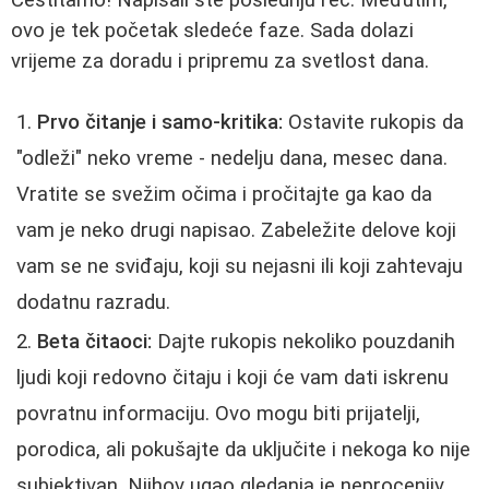
ovo je tek početak sledeće faze. Sada dolazi
vrijeme za doradu i pripremu za svetlost dana.
Prvo čitanje i samo-kritika:
Ostavite rukopis da
"odleži" neko vreme - nedelju dana, mesec dana.
Vratite se svežim očima i pročitajte ga kao da
vam je neko drugi napisao. Zabeležite delove koji
vam se ne sviđaju, koji su nejasni ili koji zahtevaju
dodatnu razradu.
Beta čitaoci:
Dajte rukopis nekoliko pouzdanih
ljudi koji redovno čitaju i koji će vam dati iskrenu
povratnu informaciju. Ovo mogu biti prijatelji,
porodica, ali pokušajte da uključite i nekoga ko nije
subjektivan. Njihov ugao gledanja je neprocenjiv.