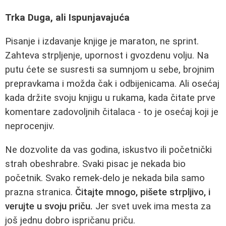
Trka Duga, ali Ispunjavajuća
Pisanje i izdavanje knjige je maraton, ne sprint.
Zahteva strpljenje, upornost i gvozdenu volju. Na
putu ćete se susresti sa sumnjom u sebe, brojnim
prepravkama i možda čak i odbijenicama. Ali osećaj
kada držite svoju knjigu u rukama, kada čitate prve
komentare zadovoljnih čitalaca - to je osećaj koji je
neprocenjiv.
Ne dozvolite da vas godina, iskustvo ili početnički
strah obeshrabre. Svaki pisac je nekada bio
početnik. Svako remek-delo je nekada bila samo
prazna stranica.
Čitajte mnogo, pišete strpljivo, i
verujte u svoju priču.
Jer svet uvek ima mesta za
još jednu dobro ispričanu priču.