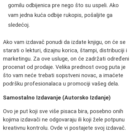
gomilu odbijenica pre nego što su uspeli. Ako
vam jedna kuća odbije rukopis, pošaljite ga
sledećoj.
Ako vam izdavač ponudi da izdate knjigu, on će se
starati o lekturi, dizajnu korica, štampi, distribuciji i
marketingu. Za ove usluge, on će zadržati određeni
procenat od prodaje. Velika prednost ovog puta je
što vam neće trebati sopstveni novac, a imaćete
podršku profesionalaca u promociji vašeg dela.
Samostalno Izdavanje (Autorsko Izdanje)
Ovo je put koji sve više pisaca bira, posebno onih
kojima izdavači ne odgovaraju ili koji žele potpunu
kreativnu kontrolu. Ovde vi postajete svoj izdavač.