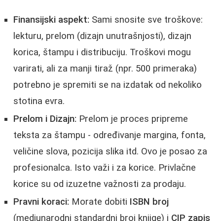
Finansijski aspekt:
Sami snosite sve troškove:
lekturu, prelom (dizajn unutrašnjosti), dizajn
korica, štampu i distribuciju. Troškovi mogu
varirati, ali za manji tiraž (npr. 500 primeraka)
potrebno je spremiti se na izdatak od nekoliko
stotina evra.
Prelom i Dizajn:
Prelom je proces pripreme
teksta za štampu - određivanje margina, fonta,
veličine slova, pozicija slika itd. Ovo je posao za
profesionalca. Isto važi i za korice. Privlačne
korice su od izuzetne važnosti za prodaju.
Pravni koraci:
Morate dobiti
ISBN broj
(medjunarodni standardni broj knjige) i
CIP zapis