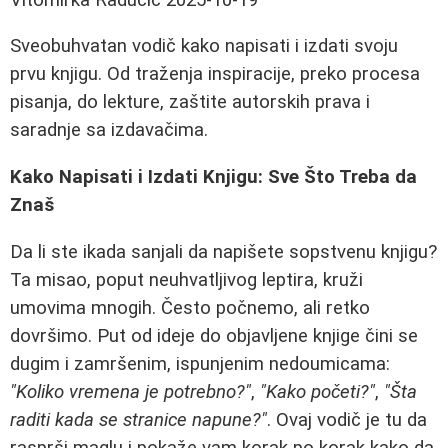
Sveobuhvatan vodič kako napisati i izdati svoju
prvu knjigu. Od traženja inspiracije, preko procesa
pisanja, do lekture, zaštite autorskih prava i
saradnje sa izdavačima.
Kako Napisati i Izdati Knjigu: Sve Što Treba da
Znaš
Da li ste ikada sanjali da napišete sopstvenu knjigu?
Ta misao, poput neuhvatljivog leptira, kruži
umovima mnogih. Često počnemo, ali retko
dovršimo. Put od ideje do objavljene knjige čini se
dugim i zamršenim, ispunjenim nedoumicama:
"Koliko vremena je potrebno?"
,
"Kako početi?"
,
"Šta
raditi kada se stranice napune?"
. Ovaj vodič je tu da
rasprši maglu i pokaže vam korak po korak kako da