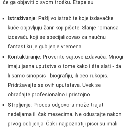
će ga objaviti o svom trošku. Etape su:
Istraživanje:
Pažljivo istražite koje izdavačke
kuće objavljuju žanr koji pišete. Slanje romansa
izdavaču koji se specijalizovao za naučnu
fantastiku je gubljenje vremena.
Kontaktiranje:
Proverite sajtove izdavača. Mnogi
imaju jasna uputstva o tome kako i šta slati - da
li samo sinopsis i biografiju, ili ceo rukopis.
Pridržavajte se ovih uputstava. Uvek se
obraćajte profesionalno i pristojno.
Strpljenje:
Proces odgovora može trajati
nedeljama ili čak mesecima. Ne odustajte nakon
prvog odbijenja. Čak i najpoznatiji pisci su imali