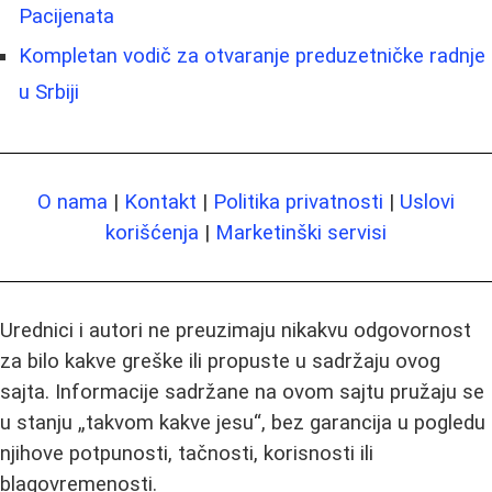
Pacijenata
Kompletan vodič za otvaranje preduzetničke radnje
u Srbiji
O nama
|
Kontakt
|
Politika privatnosti
|
Uslovi
korišćenja
|
Marketinški servisi
Urednici i autori ne preuzimaju nikakvu odgovornost
za bilo kakve greške ili propuste u sadržaju ovog
sajta. Informacije sadržane na ovom sajtu pružaju se
u stanju „takvom kakve jesu“, bez garancija u pogledu
njihove potpunosti, tačnosti, korisnosti ili
blagovremenosti.