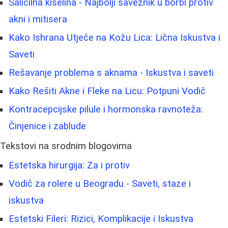
Salicilna kiselina - Najbolji saveznik u borbi protiv
akni i mitisera
Kako Ishrana Utječe na Kožu Lica: Lična Iskustva i
Saveti
Rešavanje problema s aknama - Iskustva i saveti
Kako Rešiti Akne i Fleke na Licu: Potpuni Vodič
Kontracepcijske pilule i hormonska ravnoteža:
Činjenice i zablude
Tekstovi na srodnim blogovima
Estetska hirurgija: Za i protiv
Vodič za rolere u Beogradu - Saveti, staze i
iskustva
Estetski Fileri: Rizici, Komplikacije i Iskustva