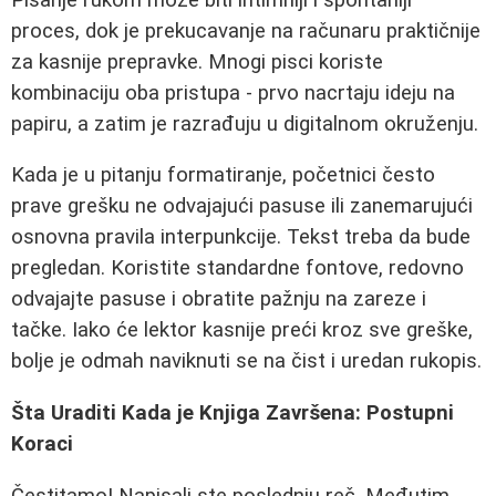
proces, dok je prekucavanje na računaru praktičnije
za kasnije prepravke. Mnogi pisci koriste
kombinaciju oba pristupa - prvo nacrtaju ideju na
papiru, a zatim je razrađuju u digitalnom okruženju.
Kada je u pitanju formatiranje, početnici često
prave grešku ne odvajajući pasuse ili zanemarujući
osnovna pravila interpunkcije. Tekst treba da bude
pregledan. Koristite standardne fontove, redovno
odvajajte pasuse i obratite pažnju na zareze i
tačke. Iako će lektor kasnije preći kroz sve greške,
bolje je odmah naviknuti se na čist i uredan rukopis.
Šta Uraditi Kada je Knjiga Završena: Postupni
Koraci
Čestitamo! Napisali ste poslednju reč. Međutim,