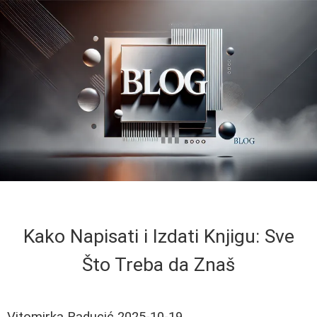
Kako Napisati i Izdati Knjigu: Sve
Što Treba da Znaš
Vitomirka Raducić
2025-10-19