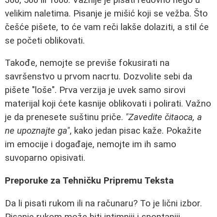
velikim naletima. Pisanje je mišić koji se vežba. Što
češće pišete, to će vam reči lakše dolaziti, a stil će
se početi oblikovati.
Takođe, nemojte se previše fokusirati na
savršenstvo u prvom nacrtu. Dozvolite sebi da
pišete "loše". Prva verzija je uvek samo sirovi
materijal koji ćete kasnije oblikovati i polirati. Važno
je da prenesete suštinu priče.
"Zavedite čitaoca, a
ne upoznajte ga"
, kako jedan pisac kaže. Pokažite
im emocije i događaje, nemojte im ih samo
suvoparno opisivati.
Preporuke za Tehničku Pripremu Teksta
Da li pisati rukom ili na računaru? To je lični izbor.
Pisanje rukom može biti intimniji i spontaniji