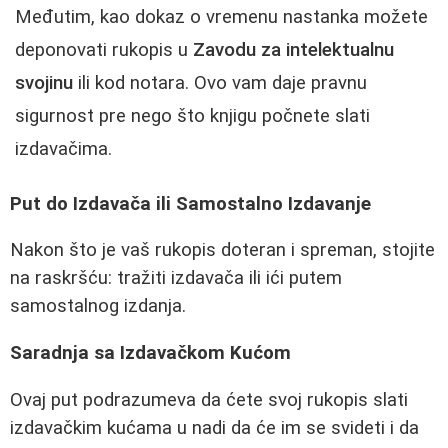
Međutim, kao dokaz o vremenu nastanka možete
deponovati rukopis u
Zavodu za intelektualnu
svojinu
ili kod notara. Ovo vam daje pravnu
sigurnost pre nego što knjigu počnete slati
izdavačima.
Put do Izdavača ili Samostalno Izdavanje
Nakon što je vaš rukopis doteran i spreman, stojite
na raskršću: tražiti izdavača ili ići putem
samostalnog izdanja.
Saradnja sa Izdavačkom Kućom
Ovaj put podrazumeva da ćete svoj rukopis slati
izdavačkim kućama u nadi da će im se svideti i da