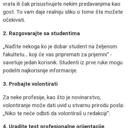
vrata ili čak prisustvujete nekim predavanjima kao
gost. To vam daje realniju sliku o tome šta možete
očekivati.
2. Razgovarajte sa studentima
Nađite nekoga ko je dobar student na željenom
fakultetu... koji će vas pripremati za prijemni
-
savetuje jedan korisnik. Studenti iz prve ruke mogu
podeliti najkorisnije informacije.
3. Probajte volontirati
Za neke profesije, kao što je novinarstvo,
volontiranje može dati uvid u stvarnu prirodu posla:
Niko te neće odbiti da volontiraš u redakciji
.
4. Uradite test profesionalne orijentacije