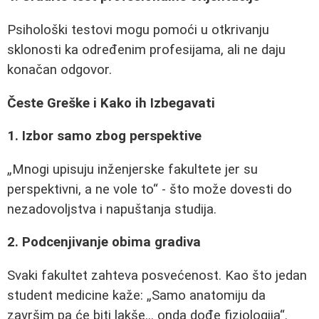
Psihološki testovi mogu pomoći u otkrivanju
sklonosti ka određenim profesijama, ali ne daju
konačan odgovor.
Česte Greške i Kako ih Izbegavati
1. Izbor samo zbog perspektive
Mnogi upisuju inženjerske fakultete jer su
perspektivni, a ne vole to
- što može dovesti do
nezadovoljstva i napuštanja studija.
2. Podcenjivanje obima gradiva
Svaki fakultet zahteva posvećenost. Kao što jedan
student medicine kaže:
Samo anatomiju da
završim pa će biti lakše... onda dođe fiziologija
.