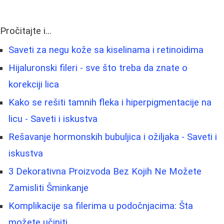
Pročitajte i...
Saveti za negu kože sa kiselinama i retinoidima
Hijaluronski fileri - sve što treba da znate o
korekciji lica
Kako se rešiti tamnih fleka i hiperpigmentacije na
licu - Saveti i iskustva
Rešavanje hormonskih bubuljica i ožiljaka - Saveti i
iskustva
3 Dekorativna Proizvoda Bez Kojih Ne Možete
Zamisliti Šminkanje
Komplikacije sa filerima u podočnjacima: Šta
možete učiniti