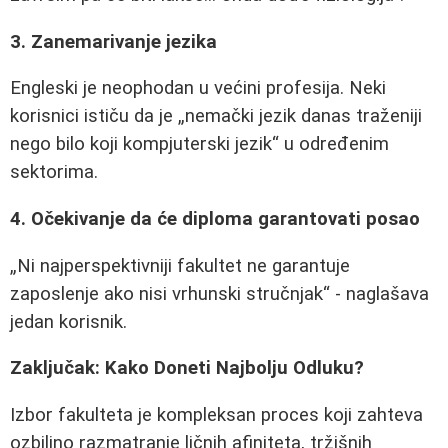
3. Zanemarivanje jezika
Engleski je neophodan u većini profesija. Neki
korisnici ističu da je
nemački jezik danas traženiji
nego bilo koji kompjuterski jezik
u određenim
sektorima.
4. Očekivanje da će diploma garantovati posao
Ni najperspektivniji fakultet ne garantuje
zaposlenje ako nisi vrhunski stručnjak
- naglašava
jedan korisnik.
Zaključak: Kako Doneti Najbolju Odluku?
Izbor fakulteta je kompleksan proces koji zahteva
ozbiljno razmatranje ličnih afiniteta, tržišnih