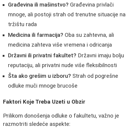
Građevina ili mašinstvo?
Građevina privlači
mnoge, ali postoji strah od trenutne situacije na
tržištu rada
Medicina ili farmacija?
Oba su zahtevna, ali
medicina zahteva više vremena i odricanja
Državni ili privatni fakultet?
Državni imaju bolju
reputaciju, ali privatni nude više fleksibilnosti
Šta ako grešim u izboru?
Strah od pogrešne
odluke muči mnoge brucoše
Faktori Koje Treba Uzeti u Obzir
Prilikom donošenja odluke o fakultetu, važno je
razmotriti sledeće aspekte: