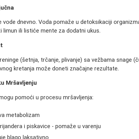
ljučna
tre vode dnevno. Voda pomaže u detoksikaciji organizm
 limun ili listiće mente za dodatni ukus.
st
eninge (šetnja, trčanje, plivanje) sa vežbama snage (ču
vnog kretanja može doneti značajne rezultate.
ku Mršavljenju
i mogu pomoći u procesu mršavljenja:
ava metabolizam
rijandera i piskavice - pomaže u varenju
luje blago laksativno