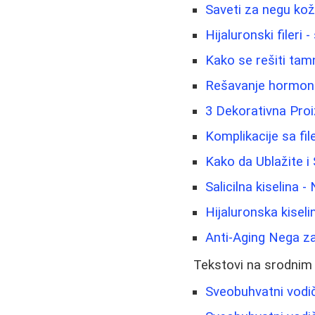
Saveti za negu kož
Hijaluronski fileri 
Kako se rešiti tamn
Rešavanje hormonski
3 Dekorativna Pro
Komplikacije sa fi
Kako da Ublažite i
Salicilna kiselina -
Hijaluronska kisel
Anti-Aging Nega za
Tekstovi na srodnim
Sveobuhvatni vodi