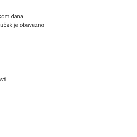
okom dana.
ručak je obavezno
sti