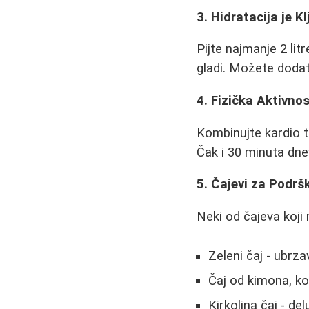
3. Hidratacija je K
Pijte najmanje 2 li
gladi. Možete dodati
4. Fizička Aktivno
Kombinujte kardio tr
Čak i 30 minuta dne
5. Čajevi za Podrš
Neki od čajeva koj
Zeleni čaj - ubrz
Čaj od kimona, ko
Kirkolina čaj - de