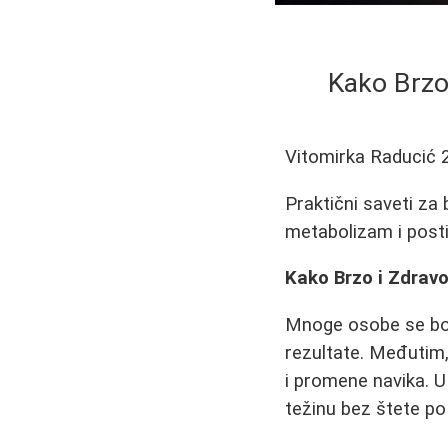
Kako Brzo 
Vitomirka Raducić
Praktični saveti za 
metabolizam i posti
Kako Brzo i Zdravo
Mnoge osobe se bor
rezultate. Međutim, 
i promene navika. U
težinu bez štete po 