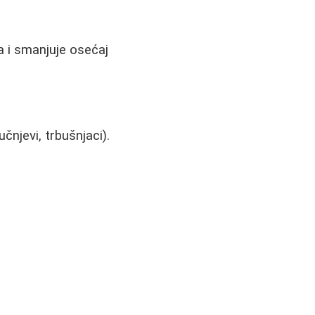
a i smanjuje osećaj
čnjevi, trbušnjaci).