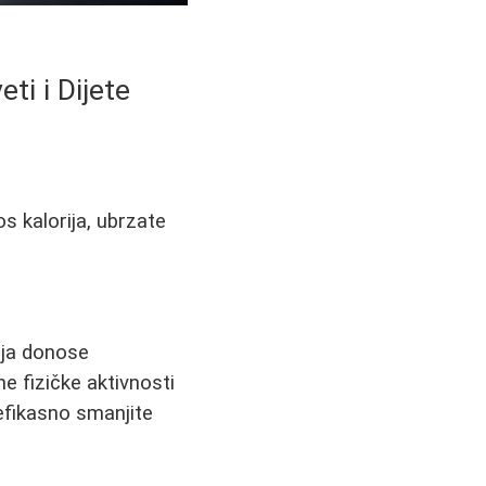
ti i Dijete
os kalorija, ubrzate
oja donose
ne fizičke aktivnosti
efikasno smanjite