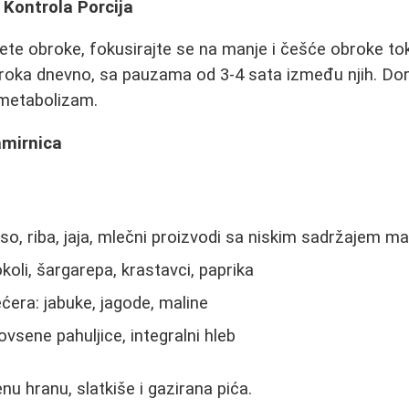
i Kontrola Porcija
te obroke, fokusirajte se na manje i češće obroke t
broka dnevno, sa pauzama od 3-4 sata između njih. Do
 metabolizam.
amirnica
so, riba, jaja, mlečni proizvodi sa niskim sadržajem ma
koli, šargarepa, krastavci, paprika
era: jabuke, jagode, maline
 ovsene pahuljice, integralni hleb
u hranu, slatkiše i gazirana pića.