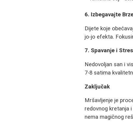
6. Izbegavajte Brze
Dijete koje obećava
jo-jo efekta. Foku
7. Spavanje i Stre
Nedovoljan san i vi
7-8 satima kvalitet
Zaključak
Mršavljenje je proc
redovnog kretanja i 
nema magičnog rešenj