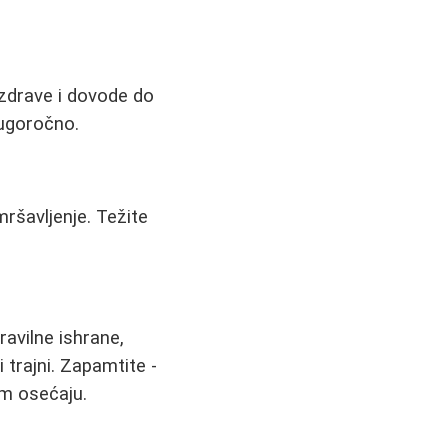
ezdrave i dovode do
dugoročno.
ršavljenje. Težite
ravilne ishrane,
i trajni. Zapamtite -
em osećaju.