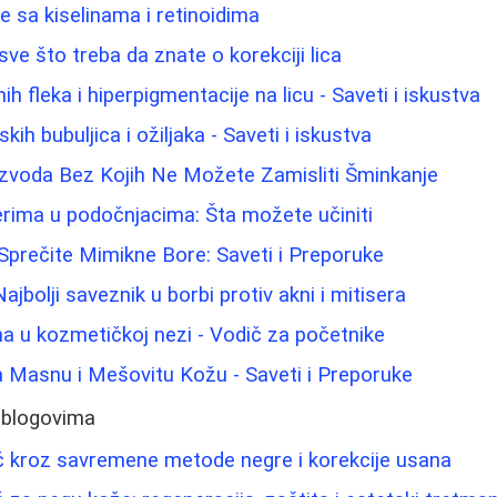
e sa kiselinama i retinoidima
- sve što treba da znate o korekciji lica
ih fleka i hiperpigmentacije na licu - Saveti i iskustva
h bubuljica i ožiljaka - Saveti i iskustva
izvoda Bez Kojih Ne Možete Zamisliti Šminkanje
lerima u podočnjacima: Šta možete učiniti
 Sprečite Mimikne Bore: Saveti i Preporuke
 Najbolji saveznik u borbi protiv akni i mitisera
ina u kozmetičkoj nezi - Vodič za početnike
 Masnu i Mešovitu Kožu - Saveti i Preporuke
 blogovima
č kroz savremene metode negre i korekcije usana