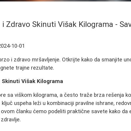
i Zdravo Skinuti Višak Kilograma - Save
2024-10-01
brzo i zdravo mršavljenje. Otkrijte kako da smanjite un
gnete trajne rezultate.
 Skinuti Višak Kilograma
e sa viškom kilograma, a često traže brza rešenja k
ključ uspeha leži u kombinaciji pravilne ishrane, redov
 ovom članku ćemo podeliti praktične savete kako da 
zdravlje.