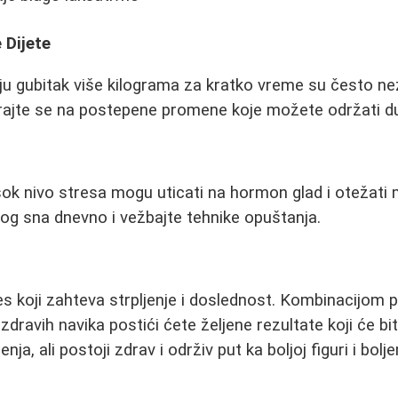
 Dijete
ju gubitak više kilograma za kratko vreme su često n
sirajte se na postepene promene koje možete održati 
s
sok nivo stresa mogu uticati na hormon glad i otežati m
nog sna dnevno i vežbajte tehnike opuštanja.
es koji zahteva strpljenje i doslednost. Kombinacijom p
zdravih navika postići ćete željene rezultate koji će bit
a, ali postoji zdrav i održiv put ka boljoj figuri i bolj