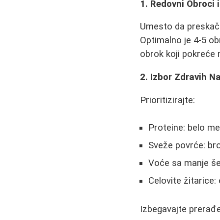
1. Redovni Obroci 
Umesto da preskače
Optimalno je 4-5 o
obrok koji pokreće
2. Izbor Zdravih N
Prioritizirajte:
Proteine: belo me
Sveže povrće: bro
Voće sa manje šeć
Celovite žitarice:
Izbegavajte prerađen