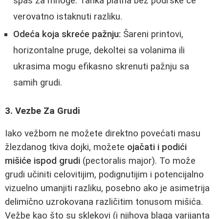
spas za mnoge. Tanka platna bez podrške će
verovatno istaknuti razliku.
Odeća koja skreće pažnju:
Šareni printovi,
horizontalne pruge, dekoltei sa volanima ili
ukrasima mogu efikasno skrenuti pažnju sa
samih grudi.
3. Vezbe Za Grudi
Iako vežbom ne možete direktno povećati masu
žlezdanog tkiva dojki, možete
ojačati i podići
mišiće ispod grudi
(pectoralis major). To može
grudi učiniti celovitijim, podignutijim i potencijalno
vizuelno umanjiti razliku, posebno ako je asimetrija
delimično uzrokovana različitim tonusom mišića.
Vežbe kao što su sklekovi (i njihova blaga varijanta