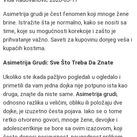
Asimetrija grudi je čest fenomen koji mnoge žene
brine. Istražite šta je normalno, kako se nositi sa
time, koje su mogućnosti korekcije i zašto je
prihvatanje važno. Saveti za kupovinu donjeg veša i
kupaćih kostima.
Asimetrija Grudi: Sve Što Treba Da Znate
Ukoliko ste ikada pažljivo pogledali u ogledalo i
primetili da vam jedna dojka nije potpuno ista kao
druga, znajte da niste same.
Asimetrija grudi
,
odnosno razlika u veličini, obliku ili položaju dve
dojke, je izuzetno česta pojava. Iako se o tome
retko otvoreno govori, mnoge žene, devojke i
adolescentkinje se bore sa ovim izazovom, koji
često donosi nesigurnost, neugodnost prilikom