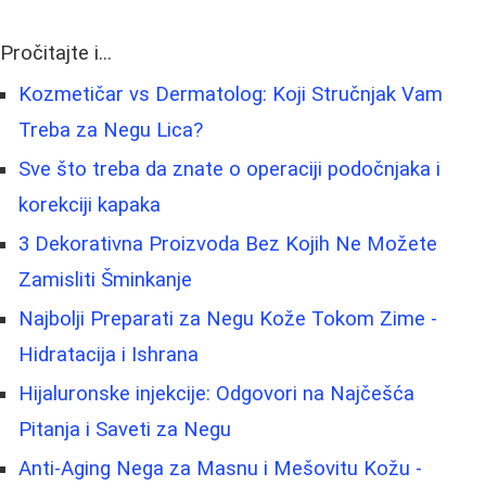
Pročitajte i...
Kozmetičar vs Dermatolog: Koji Stručnjak Vam
Treba za Negu Lica?
Sve što treba da znate o operaciji podočnjaka i
korekciji kapaka
3 Dekorativna Proizvoda Bez Kojih Ne Možete
Zamisliti Šminkanje
Najbolji Preparati za Negu Kože Tokom Zime -
Hidratacija i Ishrana
Hijaluronske injekcije: Odgovori na Najčešća
Pitanja i Saveti za Negu
Anti-Aging Nega za Masnu i Mešovitu Kožu -