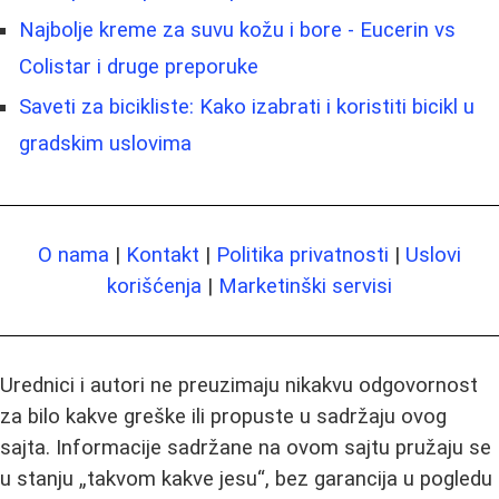
Najbolje kreme za suvu kožu i bore - Eucerin vs
Colistar i druge preporuke
Saveti za bicikliste: Kako izabrati i koristiti bicikl u
gradskim uslovima
O nama
|
Kontakt
|
Politika privatnosti
|
Uslovi
korišćenja
|
Marketinški servisi
Urednici i autori ne preuzimaju nikakvu odgovornost
za bilo kakve greške ili propuste u sadržaju ovog
sajta. Informacije sadržane na ovom sajtu pružaju se
u stanju „takvom kakve jesu“, bez garancija u pogledu