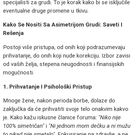
specijalisti za grudi. To je korak kako bi se isključile
eventualne druge promene u tkivu.
Kako Se Nositi Sa Asimetrijom Grudi: Saveti I
Rešenja
Postoji više pristupa, od onih koji podrazumevaju
prihvatanje, do onih koji nude korekciju. Izbor zavisi
od vaših želja, stepena neugodnosti i finansijskih
mogućnosti.
1. Prihvatanje I Psihološki Pristup
Mnoge žene, nakon perioda borbe, dolaze do
zaključka da će prihvatiti svoje telo onakvim kakvo
je. Kako kažu iskusne članice foruma:
"Niko nije
100% simetričan"
i
"Ni jednom mom dečku a ni mužu
to nikad nije smetalo"
. Fokusiranje na zdravlje, a ne