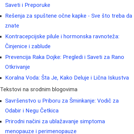
Saveti i Preporuke
Rešenja za spuštene očne kapke - Sve što treba da
znate
Kontracepcijske pilule i hormonska ravnoteža:
Činjenice i zablude
Prevencija Raka Dojke: Pregledi i Saveti za Rano
Otkrivanje
Koralna Voda: Šta Je, Kako Deluje i Lična Iskustva
Tekstovi na srodnim blogovima
Savršenstvo u Priboru za Šminkanje: Vodič za
Odabir i Negu Četkica
Prirodni načini za ublažavanje simptoma
menopauze i perimenopauze