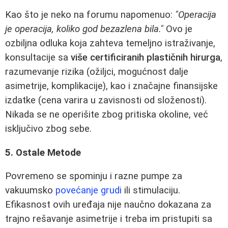
Kao što je neko na forumu napomenuo:
"Operacija
je operacija, koliko god bezazlena bila."
Ovo je
ozbiljna odluka koja zahteva temeljno istraživanje,
konsultacije sa
više certificiranih plastičnih hirurga
,
razumevanje rizika (ožiljci, mogućnost dalje
asimetrije, komplikacije), kao i značajne finansijske
izdatke (cena varira u zavisnosti od složenosti).
Nikada se ne operišite zbog pritiska okoline, već
isključivo zbog sebe.
5. Ostale Metode
Povremeno se spominju i razne pumpe za
vakuumsko
povećanje grudi
ili stimulaciju.
Efikasnost ovih uređaja nije naučno dokazana za
trajno rešavanje asimetrije i treba im pristupiti sa