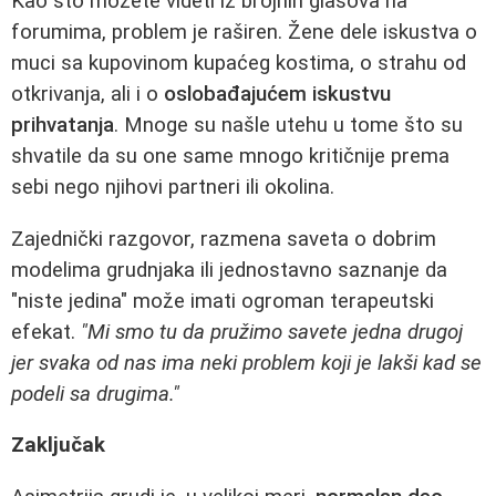
Kao što možete videti iz brojnih glasova na
forumima, problem je raširen. Žene dele iskustva o
muci sa kupovinom kupaćeg kostima, o strahu od
otkrivanja, ali i o
oslobađajućem iskustvu
prihvatanja
. Mnoge su našle utehu u tome što su
shvatile da su one same mnogo kritičnije prema
sebi nego njihovi partneri ili okolina.
Zajednički razgovor, razmena saveta o dobrim
modelima grudnjaka ili jednostavno saznanje da
"niste jedina" može imati ogroman terapeutski
efekat.
"Mi smo tu da pružimo savete jedna drugoj
jer svaka od nas ima neki problem koji je lakši kad se
podeli sa drugima."
Zaključak