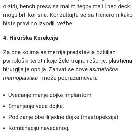
o zid), bench press sa malim tegovima ili pec deck
mogu biti korisne. Konzultujte se sa trenerom kako
biste pravilno izvodili vežbe.
4. Hirurška Korekcija
Za one kojima asimetrija predstavlja ozbiljan
psihološki teret i koje žele trajno rešenje,
plastična
hirurgija
je opcija. Zahvat se zove
asimetrična
mamoplastika
i može podrazumevati:
Uvećanje manje dojke implantom.
Smanjenje veće dojke.
Podizanje obe ili jedne dojke (mastopeksija).
Kombinaciju navedenog.