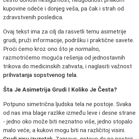
kupovine odeće i donjeg veša, pa čak i strah od
zdravstvenih posledica.
Ovaj tekst ima za cilj da rasvetli temu asimetrije
grudi, pruži informacije, podršku i praktične savete.
Proći ćemo kroz ono što je
normalno
,
razmotrićemo moguća rešenja od jednostavnih
trikova do medicinskih zahvata, i naglasiti važnost
prihvatanja sopstvenog tela
.
Šta Je Asimetrija Grudi I Koliko Je Česta?
Potpuno simetrična ljudska tela ne postoje. Svaka
od nas ima blage razlike između leve i desne strane
- jedno oko može biti neznatno više, jedno stopalo
malo veće, a kukovi mogu biti na različitoj visini.
Grudi nisu izuzetak
. Zapravo, gotovo da ne postoji