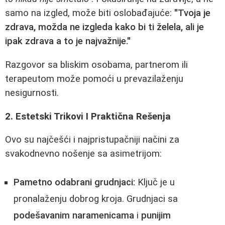
samo na izgled, može biti oslobađajuće:
"Tvoja je
zdrava, možda ne izgleda kako bi ti želela, ali je
ipak zdrava a to je najvažnije."
Razgovor sa bliskim osobama, partnerom ili
terapeutom može pomoći u prevazilaženju
nesigurnosti.
2. Estetski Trikovi I Praktična Rešenja
Ovo su najčešći i najpristupačniji načini za
svakodnevno nošenje sa asimetrijom:
Pametno odabrani grudnjaci:
Ključ je u
pronalaženju dobrog kroja. Grudnjaci sa
podešavanim naramenicama
i
punijim