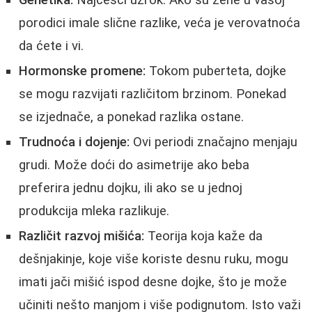
Genetika:
Najčešći uzrok. Ako su žene u vašoj
porodici imale slične razlike, veća je verovatnoća
da ćete i vi.
Hormonske promene:
Tokom puberteta, dojke
se mogu razvijati različitom brzinom. Ponekad
se izjednače, a ponekad razlika ostane.
Trudnoća i dojenje:
Ovi periodi značajno menjaju
grudi. Može doći do asimetrije ako beba
preferira jednu dojku, ili ako se u jednoj
produkcija mleka razlikuje.
Različit razvoj mišića:
Teorija koja kaže da
dešnjakinje, koje više koriste desnu ruku, mogu
imati jači mišić ispod desne dojke, što je može
učiniti nešto manjom i više podignutom. Isto važi