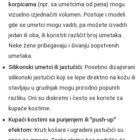
korpicama
(npr. sa umetcima od pena) mogu
vizuelno izjednačiti volumen. Postoje i modeli
gde se umetci mogu vaditi, pa možete izvaditi
jedan ili oba, ili koristiti različit broj umetaka.
Neke žene pribegavaju i šivanju sopstvenih
umetaka.
Silikonski umetci ili jastučići:
Posebno dizajnirani
silikonski jastučići koji se lepe direktno na kožu ili
stavljaju u grudnjak mogu prirodno popuniti
razliku. Oni su diskretni i često se koriste za
kupaće kostime.
Kupaći kostimi sa punjenjem ili "push-up"
efektom:
Kruti košare i ugradeni jastučići su