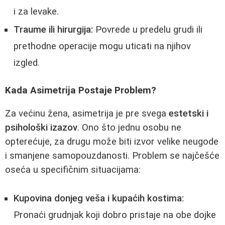
i za levake.
Traume ili hirurgija:
Povrede u predelu grudi ili
prethodne operacije mogu uticati na njihov
izgled.
Kada Asimetrija Postaje Problem?
Za većinu žena, asimetrija je pre svega
estetski i
psihološki izazov
. Ono što jednu osobu ne
opterećuje, za drugu može biti izvor velike neugode
i smanjene samopouzdanosti. Problem se najčešće
oseća u specifičnim situacijama:
Kupovina donjeg veša i kupaćih kostima:
Pronaći grudnjak koji dobro pristaje na obe dojke