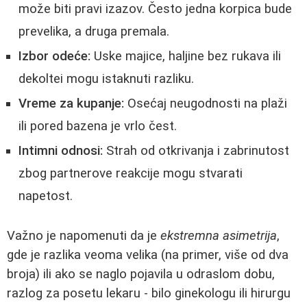
može biti pravi izazov. Često jedna korpica bude
prevelika, a druga premala.
Izbor odeće:
Uske majice, haljine bez rukava ili
dekoltei mogu istaknuti razliku.
Vreme za kupanje:
Osećaj neugodnosti na plaži
ili pored bazena je vrlo čest.
Intimni odnosi:
Strah od otkrivanja i zabrinutost
zbog partnerove reakcije mogu stvarati
napetost.
Važno je napomenuti da je
ekstremna asimetrija
,
gde je razlika veoma velika (na primer, više od dva
broja) ili ako se naglo pojavila u odraslom dobu,
razlog za posetu lekaru - bilo ginekologu ili hirurgu