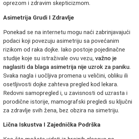
oprezom i zdravim skepticizmom.
Asimetrija Grudi I Zdravlje
Ponekad se na internetu mogu naći zabrinjavajući
podaci koji povezuju asimetriju sa povećanim
rizikom od raka dojke. Iako postoje pojedinačne
studije koje su istraživale ovu vezu,
važno je
naglasiti da blaga asimetrija nije uzrok za paniku
.
Svaka nagla i uočljiva promena u veličini, obliku ili
osetljivosti dojke zahteva pregled kod lekara.
Redovni samopregled i, u zavisnosti od uzrasta i
porodične istorije, mamografski pregledi su ključni
za zdravlje svih žena, bez obzira na simetriju.
Lična Iskustva I Zajednička Podrška