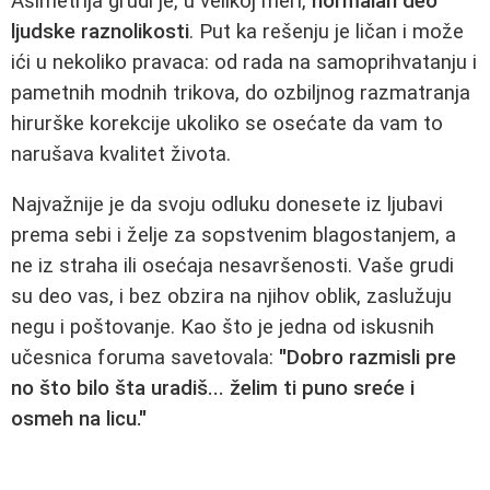
Asimetrija grudi je, u velikoj meri,
normalan deo
ljudske raznolikosti
. Put ka rešenju je ličan i može
ići u nekoliko pravaca: od rada na samoprihvatanju i
pametnih modnih trikova, do ozbiljnog razmatranja
hirurške korekcije ukoliko se osećate da vam to
narušava kvalitet života.
Najvažnije je da svoju odluku donesete iz ljubavi
prema sebi i želje za sopstvenim blagostanjem, a
ne iz straha ili osećaja nesavršenosti. Vaše grudi
su deo vas, i bez obzira na njihov oblik, zaslužuju
negu i poštovanje. Kao što je jedna od iskusnih
učesnica foruma savetovala:
"Dobro razmisli pre
no što bilo šta uradiš... želim ti puno sreće i
osmeh na licu."