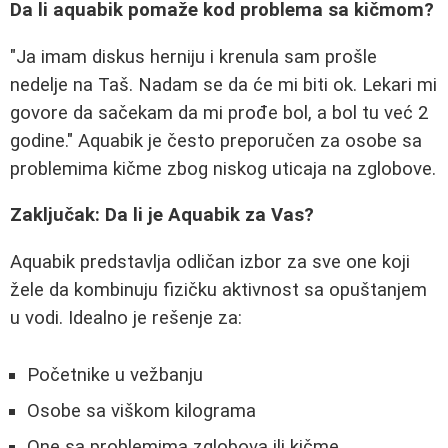
Da li aquabik pomaže kod problema sa kičmom?
"Ja imam diskus herniju i krenula sam prošle
nedelje na Taš. Nadam se da će mi biti ok. Lekari mi
govore da sačekam da mi prođe bol, a bol tu već 2
godine." Aquabik je često preporučen za osobe sa
problemima kičme zbog niskog uticaja na zglobove.
Zaključak: Da li je Aquabik za Vas?
Aquabik predstavlja odličan izbor za sve one koji
žele da kombinuju fizičku aktivnost sa opuštanjem
u vodi. Idealno je rešenje za:
Početnike u vežbanju
Osobe sa viškom kilograma
One sa problemima zglobova ili kičme