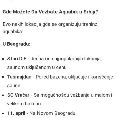
Gde Možete Da Vežbate Aquabik u Srbiji?
Evo nekih lokacija gde se organizuju treninzi
aquabika:
U Beogradu:
Stari DIF
- Jedna od najpopularnijih lokacija,
saunom uključenom u cenu
Tašmajdan
- Pored bazena, uključuje i korišćenje
saune
SC Vračar
- Sa mogućnošću vežbanja u malom i
velikom bazenu
11. april
- Na Novom Beogradu