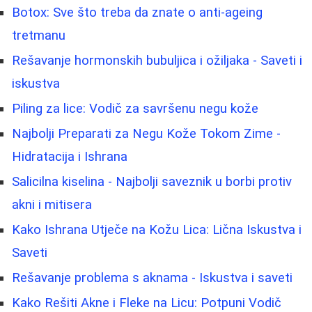
Botox: Sve što treba da znate o anti-ageing
tretmanu
Rešavanje hormonskih bubuljica i ožiljaka - Saveti i
iskustva
Piling za lice: Vodič za savršenu negu kože
Najbolji Preparati za Negu Kože Tokom Zime -
Hidratacija i Ishrana
Salicilna kiselina - Najbolji saveznik u borbi protiv
akni i mitisera
Kako Ishrana Utječe na Kožu Lica: Lična Iskustva i
Saveti
Rešavanje problema s aknama - Iskustva i saveti
Kako Rešiti Akne i Fleke na Licu: Potpuni Vodič