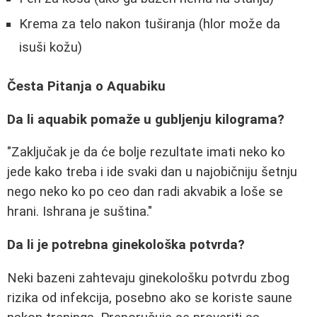
Krema za telo nakon tuširanja (hlor može da
isuši kožu)
Česta Pitanja o Aquabiku
Da li aquabik pomaže u gubljenju kilograma?
"Zaključak je da će bolje rezultate imati neko ko
jede kako treba i ide svaki dan u najobičniju šetnju
nego neko ko po ceo dan radi akvabik a loše se
hrani. Ishrana je suština."
Da li je potrebna ginekološka potvrda?
Neki bazeni zahtevaju ginekološku potvrdu zbog
rizika od infekcija, posebno ako se koriste saune