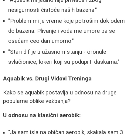
"Aquabik mi jedino nije privlačan zbog
nesigurnosti čistoće naših bazena."
"Problem mi je vreme koje potrošim dok odem
do bazena. Plivanje i voda me umore pa se
osećam ceo dan umorno."
"Stari dif je u užasnom stanju - oronule
svlačionice, lokeri koji su poduprti daskama."
Aquabik vs. Drugi Vidovi Treninga
Kako se aquabik postavlja u odnosu na druge
popularne oblike vežbanja?
U odnosu na klasični aerobik:
"Ja sam isla na običan aerobik, skakala sam 3