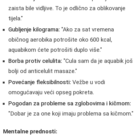
zaista bile vidljive. To je odlično za oblikovanje
tijela."
Gubljenje kilograma:
"Ako za sat vremena
običnog aerobika potrošite oko 600 kcal,
aquabikom ćete potrošiti duplo više."
Borba protiv celulita:
"Cula sam da je aquabik još
bolji od anticelulit masaze."
Povećanje fleksibilnosti:
Vežbe u vodi
omogućavaju veći opseg pokreta.
Pogodan za probleme sa zglobovima i kičmom:
"Dobar je za one koji imaju problema sa kičmom."
Mentalne prednosti: