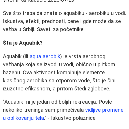
Sve što treba da znate o aquabiku - aerobiku u vodi.
Iskustva, efekti, prednosti, cene i gde može da se
vežba u Srbiji. Saveti za početnike.
Šta je Aquabik?
Aquabik (ili
aqua aerobik
) je vrsta aerobnog
vežbanja koja se izvodi u vodi, obično u plitkom
bazenu. Ova aktivnost kombinuje elemente
klasičnog aerobika sa otporom vode, što je čini
izuzetno efikasnom, a pritom štedi zglobove.
"Aquabik mi je jedan od boljih rekreacija. Posle
nekoliko treninga sam primećivala
vidljive promene
u oblikovanju tela
." - Iskustvo polaznice