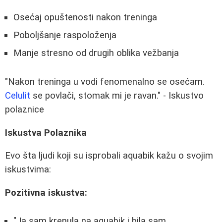
Osećaj opuštenosti nakon treninga
Poboljšanje raspoloženja
Manje stresno od drugih oblika vežbanja
"Nakon treninga u vodi fenomenalno se osećam.
Celulit
se povlači, stomak mi je ravan." - Iskustvo
polaznice
Iskustva Polaznika
Evo šta ljudi koji su isprobali aquabik kažu o svojim
iskustvima:
Pozitivna iskustva:
"Ja sam krenula na aquabik i bila sam