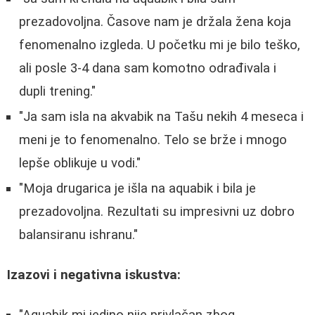
prezadovoljna. Časove nam je držala žena koja
fenomenalno izgleda. U početku mi je bilo teško,
ali posle 3-4 dana sam komotno odrađivala i
dupli trening."
"Ja sam isla na akvabik na Tašu nekih 4 meseca i
meni je to fenomenalno. Telo se brže i mnogo
lepše oblikuje u vodi."
"Moja drugarica je išla na aquabik i bila je
prezadovoljna. Rezultati su impresivni uz dobro
balansiranu ishranu."
Izazovi i negativna iskustva: