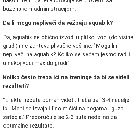
nakon treninga. Preporučuje se proveriti sa
bazenskom administracijom.
Da li mogu neplivači da vežbaju aquabik?
Da, aquabik se obično izvodi u plitkoj vodi (do visine
grudi) i ne zahteva plivačke veštine. "Mogu li i
neplivači na aquabik? Koliko se sećam jesmo radili
u nekoj vodi max do grudi."
Koliko često treba ići na treninge da bi se videli
rezultati?
"Efekte nećete odmah videti, treba bar 3-4 nedelje
ići. Meni se izvajali fino mišići na nogama i guza
zategla." Preporučuje se 2-3 puta nedeljno za
optimalne rezultate.