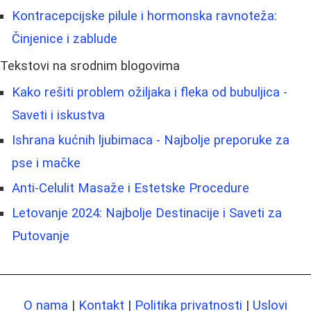
Kontracepcijske pilule i hormonska ravnoteža:
Činjenice i zablude
Tekstovi na srodnim blogovima
Kako rešiti problem ožiljaka i fleka od bubuljica -
Saveti i iskustva
Ishrana kućnih ljubimaca - Najbolje preporuke za
pse i mačke
Anti-Celulit Masaže i Estetske Procedure
Letovanje 2024: Najbolje Destinacije i Saveti za
Putovanje
O nama
|
Kontakt
|
Politika privatnosti
|
Uslovi