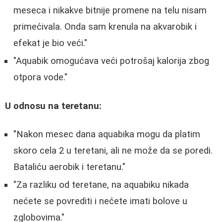
meseca i nikakve bitnije promene na telu nisam
primećivala. Onda sam krenula na akvarobik i
efekat je bio veći."
"Aquabik omogućava veći potrošaj kalorija zbog
otpora vode."
U odnosu na teretanu:
"Nakon mesec dana aquabika mogu da platim
skoro cela 2 u teretani, ali ne može da se poredi.
Bataliću aerobik i teretanu."
"Za razliku od teretane, na aquabiku nikada
nećete se povrediti i nećete imati bolove u
zglobovima."