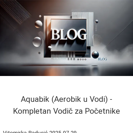
Aquabik (Aerobik u Vodi) -
Kompletan Vodič za Početnike
Vitomirka Raducić
2025-07-29