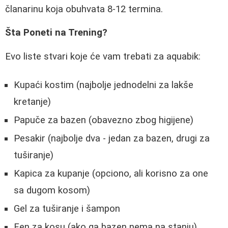
članarinu koja obuhvata 8-12 termina.
Šta Poneti na Trening?
Evo liste stvari koje će vam trebati za aquabik:
Kupaći kostim (najbolje jednodelni za lakše
kretanje)
Papuče za bazen (obavezno zbog higijene)
Pesakir (najbolje dva - jedan za bazen, drugi za
tuširanje)
Kapica za kupanje (opciono, ali korisno za one
sa dugom kosom)
Gel za tuširanje i šampon
Fen za kosu (ako ga bazen nema na stanju)