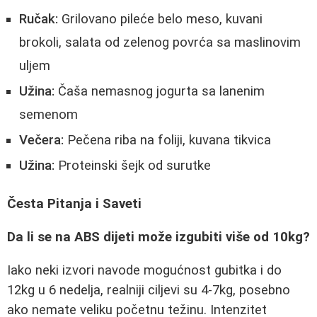
Ručak:
Grilovano pileće belo meso, kuvani
brokoli, salata od zelenog povrća sa maslinovim
uljem
Užina:
Čaša nemasnog jogurta sa lanenim
semenom
Večera:
Pečena riba na foliji, kuvana tikvica
Užina:
Proteinski šejk od surutke
Česta Pitanja i Saveti
Da li se na ABS dijeti može izgubiti više od 10kg?
Iako neki izvori navode mogućnost gubitka i do
12kg u 6 nedelja, realniji ciljevi su 4-7kg, posebno
ako nemate veliku početnu težinu. Intenzitet