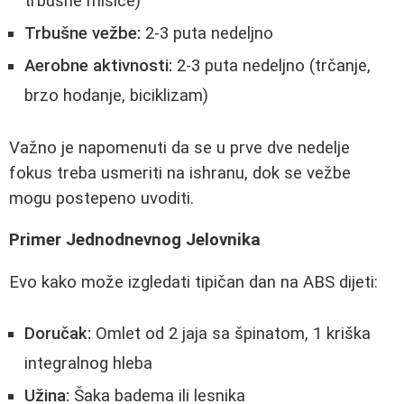
trbušne mišiće)
Trbušne vežbe:
2-3 puta nedeljno
Aerobne aktivnosti:
2-3 puta nedeljno (trčanje,
brzo hodanje, biciklizam)
Važno je napomenuti da se u prve dve nedelje
fokus treba usmeriti na ishranu, dok se vežbe
mogu postepeno uvoditi.
Primer Jednodnevnog Jelovnika
Evo kako može izgledati tipičan dan na ABS dijeti:
Doručak:
Omlet od 2 jaja sa špinatom, 1 kriška
integralnog hleba
Užina:
Šaka badema ili lesnika