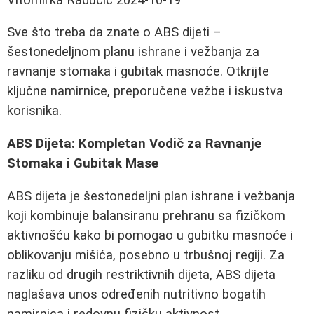
Sve što treba da znate o ABS dijeti –
šestonedeljnom planu ishrane i vežbanja za
ravnanje stomaka i gubitak masnoće. Otkrijte
ključne namirnice, preporučene vežbe i iskustva
korisnika.
ABS Dijeta: Kompletan Vodič za Ravnanje
Stomaka i Gubitak Mase
ABS dijeta je šestonedeljni plan ishrane i vežbanja
koji kombinuje balansiranu prehranu sa fizičkom
aktivnošću kako bi pomogao u gubitku masnoće i
oblikovanju mišića, posebno u trbušnoj regiji. Za
razliku od drugih restriktivnih dijeta, ABS dijeta
naglašava unos određenih nutritivno bogatih
namirnica i redovnu fizičku aktivnost.