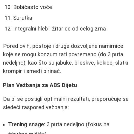
Bobičasto voće
Surutka
Integralni hleb i žitarice od celog zrna
Pored ovih, postoje i druge dozvoljene namirnice
koje se mogu konzumirati povremeno (do 3 puta
nedeljno), kao što su jabuke, breskve, kokice, slatki
krompir i smeđi pirinač.
Plan Vežbanja za ABS Dijetu
Da bi se postigli optimalni rezultati, preporučuje se
sledeći raspored vežbanja:
Trening snage:
3 puta nedeljno (fokus na