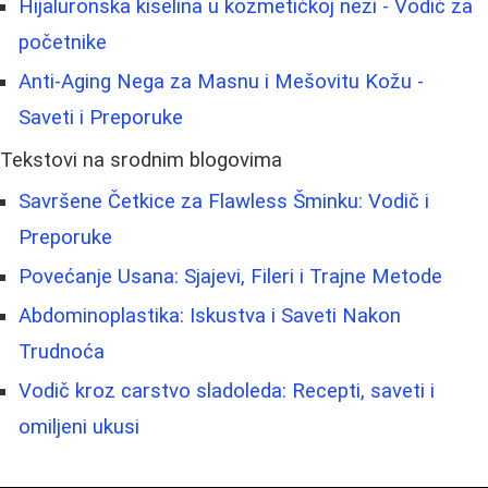
Hijaluronska kiselina u kozmetičkoj nezi - Vodič za
početnike
Anti-Aging Nega za Masnu i Mešovitu Kožu -
Saveti i Preporuke
Tekstovi na srodnim blogovima
Savršene Četkice za Flawless Šminku: Vodič i
Preporuke
Povećanje Usana: Sjajevi, Fileri i Trajne Metode
Abdominoplastika: Iskustva i Saveti Nakon
Trudnoća
Vodič kroz carstvo sladoleda: Recepti, saveti i
omiljeni ukusi