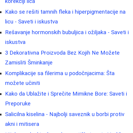
korekciji lica
Kako se rešiti tamnih fleka i hiperpigmentacije na
licu - Saveti i iskustva
Rešavanje hormonskih bubuljica i ožiljaka - Saveti i
iskustva
3 Dekorativna Proizvoda Bez Kojih Ne Možete
Zamisliti Šminkanje
Komplikacije sa filerima u podočnjacima: Šta
možete učiniti
Kako da Ublažite i Sprečite Mimikne Bore: Saveti i
Preporuke
Salicilna kiselina - Najbolji saveznik u borbi protiv
akni i mitisera