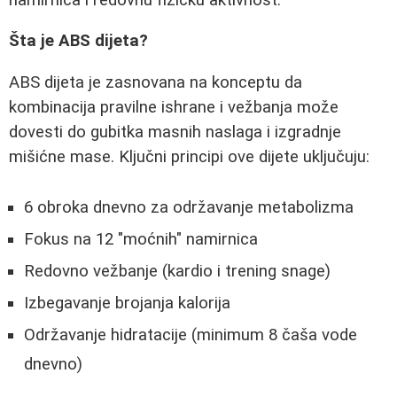
Šta je ABS dijeta?
ABS dijeta je zasnovana na konceptu da
kombinacija pravilne ishrane i vežbanja može
dovesti do gubitka masnih naslaga i izgradnje
mišićne mase. Ključni principi ove dijete uključuju:
6 obroka dnevno za održavanje metabolizma
Fokus na 12 "moćnih" namirnica
Redovno vežbanje (kardio i trening snage)
Izbegavanje brojanja kalorija
Održavanje hidratacije (minimum 8 čaša vode
dnevno)