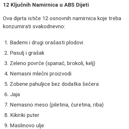
12 Ključnih Namirnica u ABS Dijeti
Ova dijeta ističe 12 osnovnih namirnica koje treba
konzumirati svakodnevno:
Bademi i drugi orašasti plodovi
Pasulj i grašak
Zeleno povrće (spanać, brokoli, kelj)
Nemasni mlečni proizvodi
Zobene pahuljice bez dodatka šećera
Jaja
Nemasno meso (piletina, ćuretina, riba)
Kikiriki puter
Maslinovo ulje