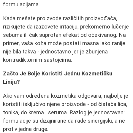
formulacijama.
Kada mešate proizvode različitih proizvođača,
rizikujete da izazovete iritaciju, prekomerno lučenje
sebuma ili čak suprotan efekat od očekivanog. Na
primer, vaša koža može postati masna iako ranije
nije bila takva - jednostavno jer je zbunjena
kontradiktornim sastojcima.
Zašto Je Bolje Koristiti Jednu Kozmetičku
Liniju?
Ako vam određena kozmetika odgovara, najbolje je
koristiti isključivo njene proizvode - od čistača lica,
tonika, do krema i seruma. Razlog je jednostavan:
formulacije su dizajnirane da rade sinergijski, a ne
protiv jedne druge.