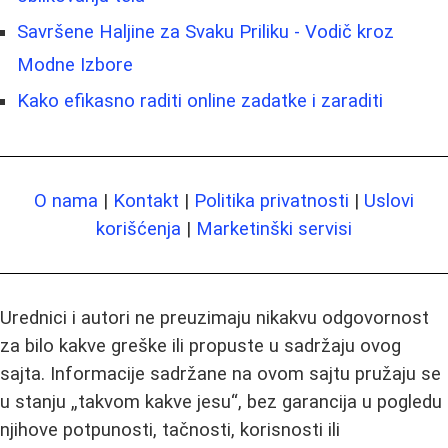
Savršene Haljine za Svaku Priliku - Vodič kroz
Modne Izbore
Kako efikasno raditi online zadatke i zaraditi
O nama
|
Kontakt
|
Politika privatnosti
|
Uslovi
korišćenja
|
Marketinški servisi
Urednici i autori ne preuzimaju nikakvu odgovornost
za bilo kakve greške ili propuste u sadržaju ovog
sajta. Informacije sadržane na ovom sajtu pružaju se
u stanju „takvom kakve jesu“, bez garancija u pogledu
njihove potpunosti, tačnosti, korisnosti ili