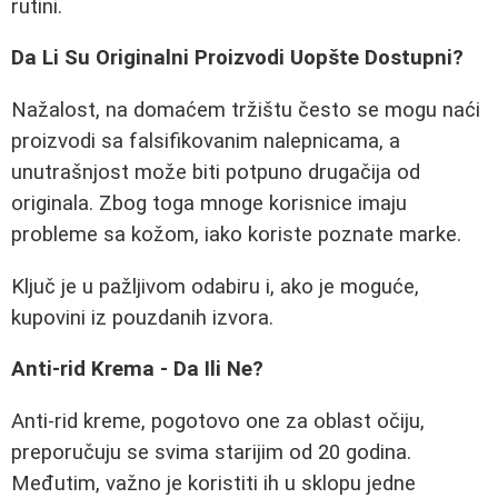
rutini.
Da Li Su Originalni Proizvodi Uopšte Dostupni?
Nažalost, na domaćem tržištu često se mogu naći
proizvodi sa falsifikovanim nalepnicama, a
unutrašnjost može biti potpuno drugačija od
originala. Zbog toga mnoge korisnice imaju
probleme sa kožom, iako koriste poznate marke.
Ključ je u pažljivom odabiru i, ako je moguće,
kupovini iz pouzdanih izvora.
Anti-rid Krema - Da Ili Ne?
Anti-rid kreme, pogotovo one za oblast očiju,
preporučuju se svima starijim od 20 godina.
Međutim, važno je koristiti ih u sklopu jedne