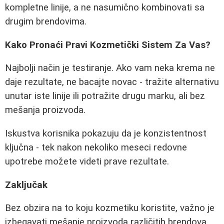
kompletne linije, a ne nasumično kombinovati sa
drugim brendovima.
Kako Pronaći Pravi Kozmetički Sistem Za Vas?
Najbolji način je testiranje. Ako vam neka krema ne
daje rezultate, ne bacajte novac - tražite alternativu
unutar iste linije ili potražite drugu marku, ali bez
mešanja proizvoda.
Iskustva korisnika pokazuju da je konzistentnost
ključna - tek nakon nekoliko meseci redovne
upotrebe možete videti prave rezultate.
Zaključak
Bez obzira na to koju kozmetiku koristite, važno je
izbegavati mešanje proizvoda različitih brendova.