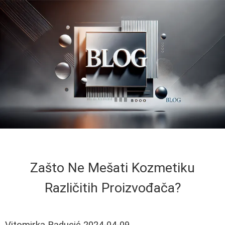
Zašto Ne Mešati Kozmetiku
Različitih Proizvođača?
Vitomirka Raducić
2024-04-09