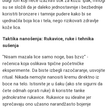
blagi ton koji neće izazvati šok za kožu. Ipak, mnogi
su se složili da je daleko jednostavnije i bezbednije
koristiti bronzere i tamnije pudere kako bi se
ujednačila boja lica i tela, nego rizikovati zdravlje
kože lica.
Taktika nanošenja: Rukavice, ruke i tehnika
sušenja
"Nisam mazala lice samo noge, bas bzvz" -
rečenica koja oslikava tipične početničke
eksperimente. Da biste izbegli razočaranje, usvojite
ritual. Nikada nemojte nanositi kremu direktno iz
boce na telo. Istisnite je u šaku (ako ste sigurni da
ćete odmah oprati ruke) ili koristite tanke
jednokratne rukavice. Rukavice su idealne jer
sprečavaju ono užasno narandžasto bojenje