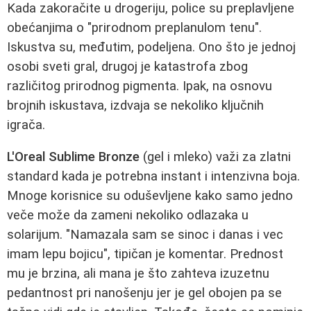
Kada zakoračite u drogeriju, police su preplavljene
obećanjima o "prirodnom preplanulom tenu".
Iskustva su, međutim, podeljena. Ono što je jednoj
osobi sveti gral, drugoj je katastrofa zbog
različitog prirodnog pigmenta. Ipak, na osnovu
brojnih iskustava, izdvaja se nekoliko ključnih
igrača.
L'Oreal Sublime Bronze
(gel i mleko) važi za zlatni
standard kada je potrebna instant i intenzivna boja.
Mnoge korisnice su oduševljene kako samo jedno
veče može da zameni nekoliko odlazaka u
solarijum. "Namazala sam se sinoc i danas i vec
imam lepu bojicu", tipičan je komentar. Prednost
mu je brzina, ali mana je što zahteva izuzetnu
pedantnost pri nanošenju jer je gel obojen pa se