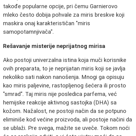
takođe popularne opcije, pri čemu Garnierovo
mleko često dobija pohvale za miris breskve koji
maskira onaj karakterističan "miris
samopotamnjivača".
Rešavanje misterije neprijatnog mirisa
Ako postoji univerzalna istina koja muči korisnike
ovih preparata, to je neprijatan miris koji se javlja
nekoliko sati nakon nanošenja. Mnogi ga opisuju
kao miris paljevine, rastopljenog šećera ili prosto
"smrad". Taj miris nije posledica parfema, već
hemijske reakcije aktivnog sastojka (DHA) sa
kožom. Nažalost, ne postoji način da se potpuno
eliminiše kod većine proizvoda, ali postoje načini da
se ublaži. Pre svega, mažite se uveče. Tokom noći