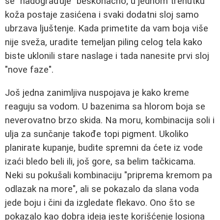
se "nadograđuje" beskonačno; u jednom trenutku
koža postaje zasićena i svaki dodatni sloj samo
ubrzava ljuštenje. Kada primetite da vam boja više
nije sveža, uradite temeljan piling celog tela kako
biste uklonili stare naslage i tada nanesite prvi sloj
"nove faze".
Još jedna zanimljiva nuspojava je kako kreme
reaguju sa vodom. U bazenima sa hlorom boja se
neverovatno brzo skida. Na moru, kombinacija soli i
ulja za sunčanje takođe topi pigment. Ukoliko
planirate kupanje, budite spremni da ćete iz vode
izaći bledo beli ili, još gore, sa belim tačkicama.
Neki su pokušali kombinaciju "priprema kremom pa
odlazak na more", ali se pokazalo da slana voda
jede boju i čini da izgledate flekavo. Ono što se
pokazalo kao dobra ideja jeste korišćenje losiona