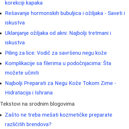
korekciji kapaka
Rešavanje hormonskih bubuljica i ožiljaka - Saveti i
iskustva
Uklanjanje ožiljaka od akni: Najbolji tretmani i
iskustva
Piling za lice: Vodič za savršenu negu kože
Komplikacije sa filerima u podočnjacima: Šta
možete učiniti
Najbolji Preparati za Negu Kože Tokom Zime -
Hidratacija i Ishrana
Tekstovi na srodnim blogovima
Zašto ne treba mešati kozmetičke preparate
različitih brendova?