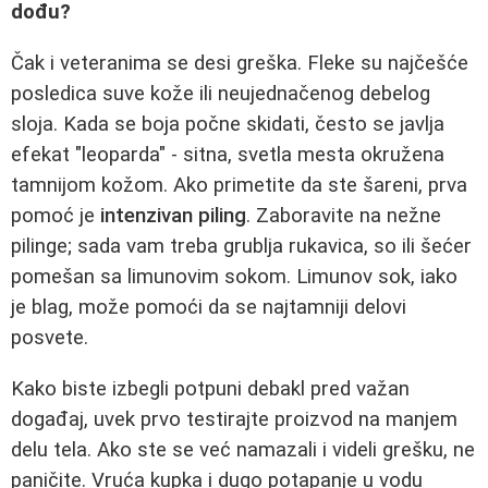
dođu?
Čak i veteranima se desi greška. Fleke su najčešće
posledica suve kože ili neujednačenog debelog
sloja. Kada se boja počne skidati, često se javlja
efekat "leoparda" - sitna, svetla mesta okružena
tamnijom kožom. Ako primetite da ste šareni, prva
pomoć je
intenzivan piling
. Zaboravite na nežne
pilinge; sada vam treba grublja rukavica, so ili šećer
pomešan sa limunovim sokom. Limunov sok, iako
je blag, može pomoći da se najtamniji delovi
posvete.
Kako biste izbegli potpuni debakl pred važan
događaj, uvek prvo testirajte proizvod na manjem
delu tela. Ako ste se već namazali i videli grešku, ne
paničite. Vruća kupka i dugo potapanje u vodu