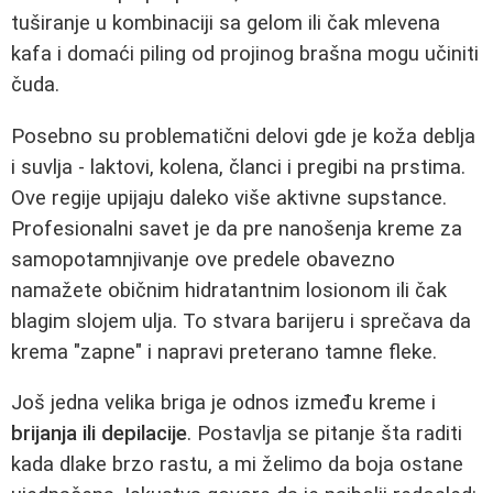
tuširanje u kombinaciji sa gelom ili čak mlevena
kafa i domaći piling od projinog brašna mogu učiniti
čuda.
Posebno su problematični delovi gde je koža deblja
i suvlja - laktovi, kolena, članci i pregibi na prstima.
Ove regije upijaju daleko više aktivne supstance.
Profesionalni savet je da pre nanošenja kreme za
samopotamnjivanje ove predele obavezno
namažete običnim hidratantnim losionom ili čak
blagim slojem ulja. To stvara barijeru i sprečava da
krema "zapne" i napravi preterano tamne fleke.
Još jedna velika briga je odnos između kreme i
brijanja ili depilacije
. Postavlja se pitanje šta raditi
kada dlake brzo rastu, a mi želimo da boja ostane