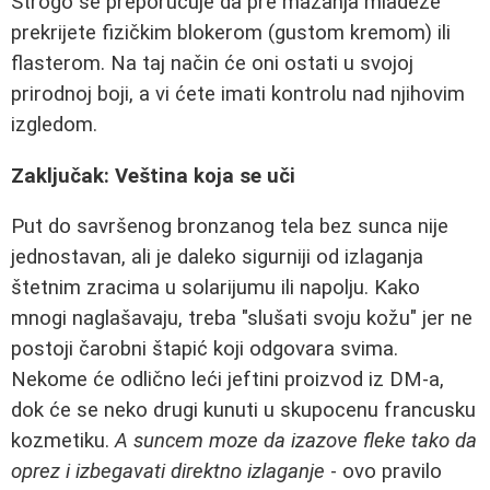
Strogo se preporučuje da pre mazanja mladeže
prekrijete fizičkim blokerom (gustom kremom) ili
flasterom. Na taj način će oni ostati u svojoj
prirodnoj boji, a vi ćete imati kontrolu nad njihovim
izgledom.
Zaključak: Veština koja se uči
Put do savršenog bronzanog tela bez sunca nije
jednostavan, ali je daleko sigurniji od izlaganja
štetnim zracima u solarijumu ili napolju. Kako
mnogi naglašavaju, treba "slušati svoju kožu" jer ne
postoji čarobni štapić koji odgovara svima.
Nekome će odlično leći jeftini proizvod iz DM-a,
dok će se neko drugi kunuti u skupocenu francusku
kozmetiku.
A suncem moze da izazove fleke tako da
oprez i izbegavati direktno izlaganje
- ovo pravilo