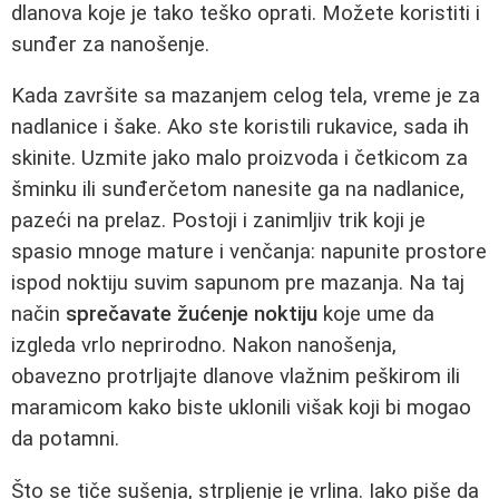
dlanova koje je tako teško oprati. Možete koristiti i
sunđer za nanošenje.
Kada završite sa mazanjem celog tela, vreme je za
nadlanice i šake. Ako ste koristili rukavice, sada ih
skinite. Uzmite jako malo proizvoda i četkicom za
šminku ili sunđerčetom nanesite ga na nadlanice,
pazeći na prelaz. Postoji i zanimljiv trik koji je
spasio mnoge mature i venčanja: napunite prostore
ispod noktiju suvim sapunom pre mazanja. Na taj
način
sprečavate žućenje noktiju
koje ume da
izgleda vrlo neprirodno. Nakon nanošenja,
obavezno protrljajte dlanove vlažnim peškirom ili
maramicom kako biste uklonili višak koji bi mogao
da potamni.
Što se tiče sušenja, strpljenje je vrlina. Iako piše da