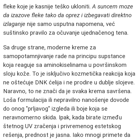
fleke koje je kasnije teško ukloniti.
A suncem moze
da izazove fleke tako da oprez i izbegavati direktno
izlaganje
nije samo usputna napomena, već
suštinsko pravilo za očuvanje ujednačenog tena.
Sa druge strane, moderne kreme za
samopotamnjivanje rade na principu supstance
koja reaguje sa aminokiselinama u površinskom
sloju kože. To je isključivo kozmetička reakcija koja
ne oštećuje DNK ćelija i ne prodire u dublje slojeve.
Naravno, to ne znači da je svaka krema savršena.
Loša formulacija ili nepravilno nanošenje dovode
do onog "prljavog" izgleda ili boje koja se
neravnomerno skida. Ipak, kada birate između
štetnog UV zračenja i privremenog estetskog
rešenja, prednost je jasna. Iako mnogi primete da