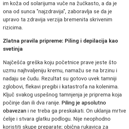
im koža od solarijuma vuče na žućkasto, a da je
ona od sunca "najzdravija", zaboravlja se da je
upravo ta zdravija verzija bremenita skrivenim
rizicima.
Zlatna pravila pripreme: Piling i depilacija kao
svetinja
Najčešća greška koju početnice prave jeste što
uzmu najhvaljeniju kremu, namažu se na brzinu i
nadaju se čudu. Rezultat su gotovo uvek tamniji
zglobovi, flekavi pregibi i katastrofa na kolenima.
Ključ svakog uspešnog tamnjenja je priprema koja
počinje dan ili dva ranije.
Piling je apsolutno
obavezan
i ne treba ga preskakati. On uklanja mrtve
ćelije i stvara glatku podlogu. Nije neophodno
koristiti skupe preparate; obična rukavica za