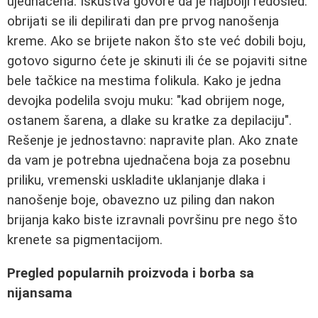
ujednačena. Iskustva govore da je najbolji redosled:
obrijati se ili depilirati dan pre prvog nanošenja
kreme. Ako se brijete nakon što ste već dobili boju,
gotovo sigurno ćete je skinuti ili će se pojaviti sitne
bele tačkice na mestima folikula. Kako je jedna
devojka podelila svoju muku: "kad obrijem noge,
ostanem šarena, a dlake su kratke za depilaciju".
Rešenje je jednostavno: napravite plan. Ako znate
da vam je potrebna ujednačena boja za posebnu
priliku, vremenski uskladite uklanjanje dlaka i
nanošenje boje, obavezno uz piling dan nakon
brijanja kako biste izravnali površinu pre nego što
krenete sa pigmentacijom.
Pregled popularnih proizvoda i borba sa
nijansama