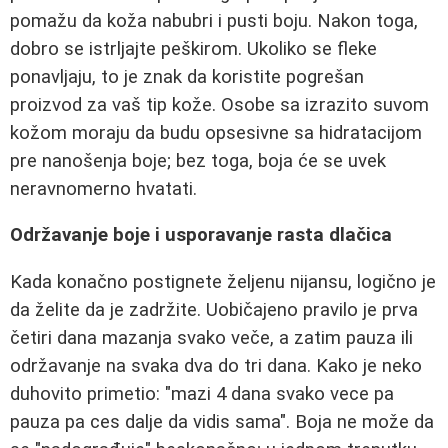
pomažu da koža nabubri i pusti boju. Nakon toga,
dobro se istrljajte peškirom. Ukoliko se fleke
ponavljaju, to je znak da koristite pogrešan
proizvod za vaš tip kože. Osobe sa izrazito suvom
kožom moraju da budu opsesivne sa hidratacijom
pre nanošenja boje; bez toga, boja će se uvek
neravnomerno hvatati.
Održavanje boje i usporavanje rasta dlačica
Kada konačno postignete željenu nijansu, logično je
da želite da je zadržite. Uobičajeno pravilo je prva
četiri dana mazanja svako veče, a zatim pauza ili
održavanje na svaka dva do tri dana. Kako je neko
duhovito primetio: "mazi 4 dana svako vece pa
pauza pa ces dalje da vidis sama". Boja ne može da