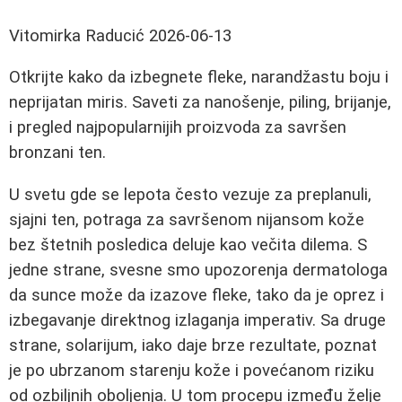
Vitomirka Raducić
2026-06-13
Otkrijte kako da izbegnete fleke, narandžastu boju i
neprijatan miris. Saveti za nanošenje, piling, brijanje,
i pregled najpopularnijih proizvoda za savršen
bronzani ten.
U svetu gde se lepota često vezuje za preplanuli,
sjajni ten, potraga za savršenom nijansom kože
bez štetnih posledica deluje kao večita dilema. S
jedne strane, svesne smo upozorenja dermatologa
da sunce može da izazove fleke, tako da je oprez i
izbegavanje direktnog izlaganja imperativ. Sa druge
strane, solarijum, iako daje brze rezultate, poznat
je po ubrzanom starenju kože i povećanom riziku
od ozbiljnih oboljenja. U tom procepu između želje