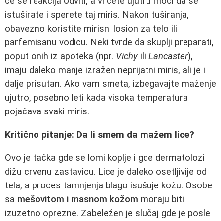
će se reakcija odviti, a vi ćete ujutru moći da se
istuširate i sperete taj miris. Nakon tuširanja,
obavezno koristite mirisni losion za telo ili
parfemisanu vodicu. Neki tvrde da skuplji preparati,
poput onih iz apoteka (npr.
Vichy
ili
Lancaster
),
imaju daleko manje izražen neprijatni miris, ali je i
dalje prisutan. Ako vam smeta, izbegavajte maženje
ujutro, posebno leti kada visoka temperatura
pojačava svaki miris.
Kritično pitanje: Da li smem da mažem lice?
Ovo je tačka gde se lomi koplje i gde dermatolozi
dižu crvenu zastavicu. Lice je daleko osetljivije od
tela, a proces tamnjenja blago isušuje kožu. Osobe
sa
mešovitom i masnom kožom
moraju biti
izuzetno oprezne. Zabeležen je slučaj gde je posle