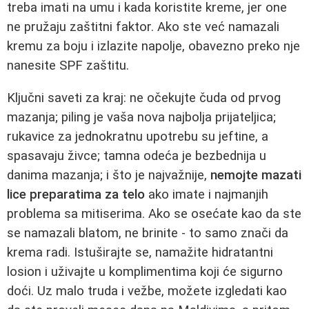
treba imati na umu i kada koristite kreme, jer one
ne pružaju zaštitni faktor. Ako ste već namazali
kremu za boju i izlazite napolje, obavezno preko nje
nanesite SPF zaštitu.
Ključni saveti za kraj: ne očekujte čuda od prvog
mazanja; piling je vaša nova najbolja prijateljica;
rukavice za jednokratnu upotrebu su jeftine, a
spasavaju živce; tamna odeća je bezbednija u
danima mazanja; i što je najvažnije,
nemojte mazati
lice preparatima za telo
ako imate i najmanjih
problema sa mitiserima. Ako se osećate kao da ste
se namazali blatom, ne brinite - to samo znači da
krema radi. Istuširajte se, namažite hidratantni
losion i uživajte u komplimentima koji će sigurno
doći. Uz malo truda i vežbe, možete izgledati kao