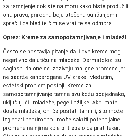
za tamnjenje dok ste na moru kako biste produžili
onu pravu, prirodnu boju stečenu sunčanjem i
sprečili da bledite čim se vratite sa odmora.
Oprez: Kreme za samopotamnjivanje i mladeži
Često se postavlja pitanje da li ove kreme mogu
negativno da utiču na mladeže. Dermatolozi su
saglasni da one ne izazivaju maligne promene jer
ne sadrže kancerogene UV zrake. Međutim,
estetski problem postoji. Kreme za
samopotamnjivanje tamne svu kožu podjednako,
uključujući i mladeže, pege i ožiljke. Ako imate
dosta mladeža, oni će postati tamniji, što može
izgledati neprirodno i može sakriti potencijalne
promene na njima koje bi trebalo da prati lekar.