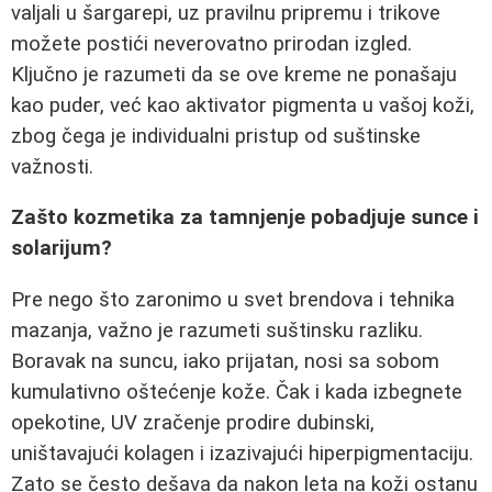
valjali u šargarepi, uz pravilnu pripremu i trikove
možete postići neverovatno prirodan izgled.
Ključno je razumeti da se ove kreme ne ponašaju
kao puder, već kao aktivator pigmenta u vašoj koži,
zbog čega je individualni pristup od suštinske
važnosti.
Zašto kozmetika za tamnjenje pobadjuje sunce i
solarijum?
Pre nego što zaronimo u svet brendova i tehnika
mazanja, važno je razumeti suštinsku razliku.
Boravak na suncu, iako prijatan, nosi sa sobom
kumulativno oštećenje kože. Čak i kada izbegnete
opekotine, UV zračenje prodire dubinski,
uništavajući kolagen i izazivajući hiperpigmentaciju.
Zato se često dešava da nakon leta na koži ostanu