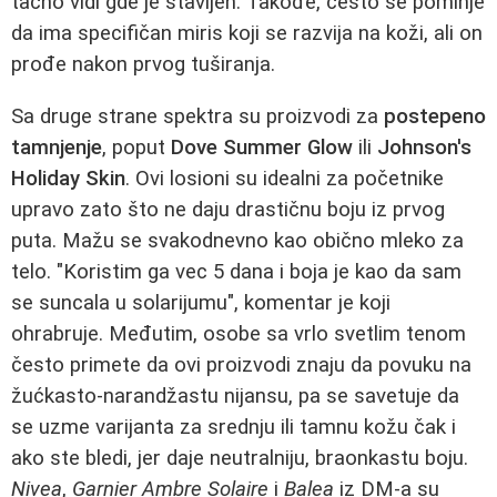
tačno vidi gde je stavljen. Takođe, često se pominje
da ima specifičan miris koji se razvija na koži, ali on
prođe nakon prvog tuširanja.
Sa druge strane spektra su proizvodi za
postepeno
tamnjenje
, poput
Dove Summer Glow
ili
Johnson's
Holiday Skin
. Ovi losioni su idealni za početnike
upravo zato što ne daju drastičnu boju iz prvog
puta. Mažu se svakodnevno kao obično mleko za
telo. "Koristim ga vec 5 dana i boja je kao da sam
se suncala u solarijumu", komentar je koji
ohrabruje. Međutim, osobe sa vrlo svetlim tenom
često primete da ovi proizvodi znaju da povuku na
žućkasto-narandžastu nijansu, pa se savetuje da
se uzme varijanta za srednju ili tamnu kožu čak i
ako ste bledi, jer daje neutralniju, braonkastu boju.
Nivea
,
Garnier Ambre Solaire
i
Balea
iz DM-a su