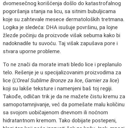
dvomesečnog korišćenja došlo do katastrofalnog
pogoršanja stanja na licu, sa sitnim bubuljicama
koje su zahtevale mesece dermatoloških tretmana.
Logika je sledeća: DHA isušuje površinu, pa lojne
žlezde počinju da proizvode višak sebuma kako bi
nadoknadile tu suvoću. Taj višak zapušava pore i
stvara uporne probleme.
To ne znači da morate imati bledo lice i preplanulo
telo. Rešenje je u specijalizovanim proizvodima za
lice (
L'Oreal Sublime Bronze za lice
,
Garnier za lice
)
koji su lakše teksture i namenjeni baš toj regiji.
Takođe, odličan trik je da ne mažete čistu kremu za
samopotamnjivanje, već da pomešate malu količinu
sa svojom uobičajenom dnevnom ili noćnom
hidratantnom kremom. Tako dobijate postepeni,