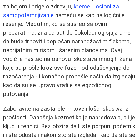
za bojom i brige o zdravlju,
kreme i losioni za
samopotamnjivanje
nameću se kao najlogičnije
rešenje. Međutim, ko se susreo sa ovim
preparatima, zna da put do čokoladnog sjaja ume
da bude trnovit i popločan narandžastim flekama,
neprijatnim mirisom i šarenim dlanovima. Ovaj
vodič je nastao na osnovu iskustava mnogih žena
koje su prošle kroz sve faze - od oduševljenja do
razočarenja - i konačno pronašle način da izgledaju
kao da su se upravo vratile sa egzotičnog
putovanja.
Zaboravite na zastarele mitove i loša iskustva iz
prošlosti. Današnja kozmetika je napredovala, ali je
ključ u tehnici. Bez obzira da li ste potpuni početnik
ili ste odustali nakon što ste izgledali kao da ste se