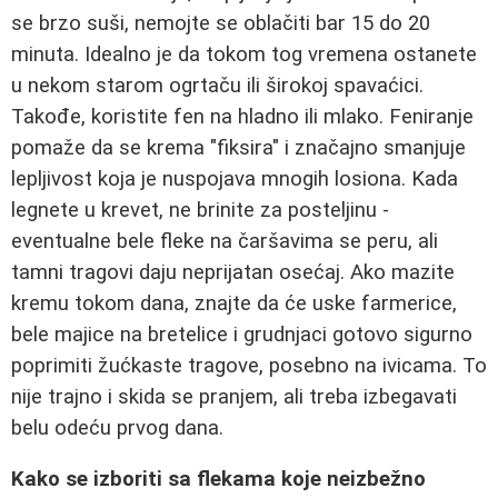
se brzo suši, nemojte se oblačiti bar 15 do 20
minuta. Idealno je da tokom tog vremena ostanete
u nekom starom ogrtaču ili širokoj spavaćici.
Takođe, koristite fen na hladno ili mlako. Feniranje
pomaže da se krema "fiksira" i značajno smanjuje
lepljivost koja je nuspojava mnogih losiona. Kada
legnete u krevet, ne brinite za posteljinu -
eventualne bele fleke na čaršavima se peru, ali
tamni tragovi daju neprijatan osećaj. Ako mazite
kremu tokom dana, znajte da će uske farmerice,
bele majice na bretelice i grudnjaci gotovo sigurno
poprimiti žućkaste tragove, posebno na ivicama. To
nije trajno i skida se pranjem, ali treba izbegavati
belu odeću prvog dana.
Kako se izboriti sa flekama koje neizbežno