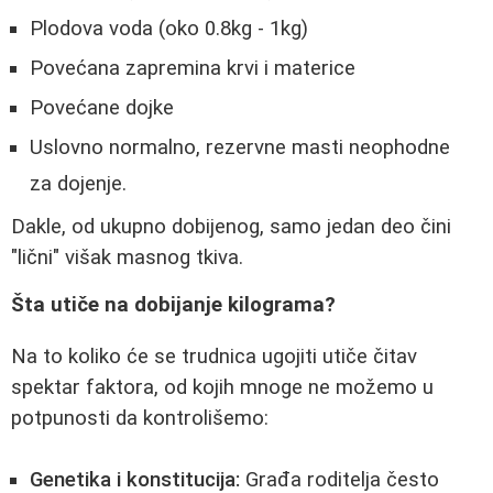
Plodova voda (oko 0.8kg - 1kg)
Povećana zapremina krvi i materice
Povećane dojke
Uslovno normalno, rezervne masti neophodne
za dojenje.
Dakle, od ukupno dobijenog, samo jedan deo čini
"lični" višak masnog tkiva.
Šta utiče na dobijanje kilograma?
Na to koliko će se trudnica ugojiti utiče čitav
spektar faktora, od kojih mnoge ne možemo u
potpunosti da kontrolišemo:
Genetika i konstitucija:
Građa roditelja često