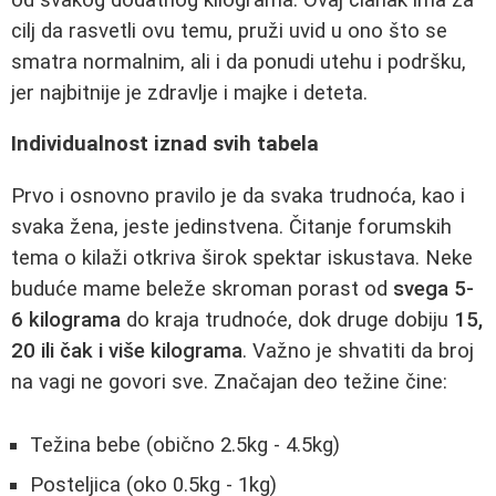
cilj da rasvetli ovu temu, pruži uvid u ono što se
smatra normalnim, ali i da ponudi utehu i podršku,
jer najbitnije je zdravlje i majke i deteta.
Individualnost iznad svih tabela
Prvo i osnovno pravilo je da svaka trudnoća, kao i
svaka žena, jeste jedinstvena. Čitanje forumskih
tema o kilaži otkriva širok spektar iskustava. Neke
buduće mame beleže skroman porast od
svega 5-
6 kilograma
do kraja trudnoće, dok druge dobiju
15,
20 ili čak i više kilograma
. Važno je shvatiti da broj
na vagi ne govori sve. Značajan deo težine čine:
Težina bebe (obično 2.5kg - 4.5kg)
Posteljica (oko 0.5kg - 1kg)