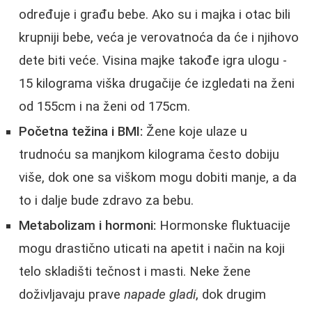
određuje i građu bebe. Ako su i majka i otac bili
krupniji bebe, veća je verovatnoća da će i njihovo
dete biti veće. Visina majke takođe igra ulogu -
15 kilograma viška drugačije će izgledati na ženi
od 155cm i na ženi od 175cm.
Početna težina i BMI:
Žene koje ulaze u
trudnoću sa manjkom kilograma često dobiju
više, dok one sa viškom mogu dobiti manje, a da
to i dalje bude zdravo za bebu.
Metabolizam i hormoni:
Hormonske fluktuacije
mogu drastično uticati na apetit i način na koji
telo skladišti tečnost i masti. Neke žene
doživljavaju prave
napade gladi
, dok drugim