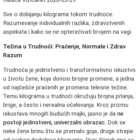
Sve o dobijanju kilograma tokom trudnoće.
Razumevanje individualnih razlika, zdravstvenih
aspekata i kako se ne opterećivati brojem na vagi.
Težina u Trudnoći: Praćenje, Normale i Zdrav
Razum
Trudnoća je jedinstveno i transformativno iskustvo
u životu žene, koje donosi brojne promene, a jedna
od najčešće praćenih je promena telesne težine.
Temu kilograma u trudnoći okružuju brojna pitanja,
brige, a često i nerealna očekivanja. Kroz prizmu
iskustava mnogih budućih majki, jasno je da
ne
postoji jedinstveni, univerzalni obrazac
. Dok se
neke žene brinu što se premalo goje, druge strepe
od svakog dodatnog kilograma. Ovaj članak ima za