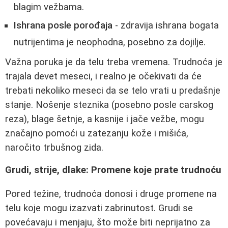
blagim vežbama.
Ishrana posle porođaja
- zdravija ishrana bogata
nutrijentima je neophodna, posebno za dojilje.
Važna poruka je da telu treba vremena. Trudnoća je
trajala devet meseci, i realno je očekivati da će
trebati nekoliko meseci da se telo vrati u predašnje
stanje. Nošenje steznika (posebno posle carskog
reza), blage šetnje, a kasnije i jače vežbe, mogu
značajno pomoći u zatezanju kože i mišića,
naročito trbušnog zida.
Grudi, strije, dlake: Promene koje prate trudnoću
Pored težine, trudnoća donosi i druge promene na
telu koje mogu izazvati zabrinutost. Grudi se
povećavaju i menjaju, što može biti neprijatno za