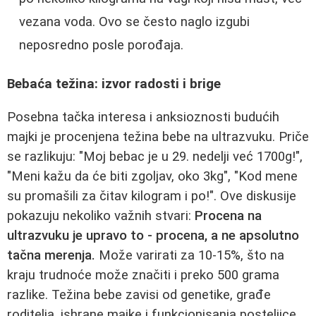
vezana voda. Ovo se često naglo izgubi
neposredno posle porođaja.
Bebaća težina: izvor radosti i brige
Posebna tačka interesa i anksioznosti budućih
majki je procenjena težina bebe na ultrazvuku. Priče
se razlikuju: "Moj bebac je u 29. nedelji već 1700g!",
"Meni kažu da će biti zgoljav, oko 3kg", "Kod mene
su promašili za čitav kilogram i po!". Ove diskusije
pokazuju nekoliko važnih stvari:
Procena na
ultrazvuku je upravo to - procena, a ne apsolutno
tačna merenja.
Može varirati za 10-15%, što na
kraju trudnoće može značiti i preko 500 grama
razlike. Težina bebe zavisi od genetike, građe
roditelja, ishrane majke i funkcionisanja posteljice.