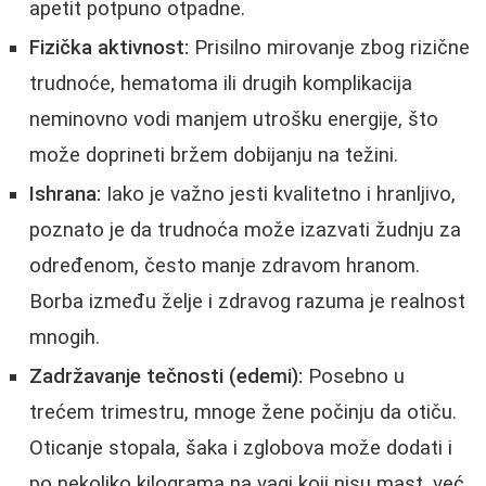
apetit potpuno otpadne.
Fizička aktivnost:
Prisilno mirovanje zbog rizične
trudnoće, hematoma ili drugih komplikacija
neminovno vodi manjem utrošku energije, što
može doprineti bržem dobijanju na težini.
Ishrana:
Iako je važno jesti kvalitetno i hranljivo,
poznato je da trudnoća može izazvati žudnju za
određenom, često manje zdravom hranom.
Borba između želje i zdravog razuma je realnost
mnogih.
Zadržavanje tečnosti (edemi):
Posebno u
trećem trimestru, mnoge žene počinju da otiču.
Oticanje stopala, šaka i zglobova može dodati i
po nekoliko kilograma na vagi koji nisu mast, već