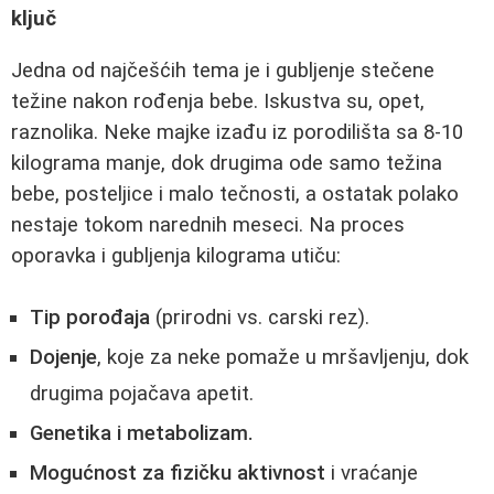
ključ
Jedna od najčešćih tema je i gubljenje stečene
težine nakon rođenja bebe. Iskustva su, opet,
raznolika. Neke majke izađu iz porodilišta sa 8-10
kilograma manje, dok drugima ode samo težina
bebe, posteljice i malo tečnosti, a ostatak polako
nestaje tokom narednih meseci. Na proces
oporavka i gubljenja kilograma utiču:
Tip porođaja
(prirodni vs. carski rez).
Dojenje
, koje za neke pomaže u mršavljenju, dok
drugima pojačava apetit.
Genetika i metabolizam.
Mogućnost za fizičku aktivnost
i vraćanje