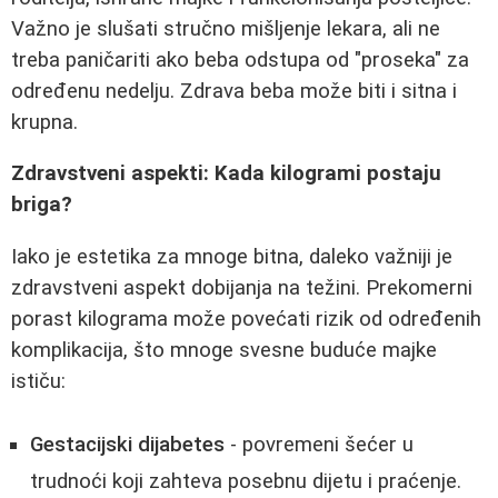
Važno je slušati stručno mišljenje lekara, ali ne
treba paničariti ako beba odstupa od "proseka" za
određenu nedelju. Zdrava beba može biti i sitna i
krupna.
Zdravstveni aspekti: Kada kilogrami postaju
briga?
Iako je estetika za mnoge bitna, daleko važniji je
zdravstveni aspekt dobijanja na težini. Prekomerni
porast kilograma može povećati rizik od određenih
komplikacija, što mnoge svesne buduće majke
ističu:
Gestacijski dijabetes
- povremeni šećer u
trudnoći koji zahteva posebnu dijetu i praćenje.