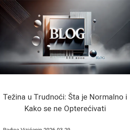
Težina u Trudnoći: Šta je Normalno i
Kako se ne Opterećivati
Radica Vizićanin
2026-03-29