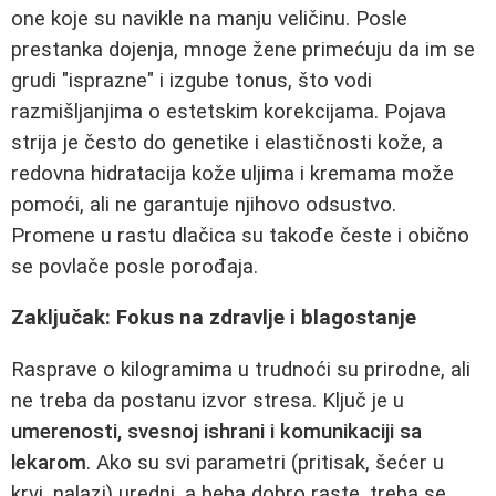
one koje su navikle na manju veličinu. Posle
prestanka dojenja, mnoge žene primećuju da im se
grudi "isprazne" i izgube tonus, što vodi
razmišljanjima o estetskim korekcijama. Pojava
strija je često do genetike i elastičnosti kože, a
redovna hidratacija kože uljima i kremama može
pomoći, ali ne garantuje njihovo odsustvo.
Promene u rastu dlačica su takođe česte i obično
se povlače posle porođaja.
Zaključak: Fokus na zdravlje i blagostanje
Rasprave o kilogramima u trudnoći su prirodne, ali
ne treba da postanu izvor stresa. Ključ je u
umerenosti, svesnoj ishrani i komunikaciji sa
lekarom
. Ako su svi parametri (pritisak, šećer u
krvi, nalazi) uredni, a beba dobro raste, treba se