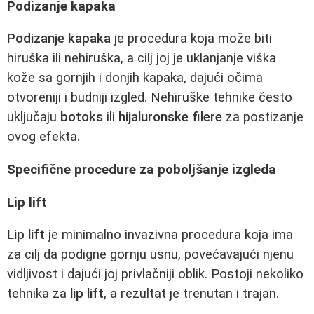
Podizanje kapaka
Podizanje kapaka
je procedura koja može biti
hiruška ili nehiruška, a cilj joj je uklanjanje viška
kože sa gornjih i donjih kapaka, dajući očima
otvoreniji i budniji izgled. Nehiruške tehnike često
uključaju
botoks
ili
hijaluronske filere
za postizanje
ovog efekta.
Specifične procedure za poboljšanje izgleda
Lip lift
Lip lift
je minimalno invazivna procedura koja ima
za cilj da podigne gornju usnu, povećavajući njenu
vidljivost i dajući joj privlačniji oblik. Postoji nekoliko
tehnika za
lip lift
, a rezultat je trenutan i trajan.