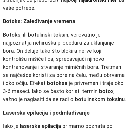
vaše potrebe.
Botoks: Zaleđivanje vremena
Botoks
, ili
botulinski toksin
, verovatno je
najpoznatija nehiruška procedura za uklanjanje
bora. On deluje tako što blokira nerve koji
kontrolišu mišiće lica, sprečavajući njihovo
kontrahovanje i stvaranje mimičnih bora. Tretman
se najčešće koristi za bore na čelu, među obrvama
i oko očiju. Efekat
botoksa
je privremen i traje oko
3-6 meseci. Iako se često koristi termin
botox
,
važno je naglasiti da se radi o
botulinskom toksinu
.
Laserska epilacija i podmlađivanje
Iako je
laserska epilacija
primarno poznata po