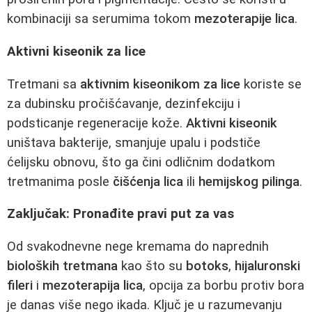
kombinaciji sa serumima tokom
mezoterapije lica
.
Aktivni kiseonik za lice
Tretmani sa
aktivnim kiseonikom za lice
koriste se
za dubinsku pročišćavanje, dezinfekciju i
podsticanje regeneracije kože.
Aktivni kiseonik
uništava bakterije, smanjuje upalu i podstiče
ćelijsku obnovu, što ga čini odličnim dodatkom
tretmanima posle
čišćenja lica
ili
hemijskog pilinga
.
Zaključak: Pronađite pravi put za vas
Od svakodnevne nege kremama do naprednih
bioloških tretmana
kao što su
botoks
,
hijaluronski
fileri
i
mezoterapija lica
, opcija za borbu protiv bora
je danas više nego ikada. Ključ je u razumevanju