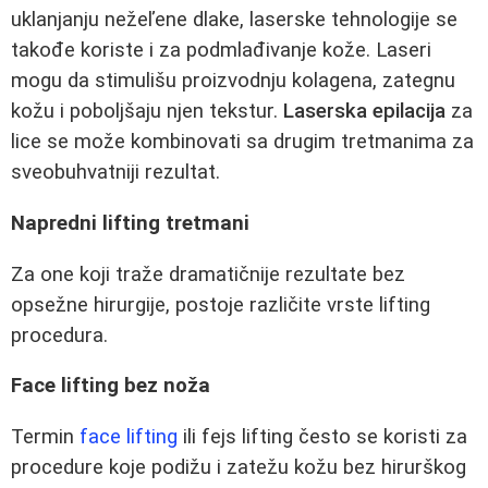
uklanjanju nežeľene dlake, laserske tehnologije se
takođe koriste i za podmlađivanje kože. Laseri
mogu da stimulišu proizvodnju kolagena, zategnu
kožu i poboljšaju njen tekstur.
Laserska epilacija
za
lice se može kombinovati sa drugim tretmanima za
sveobuhvatniji rezultat.
Napredni lifting tretmani
Za one koji traže dramatičnije rezultate bez
opsežne hirurgije, postoje različite vrste lifting
procedura.
Face lifting bez noža
Termin
face lifting
ili fejs lifting često se koristi za
procedure koje podižu i zatežu kožu bez hirurškog