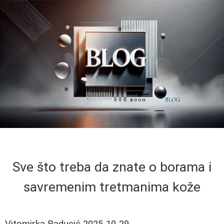
Sve što treba da znate o borama i
savremenim tretmanima kože
Vitomirka Raducić
2025-10-29