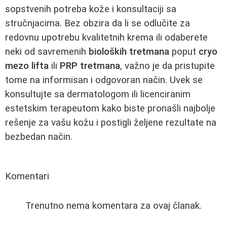
sopstvenih potreba kože i konsultaciji sa
stručnjacima. Bez obzira da li se odlučite za
redovnu upotrebu kvalitetnih krema ili odaberete
neki od savremenih
bioloških tretmana
poput
cryo
mezo lifta
ili
PRP tretmana
, važno je da pristupite
tome na informisan i odgovoran način. Uvek se
konsultujte sa dermatologom ili licenciranim
estetskim terapeutom kako biste pronašli najbolje
rešenje za vašu kožu i postigli željene rezultate na
bezbedan način.
Komentari
Trenutno nema komentara za ovaj članak.