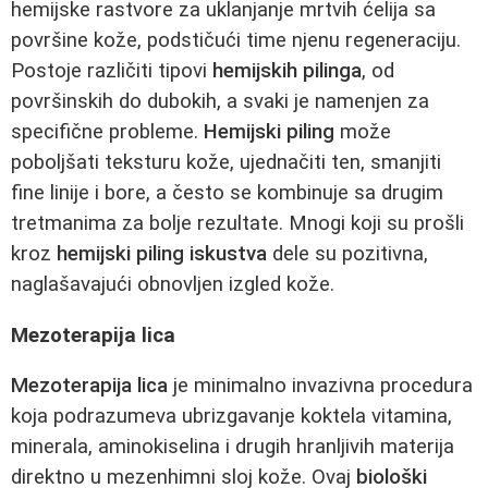
hemijske rastvore za uklanjanje mrtvih ćelija sa
površine kože, podstičući time njenu regeneraciju.
Postoje različiti tipovi
hemijskih pilinga
, od
površinskih do dubokih, a svaki je namenjen za
specifične probleme.
Hemijski piling
može
poboljšati teksturu kože, ujednačiti ten, smanjiti
fine linije i bore, a često se kombinuje sa drugim
tretmanima za bolje rezultate. Mnogi koji su prošli
kroz
hemijski piling iskustva
dele su pozitivna,
naglašavajući obnovljen izgled kože.
Mezoterapija lica
Mezoterapija lica
je minimalno invazivna procedura
koja podrazumeva ubrizgavanje koktela vitamina,
minerala, aminokiselina i drugih hranljivih materija
direktno u mezenhimni sloj kože. Ovaj
biološki