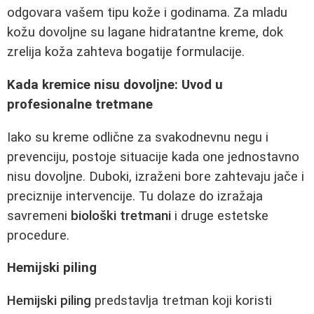
odgovara vašem tipu kože i godinama. Za mladu
kožu dovoljne su lagane hidratantne kreme, dok
zrelija koža zahteva bogatije formulacije.
Kada kremice nisu dovoljne: Uvod u
profesionalne tretmane
Iako su kreme odlične za svakodnevnu negu i
prevenciju, postoje situacije kada one jednostavno
nisu dovoljne. Duboki, izraženi bore zahtevaju jače i
preciznije intervencije. Tu dolaze do izražaja
savremeni
biološki tretmani
i druge estetske
procedure.
Hemijski piling
Hemijski piling
predstavlja tretman koji koristi