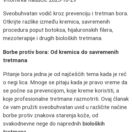
Sveobuhvatan vodič kroz prevenciju i tretman bora.
Otkrijte razlike između kremica, savremenih
procedura poput botoksa, hijaluronskih filera,
mezoterapije i drugih bioloških tretmana.
Borbe protiv bora: Od kremica do savremenih
tretmana
Pitanje bora jedna je od najčešćih tema kada je reč
o negi lica. Mnoge se pitaju kada je pravo vreme da
se počne sa prevencijom, koje kreme koristiti, a
koje profesionalne tretmane razmotriti. Ovaj članak
će vam pružiti sveobuhvatan uvid u različite načine
borbe protiv znakova starenja kože, od
svakodnevne nege do naprednih
bioloških
tretmana
.