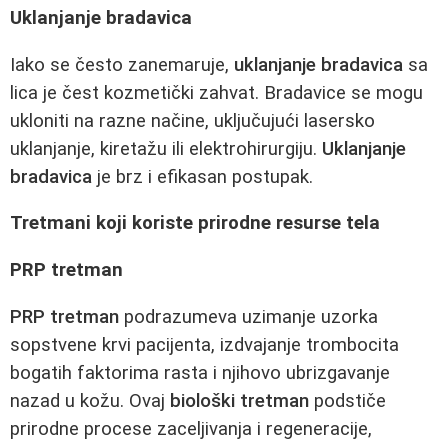
Uklanjanje bradavica
Iako se često zanemaruje,
uklanjanje bradavica
sa
lica je čest kozmetički zahvat. Bradavice se mogu
ukloniti na razne načine, uključujući lasersko
uklanjanje, kiretažu ili elektrohirurgiju.
Uklanjanje
bradavica
je brz i efikasan postupak.
Tretmani koji koriste prirodne resurse tela
PRP tretman
PRP tretman
podrazumeva uzimanje uzorka
sopstvene krvi pacijenta, izdvajanje trombocita
bogatih faktorima rasta i njihovo ubrizgavanje
nazad u kožu. Ovaj
biološki tretman
podstiče
prirodne procese zaceljivanja i regeneracije,