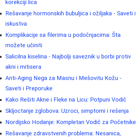
korekciji lica
Rešavanje hormonskih bubuljica i ožiljaka - Saveti i
iskustva
Komplikacije sa filerima u podočnjacima: Šta
možete učiniti
Salicilna kiselina - Najbolji saveznik u borbi protiv
akni i mitisera
Anti-Aging Nega za Masnu i Mešovitu Kožu -
Saveti i Preporuke
Kako Rešiti Akne i Fleke na Licu: Potpuni Vodič
Skljoctanje zglobova: Uzroci, simptomi i rešenja
Nordijsko Hodanje: Kompletan Vodič za Početnike
Rešavanje zdravstvenih problema: Nesanica,