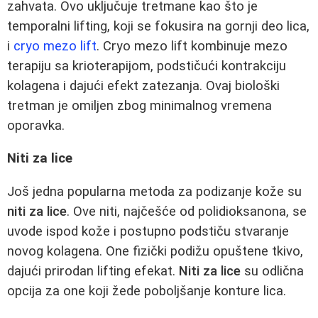
zahvata. Ovo uključuje tretmane kao što je
temporalni lifting, koji se fokusira na gornji deo lica,
i
cryo mezo lift
. Cryo mezo lift kombinuje mezo
terapiju sa krioterapijom, podstičući kontrakciju
kolagena i dajući efekt zatezanja. Ovaj biološki
tretman je omiljen zbog minimalnog vremena
oporavka.
Niti za lice
Još jedna popularna metoda za podizanje kože su
niti za lice
. Ove niti, najčešće od polidioksanona, se
uvode ispod kože i postupno podstiču stvaranje
novog kolagena. One fizički podižu opuštene tkivo,
dajući prirodan lifting efekat.
Niti za lice
su odlična
opcija za one koji žede poboljšanje konture lica.