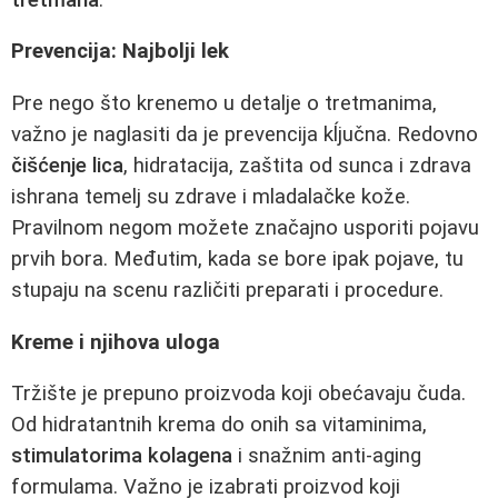
Prevencija: Najbolji lek
Pre nego što krenemo u detalje o tretmanima,
važno je naglasiti da je prevencija kĺjučna. Redovno
čišćenje lica
, hidratacija, zaštita od sunca i zdrava
ishrana temelj su zdrave i mladalačke kože.
Pravilnom negom možete značajno usporiti pojavu
prvih bora. Međutim, kada se bore ipak pojave, tu
stupaju na scenu različiti preparati i procedure.
Kreme i njihova uloga
Tržište je prepuno proizvoda koji obećavaju čuda.
Od hidratantnih krema do onih sa vitaminima,
stimulatorima kolagena
i snažnim anti-aging
formulama. Važno je izabrati proizvod koji