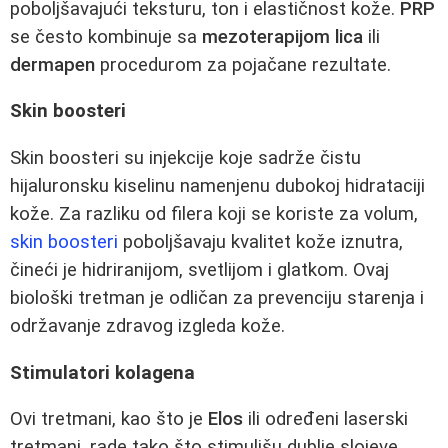
poboljšavajući teksturu, ton i elastičnost kože.
PRP
se često kombinuje sa
mezoterapijom lica
ili
dermapen
procedurom za pojačane rezultate.
Skin boosteri
Skin boosteri su injekcije koje sadrže čistu
hijaluronsku kiselinu namenjenu dubokoj hidrataciji
kože. Za razliku od filera koji se koriste za volum,
skin boosteri
poboljšavaju kvalitet kože iznutra,
čineći je hidriranijom, svetlijom i glatkom. Ovaj
biološki tretman je odličan za prevenciju starenja i
održavanje zdravog izgleda kože.
Stimulatori kolagena
Ovi tretmani, kao što je
Elos
ili određeni laserski
tretmani, rade tako što stimulišu dublje slojeve