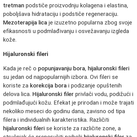
tretman
podstiče proizvodnju kolagena i elastina,
poboljšava hidrataciju i podstiče regeneraciju.
Mezoterapija lica
je izuzetno popularna zbog svoje
efikasnosti u podmlađivanju i osvežavanju izgleda
kože.
Hijaluronski fileri
Kada je reč o
popunjavanju bora
,
hijaluronski fileri
su jedan od najpopularnijih izbora. Ovi fileri se
koriste za
korekcija bora
i podizanje opuštenih
delova lica.
Hijaluronski filer
privlači vodu, podižući i
podmlađujući kožu. Efekat je prirodan i može trajati
nekoliko meseci do godinu dana, zavisno od tipa
filera i individualnih karakteristika. Različiti
hijaluronski fileri
se koriste za različite zone, a
stručnjak će preporučiti najbolji
hijaluronski filer
za