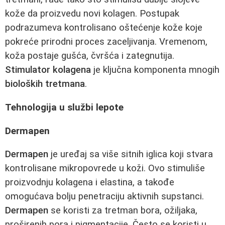
kože da proizvedu novi kolagen. Postupak
podrazumeva kontrolisano oštećenje kože koje
pokreće prirodni proces zaceljivanja. Vremenom,
koža postaje gušća, čvršća i zategnutija.
Stimulator kolagena
je ključna komponenta mnogih
bioloških tretmana
.
Tehnologija u službi lepote
Dermapen
Dermapen
je uređaj sa više sitnih iglica koji stvara
kontrolisane mikropovrede u koži. Ovo stimuliše
proizvodnju kolagena i elastina, a takođe
omogućava bolju penetraciju aktivnih supstanci.
Dermapen
se koristi za tretman bora, ožiljaka,
proširenih pora i pigmentacije. Često se koristi u