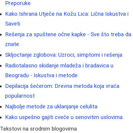
Preporuke
Kako Ishrana Utječe na Kožu Lica: Lična Iskustva i
Saveti
Rešenja za spuštene očne kapke - Sve što treba da
znate
Skljoctanje zglobova: Uzroci, simptomi i rešenja
Radiotalasno skidanje mladeža i bradavica u
Beogradu - Iskustva i metode
Depilacija šećerom: Drevna metoda koja vraća
popularnost
Najbolje metode za uklanjanje celulita
Kako uspešno gajiti cveće u senovitim uslovima
Tekstovi na srodnim blogovima