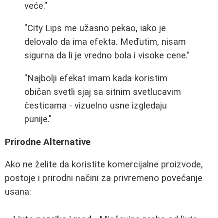
veće."
"City Lips me užasno pekao, iako je
delovalo da ima efekta. Međutim, nisam
sigurna da li je vredno bola i visoke cene."
"Najbolji efekat imam kada koristim
običan svetli sjaj sa sitnim svetlucavim
česticama - vizuelno usne izgledaju
punije."
Prirodne Alternative
Ako ne želite da koristite komercijalne proizvode,
postoje i prirodni načini za privremeno povećanje
usana: