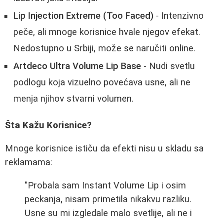
Lip Injection Extreme (Too Faced)
- Intenzivno
peče, ali mnoge korisnice hvale njegov efekat.
Nedostupno u Srbiji, može se naručiti online.
Artdeco Ultra Volume Lip Base
- Nudi svetlu
podlogu koja vizuelno povećava usne, ali ne
menja njihov stvarni volumen.
Šta Kažu Korisnice?
Mnoge korisnice ističu da efekti nisu u skladu sa
reklamama:
"Probala sam Instant Volume Lip i osim
peckanja, nisam primetila nikakvu razliku.
Usne su mi izgledale malo svetlije, ali ne i