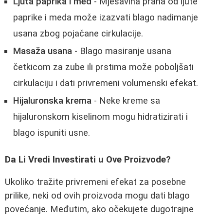
Ljuta paprika i med
- Mješavina praha od ljute
paprike i meda može izazvati blago nadimanje
usana zbog pojačane cirkulacije.
Masaža usana
- Blago masiranje usana
četkicom za zube ili prstima može poboljšati
cirkulaciju i dati privremeni volumenski efekat.
Hijaluronska krema
- Neke kreme sa
hijaluronskom kiselinom mogu hidratizirati i
blago ispuniti usne.
Da Li Vredi Investirati u Ove Proizvode?
Ukoliko tražite privremeni efekat za posebne
prilike, neki od ovih proizvoda mogu dati blago
povećanje. Međutim, ako očekujete dugotrajne