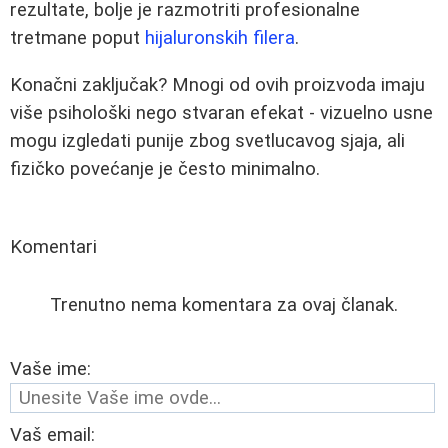
rezultate, bolje je razmotriti profesionalne
tretmane poput
hijaluronskih filera
.
Konačni zaključak? Mnogi od ovih proizvoda imaju
više psihološki nego stvaran efekat - vizuelno usne
mogu izgledati punije zbog svetlucavog sjaja, ali
fizičko povećanje je često minimalno.
Komentari
Trenutno nema komentara za ovaj članak.
Vaše ime:
Vaš email: