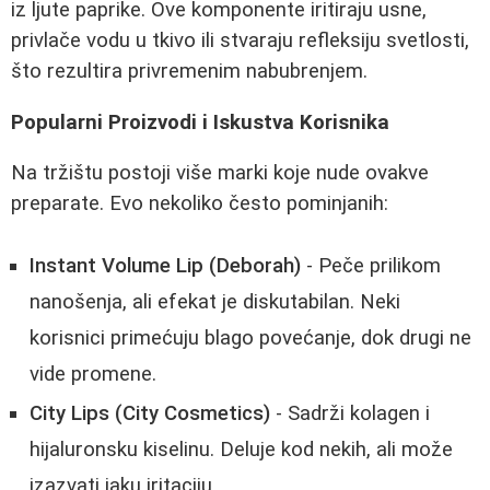
iz ljute paprike. Ove komponente iritiraju usne,
privlače vodu u tkivo ili stvaraju refleksiju svetlosti,
što rezultira privremenim nabubrenjem.
Popularni Proizvodi i Iskustva Korisnika
Na tržištu postoji više marki koje nude ovakve
preparate. Evo nekoliko često pominjanih:
Instant Volume Lip (Deborah)
- Peče prilikom
nanošenja, ali efekat je diskutabilan. Neki
korisnici primećuju blago povećanje, dok drugi ne
vide promene.
City Lips (City Cosmetics)
- Sadrži kolagen i
hijaluronsku kiselinu. Deluje kod nekih, ali može
izazvati jaku iritaciju.