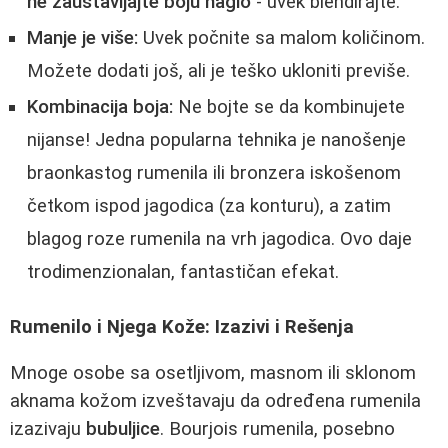
ne zaustavljajte boju naglo
- uvek blendirajte.
Manje je više:
Uvek počnite sa malom količinom.
Možete dodati još, ali je teško ukloniti previše.
Kombinacija boja:
Ne bojte se da kombinujete
nijanse! Jedna popularna tehnika je nanošenje
braonkastog rumenila ili bronzera iskošenom
četkom ispod jagodica (za konturu), a zatim
blagog roze rumenila na vrh jagodica. Ovo daje
trodimenzionalan, fantastičan efekat.
Rumenilo i Njega Kože: Izazivi i Rešenja
Mnoge osobe sa osetljivom, masnom ili sklonom
aknama kožom izveštavaju da određena rumenila
izazivaju
bubuljice
. Bourjois rumenila, posebno