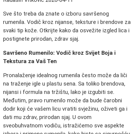
Sve što treba da znate o izboru savršenog
rumenila. Vodič kroz nijanse, teksture i brendove za
svaki tip kože. Otkrijte kako da osvežite izgled lica i
postignete prirodan, zdrav sjaj.
Savršeno Rumenilo: Vodič kroz Svijet Boja i
Tekstura za Vaš Ten
Pronalaženje idealnog rumenila često može da liči
na traženje igle u plastu sena. Sa toliko brendova,
nijansi i formula na tržištu, lako je izgubiti se.
Međutim, pravo rumenilo može da bude čarobni
dodir koji će vašem licu vratiti svježinu, oživeti ga i
dati mu zdrav, prirodan sjaj. U ovom
sveobuhvatnom vodiču, istražićemo sve aspekte
izbora i primene rumenila, kako biste sa sigurnošću