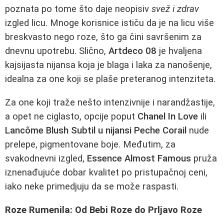
poznata po tome što daje neopisiv
svež i zdrav
izgled licu. Mnoge korisnice ističu da je na licu više
breskvasto nego roze, što ga čini savršenim za
dnevnu upotrebu. Slično,
Artdeco 08
je hvaljena
kajsijasta nijansa koja je blaga i laka za nanošenje,
idealna za one koji se plaše preteranog intenziteta.
Za one koji traže nešto intenzivnije i narandžastije,
a opet ne ciglasto, opcije poput
Chanel In Love
ili
Lancôme Blush Subtil u nijansi Peche Corail
nude
prelepe, pigmentovane boje. Međutim, za
svakodnevni izgled,
Essence Almost Famous
pruža
iznenađujuće dobar kvalitet po pristupačnoj ceni,
iako neke primedjuju da se može raspasti.
Roze Rumenila: Od Bebi Roze do Prljavo Roze