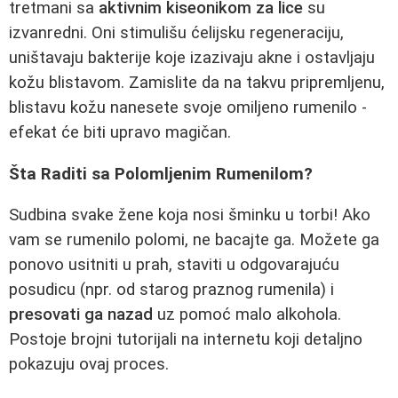
tretmani sa
aktivnim kiseonikom za lice
su
izvanredni. Oni stimulišu ćelijsku regeneraciju,
uništavaju bakterije koje izazivaju akne i ostavljaju
kožu blistavom. Zamislite da na takvu pripremljenu,
blistavu kožu nanesete svoje omiljeno rumenilo -
efekat će biti upravo magičan.
Šta Raditi sa Polomljenim Rumenilom?
Sudbina svake žene koja nosi šminku u torbi! Ako
vam se rumenilo polomi, ne bacajte ga. Možete ga
ponovo usitniti u prah, staviti u odgovarajuću
posudicu (npr. od starog praznog rumenila) i
presovati ga nazad
uz pomoć malo alkohola.
Postoje brojni tutorijali na internetu koji detaljno
pokazuju ovaj proces.