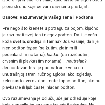
pronašli ono koje će vam savršeno pristajati.
Osnove: Razumevanje Vašeg Tena i Podtona
Pre nego što krenete u potragu za bojom, ključno
je razumeti svoj ten i njegov podton. Da li je vaša
koža
svetla, srednja ili tamna
? Još važnije, da li je
njen podton
topao
(sa žutim, zlatnim ili
pečenkastim notama),
hladan
(sa ružičastim,
crvenim ili plavkastim notama) ili
neutralan
?
Jednostavan test je posmatranje vena na
unutrašnjoj strani ručnog zgloba: ako izgledaju
zelenkasto, verovatno imate topao podton; ako su
plavkaste ili ljubičaste, hladan podton.
Ovo razumevanje je odlučujuće jer određuje koje
boje rumenila će na vama izgledati prirodno. Na