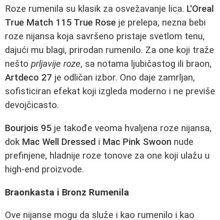
Roze rumenila su klasik za osvežavanje lica.
L'Oreal
True Match 115 True Rose
je prelepa, nezna bebi
roze nijansa koja savršeno pristaje svetlom tenu,
dajući mu blagi, prirodan rumenilo. Za one koji traže
nešto
prljavije roze
, sa notama ljubičastog ili braon,
Artdeco 27
je odličan izbor. Ono daje zamrljan,
sofisticiran efekat koji izgleda moderno i ne previše
devojčicasto.
Bourjois 95
je takođe veoma hvaljena roze nijansa,
dok
Mac Well Dressed
i
Mac Pink Swoon
nude
prefinjene, hladnije roze tonove za one koji ulažu u
high-end proizvode.
Braonkasta i Bronz Rumenila
Ove nijanse mogu da služe i kao rumenilo i kao