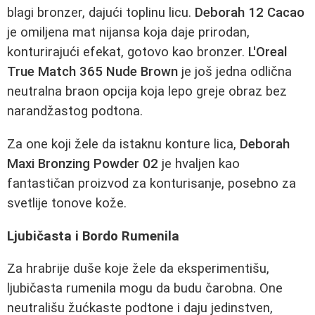
blagi bronzer, dajući toplinu licu.
Deborah 12 Cacao
je omiljena mat nijansa koja daje prirodan,
konturirajući efekat, gotovo kao bronzer.
L'Oreal
True Match 365 Nude Brown
je još jedna odlična
neutralna braon opcija koja lepo greje obraz bez
narandžastog podtona.
Za one koji žele da istaknu konture lica,
Deborah
Maxi Bronzing Powder 02
je hvaljen kao
fantastičan proizvod za konturisanje, posebno za
svetlije tonove kože.
Ljubičasta i Bordo Rumenila
Za hrabrije duše koje žele da eksperimentišu,
ljubičasta rumenila mogu da budu čarobna. One
neutrališu žućkaste podtone i daju jedinstven,