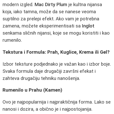
modern izgled.
Mac Dirty Plum
je kultna nijansa
koja, iako tamna, može da se nanese veoma
suptilno za prelepi efekt. Ako vam je potrebna
zamena, možete eksperimentisati sa
Inglot
senkama sličnih nijansi, koje se mogu koristiti i kao
rumenilo.
Tekstura i Formula: Prah, Kuglice, Krema ili Gel?
Izbor teksture podjednako je važan kao i izbor boje.
Svaka formula daje drugačiji završni efekat i
zahteva drugačiju tehniku nanošenja.
Rumenilo u Prahu (Kamen)
Ovo je najpopularnija i najpraktičnija forma. Lako se
nanosi i dozira, a obično je i najpostojanija.