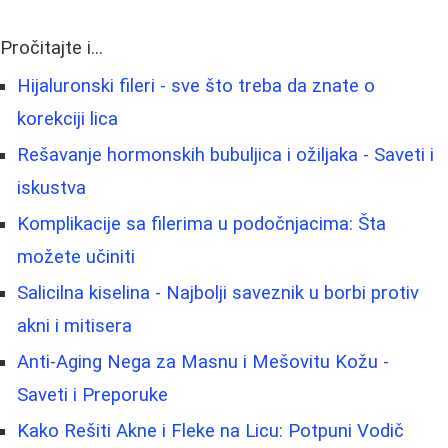
Pročitajte i...
Hijaluronski fileri - sve što treba da znate o
korekciji lica
Rešavanje hormonskih bubuljica i ožiljaka - Saveti i
iskustva
Komplikacije sa filerima u podočnjacima: Šta
možete učiniti
Salicilna kiselina - Najbolji saveznik u borbi protiv
akni i mitisera
Anti-Aging Nega za Masnu i Mešovitu Kožu -
Saveti i Preporuke
Kako Rešiti Akne i Fleke na Licu: Potpuni Vodič