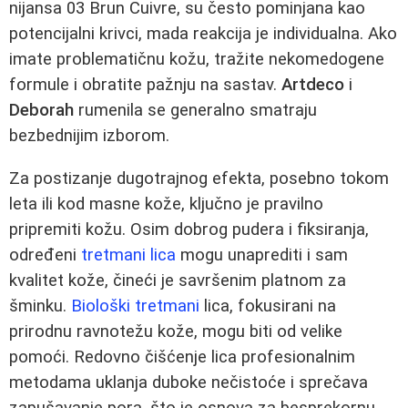
nijansa 03 Brun Cuivre, su često pominjana kao
potencijalni krivci, mada reakcija je individualna. Ako
imate problematičnu kožu, tražite nekomedogene
formule i obratite pažnju na sastav.
Artdeco
i
Deborah
rumenila se generalno smatraju
bezbednijim izborom.
Za postizanje dugotrajnog efekta, posebno tokom
leta ili kod masne kože, ključno je pravilno
pripremiti kožu. Osim dobrog pudera i fiksiranja,
određeni
tretmani lica
mogu unaprediti i sam
kvalitet kože, čineći je savršenim platnom za
šminku.
Biološki tretmani
lica, fokusirani na
prirodnu ravnotežu kože, mogu biti od velike
pomoći. Redovno čišćenje lica profesionalnim
metodama uklanja duboke nečistoće i sprečava
zapušavanje pora, što je osnova za besprekornu