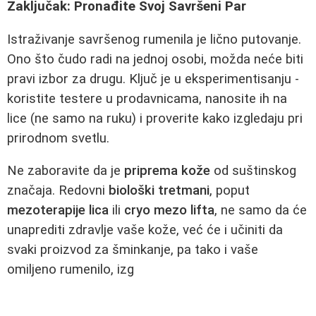
Zaključak: Pronađite Svoj Savršeni Par
Istraživanje savršenog rumenila je lično putovanje.
Ono što čudo radi na jednoj osobi, možda neće biti
pravi izbor za drugu. Ključ je u eksperimentisanju -
koristite testere u prodavnicama, nanosite ih na
lice (ne samo na ruku) i proverite kako izgledaju pri
prirodnom svetlu.
Ne zaboravite da je
priprema kože
od suštinskog
značaja. Redovni
biološki tretmani
, poput
mezoterapije lica
ili
cryo mezo lifta
, ne samo da će
unaprediti zdravlje vaše kože, već će i učiniti da
svaki proizvod za šminkanje, pa tako i vaše
omiljeno rumenilo, izg