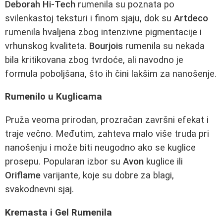
Deborah Hi-Tech
rumenila su poznata po
svilenkastoj teksturi i finom sjaju, dok su
Artdeco
rumenila hvaljena zbog intenzivne pigmentacije i
vrhunskog kvaliteta.
Bourjois
rumenila su nekada
bila kritikovana zbog tvrdoće, ali navodno je
formula poboljšana, što ih čini lakšim za nanošenje.
Rumenilo u Kuglicama
Pruža veoma prirodan, prozračan završni efekat i
traje večno. Međutim, zahteva malo više truda pri
nanošenju i može biti neugodno ako se kuglice
prosepu. Popularan izbor su
Avon
kuglice ili
Oriflame
varijante, koje su dobre za blagi,
svakodnevni sjaj.
Kremasta i Gel Rumenila