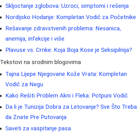
Skljoctanje zglobova: Uzroci, simptomi i rešenja
Nordijsko Hodanje: Kompletan Vodič za Početnike
Rešavanje zdravstvenih problema: Nesanica,
anemija, infekcije i više
Plavuse vs. Crnke: Koja Boja Kose je Seksipilnija?
Tekstovi na srodnim blogovima
Tajna Lijepe Njegovane Kože Vrata: Kompletan
Vodič za Negu
Kako Rešiti Problem Akni i Fleka: Potpuni Vodič
Da li je Tunizija Dobra za Letovanje? Sve Što Treba
da Znate Pre Putovanja
Saveti za vaspitanje pasa