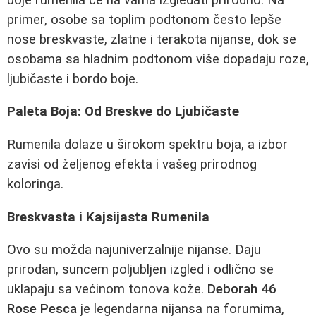
primer, osobe sa toplim podtonom često lepše
nose breskvaste, zlatne i terakota nijanse, dok se
osobama sa hladnim podtonom više dopadaju roze,
ljubičaste i bordo boje.
Paleta Boja: Od Breskve do Ljubičaste
Rumenila dolaze u širokom spektru boja, a izbor
zavisi od željenog efekta i vašeg prirodnog
koloringa.
Breskvasta i Kajsijasta Rumenila
Ovo su možda najuniverzalnije nijanse. Daju
prirodan, suncem poljubljen izgled i odlično se
uklapaju sa većinom tonova kože.
Deborah 46
Rose Pesca
je legendarna nijansa na forumima,