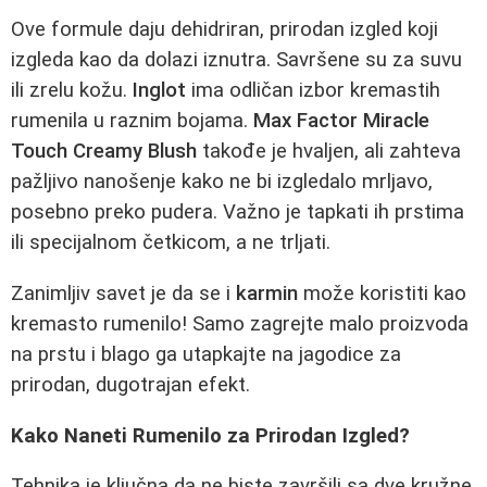
Ove formule daju dehidriran, prirodan izgled koji
izgleda kao da dolazi iznutra. Savršene su za suvu
ili zrelu kožu.
Inglot
ima odličan izbor kremastih
rumenila u raznim bojama.
Max Factor Miracle
Touch Creamy Blush
takođe je hvaljen, ali zahteva
pažljivo nanošenje kako ne bi izgledalo mrljavo,
posebno preko pudera. Važno je tapkati ih prstima
ili specijalnom četkicom, a ne trljati.
Zanimljiv savet je da se i
karmin
može koristiti kao
kremasto rumenilo! Samo zagrejte malo proizvoda
na prstu i blago ga utapkajte na jagodice za
prirodan, dugotrajan efekt.
Kako Naneti Rumenilo za Prirodan Izgled?
Tehnika je ključna da ne biste završili sa dve kružne