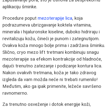
aplikaciju šminke.
Procedure poput
mezoterapije lica
, koja
podrazumeva ubrizgavanje koktela vitamina,
minerala i hijaluronske kiseline, duboko hidriraju i
revitalizuju kožu, čineći je punom i zategnutijom.
Ovakva koža mnogo bolje prima i zadržava šminku.
Slično, cryo mezo lift tretmani kombinuju snagu
mezoterapije sa efekom kontrakcije od hladnoće,
dajući trenutno zatezanje i podizanje kontura lica.
Nakon ovakvih tretmana, koža je tako zdravog
izgleda da vam možda neće ni trebati rumenilo!
Međutim, ako ga ipak primenite, ležeće savršeno
ravnomerno.
Za trenutno osveženje i dotok energije koži,