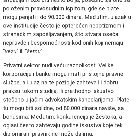
položenim
pravosudnim ispitom
, gde se plate
mogu penjati i do 90.000 dinara. Međutim, ulazak u
ove institucije često je opterećen nepotizmom i
stranačkim zapošljavanjem, što stvara osećaj
nepravde i bespomoćnosti kod onih koji nemaju
"
vezu
" ili "
šemu
".
Privatni sektor nudi veću raznolikost. Velike
korporacije i banke mogu imati pristojne pravne
službe, ali ulaz na te pozicije zahteva ili dobru
praksu tokom studija, ili prethodno iskustvo
stečeno u jačim advokatskim kancelarijama. Plate
tu mogu biti solidne, od 80.000 dinara naviše, sa
bonusima. Međutim, konkurencija je žestoka, a
oglasi često zahtevaju godine iskustva koje tek
diplomirani pravnik ne može da ima.