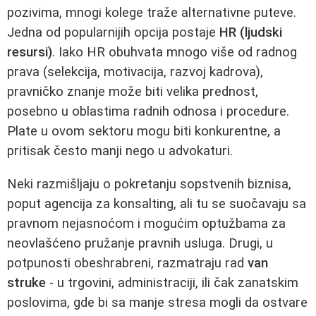
pozivima, mnogi kolege traže alternativne puteve.
Jedna od popularnijih opcija postaje
HR (ljudski
resursi)
. Iako HR obuhvata mnogo više od radnog
prava (selekcija, motivacija, razvoj kadrova),
pravničko znanje može biti velika prednost,
posebno u oblastima radnih odnosa i procedure.
Plate u ovom sektoru mogu biti konkurentne, a
pritisak često manji nego u advokaturi.
Neki razmišljaju o pokretanju sopstvenih biznisa,
poput agencija za konsalting, ali tu se suočavaju sa
pravnom nejasnoćom i mogućim optužbama za
neovlašćeno pružanje pravnih usluga. Drugi, u
potpunosti obeshrabreni, razmatraju rad
van
struke
- u trgovini, administraciji, ili čak zanatskim
poslovima, gde bi sa manje stresa mogli da ostvare