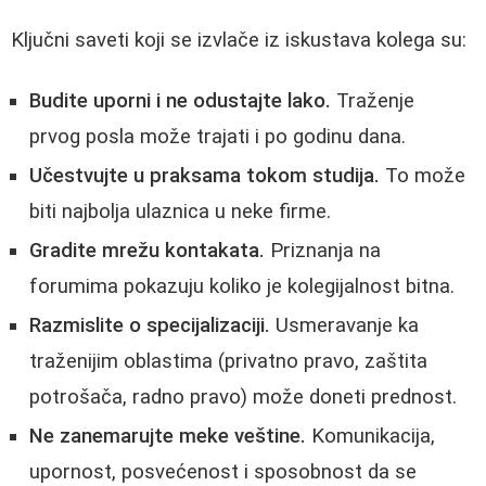
Ključni saveti koji se izvlače iz iskustava kolega su:
Budite uporni i ne odustajte lako.
Traženje
prvog posla može trajati i po godinu dana.
Učestvujte u praksama tokom studija.
To može
biti najbolja ulaznica u neke firme.
Gradite mrežu kontakata.
Priznanja na
forumima pokazuju koliko je kolegijalnost bitna.
Razmislite o specijalizaciji.
Usmeravanje ka
traženijim oblastima (privatno pravo, zaštita
potrošača, radno pravo) može doneti prednost.
Ne zanemarujte meke veštine.
Komunikacija,
upornost, posvećenost i sposobnost da se