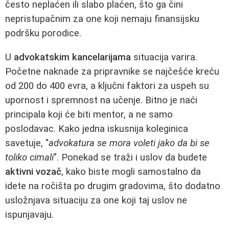
često neplaćen ili slabo plaćen, što ga čini
nepristupačnim za one koji nemaju finansijsku
podršku porodice.
U
advokatskim kancelarijama
situacija varira.
Početne naknade za pripravnike se najčešće kreću
od 200 do 400 evra, a ključni faktori za uspeh su
upornost i spremnost na učenje. Bitno je naći
principala koji će biti mentor, a ne samo
poslodavac. Kako jedna iskusnija koleginica
savetuje, "
advokatura se mora voleti jako da bi se
toliko cimali
". Ponekad se traži i uslov da budete
aktivni vozač
, kako biste mogli samostalno da
idete na ročišta po drugim gradovima, što dodatno
usložnjava situaciju za one koji taj uslov ne
ispunjavaju.