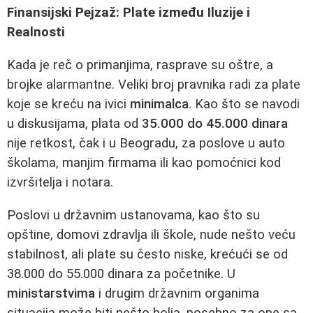
Finansijski Pejzaž: Plate između Iluzije i
Realnosti
Kada je reč o primanjima, rasprave su oštre, a
brojke alarmantne. Veliki broj pravnika radi za plate
koje se kreću na ivici
minimalca
. Kao što se navodi
u diskusijama, plata od
35.000 do 45.000 dinara
nije retkost, čak i u Beogradu, za poslove u auto
školama, manjim firmama ili kao pomoćnici kod
izvršitelja i notara.
Poslovi u državnim ustanovama, kao što su
opštine, domovi zdravlja ili škole, nude nešto veću
stabilnost, ali plate su često niske, krećući se od
38.000 do 55.000 dinara za početnike. U
ministarstvima
i drugim državnim organima
situacija može biti nešto bolja, posebno za one sa