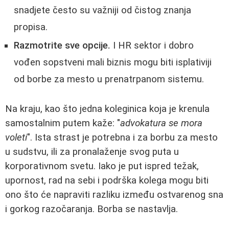
snadjete često su važniji od čistog znanja
propisa.
Razmotrite sve opcije.
I HR sektor i dobro
vođen sopstveni mali biznis mogu biti isplativiji
od borbe za mesto u prenatrpanom sistemu.
Na kraju, kao što jedna koleginica koja je krenula
samostalnim putem kaže: "
advokatura se mora
voleti
". Ista strast je potrebna i za borbu za mesto
u sudstvu, ili za pronalaženje svog puta u
korporativnom svetu. Iako je put ispred težak,
upornost, rad na sebi i podrška kolega mogu biti
ono što će napraviti razliku između ostvarenog sna
i gorkog razočaranja. Borba se nastavlja.