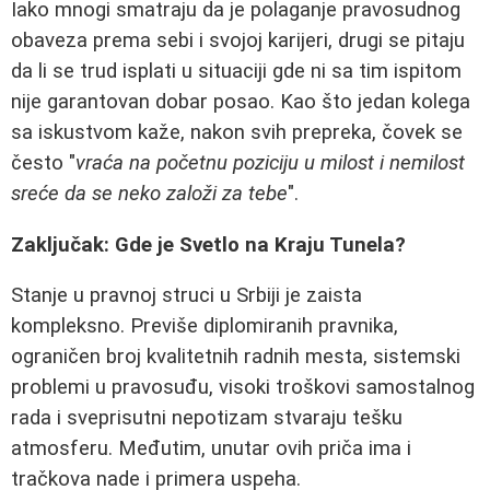
Iako mnogi smatraju da je polaganje pravosudnog
obaveza prema sebi i svojoj karijeri, drugi se pitaju
da li se trud isplati u situaciji gde ni sa tim ispitom
nije garantovan dobar posao. Kao što jedan kolega
sa iskustvom kaže, nakon svih prepreka, čovek se
često "
vraća na početnu poziciju u milost i nemilost
sreće da se neko založi za tebe
".
Zaključak: Gde je Svetlo na Kraju Tunela?
Stanje u pravnoj struci u Srbiji je zaista
kompleksno. Previše diplomiranih pravnika,
ograničen broj kvalitetnih radnih mesta, sistemski
problemi u pravosuđu, visoki troškovi samostalnog
rada i sveprisutni nepotizam stvaraju tešku
atmosferu. Međutim, unutar ovih priča ima i
tračkova nade i primera uspeha.