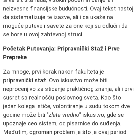
neizvesne finansijske budućnosti. Ovaj tekst nastoji
da sistematizuje te izazve, ali i da ukaže na
moguće puteve i savete za one koji su odlučili da
se bore u ovoj zahtevnoj struci.
Početak Putovanja: Pripravnički Staž i Prve
Prepreke
Za mnoge, prvi korak nakon fakulteta je
pripravnički staž
. Ovo iskustvo može biti
neprocenjivo za sticanje praktičnog znanja, ali i prvi
susret sa realnošću poslovnog sveta. Kao što
jedan kolega ističe, volontiranje u sudu tokom dve
godine može biti "
zlata vredno
" iskustvo, gde se
upoznaje ceo sistem, od pisarnice do suđenja.
Međutim, ogroman problem je što je ovaj period