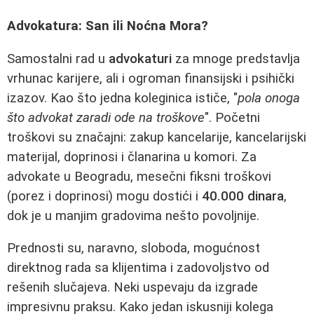
Advokatura: San ili Noćna Mora?
Samostalni rad u
advokaturi
za mnoge predstavlja
vrhunac karijere, ali i ogroman finansijski i psihički
izazov. Kao što jedna koleginica ističe, "
pola onoga
što advokat zaradi ode na troškove
". Početni
troškovi su značajni: zakup kancelarije, kancelarijski
materijal, doprinosi i članarina u komori. Za
advokate u Beogradu, mesečni fiksni troškovi
(porez i doprinosi) mogu dostići i
40.000 dinara
,
dok je u manjim gradovima nešto povoljnije.
Prednosti su, naravno, sloboda, mogućnost
direktnog rada sa klijentima i zadovoljstvo od
rešenih slučajeva. Neki uspevaju da izgrade
impresivnu praksu. Kako jedan iskusniji kolega