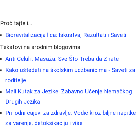
Pročitajte i...
Biorevitalizacija lica: Iskustva, Rezultati i Saveti
Tekstovi na srodnim blogovima
Anti Celulit Masaža: Sve Što Treba da Znate
Kako uštedeti na školskim udžbenicima - Saveti za
roditelje
Mali Kutak za Jezike: Zabavno Učenje Nemačkog i
Drugih Jezika
Prirodni čajevi za zdravlje: Vodič kroz biljne napitke
za varenje, detoksikaciju i više