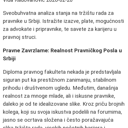
Sveobuhvatna analiza stanja na tržištu rada za
pravnike u Srbiji. Istražite izazve, plate, mogućnosti
za advokate i pripravnike, te savete za karijeru u
pravnoj struci.
Pravne Zavrzlame: Realnost Pravničkog Posla u
Srbiji
Diploma pravnog fakulteta nekada je predstavljala
siguran put ka prestižnom zanimanju, stabilnom
prihodu i društvenom ugledu. Međutim, današnja
realnost za mnoge mlade, ali i iskusne pravnike,
daleko je od te idealizovane slike. Kroz priču brojnih
kolega, koji su svoja iskustva podelili na forumima,
jasno se ocrtava složena i često poražavajuća
slika tržišta rada, visokih početnih barijera i