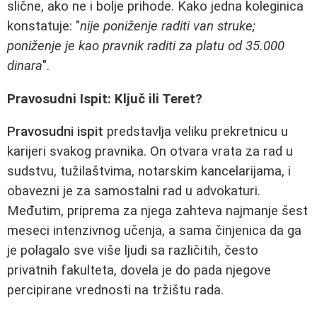
slične, ako ne i bolje prihode. Kako jedna koleginica
konstatuje: "
nije poniženje raditi van struke;
poniženje je kao pravnik raditi za platu od 35.000
dinara
".
Pravosudni Ispit: Ključ ili Teret?
Pravosudni ispit
predstavlja veliku prekretnicu u
karijeri svakog pravnika. On otvara vrata za rad u
sudstvu, tužilaštvima, notarskim kancelarijama, i
obavezni je za samostalni rad u advokaturi.
Međutim, priprema za njega zahteva najmanje šest
meseci intenzivnog učenja, a sama činjenica da ga
je polagalo sve više ljudi sa različitih, često
privatnih fakulteta, dovela je do pada njegove
percipirane vrednosti na tržištu rada.