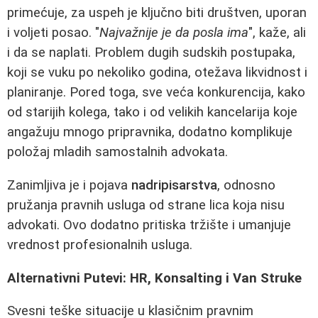
primećuje, za uspeh je ključno biti društven, uporan
i voljeti posao. "
Najvažnije je da posla ima
", kaže, ali
i da se naplati. Problem dugih sudskih postupaka,
koji se vuku po nekoliko godina, otežava likvidnost i
planiranje. Pored toga, sve veća konkurencija, kako
od starijih kolega, tako i od velikih kancelarija koje
angažuju mnogo pripravnika, dodatno komplikuje
položaj mladih samostalnih advokata.
Zanimljiva je i pojava
nadripisarstva
, odnosno
pružanja pravnih usluga od strane lica koja nisu
advokati. Ovo dodatno pritiska tržište i umanjuje
vrednost profesionalnih usluga.
Alternativni Putevi: HR, Konsalting i Van Struke
Svesni teške situacije u klasičnim pravnim