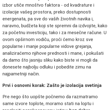
izbor utiče mnoštvo faktora - od kvadrature i
izolacije vašeg prostora, preko dostupnosti
energenata, pa sve do vaših životnih navika i,
naravno, budžeta koji ste spremni da izdvojite, kako
za početnu investiciju, tako i za mesečne račune. U
ovom opširnom vodiču, proći ćemo kroz sve
popularne i manje popularne vidove grejanja,
analiziraćemo njihove prednosti i mane, i pokušati
da damo što jasniju sliku kako biste vi mogli da
donesete najbolju odluku i pobedite zimu na
najpametniji način.
Prvi i osnovni korak: Zašto je izolacija svetinja
Pre nego što uopšte počnemo da razmatramo
same izvore toplote, moramo stati na loptu i