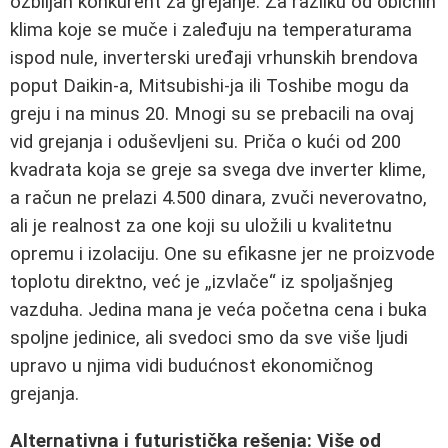
ozbiljan konkurent za grejanje. Za razliku od običnih
klima koje se muče i zaleđuju na temperaturama
ispod nule, inverterski uređaji vrhunskih brendova
poput Daikin-a, Mitsubishi-ja ili Toshibe mogu da
greju i na minus 20. Mnogi su se prebacili na ovaj
vid grejanja i oduševljeni su. Priča o kući od 200
kvadrata koja se greje sa svega dve inverter klime,
a račun ne prelazi 4.500 dinara, zvuči neverovatno,
ali je realnost za one koji su uložili u kvalitetnu
opremu i izolaciju. One su efikasne jer ne proizvode
toplotu direktno, već je „izvlače“ iz spoljašnjeg
vazduha. Jedina mana je veća početna cena i buka
spoljne jedinice, ali svedoci smo da sve više ljudi
upravo u njima vidi budućnost ekonomičnog
grejanja.
Alternativna i futuristička rešenja: Više od