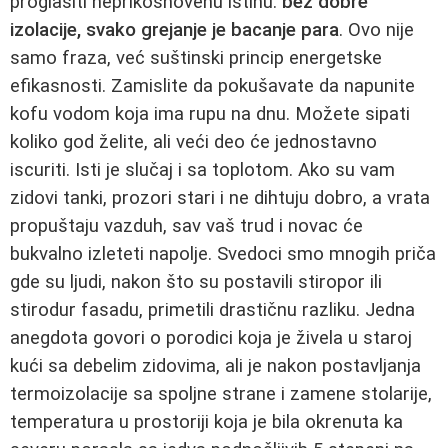
proglasiti neprikosnovenu istinu:
bez dobre
izolacije, svako grejanje je bacanje para
. Ovo nije
samo fraza, već suštinski princip energetske
efikasnosti. Zamislite da pokušavate da napunite
kofu vodom koja ima rupu na dnu. Možete sipati
koliko god želite, ali veći deo će jednostavno
iscuriti. Isti je slučaj i sa toplotom. Ako su vam
zidovi tanki, prozori stari i ne dihtuju dobro, a vrata
propuštaju vazduh, sav vaš trud i novac će
bukvalno izleteti napolje. Svedoci smo mnogih priča
gde su ljudi, nakon što su postavili stiropor ili
stirodur fasadu, primetili drastičnu razliku. Jedna
anegdota govori o porodici koja je živela u staroj
kući sa debelim zidovima, ali je nakon postavljanja
termoizolacije sa spoljne strane i zamene stolarije,
temperatura u prostoriji koja je bila okrenuta ka