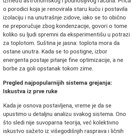
između astronomskog i podnošljivog računa. Priča
o porodici koja je renovirala staru kuću i postavila
izolaciju i na unutrašnje zidove, iako se to obično
ne preporučuje zbog kondenzacije, govori o tome
koliko su ljudi spremni da eksperimentišu u potrazi
za toplotom. Suština je jasna: toplota mora da
ostane unutra. Kada se to postigne, izbor
energenta postaje pitanje fine optimizacije, a ne
borbe za goli opstanak tokom zime.
Pregled najpopularnijih sistema grejanja:
Iskustva iz prve ruke
Kada je osnova postavljena, vreme je da se
upustimo u detaljnu analizu svakog sistema. Ono
što sledi nije suvoparna teorija, već kolektivno
iskustvo sažeto iz višegodišnjih rasprava i ličnih