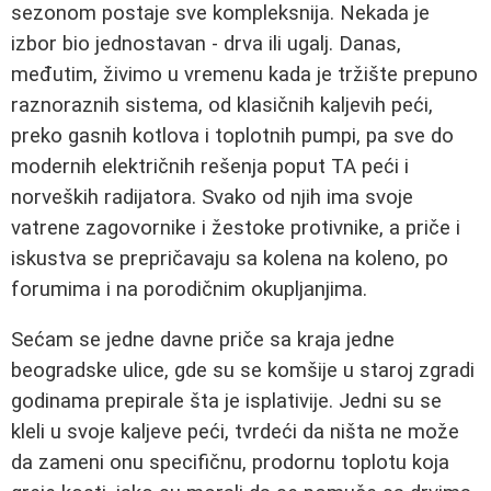
sezonom postaje sve kompleksnija. Nekada je
izbor bio jednostavan - drva ili ugalj. Danas,
međutim, živimo u vremenu kada je tržište prepuno
raznoraznih sistema, od klasičnih kaljevih peći,
preko gasnih kotlova i toplotnih pumpi, pa sve do
modernih električnih rešenja poput TA peći i
norveških radijatora. Svako od njih ima svoje
vatrene zagovornike i žestoke protivnike, a priče i
iskustva se prepričavaju sa kolena na koleno, po
forumima i na porodičnim okupljanjima.
Sećam se jedne davne priče sa kraja jedne
beogradske ulice, gde su se komšije u staroj zgradi
godinama prepirale šta je isplativije. Jedni su se
kleli u svoje kaljeve peći, tvrdeći da ništa ne može
da zameni onu specifičnu, prodornu toplotu koja