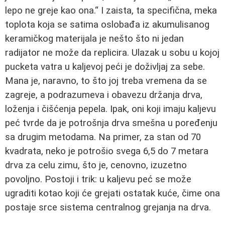
lepo ne greje kao ona.“ I zaista, ta specifična, meka
toplota koja se satima oslobađa iz akumulisanog
keramičkog materijala je nešto što ni jedan
radijator ne može da replicira. Ulazak u sobu u kojoj
pucketa vatra u kaljevoj peći je doživljaj za sebe.
Mana je, naravno, to što joj treba vremena da se
zagreje, a podrazumeva i obavezu držanja drva,
loženja i čišćenja pepela. Ipak, oni koji imaju kaljevu
peć tvrde da je potrošnja drva smešna u poređenju
sa drugim metodama. Na primer, za stan od 70
kvadrata, neko je potrošio svega 6,5 do 7 metara
drva za celu zimu, što je, cenovno, izuzetno
povoljno. Postoji i trik: u kaljevu peć se može
ugraditi kotao koji će grejati ostatak kuće, čime ona
postaje srce sistema centralnog grejanja na drva.