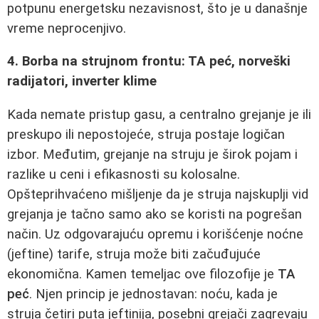
potpunu energetsku nezavisnost, što je u današnje
vreme neprocenjivo.
4. Borba na strujnom frontu: TA peć, norveški
radijatori, inverter klime
Kada nemate pristup gasu, a centralno grejanje je ili
preskupo ili nepostojeće, struja postaje logičan
izbor. Međutim, grejanje na struju je širok pojam i
razlike u ceni i efikasnosti su kolosalne.
Opšteprihvaćeno mišljenje da je struja najskuplji vid
grejanja je tačno samo ako se koristi na pogrešan
način. Uz odgovarajuću opremu i korišćenje noćne
(jeftine) tarife, struja može biti začuđujuće
ekonomična. Kamen temeljac ove filozofije je
TA
peć
. Njen princip je jednostavan: noću, kada je
struja četiri puta jeftinija, posebni grejači zagrevaju