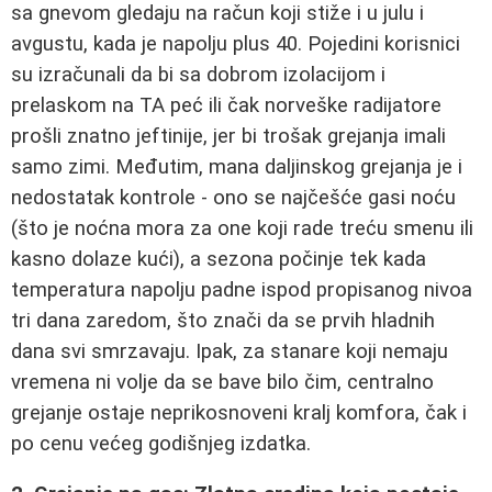
sa gnevom gledaju na račun koji stiže i u julu i
avgustu, kada je napolju plus 40. Pojedini korisnici
su izračunali da bi sa dobrom izolacijom i
prelaskom na TA peć ili čak norveške radijatore
prošli znatno jeftinije, jer bi trošak grejanja imali
samo zimi. Međutim, mana daljinskog grejanja je i
nedostatak kontrole - ono se najčešće gasi noću
(što je noćna mora za one koji rade treću smenu ili
kasno dolaze kući), a sezona počinje tek kada
temperatura napolju padne ispod propisanog nivoa
tri dana zaredom, što znači da se prvih hladnih
dana svi smrzavaju. Ipak, za stanare koji nemaju
vremena ni volje da se bave bilo čim, centralno
grejanje ostaje neprikosnoveni kralj komfora, čak i
po cenu većeg godišnjeg izdatka.