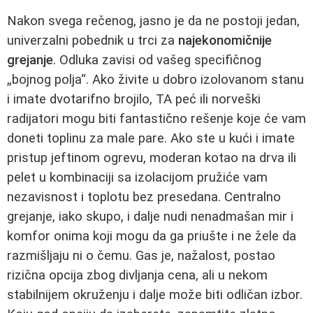
Nakon svega rečenog, jasno je da ne postoji jedan,
univerzalni pobednik u trci za
najekonomičnije
grejanje
. Odluka zavisi od vašeg specifičnog
„bojnog polja“. Ako živite u dobro izolovanom stanu
i imate dvotarifno brojilo, TA peć ili norveški
radijatori mogu biti fantastično rešenje koje će vam
doneti toplinu za male pare. Ako ste u kući i imate
pristup jeftinom ogrevu, moderan kotao na drva ili
pelet u kombinaciji sa izolacijom pružiće vam
nezavisnost i toplotu bez presedana. Centralno
grejanje, iako skupo, i dalje nudi nenadmašan mir i
komfor onima koji mogu da ga priušte i ne žele da
razmišljaju ni o čemu. Gas je, nažalost, postao
rizična opcija zbog divljanja cena, ali u nekom
stabilnijem okruženju i dalje može biti odličan izbor.