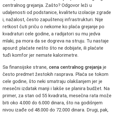
centralnog grejanja. Zašto? Odgovor leži u
udaljenosti od podstanice, kvalitetu izolacije zgrade
i, nažalost, često zapuštenoj infrastrukturi. Nije
retkost čuti priču o nekome ko plaća grejanje po
kvadraturi cele godine, a radijatori su mu jedva
mlaki, pa mora da se dogreva na struju. Tu nastaje
apsurd: plaćate nešto što ne dobijate, ili plaćate
tuđi komfor jer nemate kalorimetre.
Sa finansijske strane,
cena centralnog grejanja
je
često predmet žestokih rasprava. Plaća se tokom
cele godine, što neki smatraju olakšanjem jer je
mesečni izdatak manji i lakše se planira budžet. Na
primer, za stan od 55 kvadrata, mesečna rata može
biti oko 4.000 do 6.000 dinara, što na godišnjem
nivou izađe od 48.000 do 72.000 dinara. Drugi, pak,