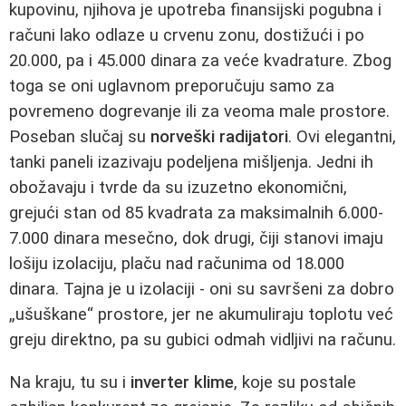
kupovinu, njihova je upotreba finansijski pogubna i
računi lako odlaze u crvenu zonu, dostižući i po
20.000, pa i 45.000 dinara za veće kvadrature. Zbog
toga se oni uglavnom preporučuju samo za
povremeno dogrevanje ili za veoma male prostore.
Poseban slučaj su
norveški radijatori
. Ovi elegantni,
tanki paneli izazivaju podeljena mišljenja. Jedni ih
obožavaju i tvrde da su izuzetno ekonomični,
grejući stan od 85 kvadrata za maksimalnih 6.000-
7.000 dinara mesečno, dok drugi, čiji stanovi imaju
lošiju izolaciju, plaču nad računima od 18.000
dinara. Tajna je u izolaciji - oni su savršeni za dobro
„ušuškane“ prostore, jer ne akumuliraju toplotu već
greju direktno, pa su gubici odmah vidljivi na računu.
Na kraju, tu su i
inverter klime
, koje su postale