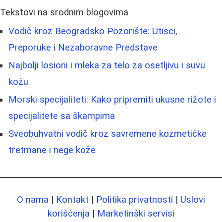
Tekstovi na srodnim blogovima
Vodič kroz Beogradsko Pozorište: Utisci,
Preporuke i Nezaboravne Predstave
Najbolji losioni i mleka za telo za osetljivu i suvu
kožu
Morski specijaliteti: Kako pripremiti ukusne rižote i
specijalitete sa škampima
Sveobuhvatni vodič kroz savremene kozmetičke
tretmane i nege kože
O nama
|
Kontakt
|
Politika privatnosti
|
Uslovi
korišćenja
|
Marketinški servisi