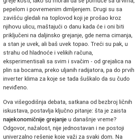
greje kosti, iako su morali da se pomuče sa drvima,
pepelom i povremenim dimljenjem. Drugi su sa
zavišću gledali na toplovod koji je prošao kroz
njihovu ulicu, maštajući o danu kada će i oni biti
priključeni na daljinsko grejanje, gde nema cimanja,
a stan je uvek, ali baš uvek topao. Treći su pak, u
strahu od hladnoće i velikih računa,
eksperimentisali sa svim i svačim - od grejalica na
plin sa bocama, preko uljanih radijatora, pa do prvih
inverter klima za koje se tada šuškalo da su čudo
neviđeno.
Ova višegodišnja debata, satkana od bezbroj ličnih
iskustava, postavlja ključno pitanje: šta je zaista
najekonomičnije grejanje
u današnje vreme?
Odgovor, nažalost, nije jednostavan i ne postoji
univerzalno rešenje koje važi za svaki dom. Na