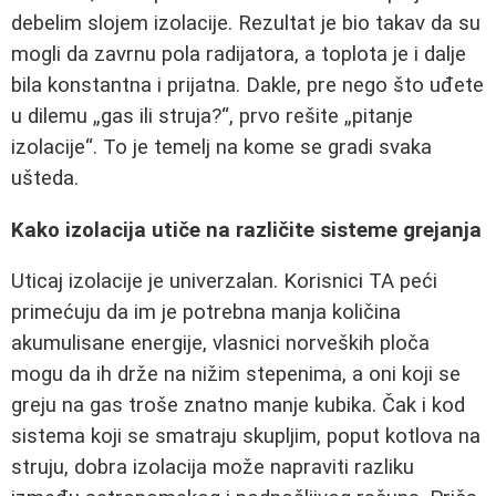
debelim slojem izolacije. Rezultat je bio takav da su
mogli da zavrnu pola radijatora, a toplota je i dalje
bila konstantna i prijatna. Dakle, pre nego što uđete
u dilemu „gas ili struja?“, prvo rešite „pitanje
izolacije“. To je temelj na kome se gradi svaka
ušteda.
Kako izolacija utiče na različite sisteme grejanja
Uticaj izolacije je univerzalan. Korisnici TA peći
primećuju da im je potrebna manja količina
akumulisane energije, vlasnici norveških ploča
mogu da ih drže na nižim stepenima, a oni koji se
greju na gas troše znatno manje kubika. Čak i kod
sistema koji se smatraju skupljim, poput kotlova na
struju, dobra izolacija može napraviti razliku