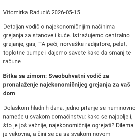
Vitomirka Raducić
2026-05-15
Detaljan vodič o najekonomičnijim načinima
grejanja za stanove i kuće. Istražujemo centralno
grejanje, gas, TA peći, norveške radijatore, pelet,
toplotne pumpe i dajemo savete kako da smanjite
račune.
Bitka sa zimom: Sveobuhvatni vodič za
pronalaženje najekonomičnijeg grejanja za vaš
dom
Dolaskom hladnih dana, jedno pitanje se neminovno
nameće u svakom domaćinstvu: kako se najbolje i,
što je još važnije, najekonomičnije ogrejati? Dilema
je vekovna, a čini se da sa svakom novom