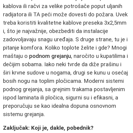
kablova ili račvi za velike potrošače poput uljanih
radijatora ili TA peći može dovesti do požara. Uvek
treba koristiti kvalitetne kablove preseka 3x2,5mm
i, što je najvažnije, obezbediti da instalacije
zadovoljavaju snagu uređaja. S druge strane, tu je i
pitanje komfora. Koliko toplote želite i gde? Mnogi
maštaju o
podnom grejanju
, naročito u kupatilima i
dečijim sobama. Iako neki tvrde da diže prašinu i
širi krvne sudove u nogama, drugi se kunu u osećaj
bosih nogu na toplim pločicama. Moderni sistemi
podnog grejanja, sa grejnim trakama postavljenim
ispod laminata ili pločica, sigurni su i efikasni, a
preporučuju se kao idealna dopuna osnovnom
sistemu grejanja.
Zaključak: Koji je, dakle, pobednik?