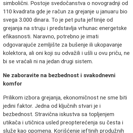
simbolični. Postoje svedočanstva o novogradnji od
110 kvadrata gde je račun za grejanje u januaru bio
svega 3.000 dinara. To je pet puta jeftinije od
grejanja na struju i predstavlja vrhunac energetske
efikasnosti. Naravno, potrebno je imati
odgovarajuće zemljište za bušenje ili ukopavanje
kolektora, ali oni koji su odvažili i ušli u ovu priču, ne
bi se vraćali ni na jedan drugi sistem.
Ne zaboravite na bezbednost i svakodnevni
komfor
Prilikom izbora grejanja, ekonomičnost ne sme biti
jedini faktor. Jedna od ključnih stvari je i
bezbednost. Stravična iskustva sa topljenjem
utikača i utičnica usled preopterećenja su česta i
služe kao opomena. Korišćenje jeftinih produžnih