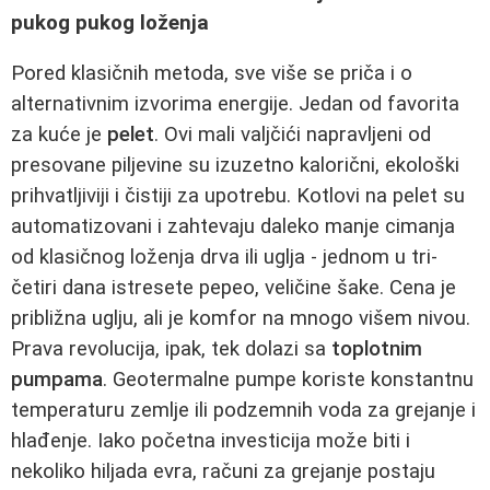
pukog pukog loženja
Pored klasičnih metoda, sve više se priča i o
alternativnim izvorima energije. Jedan od favorita
za kuće je
pelet
. Ovi mali valjčići napravljeni od
presovane piljevine su izuzetno kalorični, ekološki
prihvatljiviji i čistiji za upotrebu. Kotlovi na pelet su
automatizovani i zahtevaju daleko manje cimanja
od klasičnog loženja drva ili uglja - jednom u tri-
četiri dana istresete pepeo, veličine šake. Cena je
približna uglju, ali je komfor na mnogo višem nivou.
Prava revolucija, ipak, tek dolazi sa
toplotnim
pumpama
. Geotermalne pumpe koriste konstantnu
temperaturu zemlje ili podzemnih voda za grejanje i
hlađenje. Iako početna investicija može biti i
nekoliko hiljada evra, računi za grejanje postaju