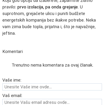
Koju god opciju da izaberete, zapamtite zlatno
pravilo:
prvo izolacija, pa onda grejanje
. U
suprotnom, grejaćete ulicu i puniti budžete
energetskih kompanija bez ikakve potrebe. Neka
vam zima bude topla, prijatna i, što je najvažnije,
jeftina.
Komentari
Trenutno nema komentara za ovaj članak.
Vaše ime:
Vaš email: