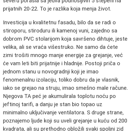
severu porasla sa jedva podnošljivih 5 stepeni na
prijatnih 20-22. To je razlika koja menja život.
Investicija u kvalitetnu fasadu, bilo da se radi o
stiroporu, stiroduru ili kamenoj vuni, zajedno sa
dobrom PVC stolarijom koja savršeno dihtuje, jeste
velika, ali se vraća višestruko. Ne samo da ćete
zimi trošiti mnogo manje energije za grejanje, već
će vam leti biti prijatnije i hladnije. Postoji priča o
jednom stanu u novogradnji koji je imao
fenomenalnu izolaciju, toliko dobru da je vlasnik,
iako se grejao na struju, imao smešno male račune.
Njegova TA peć je akumulirala toplotu noću po
jeftinoj tarifi, a danju je stan bio topao uz
minimalno uključivanje ventilatora. S druge strane,
poznajemo ljude koji su uveli grejanje u kuću od 200
kvadrata, ali su prethodno obložili svaki spoljni zid