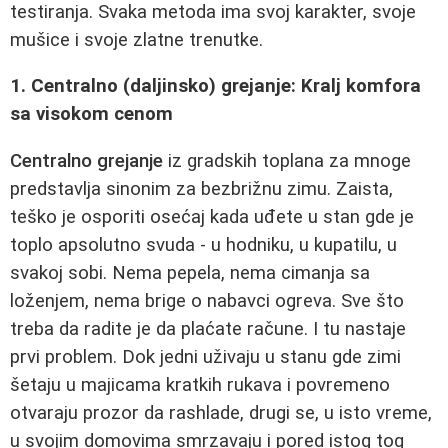
testiranja. Svaka metoda ima svoj karakter, svoje
mušice i svoje zlatne trenutke.
1. Centralno (daljinsko) grejanje: Kralj komfora
sa visokom cenom
Centralno grejanje
iz gradskih toplana za mnoge
predstavlja sinonim za bezbrižnu zimu. Zaista,
teško je osporiti osećaj kada uđete u stan gde je
toplo apsolutno svuda - u hodniku, u kupatilu, u
svakoj sobi. Nema pepela, nema cimanja sa
loženjem, nema brige o nabavci ogreva. Sve što
treba da radite je da plaćate račune. I tu nastaje
prvi problem. Dok jedni uživaju u stanu gde zimi
šetaju u majicama kratkih rukava i povremeno
otvaraju prozor da rashlade, drugi se, u isto vreme,
u svojim domovima smrzavaju i pored istog tog