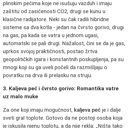
plinskim pećima koje ne isušuju vazduh i imaju
zaštitu od zasićenosti CO2, drugi se kunu u
klasične radijatore. Neki su čak radili hibridne
sisteme sa dva kotla - jedan na čvrsto gorivo, drugi
na gas, pa kada se vatra u jednom ugasi,
automatski se pali drugi. Nažalost, čini se da je gas,
uprkos svojoj praktičnosti, postao žrtva
geopolitičkih igara i konstantnih poskupljenja, pa su
mnogi koji su ga uveli počeli da razmišljaju o
povratku na drva ili prelasku na struju.
3. Kaljeva peć i čvrsto gorivo: Romantika vatre
uz malo muke
Za one koji imaju mogućnost,
kaljeva peć
je i dalje
sveti gral toplote. Gotovo da ne postoji osoba koja
je iskusila njenu toplotu, a da nije rekla: „Ništa tako