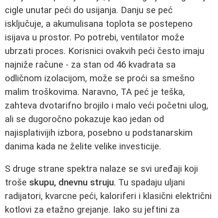
cigle unutar peći do usijanja. Danju se peć
isključuje, a akumulisana toplota se postepeno
isijava u prostor. Po potrebi, ventilator može
ubrzati proces. Korisnici ovakvih peći često imaju
najniže račune - za stan od 46 kvadrata sa
odličnom izolacijom, može se proći sa smešno
malim troškovima. Naravno, TA peć je teška,
zahteva dvotarifno brojilo i malo veći početni ulog,
ali se dugoročno pokazuje kao jedan od
najisplativijih izbora, posebno u podstanarskim
danima kada ne želite velike investicije.
S druge strane spektra nalaze se svi uređaji koji
troše
skupu, dnevnu struju
. Tu spadaju uljani
radijatori, kvarcne peći, kaloriferi i klasični električni
kotlovi za etažno grejanje. Iako su jeftini za