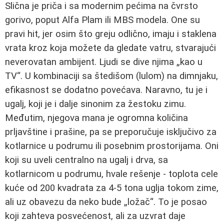
Slična je priča i sa modernim pećima na čvrsto
gorivo, poput Alfa Plam ili MBS modela. One su
pravi hit, jer osim što greju odlično, imaju i staklena
vrata kroz koja možete da gledate vatru, stvarajući
neverovatan ambijent. Ljudi se dive njima „kao u
TV“. U kombinaciji sa štedišom (lulom) na dimnjaku,
efikasnost se dodatno povećava. Naravno, tu je i
ugalj, koji je i dalje sinonim za žestoku zimu.
Međutim, njegova mana je ogromna količina
prljavštine i prašine, pa se preporučuje isključivo za
kotlarnice u podrumu ili posebnim prostorijama. Oni
koji su uveli centralno na ugalj i drva, sa
kotlarnicom u podrumu, hvale rešenje - toplota cele
kuće od 200 kvadrata za 4-5 tona uglja tokom zime,
ali uz obavezu da neko bude „ložač“. To je posao
koji zahteva posvećenost, ali za uzvrat daje