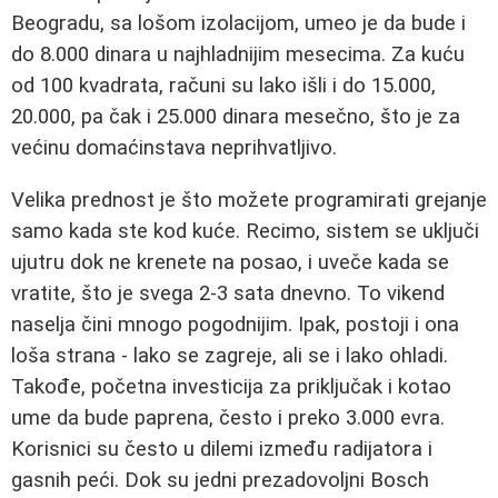
Beogradu, sa lošom izolacijom, umeo je da bude i
do 8.000 dinara u najhladnijim mesecima. Za kuću
od 100 kvadrata, računi su lako išli i do 15.000,
20.000, pa čak i 25.000 dinara mesečno, što je za
većinu domaćinstava neprihvatljivo.
Velika prednost je što možete programirati grejanje
samo kada ste kod kuće. Recimo, sistem se uključi
ujutru dok ne krenete na posao, i uveče kada se
vratite, što je svega 2-3 sata dnevno. To vikend
naselja čini mnogo pogodnijim. Ipak, postoji i ona
loša strana - lako se zagreje, ali se i lako ohladi.
Takođe, početna investicija za priključak i kotao
ume da bude paprena, često i preko 3.000 evra.
Korisnici su često u dilemi između radijatora i
gasnih peći. Dok su jedni prezadovoljni Bosch