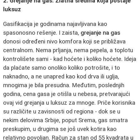
2. Grejanje na gas: Zlatna sredina koja postaje
luksuz
Gasifikacija je godinama najavljivana kao
spasonosno rešenje. I zaista,
grejanje na gas
donosi određeni nivo komfora koji se približava
centralnom. Nema prljanja, nema pepela, a toplotu
kontrolišete sami - kad hoćete i koliko hoćete. Ideja
da plaćate samo onoliko koliko potrošite, i to
naknadno, a ne unapred kao kod drva ili uglja,
mnogima je bila presudna. Međutim, poslednjih
godina, cena gasa je otišla u nebesa, pretvarajući
ovaj vid grejanja u luksuz za mnoge. Priče korisnika
su različite u zavisnosti od regiona - dok se u
nekim delovima Srbije, poput Srema, gas smatra
preskupim, u drugima se još uvek kotira kao
relativno povoljan. Račun za stan od 55 kvadrata u