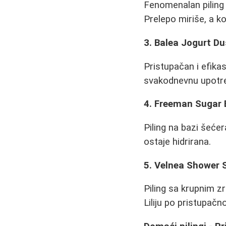
Fenomenalan piling 
Prelepo miriše, a k
3. Balea Jogurt Du
Pristupačan i efika
svakodnevnu upotr
4. Freeman Sugar 
Piling na bazi šećer
ostaje hidrirana.
5. Velnea Shower 
Piling sa krupnim zr
Liliju po pristupačno