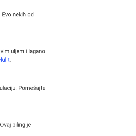
. Evo nekih od
vim uljem i lagano
lulit
.
ulaciju. Pomešajte
vaj piling je