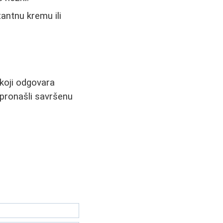
antnu kremu ili
 koji odgovara
 pronašli savršenu