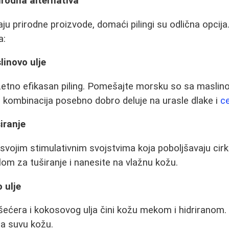
irodna alternativa
aju prirodne proizvode, domaći pilingi su odlična opcija
a:
linovo ulje
etno efikasan piling. Pomešajte morsku so sa maslino
 kombinacija posebno dobro deluje na urasle dlake i
ce
širanje
svojim stimulativnim svojstvima koja poboljšavaju cirk
om za tuširanje i nanesite na vlažnu kožu.
 ulje
ećera i kokosovog ulja čini kožu mekom i hidriranom. O
a suvu kožu.