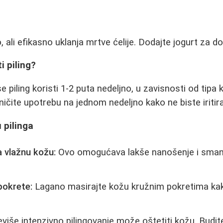
, ali efikasno uklanja mrtve ćelije. Dodajte jogurt za do
i piling?
 piling koristi 1-2 puta nedeljno, u zavisnosti od tipa
ničite upotrebu na jednom nedeljno kako ne biste iritira
 pilinga
a vlažnu kožu:
Ovo omogućava lakše nanošenje i smanju
pokrete:
Lagano masirajte kožu kružnim pokretima kako
više intenzivno pilingovanje može oštetiti kožu. Budit