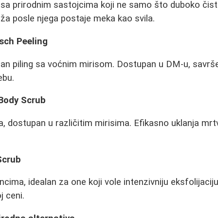
sa prirodnim sastojcima koji ne samo što duboko čisti 
oža posle njega postaje meka kao svila.
sch Peeling
san piling sa voćnim mirisom. Dostupan u DM-u, savrše
ebu.
Body Scrub
a, dostupan u različitim mirisima. Efikasno uklanja mrtv
Scrub
ncima, idealan za one koji vole intenzivniju eksfolijacij
j ceni.