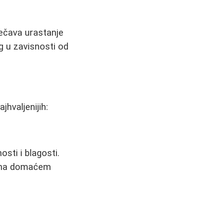
rečava urastanje
ng u zavisnosti od
jhvaljenijih:
sti i blagosti.
ku na domaćem