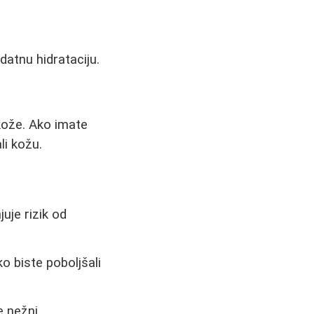
datnu hidrataciju.
 kože. Ako imate
li kožu.
je rizik od
 biste poboljšali
e nežni.