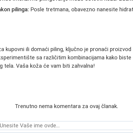
kon pilinga:
Posle tretmana, obavezno nanesite hidrat
za kupovni ili domaći piling, ključno je pronaći proizvod
sperimentište sa različitim kombinacijama kako biste
g tela. Vaša koža će vam biti zahvalna!
Trenutno nema komentara za ovaj članak.