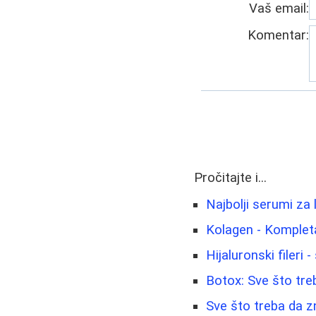
Vaš email:
Komentar:
Pročitajte i...
Najbolji serumi za 
Kolagen - Kompletan
Hijaluronski fileri 
Botox: Sve što tre
Sve što treba da z