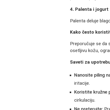
4. Palenta i jogurt
Palenta deluje blago
Kako često koristit
Preporučuje se da se
osetljivu kožu, ogra
Saveti za upotrebu
Nanosite piling n
iritacije.
Koristite kružne 
cirkulaciju.
Ne preterujte:
Pre