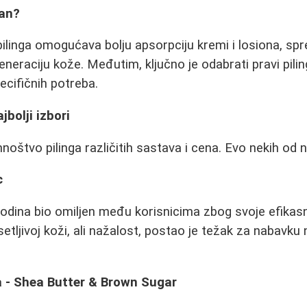
žan?
linga omogućava bolju apsorpciju kremi i losiona, sp
eneraciju kože. Međutim, ključno je odabrati pravi pili
pecifičnih potreba.
jbolji izbori
noštvo pilinga različitih sastava i cena. Evo nekih od na
c
godina bio omiljen među korisnicima zbog svoje efikasno
etljivoj koži, ali nažalost, postao je težak za nabav
a - Shea Butter & Brown Sugar