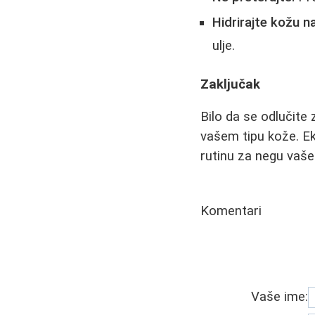
Hidrirajte kožu na
ulje.
Zaključak
Bilo da se odlučite 
vašem tipu kože. Ek
rutinu za negu vaše
Komentari
Vaše ime: