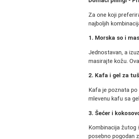
Domaći pilingi - Pr
Za one koji preferir
najboljih kombinacij
1. Morska so i mas
Jednostavan, a izuz
masirajte kožu. Ova
2. Kafa i gel za tu
Kafa je poznata po 
mlevenu kafu sa gel
3. Šećer i kokosovo
Kombinacija žutog š
posebno pogodan z