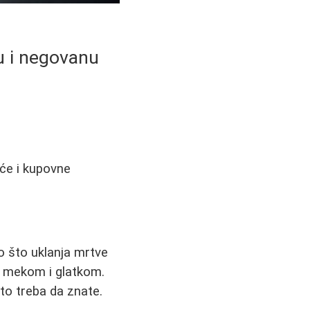
vu i negovanu
aće i kupovne
o što uklanja mrtve
žu mekom i glatkom.
to treba da znate.