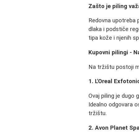
Zašto je piling va
Redovna upotreba pi
dlaka i podstiče reg
tipa kože i njenih s
Kupovni pilingi - Na
Na tržištu postoji m
1. L'Oreal Exfotoni
Ovaj piling je dugo 
Idealno odgovara os
tržištu.
2. Avon Planet Sp