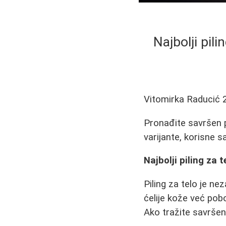
Najbolji pil
Vitomirka Raducić
Pronađite savršen p
varijante, korisne s
Najbolji piling za 
Piling za telo je n
ćelije kože već pobo
Ako tražite savrše