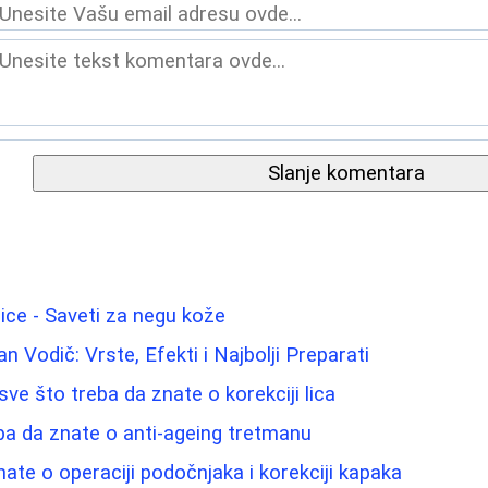
Slanje komentara
lice - Saveti za negu kože
 Vodič: Vrste, Efekti i Najbolji Preparati
- sve što treba da znate o korekciji lica
ba da znate o anti-ageing tretmanu
nate o operaciji podočnjaka i korekciji kapaka