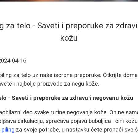
ing za telo - Saveti i preporuke za zdra
kožu
2024-04-16
iling za telo uz naše iscrpne preporuke. Otkrijte dom
avete i najbolje proizvode za negu kože.
telo - Saveti i preporuke za zdravu i negovanu kožu
ezaobilazni deo svake rutine negovanja kože. On ne sam
ljšava cirkulaciju, sprečava pojavu bubuljica i čini ko
n
piling
za svoje potrebe, u nastavku ćete pronaći sve š