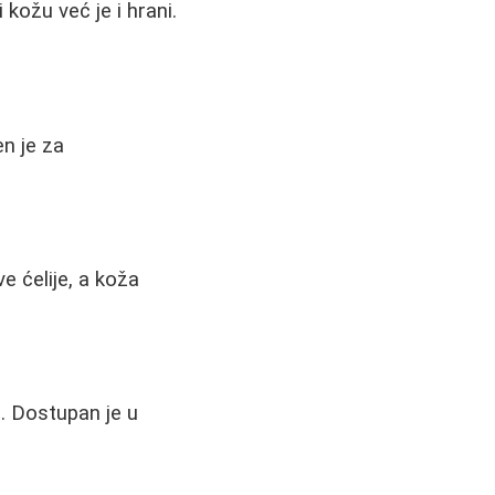
kožu već je i hrani.
n je za
e ćelije, a koža
u. Dostupan je u