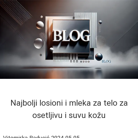
Najbolji losioni i mleka za telo za
osetljivu i suvu kožu
Vitomirka Raducić
2024-05-05