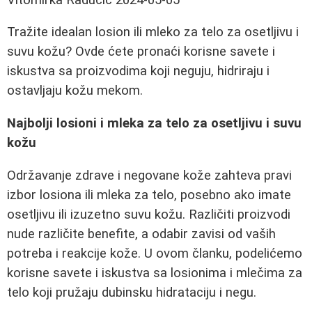
Tražite idealan losion ili mleko za telo za osetljivu i
suvu kožu? Ovde ćete pronaći korisne savete i
iskustva sa proizvodima koji neguju, hidriraju i
ostavljaju kožu mekom.
Najbolji losioni i mleka za telo za osetljivu i suvu
kožu
Održavanje zdrave i negovane kože zahteva pravi
izbor losiona ili mleka za telo, posebno ako imate
osetljivu ili izuzetno suvu kožu. Različiti proizvodi
nude različite benefite, a odabir zavisi od vaših
potreba i reakcije kože. U ovom članku, podelićemo
korisne savete i iskustva sa losionima i mlečima za
telo koji pružaju dubinsku hidrataciju i negu.