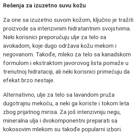
Rešenja za izuzetno suvu kožu
Za one sa izuzetno suvom kožom, ključno je tražiti
proizvode sa intenzivnim hidratantnim svojstvima.
Neki korisnici preporučuju ulje za telo sa
avokadom, koje dugo održava kožu mekom i
negovanom. Takođe, mleko za telo sa kanadskom
formulom i ekstraktom javorovog lista pomaže u
trenutnoj hidrataciji, ali neki korisnici primećuju da
efekat brzo nestaje.
Alternativno, ulje za telo sa lavandom pruža
dugotrajnu mekoću, a neki ga koriste i tokom leta
zbog prijatnog mirisa. Za još intenzivniju negu,
mineralna ulja i dvokomponentni preparati sa
kokosovim mlekom su takođe popularni izbori.