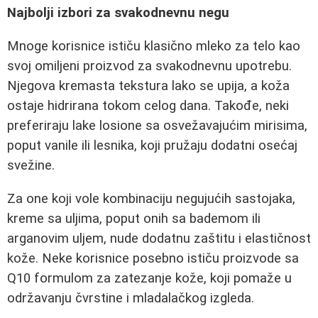
Najbolji izbori za svakodnevnu negu
Mnoge korisnice ističu klasično mleko za telo kao
svoj omiljeni proizvod za svakodnevnu upotrebu.
Njegova kremasta tekstura lako se upija, a koža
ostaje hidrirana tokom celog dana. Takođe, neki
preferiraju lake losione sa osvežavajućim mirisima,
poput vanile ili lesnika, koji pružaju dodatni osećaj
svežine.
Za one koji vole kombinaciju negujućih sastojaka,
kreme sa uljima, poput onih sa bademom ili
arganovim uljem, nude dodatnu zaštitu i elastičnost
kože. Neke korisnice posebno ističu proizvode sa
Q10 formulom za zatezanje kože, koji pomaže u
održavanju čvrstine i mladalačkog izgleda.