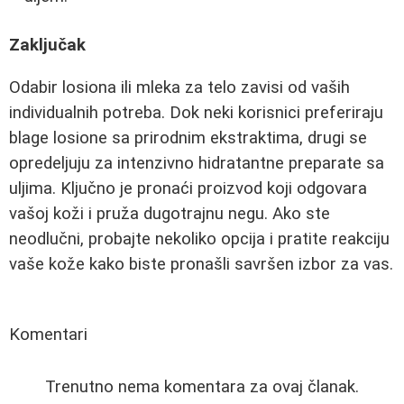
Zaključak
Odabir losiona ili mleka za telo zavisi od vaših
individualnih potreba. Dok neki korisnici preferiraju
blage losione sa prirodnim ekstraktima, drugi se
opredeljuju za intenzivno hidratantne preparate sa
uljima. Ključno je pronaći proizvod koji odgovara
vašoj koži i pruža dugotrajnu negu. Ako ste
neodlučni, probajte nekoliko opcija i pratite reakciju
vaše kože kako biste pronašli savršen izbor za vas.
Komentari
Trenutno nema komentara za ovaj članak.