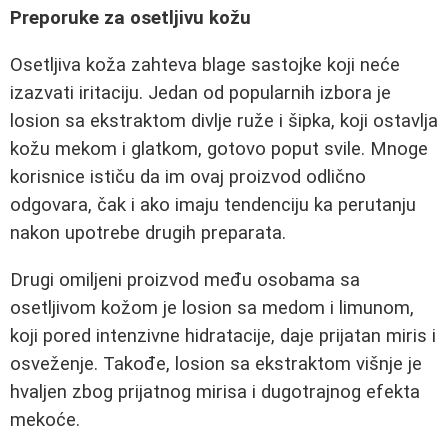
Preporuke za osetljivu kožu
Osetljiva koža zahteva blage sastojke koji neće
izazvati iritaciju. Jedan od popularnih izbora je
losion sa ekstraktom divlje ruže i šipka, koji ostavlja
kožu mekom i glatkom, gotovo poput svile. Mnoge
korisnice ističu da im ovaj proizvod odlično
odgovara, čak i ako imaju tendenciju ka perutanju
nakon upotrebe drugih preparata.
Drugi omiljeni proizvod među osobama sa
osetljivom kožom je losion sa medom i limunom,
koji pored intenzivne hidratacije, daje prijatan miris i
osveženje. Takođe, losion sa ekstraktom višnje je
hvaljen zbog prijatnog mirisa i dugotrajnog efekta
mekoće.