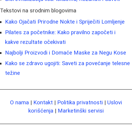
Tekstovi na srodnim blogovima
Kako Ojačati Prirodne Nokte i Spriječiti Lomljenje
Pilates za početnike: Kako pravilno započeti i
kakve rezultate očekivati
Najbolji Proizvodi i Domaće Maske za Negu Kose
Kako se zdravo ugojiti: Saveti za povećanje telesne
težine
O nama
|
Kontakt
|
Politika privatnosti
|
Uslovi
korišćenja
|
Marketinški servisi