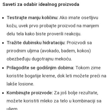
Saveti za odabir idealnog proizvoda
Testirajte manju količinu:
Ako imate osetljivu
kožu, uvek prvo probajte proizvod na manjem
delu tela kako biste proverili reakciju.
Tražite dubinsku hidrataciju:
Proizvodi sa
prirodnim uljima (avokado, badem, kokos)
obezbeđuju dugotrajnu mekoću.
Prilagodite se godišnjim dobima:
Tokom zime
koristite bogatije kreme, dok leti možete preći na
lakše losione.
Kombinujte proizvode:
Za još bolje rezultate,
možete koristiti mleko za telo u kombinaciji sa
uljem.