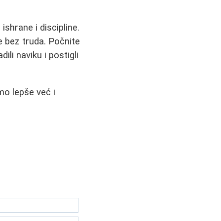
shrane i discipline.
e bez truda. Počnite
li naviku i postigli
mo lepše već i