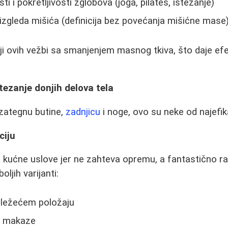
ti i pokretljivosti zglobova (joga, pilates, istezanje)
izgleda mišića (definicija bez povećanja mišićne mase
iji ovih vežbi sa smanjenjem masnog tkiva, što daje ef
ezanje donjih delova tela
 zategnu butine,
zadnjicu
i noge, ovo su neke od najefika
ciju
za kućne uslove jer ne zahteva opremu, a fantastično r
ljih varijanti:
 ležećem položaju
ni makaze