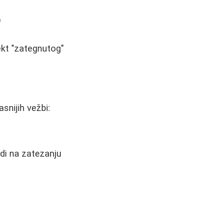
)
ekt "zategnutog"
snijih vežbi:
adi na zatezanju