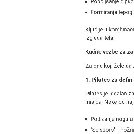
Poboljšanje gipkos
Formiranje lepog 
Ključ je u kombinac
izgleda tela.
Kućne vezbe za zat
Za one koji žele da
1. Pilates za defini
Pilates je idealan 
mišića. Neke od najbo
Podizanje nogu u
"Scissors" - nož