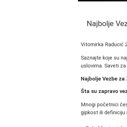
Najbolje Ve
Vitomirka Raducić
Saznajte koje su na
uslovima. Saveti za
Najbolje Vezbe za
Šta su zapravo ve
Mnogi početnici čest
gipkost ili definici