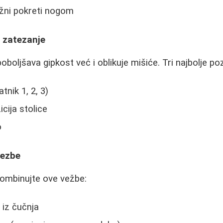
ružni pokreti nogom
a zatezanje
oljšava gipkost već i oblikuje mišiće. Tri najbolje pozi
Ratnik 1, 2, 3)
icija stolice
o
vezbe
kombinujte ove vežbe:
 iz čučnja