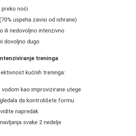
 preko noći
(70% uspeha zavisi od ishrane)
o ili nedovoljno intenzivno
ni dovoljno dugo
intenziviranje treninga
fektivnost kućnih treninga:
 s vodom kao improvizirane utege
gledala da kontrolišete formu
vidite napredak
navljanja svake 2 nedelje