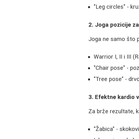
"Leg circles" - k
2. Joga pozicije z
Joga ne samo što pob
Warrior I, II i III (
"Chair pose" - poz
"Tree pose" - drv
3. Efektne kardio 
Za brže rezultate, 
"Žabica" - skokovi