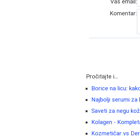
Vaš email:
Komentar:
Pročitajte i...
Borice na licu: kako
Najbolji serumi za 
Saveti za negu kož
Kolagen - Kompletan
Kozmetičar vs Der