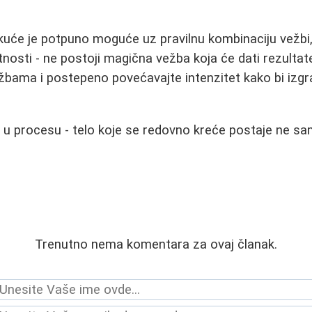
kuće je potpuno moguće uz pravilnu kombinaciju vežbi, i
tnosti - ne postoji magična vežba koja će dati rezultat
bama i postepeno povećavajte intenzitet kako bi izgradi
ti u procesu - telo koje se redovno kreće postaje ne sa
Trenutno nema komentara za ovaj članak.