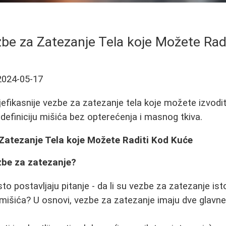
zbe za Zatezanje Tela koje Možete Rad
2024-05-17
jefikasnije vezbe za zatezanje tela koje možete izvodi
 definiciju mišića bez opterećenja i masnog tkiva.
 Zatezanje Tela koje Možete Raditi Kod Kuće
zbe za zatezanje?
o postavljaju pitanje - da li su vezbe za zatezanje ist
ju mišića? U osnovi, vezbe za zatezanje imaju dve glavne