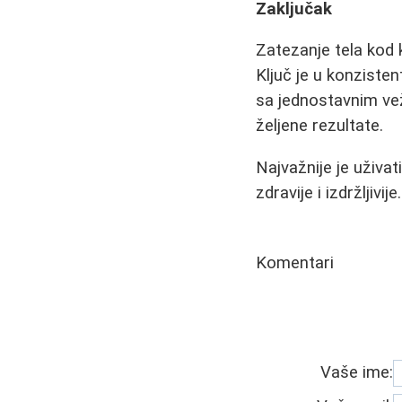
Zaključak
Zatezanje tela kod 
Ključ je u konzisten
sa jednostavnim vež
željene rezultate.
Najvažnije je uživa
zdravije i izdržljivije.
Komentari
Vaše ime: