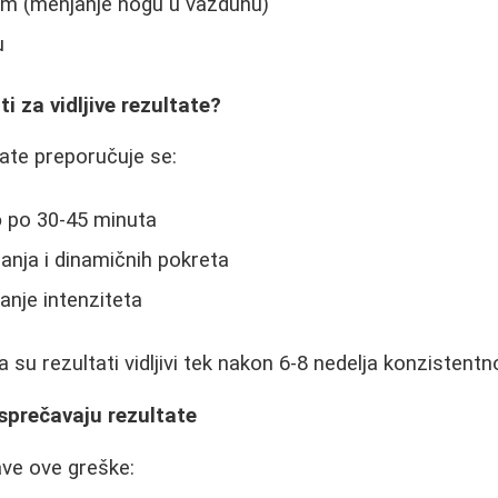
om (menjanje nogu u vazduhu)
u
i za vidljive rezultate?
ate preporučuje se:
o
po 30-45 minuta
anja i dinamičnih pokreta
nje intenziteta
a su rezultati vidljivi tek nakon 6-8 nedelja konzistentn
sprečavaju rezultate
ave ove greške: