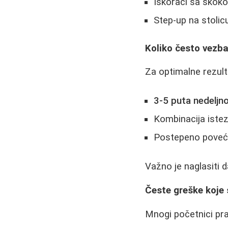
Iskoraci sa skok
Step-up na stolic
Koliko često vezbat
Za optimalne rezult
3-5 puta nedeljn
Kombinacija istez
Postepeno poveća
Važno je naglasiti d
Česte greške koje 
Mnogi početnici pr