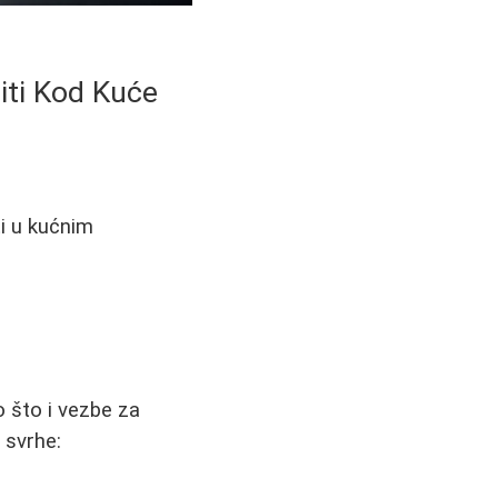
iti Kod Kuće
ti u kućnim
o što i vezbe za
 svrhe: