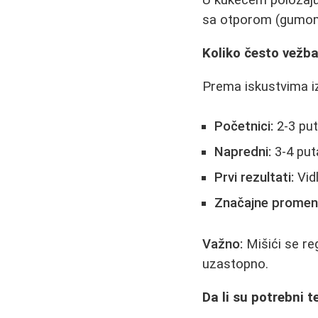
U kukećem položaju 
sa otporom (gumom 
Koliko često vežba
Prema iskustvima iz
Početnici:
2-3 put
Napredni:
3-4 put
Prvi rezultati:
Vidl
Značajne promen
Važno:
Mišići se re
uzastopno.
Da li su potrebni t