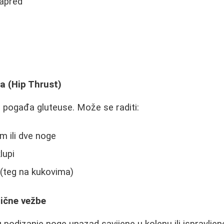
napred
a (Hip Thrust)
 pogađa gluteuse. Može se raditi:
m ili dve noge
lupi
(teg na kukovima)
lične vežbe