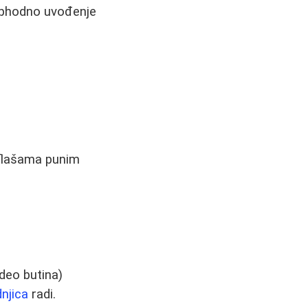
eophodno uvođenje
 flašama punim
 deo butina)
njica
radi.