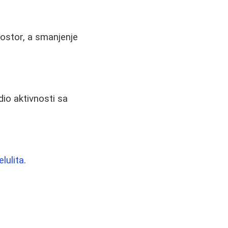
rostor, a smanjenje
io aktivnosti sa
elulita
.