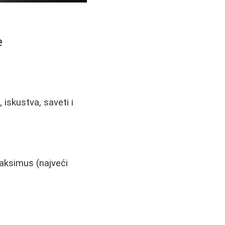
e
 iskustva, saveti i
maksimus (najveći