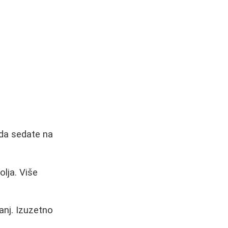
 da sedate na
lja. Više
anj. Izuzetno