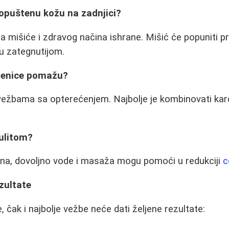
 opuštenu kožu na zadnjici?
a mišiće i zdravog načina ishrane. Mišić će popuniti p
žu zategnutijom.
tepenice pomažu?
vežbama sa opterećenjem. Najbolje je kombinovati kard
lulitom?
ana, dovoljno vode i masaža mogu pomoći u redukciji
c
ezultate
, čak i najbolje vežbe neće dati željene rezultate: