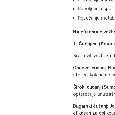
Poboljšanju spor
Povećanju metabo
Najefikasnije vežb
1. Čučnjevi (Squat
Kralj svih vežbi za d
Osnovni čučanj:
Nog
stolicu, kolena ne 
Široki čučanj (Sum
opterećuje unutrašn
Bugarski čučanj:
Jed
efikasan za oblikov