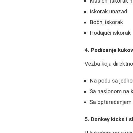
Klasični iskorak 
Iskorak unazad
Bočni iskorak
Hodajući iskorak
4. Podizanje kukov
Vežba koja direktno
Na podu sa jedno
Sa naslonom na k
Sa opterećenjem 
5. Donkey kicks i s