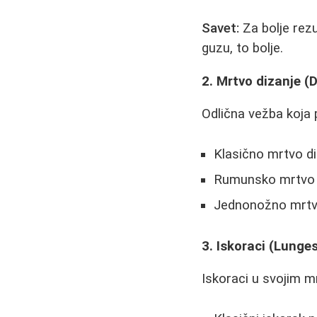
Savet:
Za bolje rezu
guzu, to bolje.
2. Mrtvo dizanje (D
Odlična vežba koja p
Klasično mrtvo d
Rumunsko mrtvo d
Jednonožno mrtv
3. Iskoraci (Lunge
Iskoraci u svojim m