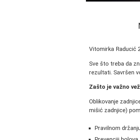
Vitomirka Raducić
Sve što treba da zna
rezultati. Savršen 
Zašto je važno vež
Oblikovanje zadnjic
mišić zadnjice) pom
Pravilnom držanju
Prevenciji bolova