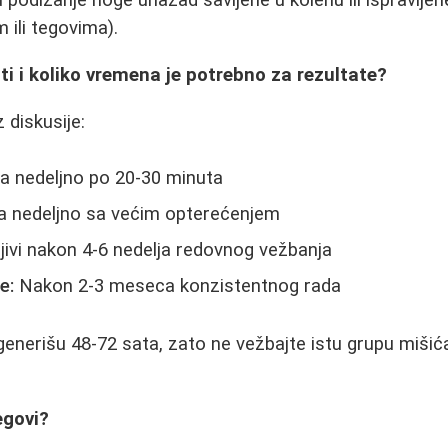
podizanje noge unazad savijene u kolenu ili ispravljene
ili tegovima).
ti i koliko vremena je potrebno za rezultate?
 diskusije:
a nedeljno po 20-30 minuta
a nedeljno sa većim opterećenjem
jivi nakon 4-6 nedelja redovnog vežbanja
e:
Nakon 2-3 meseca konzistentnog rada
generišu 48-72 sata, zato ne vežbajte istu grupu miši
egovi?