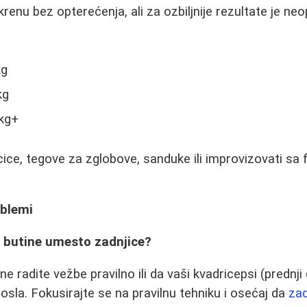
renu bez opterećenja, ali za ozbiljnije rezultate je n
kg
kg
0kg+
cice, tegove za zglobove, sanduke ili improvizovati sa
oblemi
e butine umesto zadnjice?
 radite vežbe pravilno ili da vaši kvadricepsi (prednji
osla. Fokusirajte se na pravilnu tehniku i osećaj da
zad