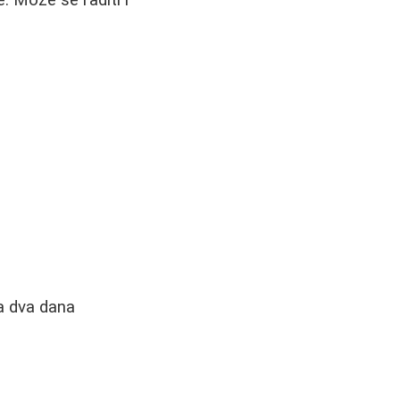
. Može se raditi i
ća dva dana