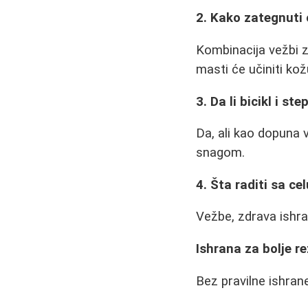
2. Kako zategnuti
Kombinacija vežbi z
masti će učiniti ko
3. Da li bicikl i s
Da, ali kao dopuna 
snagom.
4. Šta raditi sa ce
Vežbe, zdrava ishr
Ishrana za bolje r
Bez pravilne ishrane