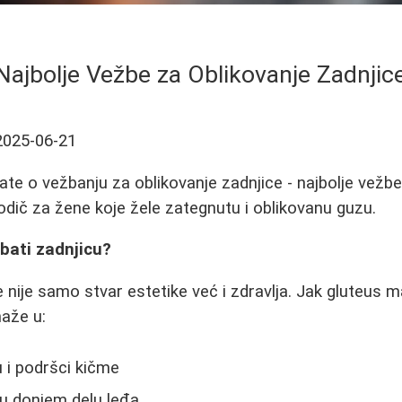
Najbolje Vežbe za Oblikovanje Zadnjic
2025-06-21
te o vežbanju za oblikovanje zadnjice - najbolje vežbe,
vodič za žene koje žele zategnutu i oblikovanu guzu.
bati zadnjicu?
e nije samo stvar estetike već i zdravlja. Jak gluteus 
aže u:
 i podršci kičme
 u donjem delu leđa