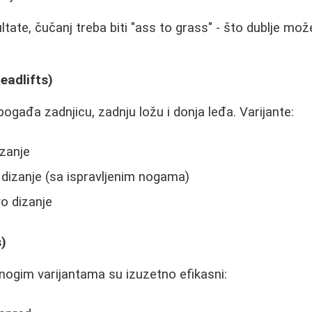
ltate, čučanj treba biti "ass to grass" - što dublje mož
eadlifts)
ogađa zadnjicu, zadnju ložu i donja leđa. Varijante:
izanje
izanje (sa ispravljenim nogama)
o dizanje
s)
nogim varijantama su izuzetno efikasni: