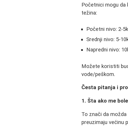
Početnici mogu da k
težina:
Početni nivo: 2-5
Srednji nivo: 5-10
Napredni nivo: 1
Možete koristiti bu
vode/peškom.
Česta pitanja i pr
1. Šta ako me bol
To znači da možda ne
preuzimaju većinu p