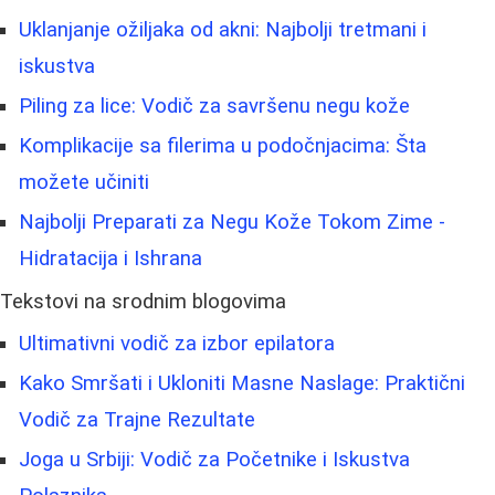
Uklanjanje ožiljaka od akni: Najbolji tretmani i
iskustva
Piling za lice: Vodič za savršenu negu kože
Komplikacije sa filerima u podočnjacima: Šta
možete učiniti
Najbolji Preparati za Negu Kože Tokom Zime -
Hidratacija i Ishrana
Tekstovi na srodnim blogovima
Ultimativni vodič za izbor epilatora
Kako Smršati i Ukloniti Masne Naslage: Praktični
Vodič za Trajne Rezultate
Joga u Srbiji: Vodič za Početnike i Iskustva