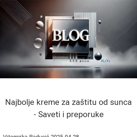
Najbolje kreme za zaštitu od sunca
- Saveti i preporuke
Vitomirka Raducić
2025-04-28