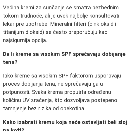
Većina kremi za sunčanje se smatra bezbednim
tokom trudnoće, ali je uvek najbolje konsultovati
lekar pre upotrebe. Mineralni filteri (cink oksid i
titanijum dioksid) se često preporučuju kao
najsigurnija opcija.
Da li kreme sa visokim SPF sprečavaju dobijanje
tena?
Iako kreme sa visokim SPF faktorom usporavaju
proces dobijanja tena, ne sprečavaju ga u
potpunosti. Svaka krema propušta određenu
količinu UV zračenja, što dozvoljava postepeno
tamnjenje bez rizika od opekotina.
Kako izabrati kremu koja neće ostavljati beli sloj
na koži?