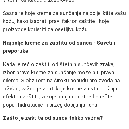
Saznajte koje kreme za sunčanje najbolje štite vašu
kožu, kako izabrati pravi faktor zaštite i koje
proizvode koristiti za osetljivu kožu.
Najbolje kreme za zaštitu od sunca - Saveti i
preporuke
Kada je reč o zaštiti od štetnih sunčevih zraka,
izbor prave kreme za sunčanje može biti prava
dilema. S obzirom na široku ponudu proizvoda na
tržištu, važno je znati koje kreme zaista pružaju
efektnu zaštitu, a koje imaju dodatne benefite
poput hidratacije ili bržeg dobijanja tena.
Zašto je zaštita od sunca toliko važna?