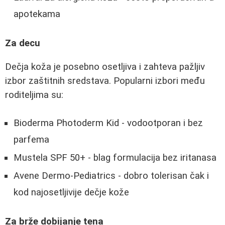
apotekama
Za decu
Dečja koža je posebno osetljiva i zahteva pažljiv
izbor zaštitnih sredstava. Popularni izbori među
roditeljima su:
Bioderma Photoderm Kid - vodootporan i bez
parfema
Mustela SPF 50+ - blag formulacija bez iritanasa
Avene Dermo-Pediatrics - dobro tolerisan čak i
kod najosetljivije dečje kože
Za brže dobijanje tena