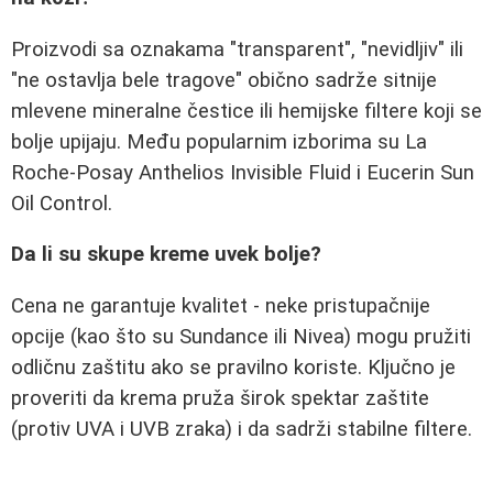
Proizvodi sa oznakama "transparent", "nevidljiv" ili
"ne ostavlja bele tragove" obično sadrže sitnije
mlevene mineralne čestice ili hemijske filtere koji se
bolje upijaju. Među popularnim izborima su La
Roche-Posay Anthelios Invisible Fluid i Eucerin Sun
Oil Control.
Da li su skupe kreme uvek bolje?
Cena ne garantuje kvalitet - neke pristupačnije
opcije (kao što su Sundance ili Nivea) mogu pružiti
odličnu zaštitu ako se pravilno koriste. Ključno je
proveriti da krema pruža širok spektar zaštite
(protiv UVA i UVB zraka) i da sadrži stabilne filtere.