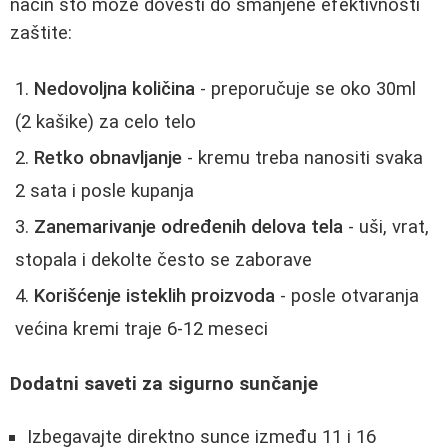
način što može dovesti do smanjene efektivnosti
zaštite:
Nedovoljna količina
- preporučuje se oko 30ml
(2 kašike) za celo telo
Retko obnavljanje
- kremu treba nanositi svaka
2 sata i posle kupanja
Zanemarivanje određenih delova tela
- uši, vrat,
stopala i dekolte često se zaborave
Korišćenje isteklih proizvoda
- posle otvaranja
većina kremi traje 6-12 meseci
Dodatni saveti za sigurno sunčanje
Izbegavajte direktno sunce između 11 i 16