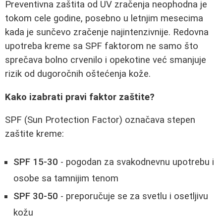
Preventivna zaštita od UV zračenja neophodna je
tokom cele godine, posebno u letnjim mesecima
kada je sunčevo zračenje najintenzivnije. Redovna
upotreba kreme sa SPF faktorom ne samo što
sprečava bolno crvenilo i opekotine već smanjuje
rizik od dugoročnih oštećenja kože.
Kako izabrati pravi faktor zaštite?
SPF (Sun Protection Factor) označava stepen
zaštite kreme:
SPF 15-30
- pogodan za svakodnevnu upotrebu i
osobe sa tamnijim tenom
SPF 30-50
- preporučuje se za svetlu i osetljivu
kožu