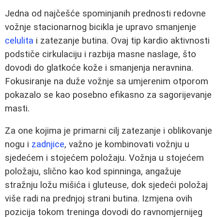
Jedna od najčešće spominjanih prednosti redovne
vožnje stacionarnog bicikla je upravo smanjenje
celulita
i zatezanje butina. Ovaj tip kardio aktivnosti
podstiče cirkulaciju i razbija masne naslage, što
dovodi do glatkoće kože i smanjenja neravnina.
Fokusiranje na duže vožnje sa umjerenim otporom
pokazalo se kao posebno efikasno za sagorijevanje
masti.
Za one kojima je primarni cilj zatezanje i oblikovanje
nogu i
zadnjice
, važno je kombinovati vožnju u
sjedećem i stojećem položaju. Vožnja u stojećem
položaju, slično kao kod spinninga, angažuje
stražnju ložu mišića i gluteuse, dok sjedeći položaj
više radi na prednjoj strani butina. Izmjena ovih
pozicija tokom treninga dovodi do ravnomjernijeg