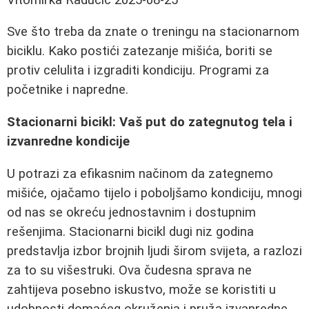
Sve što treba da znate o treningu na stacionarnom
biciklu. Kako postići zatezanje mišića, boriti se
protiv celulita i izgraditi kondiciju. Programi za
početnike i napredne.
Stacionarni bicikl: Vaš put do zategnutog tela i
izvanredne kondicije
U potrazi za efikasnim načinom da zategnemo
mišiće, ojačamo tijelo i poboljšamo kondiciju, mnogi
od nas se okreću jednostavnim i dostupnim
rešenjima. Stacionarni bicikl dugi niz godina
predstavlja izbor brojnih ljudi širom svijeta, a razlozi
za to su višestruki. Ova čudesna sprava ne
zahtijeva posebno iskustvo, može se koristiti u
udobnosti domaćeg okruženja i pruža izvanredne