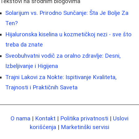
Tekstovi na srodnim blogovima
Solarijum vs. Prirodno Sunčanje: Šta Je Bolje Za
Ten?
Hijaluronska kiselina u kozmetičkoj nezi - sve što
treba da znate
Sveobuhvatni vodič za oralno zdravlje: Desni,
Izbeljivanje i Higijena
Trajni Lakovi za Nokte: Ispitivanje Kvaliteta,
Trajnosti i Praktičnih Saveta
O nama
|
Kontakt
|
Politika privatnosti
|
Uslovi
korišćenja
|
Marketinški servisi