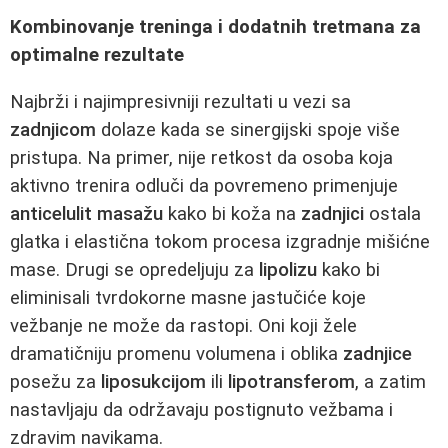
Kombinovanje treninga i dodatnih tretmana za
optimalne rezultate
Najbrži i najimpresivniji rezultati u vezi sa
zadnjicom
dolaze kada se sinergijski spoje više
pristupa. Na primer, nije retkost da osoba koja
aktivno trenira odluči da povremeno primenjuje
anticelulit masažu
kako bi koža na
zadnjici
ostala
glatka i elastična tokom procesa izgradnje mišićne
mase. Drugi se opredeljuju za
lipolizu
kako bi
eliminisali tvrdokorne masne jastučiće koje
vežbanje ne može da rastopi. Oni koji žele
dramatičniju promenu volumena i oblika
zadnjice
posežu za
liposukcijom
ili
lipotransferom
, a zatim
nastavljaju da održavaju postignuto vežbama i
zdravim navikama.