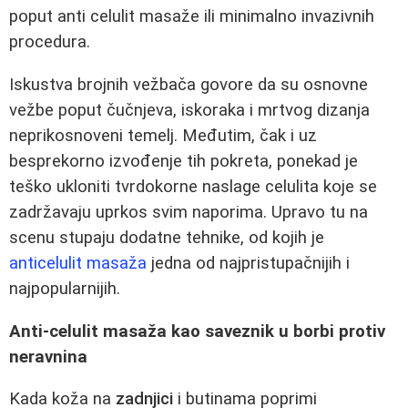
poput anti celulit masaže ili minimalno invazivnih
procedura.
Iskustva brojnih vežbača govore da su osnovne
vežbe poput čučnjeva, iskoraka i mrtvog dizanja
neprikosnoveni temelj. Međutim, čak i uz
besprekorno izvođenje tih pokreta, ponekad je
teško ukloniti tvrdokorne naslage celulita koje se
zadržavaju uprkos svim naporima. Upravo tu na
scenu stupaju dodatne tehnike, od kojih je
anticelulit masaža
jedna od najpristupačnijih i
najpopularnijih.
Anti-celulit masaža kao saveznik u borbi protiv
neravnina
Kada koža na
zadnjici
i butinama poprimi