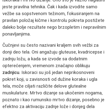
jeste pravilna tehnika. Čak i kada izvodite samo
vežbe sa sopstvenom težinom, fokusiranjem na
pravilan položaj kičme i kontrolu pokreta postižete
daleko bolje rezultate nego brzopletim i nepravilnim
ponavljanjima.
Čučnjevi su često nazivani kraljem svih vežbi za
donji deo tela. Oni angažuju gluteuse, kvadricepse i
zadnju ložu, a kada se izvode sa dodatnim
opterećenjem, vremenom značajno oblikuju
zadnjicu
. Iskoraci su još jedan neprikosnoveni
pokret koji, u zavisnosti od dužine koraka i ugla
tela, može ciljati različite delove glutealne
muskulature. Mrtvo dizanje sa ukočenim nogama,
poznato i kao rumunsko mrtvo dizanje, posebno je
efektno za aktivaciju zadnje lože i donjeg dela