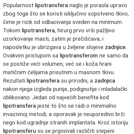
Popularnost
lipotransfera
naglo je porasla upravo
zbog toga što se koristi isključivo sopstveno tkivo,
čime je rizik od odbacivanja sveden na minimum.
Tokom
lipotransfera
, hirurg prvo vrši pažljivo
uzorkovanje masti, zatim je prečišćava, i
naposletku je ubrizgava u željene slojeve
zadnjice
.
Ovakvim pristupom sa
lipotransferom
ne samo da
se postiže veći volumen, već se i koža hrani
matičnim ćelijama prisutnim u masnom tkivu.
Rezultati
lipotransfera
su prirodni, a
zadnjica
nakon njega izgleda punije, podignutije i mladalački
oblikovano. Jedan od najvećih benefita kod
lipotransfera
jeste to što se radi o minimalno
invazivnoj metodi, a oporavak je neuporedivo brži
nego kod ugradnje stranih implantata. Kroz istoriju
lipotransferu
su se pripisivali različiti stepeni