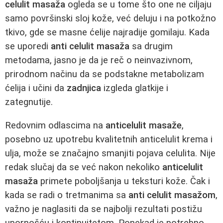
celulit masaža
ogleda se u tome što one ne ciljaju
samo površinski sloj kože, već deluju i na potkožno
tkivo, gde se masne ćelije najradije gomilaju. Kada
se uporedi
anti celulit masaža
sa drugim
metodama, jasno je da je reč o neinvazivnom,
prirodnom načinu da se podstakne metabolizam
ćelija i učini da
zadnjica
izgleda glatkije i
zategnutije.
Redovnim odlascima na
anticelulit masaže
,
posebno uz upotrebu kvalitetnih anticelulit krema i
ulja, može se značajno smanjiti pojava celulita. Nije
redak slučaj da se već nakon nekoliko
anticelulit
masaža
primete poboljšanja u teksturi kože. Čak i
kada se radi o tretmanima sa
anti celulit masažom
,
važno je naglasiti da se najbolji rezultati postižu
upornošću i kontinuitetom. Ponekad je potrebno