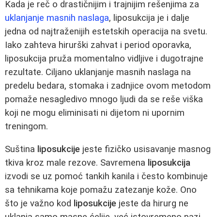
Kada je reč o drastičnijim i trajnijim rešenjima za
uklanjanje masnih naslaga
, liposukcija je i dalje
jedna od najtraženijih estetskih operacija na svetu.
Iako zahteva hirurški zahvat i period oporavka,
liposukcija pruža momentalno vidljive i dugotrajne
rezultate. Ciljano uklanjanje masnih naslaga na
predelu bedara, stomaka i zadnjice ovom metodom
pomaže nesagledivo mnogo ljudi da se reše viška
koji ne mogu eliminisati ni dijetom ni upornim
treningom.
Suština
liposukcije
jeste fizičko usisavanje masnog
tkiva kroz male rezove. Savremena
liposukcija
izvodi se uz pomoć tankih kanila i često kombinuje
sa tehnikama koje pomažu zatezanje kože. Ono
što je važno kod
liposukcije
jeste da hirurg ne
uklanja samo masne ćelije, već istovremeno pazi