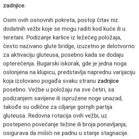
zadnjice
.
Osim ovih osnovnih pokreta, postoji čitav niz
dodatnih vežbi koje se mogu raditi kod kuće ili u
teretani. Podizanje karlice iz ležećeg položaja,
često nazivano glute bridge, izuzetno je delotvorno
za aktivaciju gluteusa, posebno kada se dodaju
opterećenja. Bugarski iskorak, gde je jedna noga
oslonjena na klupicu, predstavlja naprednu varijaciju
koja izolovano pogađa svaku stranu
zadnjice
posebno. Vežbe u položaju na sve četiri, sa
podizanjem savijene ili ispružene noge unazad,
takođe su odlične za ciljanje gornjih partija
gluteusa. Redovna rotacija ovih vežbi, uz
postepeno povećanje težine ili broja ponavljanja,
osigurava da mišići ne padnu u stanje stagnacije.