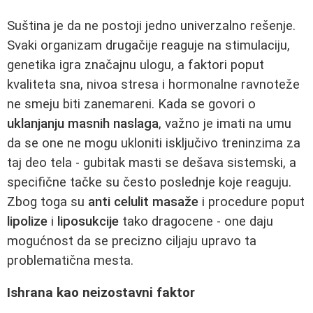
Suština je da ne postoji jedno univerzalno rešenje.
Svaki organizam drugačije reaguje na stimulaciju,
genetika igra značajnu ulogu, a faktori poput
kvaliteta sna, nivoa stresa i hormonalne ravnoteže
ne smeju biti zanemareni. Kada se govori o
uklanjanju masnih naslaga
, važno je imati na umu
da se one ne mogu ukloniti isključivo treninzima za
taj deo tela - gubitak masti se dešava sistemski, a
specifične tačke su često poslednje koje reaguju.
Zbog toga su
anti celulit masaže
i procedure poput
lipolize
i
liposukcije
tako dragocene - one daju
mogućnost da se precizno ciljaju upravo ta
problematična mesta.
Ishrana kao neizostavni faktor