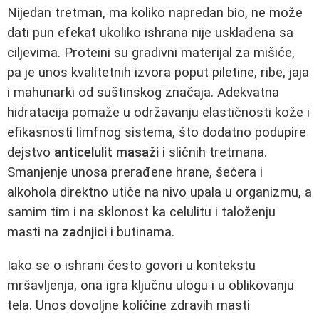
Nijedan tretman, ma koliko napredan bio, ne može
dati pun efekat ukoliko ishrana nije usklađena sa
ciljevima. Proteini su gradivni materijal za mišiće,
pa je unos kvalitetnih izvora poput piletine, ribe, jaja
i mahunarki od suštinskog značaja. Adekvatna
hidratacija pomaže u održavanju elastičnosti kože i
efikasnosti limfnog sistema, što dodatno podupire
dejstvo
anticelulit masaži
i sličnih tretmana.
Smanjenje unosa prerađene hrane, šećera i
alkohola direktno utiče na nivo upala u organizmu, a
samim tim i na sklonost ka celulitu i taloženju
masti na
zadnjici
i butinama.
Iako se o ishrani često govori u kontekstu
mršavljenja, ona igra ključnu ulogu i u oblikovanju
tela. Unos dovoljne količine zdravih masti