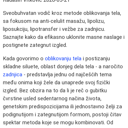
Sveobuhvatan vodič kroz metode oblikovanja tela,
sa fokusom na anti-celulit masažu, lipolizu,
liposukciju, lipotransfer i vežbe za zadnjicu.
Saznajte kako da efikasno uklonite masne naslage i
postignete zategnut izgled.
Kada govorimo o
oblikovanju tela
i postizanju
skladne siluete, oblast donjeg dela tela - a naročito
zadnjica
- predstavlja jednu od najčešćih tema
među onima koji žele da unaprede svoj fizički
izgled. Bez obzira na to da li je reč o gubitku
čvrstine usled sedentarnog načina života,
genetskim predispozicijama ili jednostavno želji za
podignutijom i zategnutijom formom, postoji čitav
spektar metoda koje se mogu kombinovati. Od