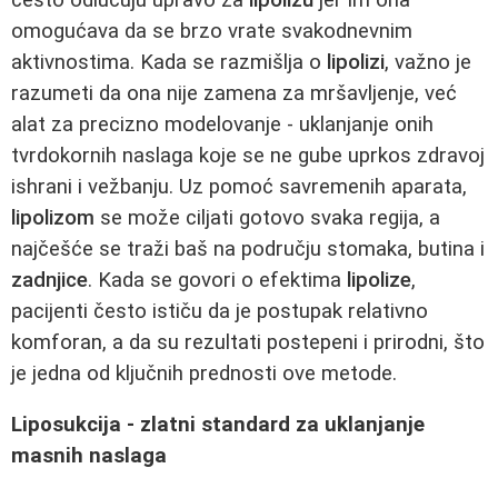
omogućava da se brzo vrate svakodnevnim
aktivnostima. Kada se razmišlja o
lipolizi
, važno je
razumeti da ona nije zamena za mršavljenje, već
alat za precizno modelovanje - uklanjanje onih
tvrdokornih naslaga koje se ne gube uprkos zdravoj
ishrani i vežbanju. Uz pomoć savremenih aparata,
lipolizom
se može ciljati gotovo svaka regija, a
najčešće se traži baš na području stomaka, butina i
zadnjice
. Kada se govori o efektima
lipolize
,
pacijenti često ističu da je postupak relativno
komforan, a da su rezultati postepeni i prirodni, što
je jedna od ključnih prednosti ove metode.
Liposukcija - zlatni standard za uklanjanje
masnih naslaga