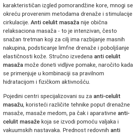
karakterističan izgled pomorandžine kore, mnogi se
okreću proverenim metodama drenaže i stimulacije
cirkulacije.
Anti celulit masaža
nije obična
relaksaciona masaža - to je intenzivan, često
snažan tretman koji za cilj ima razbijanje masnih
nakupina, podsticanje limfne drenaže i poboljšanje
elastičnosti kože. Stručno izvedena
anti celulit
masaža
može doneti vidljive pomake, naročito kada
se primenjuje u kombinaciji sa pravilnom
hidratacijom i fizičkom aktivnošću.
Pojedini centri specijalizovani su za
anti-celulit
masažu
, koristeći različite tehnike poput drenažne
masaže, masaže medom, pa čak i aparativne
anti-
celulit masaže
koja se izvodi pomoću valjaka i
vakuumskih nastavaka. Prednost redovnih
anti