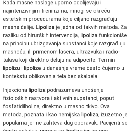
Kada masne naslage uporno odolijevaju i
najintenzivnijim treninzima, mnogi se okreću
estetskim procedurama koje ciljano razgrađuju
masne ćelije.
Lipoliza
je jedna od takvih metoda. Za
razliku od hirurških intervencija,
lipoliza
funkcioniše
na principu ubrizgavanja supstanci koje razgrađuju
masnoću, ili primenom lasera, ultrazvuka i radio-
talasa koji direktno deluju na adipocite. Termin
lipolizu
i
lipolize
u današnje vreme često čujemo u
kontekstu oblikovanja tela bez skalpela.
Injekciona
lipoliza
podrazumeva unošenje
fizioloških rastvora i aktivnih supstanci, poput
fosfatidilholina, direktno u masno tkivo. Ova
metoda, poznata i kao hemijska
lipoliza
, izuzetno je
popularna jer ne zahteva dug oporavak. Pacijenti se
često odlučuju upravo za
lipolizu
jer im ona