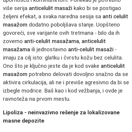
više serija
anticelulit masaži
kako bi se postigao
željeni efekat, a svaka naredna sesija sa
anti celulit
masažom
dodatno poboljšava stanje. Uopšteno
govoreći, sve varijante ovih tretmana - bilo da ih
zovemo
anti-celulit masažama
,
anticelulit
masažama
ili jednostavno
anti-celulit masaži
-
imaju za cilj isto: glatku i čvrstu kožu bez celulita.
Ono što je ključno jeste da je kod svake
anticelulit
masažom
potrebno delovati dovoljno snažno da se
aktivira cirkulacija, ali ne i previše agresivno da bi se
izbegle modrice. Baš kao i kod vežbanja, i ovde je
ravnoteža na prvom mestu.
Lipoliza - neinvazivno rešenje za lokalizovane
masne depozite