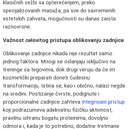
klasičnih vežbi sa opterećenjem, preko
specijalizovanih masaža, pa sve do savremenih
estetskih zahvata, mogućnosti su danas zaista
raznovrsne.
Važnost celovitog pristupa oblikovanju zadnjice
Oblikovanje zadnjice nikada nije rezultat samo
jednog faktora. Mnogi se oslanjaju isključivo na
treninge sa tegovima, dok drugi veruju da će im
kozmetički preparati doneti čudesnu
transformaciju. Istina se, kao i obično, nalazi negde
na sredini. Postizanje čvrste, podignute i
proporcionalne zadnjice zahteva
integrisani pristup
koji podrazumeva adekvatnu fizičku aktivnost,
pravilnu ishranu bogatu proteinima, dovoljno
odmora i, kada je to potrebno, dodatne tretmane