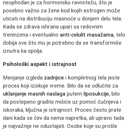
neophodan je za hormonsku ravnotežu, što je
posebno važno za žene kod kojih estrogen može
uticati na distribuciju masnoće u donjem delu tela.
Kada se zdrava ishrana upari sa redovnim
treninzima i eventualno
anti-celulit masažama
, telo
dobija sve što mu je potrebno da se transformiše
iznutra ka spolja.
Psihološki aspekt i istrajnost
Menjanje izgleda
zadnjice
i kompletnog tela jeste
proces koji iziskuje vreme. Bilo da se odlučite za
uklanjanje masnih naslaga
putem
liposukcije
, bilo
da postepeno gradite mišiće uz pomoć čučnjeva i
iskoraka, ključna je istrajnost. Proces često prate
dani kada se čini da nema napretka, ali upravo tada
je najvažnije ne odustajati. Osobe koje su prošle