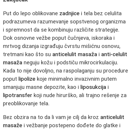
Put do lepo oblikovane
zadnjice
i tela bez celulita
podrazumeva razumevanje sopstvenog organizma
i spremnost da se kombinuju različite strategije.
Dok osnovne vežbe poput čučnjeva, iskoraka i
mrtvog dizanja izgrađuju čvrstu mišićnu osnovu,
tretmani kao što su
anticelulit masaža
i
anti-celulit
masaža
neguju kožu i podstiču mikrocirkulaciju.
Kada to nije dovoljno, na raspolaganju su procedure
poput
lipolize
koje minimalno invazivnim putem
smanjuju masne depozite, kao i
liposukcija
i
lipotransfer
koji nude hirurško, ali trajno rešenje za
preoblikovanje tela.
Bez obzira na to da li vam je cilj da kroz
anticelulit
masaže
i vežbanje postepeno dođete do glatke i