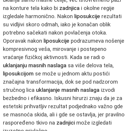
na konture tela kako bi
zadnjica
i okolne regije
izgledale harmonično. Nakon
liposukcije
rezultati
su vidljivi skoro odmah, iako je konačan oblik
potrebno sačekati nakon povlačenja otoka.
Oporavak nakon
liposukcije
podrazumeva nošenje
kompresivnog veša, mirovanje i postepeno
vraćanje fizičkoj aktivnosti. Kada se radi o
uklanjanju masnih naslaga
sa više delova tela,
liposukcijom
se može u jednom aktu postići
značajna transformacija, dok se pod nadzorom
stručnog lica
uklanjanje masnih naslaga
izvodi
bezbedno i efikasno. Iskusni hirurzi znaju da je za
estetski prihvatljiv rezultat podjednako važno gde
se masnoća skida, ali i gde se ostavlja, jer pravilno
raspoređeno tkivo na
zadnjici
može izgledati
izuzetno privlačno.