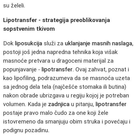
su želeli.
Lipotransfer - strategija preoblikovanja
sopstvenim tkivom
Dok
liposukcija
služi za
uklanjanje masnih naslaga
,
postoji još jedna napredna tehnika koja višak
masnoće pretvara u dragoceni materijal za
popunjavanje -
lipotransfer
. Ovaj zahvat, poznat i
kao lipofiling, podrazumeva da se masnoća uzeta
sa jednog dela tela (najčešće stomaka ili butina)
nakon obrade ubrizgava u regiju kojoj je potreban
volumen. Kada je
zadnjica
u pitanju,
lipotransfer
postaje pravo malo čudo za one koji žele
istovremeno da smanjuju obim struka i povećaju i
podignu pozadinu.