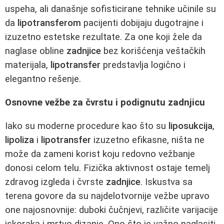
uspeha, ali današnje sofisticirane tehnike učinile su
da
lipotransferom
pacijenti dobijaju dugotrajne i
izuzetno estetske rezultate. Za one koji žele da
naglase obline
zadnjice
bez korišćenja veštačkih
materijala,
lipotransfer
predstavlja logično i
elegantno rešenje.
Osnovne vežbe za čvrstu i podignutu zadnjicu
Iako su moderne procedure kao što su
liposukcija
,
lipoliza
i
lipotransfer
izuzetno efikasne, ništa ne
može da zameni korist koju redovno vežbanje
donosi celom telu. Fizička aktivnost ostaje temelj
zdravog izgleda i čvrste
zadnjice
. Iskustva sa
terena govore da su najdelotvornije vežbe upravo
one najosnovnije: duboki čučnjevi, različite varijacije
iskoraka i mrtvo dizanje. Ono što je važno naglasiti