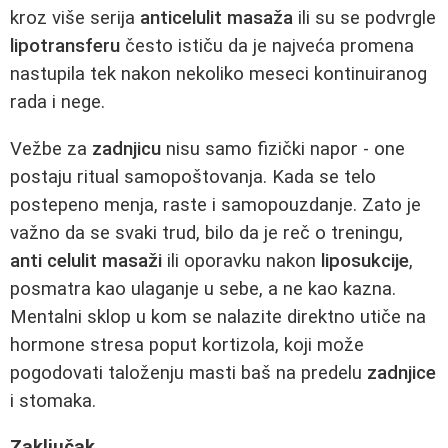
kroz više serija
anticelulit masaža
ili su se podvrgle
lipotransferu
često ističu da je najveća promena
nastupila tek nakon nekoliko meseci kontinuiranog
rada i nege.
Vežbe za
zadnjicu
nisu samo fizički napor - one
postaju ritual samopoštovanja. Kada se telo
postepeno menja, raste i samopouzdanje. Zato je
važno da se svaki trud, bilo da je reč o treningu,
anti celulit masaži
ili oporavku nakon
liposukcije
,
posmatra kao ulaganje u sebe, a ne kao kazna.
Mentalni sklop u kom se nalazite direktno utiče na
hormone stresa poput kortizola, koji može
pogodovati taloženju masti baš na predelu
zadnjice
i stomaka.
Zaključak