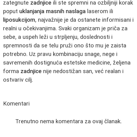
zategnute
zadnjice
ili ste spremni na ozbiljniji korak
poput
uklanjanja masnih naslaga
laserom ili
liposukcijom
, najvažnije je da ostanete informisani i
realni u očekivanjima. Svaki organizam je priča za
sebe, a uspeh leži u strpljenju, doslednosti i
spremnosti da se telu pruži ono što mu je zaista
potrebno. Uz pravu kombinaciju snage, nege i
savremenih dostignuća estetske medicine, željena
forma
zadnjice
nije nedostižan san, već realan i
ostvariv cilj.
Komentari
Trenutno nema komentara za ovaj članak.