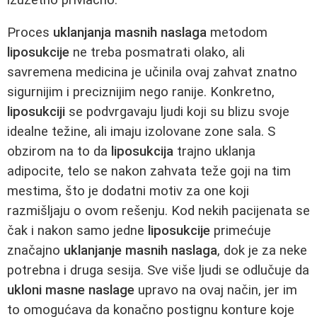
Proces
uklanjanja masnih naslaga
metodom
liposukcije
ne treba posmatrati olako, ali
savremena medicina je učinila ovaj zahvat znatno
sigurnijim i preciznijim nego ranije. Konkretno,
liposukciji
se podvrgavaju ljudi koji su blizu svoje
idealne težine, ali imaju izolovane zone sala. S
obzirom na to da
liposukcija
trajno uklanja
adipocite, telo se nakon zahvata teže goji na tim
mestima, što je dodatni motiv za one koji
razmišljaju o ovom rešenju. Kod nekih pacijenata se
čak i nakon samo jedne
liposukcije
primećuje
značajno
uklanjanje masnih naslaga
, dok je za neke
potrebna i druga sesija. Sve više ljudi se odlučuje da
ukloni masne naslage
upravo na ovaj način, jer im
to omogućava da konačno postignu konture koje