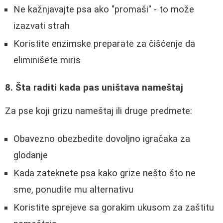
Ne kažnjavajte psa ako "promaši" - to može
izazvati strah
Koristite enzimske preparate za čišćenje da
eliminišete miris
8. Šta raditi kada pas uništava nameštaj
Za pse koji grizu nameštaj ili druge predmete:
Obavezno obezbedite dovoljno igračaka za
glodanje
Kada zateknete psa kako grize nešto što ne
sme, ponudite mu alternativu
Koristite sprejeve sa gorakim ukusom za zaštitu