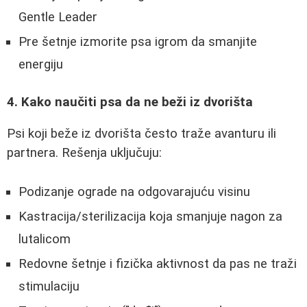
Gentle Leader
Pre šetnje izmorite psa igrom da smanjite
energiju
4. Kako naučiti psa da ne beži iz dvorišta
Psi koji beže iz dvorišta često traže avanturu ili
partnera. Rešenja uključuju:
Podizanje ograde na odgovarajuću visinu
Kastracija/sterilizacija koja smanjuje nagon za
lutalicom
Redovne šetnje i fizička aktivnost da pas ne traži
stimulaciju