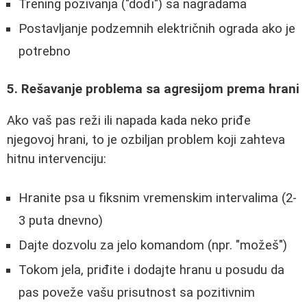
Trening pozivanja ("dođi") sa nagradama
Postavljanje podzemnih električnih ograda ako je
potrebno
5. Rešavanje problema sa agresijom prema hrani
Ako vaš pas reži ili napada kada neko priđe
njegovoj hrani, to je ozbiljan problem koji zahteva
hitnu intervenciju:
Hranite psa u fiksnim vremenskim intervalima (2-
3 puta dnevno)
Dajte dozvolu za jelo komandom (npr. "možeš")
Tokom jela, priđite i dodajte hranu u posudu da
pas poveže vašu prisutnost sa pozitivnim