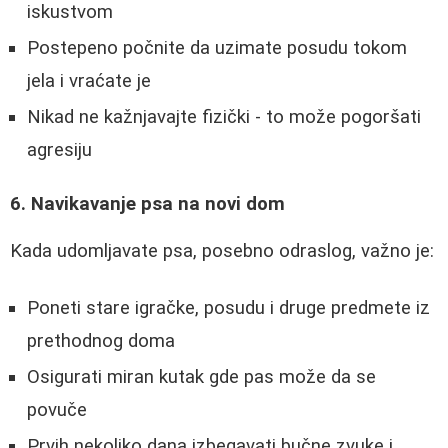
iskustvom
Postepeno počnite da uzimate posudu tokom
jela i vraćate je
Nikad ne kažnjavajte fizički - to može pogoršati
agresiju
6. Navikavanje psa na novi dom
Kada udomljavate psa, posebno odraslog, važno je:
Poneti stare igračke, posudu i druge predmete iz
prethodnog doma
Osigurati miran kutak gde pas može da se
povuče
Prvih nekoliko dana izbegavati bučne zvuke i