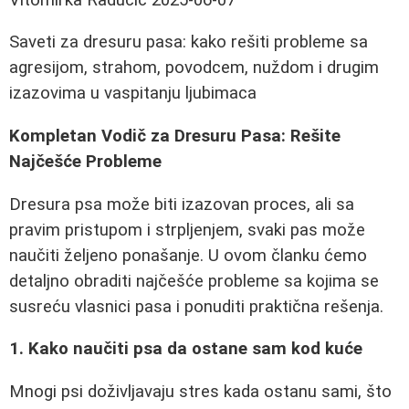
Saveti za dresuru pasa: kako rešiti probleme sa
agresijom, strahom, povodcem, nuždom i drugim
izazovima u vaspitanju ljubimaca
Kompletan Vodič za Dresuru Pasa: Rešite
Najčešće Probleme
Dresura psa može biti izazovan proces, ali sa
pravim pristupom i strpljenjem, svaki pas može
naučiti željeno ponašanje. U ovom članku ćemo
detaljno obraditi najčešće probleme sa kojima se
susreću vlasnici pasa i ponuditi praktična rešenja.
1. Kako naučiti psa da ostane sam kod kuće
Mnogi psi doživljavaju stres kada ostanu sami, što