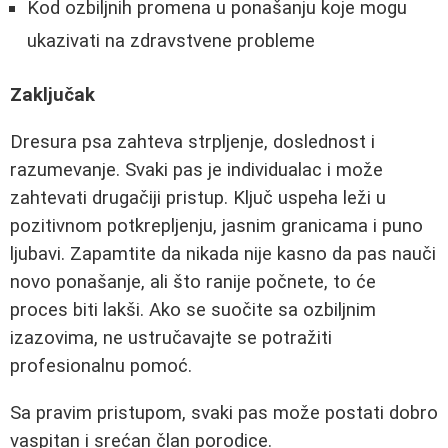
Kod ozbiljnih promena u ponašanju koje mogu
ukazivati na zdravstvene probleme
Zaključak
Dresura psa zahteva strpljenje, doslednost i
razumevanje. Svaki pas je individualac i može
zahtevati drugačiji pristup. Ključ uspeha leži u
pozitivnom potkrepljenju, jasnim granicama i puno
ljubavi. Zapamtite da nikada nije kasno da pas nauči
novo ponašanje, ali što ranije počnete, to će
proces biti lakši. Ako se suočite sa ozbiljnim
izazovima, ne ustručavajte se potražiti
profesionalnu pomoć.
Sa pravim pristupom, svaki pas može postati dobro
vaspitan i srećan član porodice.