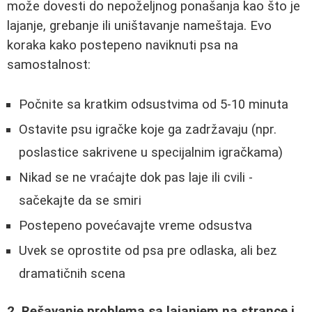
može dovesti do nepoželjnog ponašanja kao što je
lajanje, grebanje ili uništavanje nameštaja. Evo
koraka kako postepeno naviknuti psa na
samostalnost:
Počnite sa kratkim odsustvima od 5-10 minuta
Ostavite psu igračke koje ga zadržavaju (npr.
poslastice sakrivene u specijalnim igračkama)
Nikad se ne vraćajte dok pas laje ili cvili -
sačekajte da se smiri
Postepeno povećavajte vreme odsustva
Uvek se oprostite od psa pre odlaska, ali bez
dramatičnih scena
2. Rešavanje problema sa lajanjem na strance i