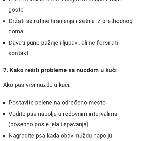
goste
Držati se rutine hranjenja i šetnje iz prethodnog
doma
Davati puno pažnje i ljubavi, ali ne forsirati
kontakt
7. Kako rešiti probleme sa nuždom u kući
Ako pas vrši nuždu u kući:
Postavite pelene na određeno mesto
Vodite psa napolje u redovnim intervalima
(posebno posle jela i spavanja)
Nagradite psa kada obavi nuždu napolju