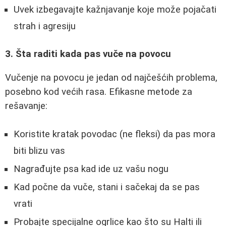
Uvek izbegavajte kažnjavanje koje može pojačati
strah i agresiju
3. Šta raditi kada pas vuče na povocu
Vučenje na povocu je jedan od najčešćih problema,
posebno kod većih rasa. Efikasne metode za
rešavanje:
Koristite kratak povodac (ne fleksi) da pas mora
biti blizu vas
Nagrađujte psa kad ide uz vašu nogu
Kad počne da vuče, stani i sačekaj da se pas
vrati
Probajte specijalne ogrlice kao što su Halti ili