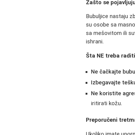
Zašto se pojavljuj
Bubuljice nastaju z
su osobe sa masnom 
sa mešovitom ili s
ishrani.
Šta NE treba radit
Ne čačkajte bubul
Izbegavajte tešk
Ne koristite agre
iritirati kožu.
Preporučeni tretm
Ukoliko imate uporn