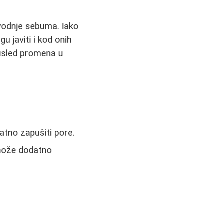
zvodnje sebuma. Iako
 javiti i kod onih
usled promena u
atno zapušiti pore.
 može dodatno