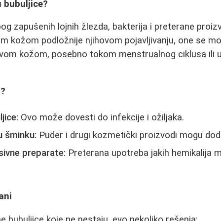
u bubuljice?
bog zapušenih lojnih žlezda, bakterija i preterane proi
kožom podložnije njihovom pojavljivanju, one se mogu
uvom kožom, posebno tokom menstrualnog ciklusa ili 
i?
jice:
Ovo može dovesti do infekcije i ožiljaka.
u šminku:
Puder i drugi kozmetički proizvodi mogu dod
sivne preparate:
Preterana upotreba jakih hemikalija
ani
e bubuljice koje ne nestaju, evo nekoliko rešenja: