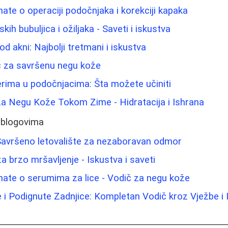
nate o operaciji podočnjaka i korekciji kapaka
h bubuljica i ožiljaka - Saveti i iskustva
od akni: Najbolji tretmani i iskustva
dič za savršenu negu kože
lerima u podočnjacima: Šta možete učiniti
 za Negu Kože Tokom Zime - Hidratacija i Ishrana
 blogovima
 Savršeno letovalište za nezaboravan odmor
a brzo mršavljenje - Iskustva i saveti
nate o serumima za lice - Vodič za negu kože
i Podignute Zadnjice: Kompletan Vodič kroz Vježbe i 