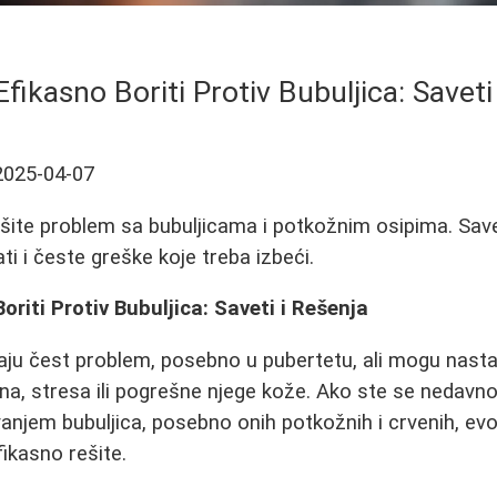
fikasno Boriti Protiv Bubuljica: Saveti
2025-04-07
šite problem sa bubuljicama i potkožnim osipima. Save
i i česte greške koje treba izbeći.
riti Protiv Bubuljica: Saveti i Rešenja
jaju čest problem, posebno u pubertetu, ali mogu nasta
, stresa ili pogrešne njege kože. Ako ste se nedavno 
vanjem bubuljica, posebno onih potkožnih i crvenih, evo
fikasno rešite.