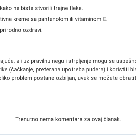
kako ne biste stvorili trajne fleke.
ativne kreme sa pantenolom ili vitaminom E.
prirodno ozdravi.
rajuće, ali uz pravilnu negu i strpljenje mogu se uspešno
ke (čačkanje, preterana upotreba pudera) i koristiti bl
Ukoliko problem postane ozbiljan, uvek se možete obrati
Trenutno nema komentara za ovaj članak.