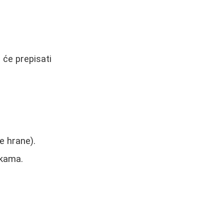
i će prepisati
e hrane).
ukama.