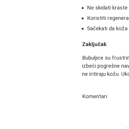
Ne skidati kraste 
Koristiti regener
Sačekati da koža 
Zaključak
Bubuljice su frustri
izbeći pogrešne navi
ne iritiraju kožu. 
Komentari