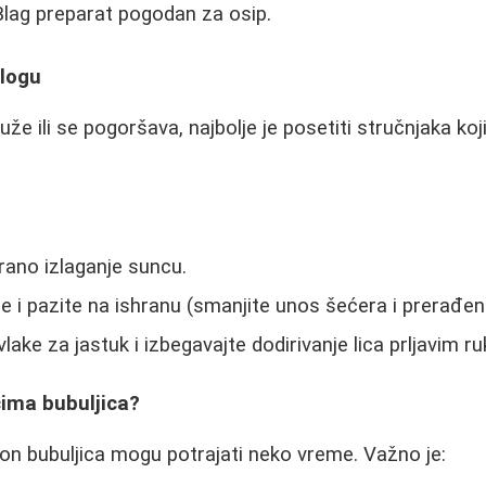
lag preparat pogodan za osip.
logu
že ili se pogoršava, najbolje je posetiti stručnjaka koj
rano izlaganje suncu.
de i pazite na ishranu (smanjite unos šećera i prerađen
vlake za jastuk i izbegavajte dodirivanje lica prljavim r
cima bubuljica?
akon bubuljica mogu potrajati neko vreme. Važno je: