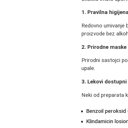
1. Pravilna higijen
Redovno umivanje bl
proizvode bez alkoho
2. Prirodne maske
Prirodni sastojci po
upale.
3. Lekovi dostupn
Neki od preparata k
Benzoil peroksid 
Klindamicin losion