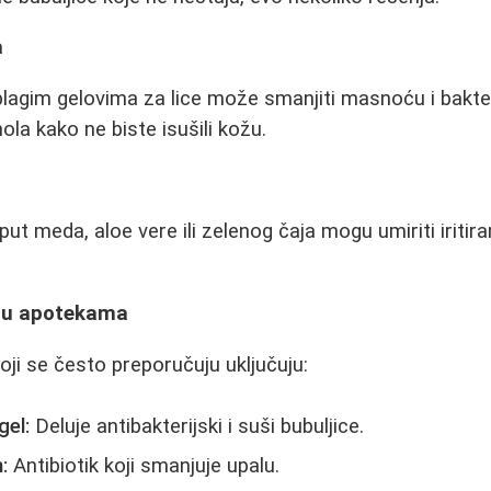
a
agim gelovima za lice može smanjiti masnoću i bakteri
la kako ne biste isušili kožu.
put meda, aloe vere ili zelenog čaja mogu umiriti iritira
i u apotekama
oji se često preporučuju uključuju:
gel:
Deluje antibakterijski i suši bubuljice.
:
Antibiotik koji smanjuje upalu.