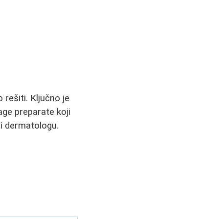
 rešiti. Ključno je
age preparate koji
ti dermatologu.