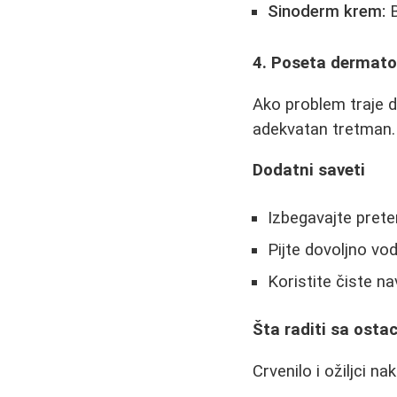
Sinoderm krem:
B
4. Poseta dermato
Ako problem traje du
adekvatan tretman.
Dodatni saveti
Izbegavajte prete
Pijte dovoljno vo
Koristite čiste na
Šta raditi sa osta
Crvenilo i ožiljci n