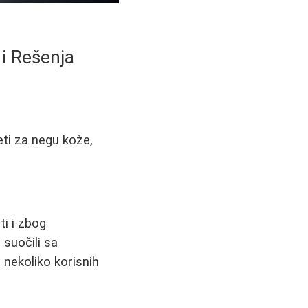
 i Rešenja
ti za negu kože,
ti i zbog
suočili sa
 nekoliko korisnih