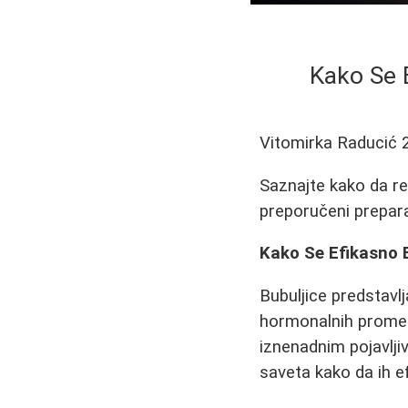
Kako Se E
Vitomirka Raducić
Saznajte kako da re
preporučeni preparat
Kako Se Efikasno Bo
Bubuljice predstavl
hormonalnih promena
iznenadnim pojavlji
saveta kako da ih e