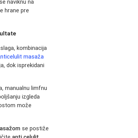
 se naviknu na
e hrane pre
ultate
aslaga, kombinacija
nticelulit masaža
ja, dok isprekidani
, manualnu limfnu
oljšanju izgleda
 postom može
 masažom
se postiže
ičite
anti celulit