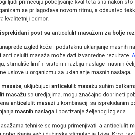
ogi ljudi primećuju poboljšanje kvaliteta sna nakon što
Organizam se prilagođava novom ritmu, a odsustvo tešk
kvalitetniji odmor.
isprekidani post sa
anticelulit masažom
za bolje rez
 unaprede izgled kože i podstaknu uklanjanje masnih n
i anti celulit masaža može dati izvanredne rezultate.
A
ju, stimuliše limfni sistem i razbija naslage masnih ćeli
ne uslove u organizmu za uklanjanje masnih naslaga.
it masaže
, uključujući
anticelulit masažu
suhim četkama
ulit masažu
sa uredjajima, mogu značajno doprineti pob
mena
anticelulit masaži
u kombinaciji sa isprekidanim
njanja masnih naslaga
i postizanje željenog izgleda.
 masažama
tehnike se mogu primenjivati, a
anticelulit
poboljšanja već i dubinska stimulacija tkiva. Kroz razl