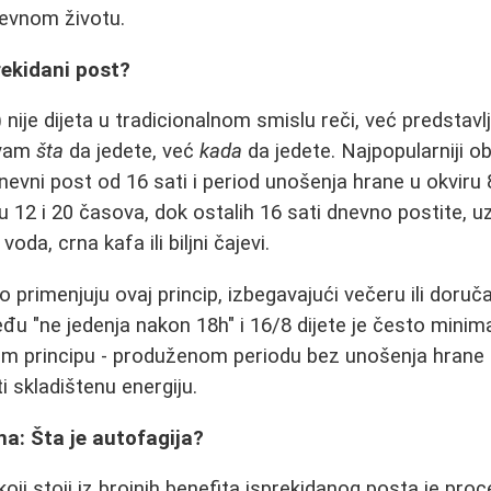
nevnom životu.
rekidani post?
) nije dijeta u tradicionalnom smislu reči, već predstavl
 vam
šta
da jedete, već
kada
da jedete. Najpopularniji ob
evni post od 16 sati i period unošenja hrane u okviru 8
 12 i 20 časova, dok ostalih 16 sati dnevno postite, u
oda, crna kafa ili biljni čajevi.
 primenjuju ovaj princip, izbegavajući večeru ili doruča
eđu "ne jedenja nakon 18h" i 16/8 dijete je često minim
tom principu - produženom periodu bez unošenja hrane
i skladištenu energiju.
a: Šta je autofagija?
ji stoji iz brojnih benefita isprekidanog posta je proc