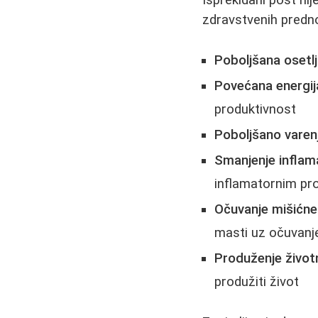
Isprekidani post nij
zdravstvenih predno
Poboljšana osetlj
Povećana energij
produktivnost
Poboljšano varen
Smanjenje inflam
inflamatornim pr
Očuvanje mišićn
masti uz očuvanj
Produženje život
produžiti život