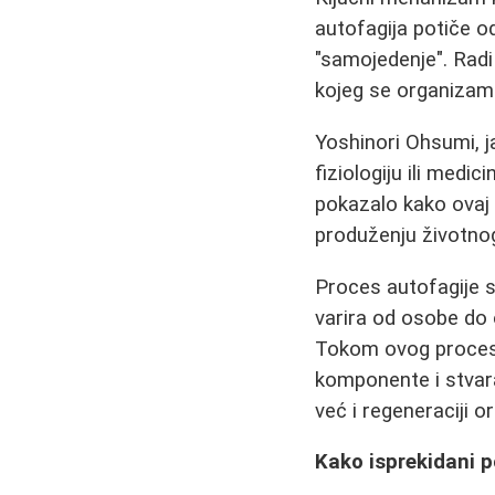
autofagija potiče od
"samojedenje". Radi
kojeg se organizam o
Yoshinori Ohsumi, j
fiziologiju ili medi
pokazalo kako ovaj p
produženju životno
Proces autofagije 
varira od osobe do 
Tokom ovog procesa,
komponente i stvar
već i regeneraciji 
Kako isprekidani p