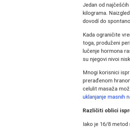
Jedan od najčešćih 
kilograma. Naizgle
dovodí do spontanog
Kada ograničite vre
toga, produženi per
lučenje hormona ras
su njegovi nivoi nisk
Mnogi korisnici isp
prerađenom hranom. 
celulit masaža može
uklanjanje masnih 
Različiti oblici is
Iako je 16/8 metod n