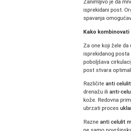
Zanimljivo je da mn
isprekidani post. 
spavanja omogućava 
Kako kombinovati 
Za one koji žele da
isprekidanog posta 
poboljšava cirkulaci
post stvara optimal
Različite
anti celul
drenažu ili
anti-cel
kože. Redovna pri
ubrzati proces
ukla
Razne
anti celulit
ne samo površinska 