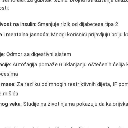
e samo alat za gubitak težine. brojna istraživanja ukaz
sti:
ivost na insulin
: Smanjuje rizik od dijabetesa tipa 2
a i mentalna jasnoća
: Mnogi korisnici prijavljuju bolju 
je
: Odmor za digestivni sistem
acije
: Autofagija pomaže u uklanjanju oštećenih ćelija
ocesima
e mase
: Za razliku od mnogih restriktivnih dijeta, IF 
e mišića
nog veka
: Studije na životinjama pokazuju da kalorijsk