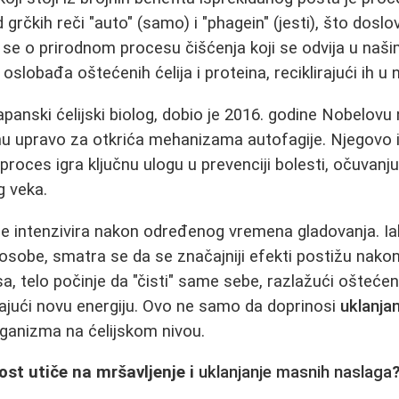
 grčkih reči "auto" (samo) i "phagein" (jesti), što dosl
 se o prirodnom procesu čišćenja koji se odvija u naš
slobađa oštećenih ćelija i proteina, reciklirajući ih u 
apanski ćelijski biolog, dobio je 2016. godine Nobelovu
cinu upravo za otkrića mehanizama autofagije. Njegovo i
roces igra ključnu ulogu u prevenciji bolesti, očuvanju 
g veka.
se intenzivira nakon određenog vremena gladovanja. I
osobe, smatra se da se značajniji efekti postižu nakon
 telo počinje da "čisti" same sebe, razlažući oštećen
ajući novu energiju. Ovo ne samo da doprinosi
uklanja
organizma na ćelijskom nivou.
ost utiče na mršavljenje i
uklanjanje masnih naslaga