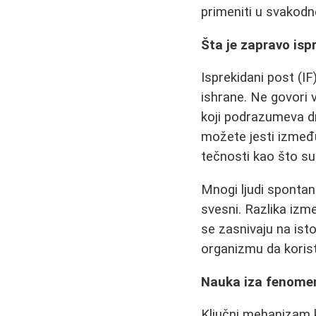
primeniti u svakod
Šta je zapravo isp
Isprekidani post (IF
ishrane. Ne govori
koji podrazumeva dn
možete jesti između
tečnosti kao što su v
Mnogi ljudi spontano
svesni. Razlika izm
se zasnivaju na is
organizmu da korist
Nauka iza fenomen
Ključni mehanizam ko