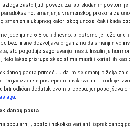
razloga zašto ljudi posežu za isprekidanim postom je 
d paradoksalno, smanjenje vremenskog prozora za uno
 smanjenja ukupnog kalorijskog unosa, čak i kada osob
me jedenja na 6-8 sati dnevno, prostorno je teže uneti 
iod bez hrane dozvoljava organizmu da smanji nivo ins
ta, što pogoduje sagorevanju masti. Insulin je hormon
i, telo lakše pristupa skladištima masti i koristi ih kao 
rekidanog posta primećuju da im se smanjila želja za sl
Organizam se postepeno navikava na prirodnije izvore
 biti odličan dodatak ovom procesu, jer poboljšava cir
naslaga
.
prekidanog posta
ajpopularniji, postoji nekoliko varijanti isprekidanog 