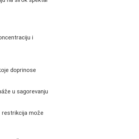
uju na širok spektar
koncentraciju i
 koje doprinose
pomáže u sagorevanju
a restrikcija može