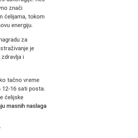
ovno znači
im ćelijama, tokom
novu energiju.
 nagradu za
straživanje je
zdravlja i
ako tačno vreme
 12-16 sati posta.
e ćelijske
nju masnih naslaga
?