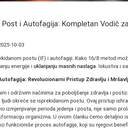
i Post i Autofagija: Kompletan Vodič z
2025-10-03
rekidanom postu (IF) i autofagiji. Kako 16/8 metod mo
anju energije i
uklanjanju masnih naslaga
. Iskustva i sa
Autofagija: Revolucionarni Pristup Zdravlju i Mršavl
im i održivim načinima za poboljšanje zdravlja i postiz
j ljudi okreće se isprekidanom postu. Ovaj pristup ishran
o izmjenjivanje perioda jedenja i posta, nije samo prol
formaciju organizma. U ovom članku ćemo detaljno ist
ko funkcioniše proces autofagije, koji su njegovi benefi