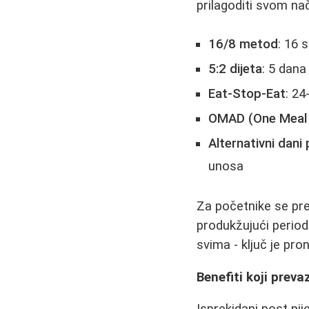
prilagoditi svom nač
16/8 metod
: 16 
5:2 dijeta
: 5 dana
Eat-Stop-Eat
: 24
OMAD (One Meal 
Alternativni dani
unosa
Za početnike se pr
produkžujući period
svima - ključ je pr
Benefiti koji preva