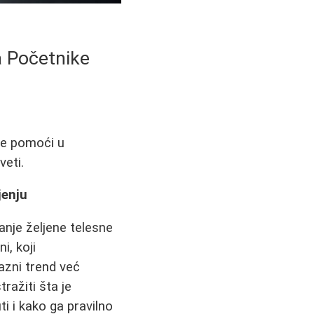
a Početnike
že pomoći u
veti.
jenju
anje željene telesne
i, koji
azni trend već
ražiti šta je
ti i kako ga pravilno