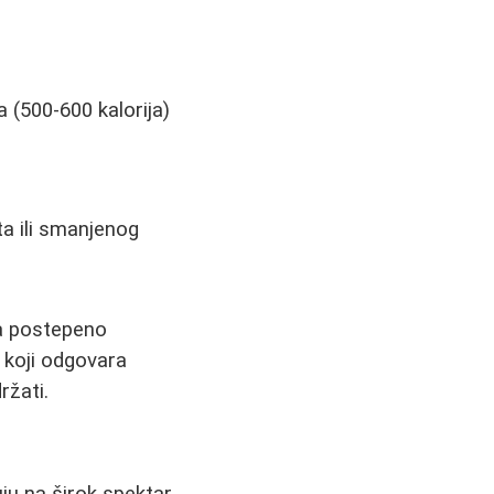
 (500-600 kalorija)
ta ili smanjenog
pa postepeno
 koji odgovara
ržati.