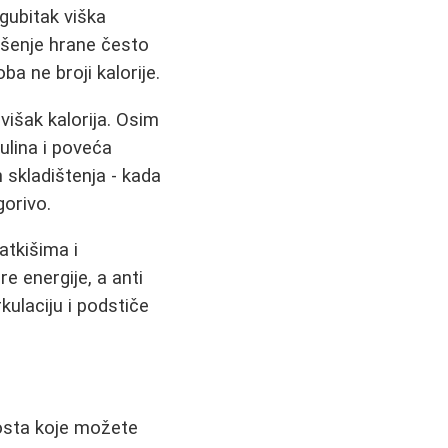
gubitak viška
šenje hrane često
a ne broji kalorije.
višak kalorija. Osim
ulina i poveća
 skladištenja - kada
gorivo.
atkišima i
 energije, a anti
kulaciju i podstiče
posta koje možete