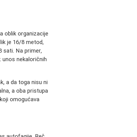
ja oblik organizacije
lik je 16/8 metod,
 sati. Na primer,
z unos nekaloričnih
k, a da toga nisu ni
alna, a oba pristupa
 koji omogućava
es autofagije. Reč