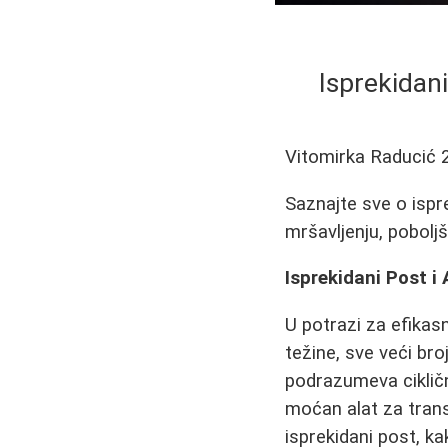
Isprekidan
Vitomirka Raducić
Saznajte sve o isp
mršavljenju, poboljš
Isprekidani Post i 
U potrazi za efikasn
težine, sve veći bro
podrazumeva cikličn
moćan alat za trans
isprekidani post, ka