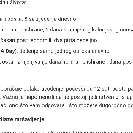
inu života:
sati posta, 8 sati jedenja dnevno
 normalne ishrane, 2 dana smanjenog kalorijskog unosa
-časan post jednom ili dva puta nedeljno
A Day)
: Jedenje samo jednog obroka dnevno
 posta
: Izmjenjivanje dana normalne ishrane i dana pos
eporučuje polako uvodenje, počevši od 12 sati posta 
. Važno je napomenuti da ne postoji jedinstven pristup
onaći ono što vam odgovara i što možete dugoročno od
zilaze mršavljenje