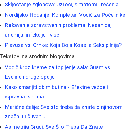
Skljoctanje zglobova: Uzroci, simptomi i rešenja
Nordijsko Hodanje: Kompletan Vodič za Početnike
Rešavanje zdravstvenih problema: Nesanica,
anemija, infekcije i više
Plavuse vs. Crnke: Koja Boja Kose je Seksipilnija?
Tekstovi na srodnim blogovima
Vodič kroz kreme za topljenje sala: Guam vs
Eveline i druge opcije
Kako smanjiti obim butina - Efektne vežbe i
ispravna ishrana
Matične ćelije: Sve što treba da znate o njihovom
značaju i čuvanju
Asimetrija Grudi: Sve Što Treba Da Znate