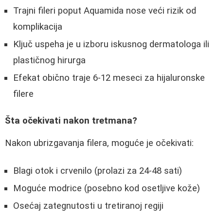
Trajni fileri poput Aquamida nose veći rizik od
komplikacija
Ključ uspeha je u izboru iskusnog dermatologa ili
plastičnog hirurga
Efekat obično traje 6-12 meseci za hijaluronske
filere
Šta očekivati nakon tretmana?
Nakon ubrizgavanja filera, moguće je očekivati:
Blagi otok i crvenilo (prolazi za 24-48 sati)
Moguće modrice (posebno kod osetljive kože)
Osećaj zategnutosti u tretiranoj regiji