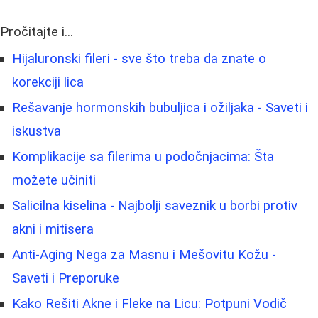
Pročitajte i...
Hijaluronski fileri - sve što treba da znate o
korekciji lica
Rešavanje hormonskih bubuljica i ožiljaka - Saveti i
iskustva
Komplikacije sa filerima u podočnjacima: Šta
možete učiniti
Salicilna kiselina - Najbolji saveznik u borbi protiv
akni i mitisera
Anti-Aging Nega za Masnu i Mešovitu Kožu -
Saveti i Preporuke
Kako Rešiti Akne i Fleke na Licu: Potpuni Vodič