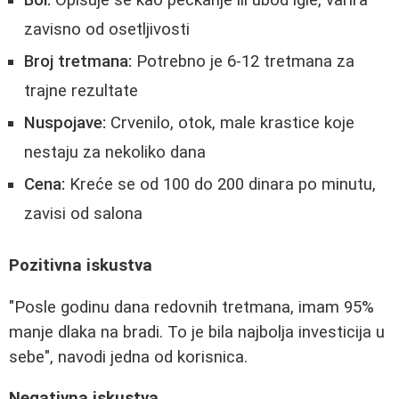
Bol:
Opisuje se kao peckanje ili ubod igle, varira
zavisno od osetljivosti
Broj tretmana:
Potrebno je 6-12 tretmana za
trajne rezultate
Nuspojave:
Crvenilo, otok, male krastice koje
nestaju za nekoliko dana
Cena:
Kreće se od 100 do 200 dinara po minutu,
zavisi od salona
Pozitivna iskustva
"Posle godinu dana redovnih tretmana, imam 95%
manje dlaka na bradi. To je bila najbolja investicija u
sebe", navodi jedna od korisnica.
Negativna iskustva